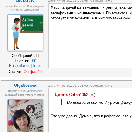
света2510
Дата: Чт, 05.10.2017, 21:05 | Сообщение #
8
Возняк Светлана Владимировна
Раньше детей не загонишь с улицы, все бег
(учитель математики)
телефонами и компьютерами. Приходится на
оторвутся от экранов. А в информатике они
Сообщений:
36
Позитив:
27
Разработки
|
Блог
Статус:
Оффлайн
OlgaNosova
Дата: Чт, 05.10.2017, 23:05 | Сообщение #
9
Носова Ольга Михайловна
Цитата
Galina1952
(
)
(старший воспитатель/учитель)
Во всех классах по 3 урока физк
Это уже давно. Думаю, что к реформе это у