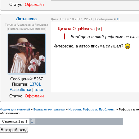
Статус:
Оффлайн
Латышева
Дата: Пт, 06.10.2017, 22:21 | Сообщение #
13
Татьяна Анатольевна Латышева
Цитата
OlgaNosova
(
)
(учитель начальных классов)
Вообще о такой реформе не слы
Интересно, а автор письма слышал?
Сообщений:
5267
Позитив:
13781
Разработки
|
Блог
Статус:
Оффлайн
Форум для учителей
»
Большая учительская
»
Новости. Реформы. Проблемы.
»
Реформа шко
образованию
1
Страница
1
из
1