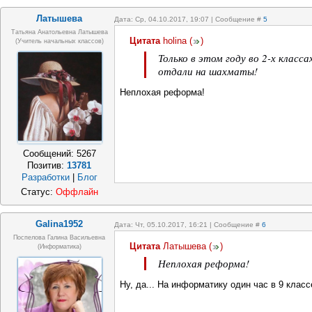
Латышева
Дата: Ср, 04.10.2017, 19:07 | Сообщение #
5
Татьяна Анатольевна Латышева
Цитата
holina
(
)
(учитель начальных классов)
Только в этом году во 2-х класс
отдали на шахматы!
Неплохая реформа!
Сообщений:
5267
Позитив:
13781
Разработки
|
Блог
Статус:
Оффлайн
Galina1952
Дата: Чт, 05.10.2017, 16:21 | Сообщение #
6
Поспелова Галина Васильевна
Цитата
Латышева
(
)
(информатика)
Неплохая реформа!
Ну, да... На информатику один час в 9 класс