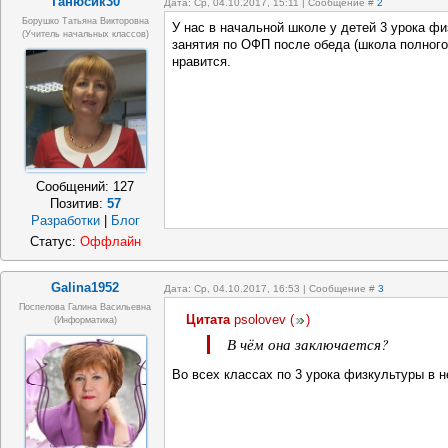
Танюсик30
Дата: Ср, 04.10.2017, 15:11 | Сообщение #
2
Борушко Татьяна Викторовна
У нас в начальной школе у детей 3 урока фи
(учитель начальных классов)
занятия по ОФП после обеда (школа полного
нравится.
Сообщений:
127
Позитив:
57
Разработки
|
Блог
Статус:
Оффлайн
Galina1952
Дата: Ср, 04.10.2017, 16:53 | Сообщение #
3
Поспелова Галина Васильевна
Цитата
psolovev
(
)
(информатика)
В чём она заключается?
Во всех классах по 3 урока физкультуры в 