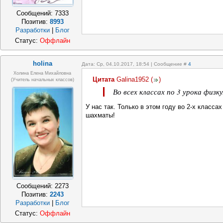
Сообщений:
7333
Позитив:
8993
Разработки
|
Блог
Статус:
Оффлайн
holina
Дата: Ср, 04.10.2017, 18:54 | Сообщение #
4
Холина Елена Михайловна
Цитата
Galina1952
(
)
(учитель начальных классов)
Во всех классах по 3 урока физк
У нас так. Только в этом году во 2-х класса
шахматы!
Сообщений:
2273
Позитив:
2243
Разработки
|
Блог
Статус:
Оффлайн