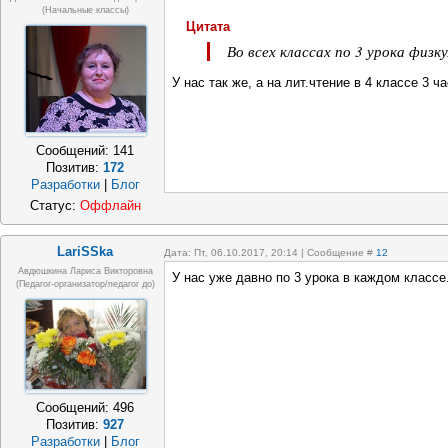
(начальные классы)
Цитата
Во всех классах по 3 урока физк
У нас так же, а на лит.чтение в 4 классе 3 ча
Сообщений:
141
Позитив:
172
Разработки
|
Блог
Статус:
Оффлайн
LariSSka
Дата: Пт, 06.10.2017, 20:14 | Сообщение #
12
Авдюшкина Лариса Викторовна
У нас уже давно по 3 урока в каждом классе.
(Педагог-организатор/педагог до)
Сообщений:
496
Позитив:
927
Разработки
|
Блог