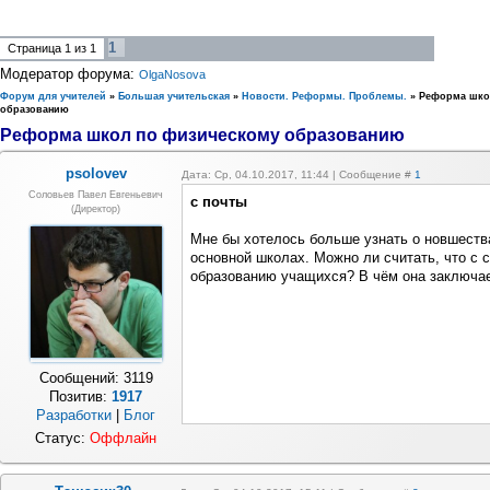
1
Страница
1
из
1
Модератор форума:
OlgaNosova
Форум для учителей
»
Большая учительская
»
Новости. Реформы. Проблемы.
»
Реформа шко
образованию
Реформа школ по физическому образованию
psolovev
Дата: Ср, 04.10.2017, 11:44 | Сообщение #
1
Соловьев Павел Евгеньевич
с почты
(Директор)
Мне бы хотелось больше узнать о новшеств
основной школах. Можно ли считать, что с
образованию учащихся? В чём она заключа
Сообщений:
3119
Позитив:
1917
Разработки
|
Блог
Статус:
Оффлайн