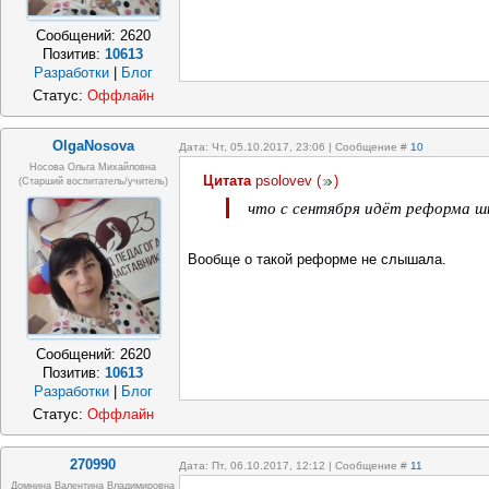
Сообщений:
2620
Позитив:
10613
Разработки
|
Блог
Статус:
Оффлайн
OlgaNosova
Дата: Чт, 05.10.2017, 23:06 | Сообщение #
10
Носова Ольга Михайловна
Цитата
psolovev
(
)
(старший воспитатель/учитель)
что с сентября идёт реформа ш
Вообще о такой реформе не слышала.
Сообщений:
2620
Позитив:
10613
Разработки
|
Блог
Статус:
Оффлайн
270990
Дата: Пт, 06.10.2017, 12:12 | Сообщение #
11
Домнина Валентина Владимировна