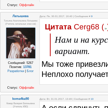
Статус:
Оффлайн
Латышева
Дата: Пн, 30.01.2017, 16:40 | Сообщение #
9
Татьяна Анатольевна Латышева
Цитата
Cerg68
(
(учитель начальных классов)
Нам и на кур
вариант.
Мы тоже привезли 
Сообщений:
5267
Позитив:
13781
Разработки
|
Блог
Неплохо получает
Статус:
Оффлайн
koma4ka90
Дата: Вт, 31.01.2017, 13:49 | Сообщение #
10
Комар Валерия Евгеньевна
(Учитель ИЗО)