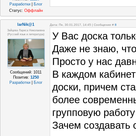
Разработки
|
Блог
Статус:
Оффлайн
larNik@1
Дата: Пн, 30.01.2017, 14:45 | Сообщение #
8
Зайцева Лариса Николаевна
У Вас доска толь
(Русский язык и литература)
Даже не знаю, что
Просто у нас давн
В каждом кабинет
Сообщений:
1011
Позитив:
1250
Разработки
|
Блог
доски, причем ст
более современн
групповую работу 
Зачем создавать 