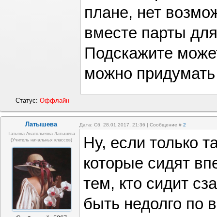
плане, нет возмо
вместе парты для
Подскажите может
можно придумать 
Статус:
Оффлайн
Латышева
Дата: Сб, 28.01.2017, 21:36 | Сообщение #
2
Татьяна Анатольевна Латышева
Ну, если только т
(учитель начальных классов)
которые сидят вп
тем, кто сидит сз
быть недолго по в