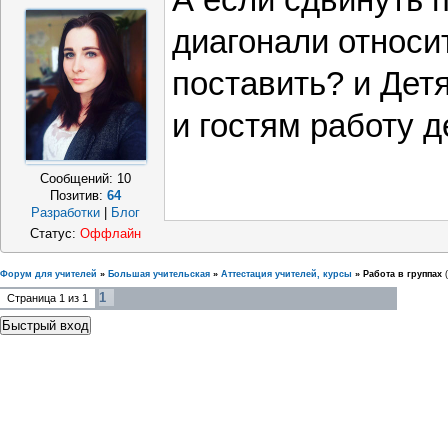
А если сдвинуть п
диагонали относи
поставить? и Дет
и гостям работу д
Сообщений:
10
Позитив:
64
Разработки
|
Блог
Статус:
Оффлайн
Форум для учителей
»
Большая учительская
»
Аттестация учителей, курсы
»
Работа в группах
1
Страница
1
из
1