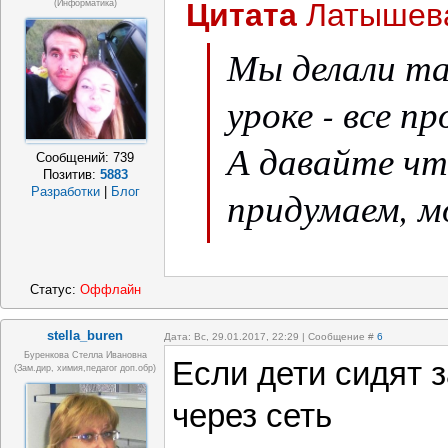
Цитата
Латышев
(Информатика)
Мы делали т
уроке - все п
А давайте чт
Сообщений:
739
Позитив:
5883
придумаем, м
Разработки
|
Блог
Ноут попроб
работу на ла
Статус:
Оффлайн
математика...
stella_buren
Дата: Вс, 29.01.2017, 22:29 | Сообщение #
6
Буренкова Стелла Ивановна
Если дети сидят 
(зам.дир, химия,педагог доп.обр)
через сеть