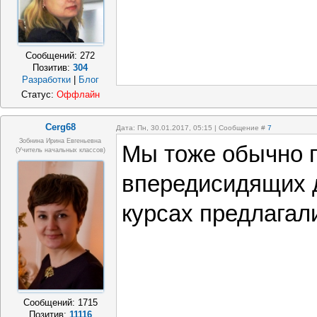
Сообщений:
272
Позитив:
304
Разработки
|
Блог
Статус:
Оффлайн
Cerg68
Дата: Пн, 30.01.2017, 05:15 | Сообщение #
7
Зобнина Ирина Евгеньевна
Мы тоже обычно п
(учитель начальных классов)
впередисидящих 
курсах предлагали
Сообщений:
1715
Позитив:
11116