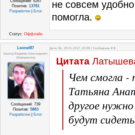
Сообщений:
5267
не совсем удобно
Позитив:
13781
Разработки
|
Блог
помогла.
Статус:
Оффлайн
Leonel87
Дата: Вс, 29.01.2017, 20:06 | Сообщение #
3
Корогод Владимир Александрович
Цитата
Латышев
(Информатика)
Чем смогла -
Татьяна Анат
другое нужно 
Сообщений:
739
Позитив:
5883
будут сидеть 
Разработки
|
Блог
поворачивать