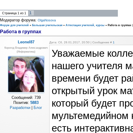
1
Страница
1
из
1
Модератор форума:
OlgaNosova
Форум для учителей
»
Большая учительская
»
Аттестация учителей, курсы
»
Работа в группах
Работа в группах
Leonel87
Дата: Сб, 28.01.2017, 20:50 | Сообщение #
1
Корогод Владимир Александрович
Уважаемые коллег
(Информатика)
нашего учителя м
времени будет р
открытый урок ма
Сообщений:
739
который будет пр
Позитив:
5883
Разработки
|
Блог
мультемедийном к
есть интерактивн