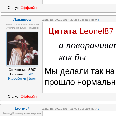
бы ) и не зна
Статус:
Оффлайн
парты ведь с
Латышева
Дата: Вс, 29.01.2017, 20:26 | Сообщение #
4
Татьяна Анатольевна Латышева
Цитата
Leonel87
(учитель начальных классов)
Ноутбуками) 
а поворачива
как бы
Мы делали так на 
Сообщений:
5267
Позитив:
13781
Разработки
|
Блог
прошло нормальн
Статус:
Оффлайн
Leonel87
Дата: Вс, 29.01.2017, 21:05 | Сообщение #
5
Корогод Владимир Александрович