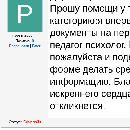
P
Прошу помощи у т
категорию:я впер
документы на пер
Сообщений:
1
Позитив:
0
педагог психолог
Разработки
|
Блог
пожалуйста и под
форме делать сре
информацию. Бла
искреннего сердца
откликнется.
Статус:
Оффлайн