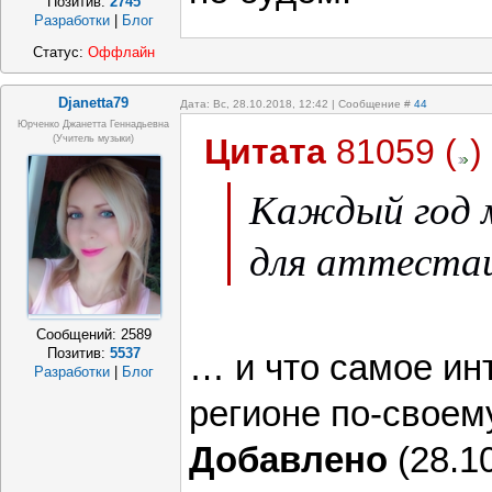
Позитив:
2745
Разработки
|
Блог
Статус:
Оффлайн
Djanetta79
Дата: Вс, 28.10.2018, 12:42 | Сообщение #
44
Юрченко Джанетта Геннадьевна
Цитата
81059
(
)
(Учитель музыки)
Каждый год 
для аттеста
Сообщений:
2589
Позитив:
5537
… и что самое ин
Разработки
|
Блог
регионе по-своем
Добавлено
(28.10