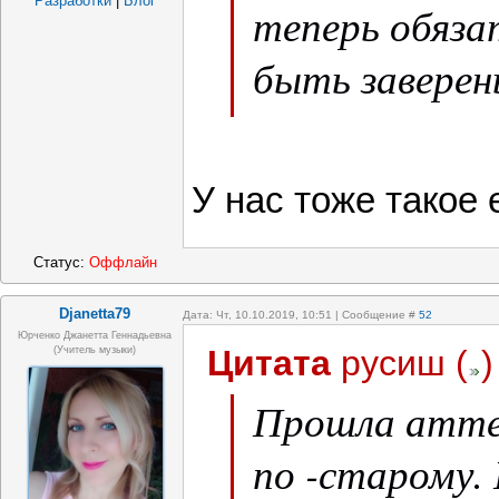
Разработки
|
Блог
теперь обяз
быть завере
школы
У нас тоже такое 
Статус:
Оффлайн
Djanetta79
Дата: Чт, 10.10.2019, 10:51 | Сообщение #
52
Юрченко Джанетта Геннадьевна
Цитата
русиш
(
)
(Учитель музыки)
Прошла атте
по -старому.