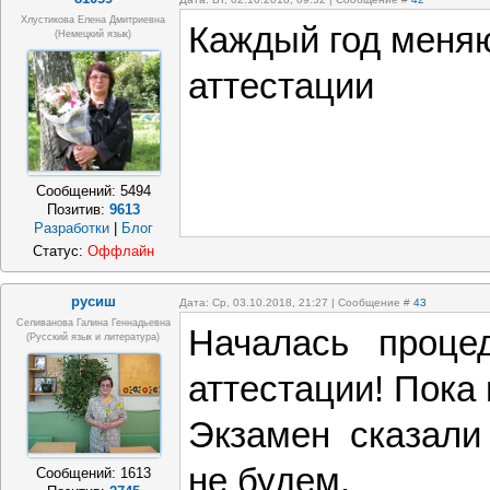
Хлустикова Елена Дмитриевна
Каждый год меня
(немецкий язык)
аттестации
Сообщений:
5494
Позитив:
9613
Разработки
|
Блог
Статус:
Оффлайн
русиш
Дата: Ср, 03.10.2018, 21:27 | Сообщение #
43
Селиванова Галина Геннадьевна
Началась процед
(русский язык и литература)
аттестации! Пока
Экзамен сказали 
не будем.
Сообщений:
1613