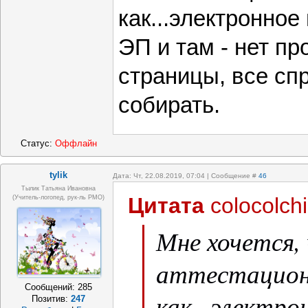
как...электронно
ЭП и там - нет пр
страницы, все спр
собирать.
Статус:
Оффлайн
tylik
Дата: Чт, 22.08.2019, 07:04 | Сообщение #
46
Тылик Татьяна Ивановна
Цитата
colocolch
(учитель-логопед, рук-ль РМО)
Мне хочется,
аттестацион
Сообщений:
285
как...электр
Позитив:
247