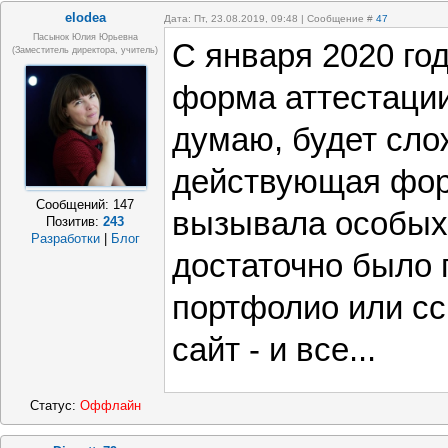
elodea
Дата: Пт, 23.08.2019, 09:48 | Сообщение #
47
Пасынок Юлия Юрьевна
С января 2020 го
(заместитель директора, учитель)
форма аттестации
думаю, будет слож
действующая фор
Сообщений:
147
вызывала особых
Позитив:
243
Разработки
|
Блог
достаточно было 
портфолио или сс
сайт - и все...
Статус:
Оффлайн