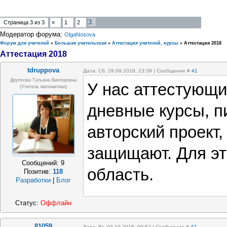
3
Страница
3
из
3
«
1
2
Модератор форума:
OlgaNosova
Форум для учителей
»
Большая учительская
»
Аттестация учителей, курсы
»
Аттестация 2018
Аттестация 2018
tdruppova
Дата: Сб, 29.09.2018, 23:39 | Сообщение #
41
Друппова Татьяна Викторовна
У нас аттестующи
(учитель математики)
дневные курсы, п
авторский проект,
защищают. Для эт
Сообщений:
9
область.
Позитив:
118
Разработки
|
Блог
Статус:
Оффлайн
81059
Дата: Вт, 02.10.2018, 09:52 | Сообщение #
42