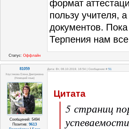
формат аттестаци
пользу учителя, а
документов. Пока 
Терпения нам все
Статус:
Оффлайн
81059
Дата: Вт, 08.10.2019, 16:54 | Сообщение #
51
Хлустикова Елена Дмитриевна
(немецкий язык)
Цитата
5 страниц по
успеваемост
Сообщений:
5494
Позитив:
9613