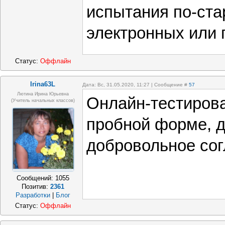
испытания по-ста
электронных или 
Статус:
Оффлайн
Irina63L
Дата: Вс, 31.05.2020, 11:27 | Сообщение #
57
Лютина Ирина Юрьевна
Онлайн-тестирова
(Учитель начальных классов)
пробной форме, д
добровольное сог
Сообщений:
1055
Позитив:
2361
Разработки
|
Блог
Статус:
Оффлайн