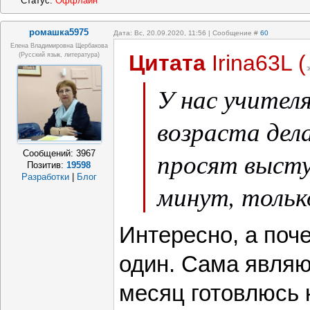
Статус:
Оффлайн
ромашка5975
Дата: Вс, 20.09.2020, 11:56 | Сообщение #
60
Елена Владимировна Щербакова
Цитата
Irina63L
(
(русский язык, литература)
У нас учител
возраста де
просят высту
Сообщений:
3967
Позитив:
19598
Разработки
|
Блог
минут, только
Интересно, а поче
один. Сама являю
месяц готовлюсь 