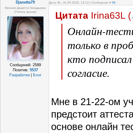
Djanetta79
Дата: Вс, 31.05.2020, 13:13 | Сообщение #
58
Юрченко Джанетта Геннадьевна
Цитата
Irina63L
(
(Учитель музыки)
Онлайн-тест
только в проб
кто подписал
Сообщений:
2589
согласие.
Позитив:
5537
Разработки
|
Блог
Мне в 21-22-ом у
предстоит аттест
основе онлайн тес