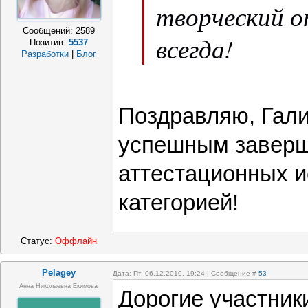
творческий о
Сообщений:
2589
всегда!
Позитив:
5537
Разработки
|
Блог
Поздравляю, Гали
успешным завер
аттестационных и
категорией!
Статус:
Оффлайн
Pelagey
Дата: Пт, 06.12.2019, 19:24 | Сообщение #
53
Анна Николаевна Екимова
Дорогие участник