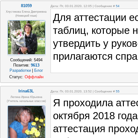
81059
Дата: Пт, 03.01.2020, 12:05 | Сообщение #
54
Хлустикова Елена Дмитриевна
Для аттестации ес
(немецкий язык)
таблиц, которые 
утвердить у руков
прилагаются спра
Сообщений:
5494
Позитив:
9613
Разработки
|
Блог
Статус:
Оффлайн
Irina63L
Дата: Пт, 03.01.2020, 13:52 | Сообщение #
55
Лютина Ирина Юрьевна
Я проходила атте
(Учитель начальных классов)
октября 2018 год
аттестация прохо