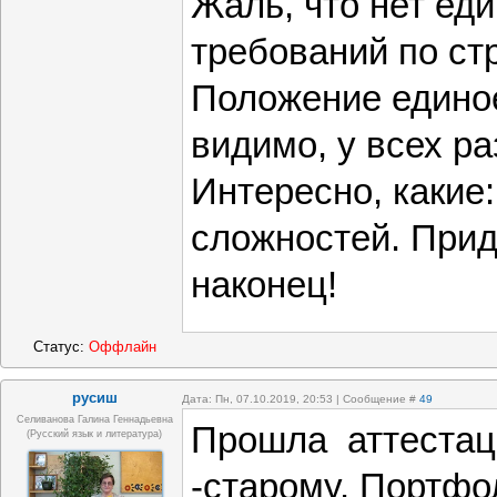
Жаль, что нет ед
требований по стр
Положение едино
видимо, у всех ра
Интересно, какие:
сложностей. Прид
наконец!
Статус:
Оффлайн
русиш
Дата: Пн, 07.10.2019, 20:53 | Сообщение #
49
Селиванова Галина Геннадьевна
Прошла аттестаци
(русский язык и литература)
-старому. Портфо