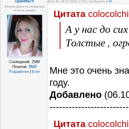
Djanetta79
Дата: Вс, 06.10.2019, 17:52 | Сообщение #
48
Юрченко Джанетта Геннадьевна
Цитата
colocolch
(Учитель музыки)
А у нас до сих
Толстые , ог
Сообщений:
2589
Позитив:
5537
Мне это очень зн
Разработки
|
Блог
году.
Добавлено
(06.10
-------------------------
Цитата
colocolch