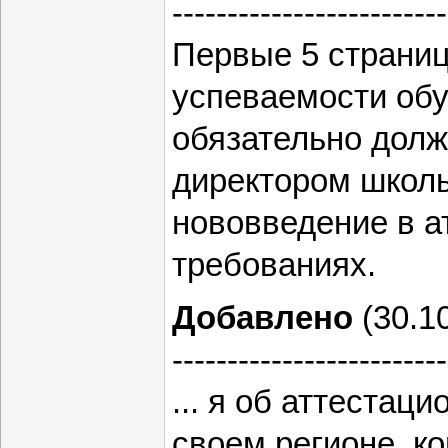
-------------------------
Первые 5 страни
успеваемости об
обязательно дол
директором школы
нововведение в а
требованиях.
Добавлено
(30.10
-------------------------
... я об аттестац
своем регионе, ко