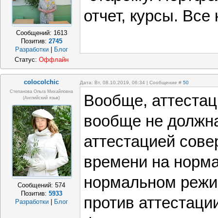
отчет, курсы. Все 
Сообщений:
1613
Позитив:
2745
Разработки
|
Блог
Статус:
Оффлайн
colocolchic
Дата: Вт, 08.10.2019, 06:34 | Сообщение #
50
Степанова Ольга Михайловна
Вообще, аттестаци
(Английский язык)
вообще не должна
аттестацией сове
времени на норма
нормальном режи
Сообщений:
574
Позитив:
5933
против аттестаци
Разработки
|
Блог