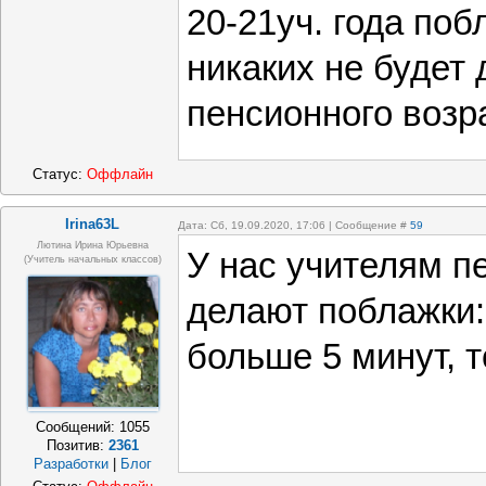
20-21уч. года поб
никаких не будет
пенсионного возр
Статус:
Оффлайн
Irina63L
Дата: Сб, 19.09.2020, 17:06 | Сообщение #
59
Лютина Ирина Юрьевна
У нас учителям п
(Учитель начальных классов)
делают поблажки:
больше 5 минут, т
Сообщений:
1055
Позитив:
2361
Разработки
|
Блог