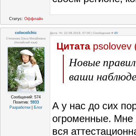
Статус:
Оффлайн
colocolchic
Дата: Чт, 22.08.2019, 07:00 | Сообщение #
45
Степанова Ольга Михайловна
Цитата
psolovev
(Английский язык)
Новые правил
ваши наблюде
Сообщений:
574
Позитив:
5933
А у нас до сих пор
Разработки
|
Блог
огроменные. Мне 
вся аттестационн