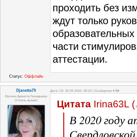
проходить без из
ждут только руко
образовательных 
части стимулирова
аттестации.
Статус:
Оффлайн
Djanetta79
Дата: Сб, 30.05.2020, 08:25 | Сообщение #
56
Юрченко Джанетта Геннадьевна
Цитата
Irina63L
(
(Учитель музыки)
В 2020 году 
Свердловской