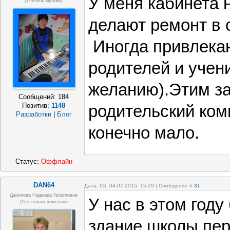
У меня кабинета н
(Учитель музыки)
делают ремонт в 
Иногда привлека
родителей и учени
желанию).Этим з
Сообщений:
184
Позитив:
1148
родительский ко
Разработки
|
Блог
конечно мало.
Статус:
Оффлайн
DAN64
Дата: Сб, 04.07.2015, 15:29 | Сообщение #
31
Данилова Надежда Георгиевна
У нас в этом году
(что только пожелаю)
здание школы пе