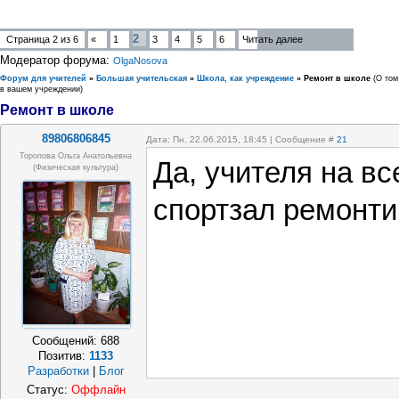
2
Страница
2
из
6
«
1
3
4
5
6
Читать далее
Модератор форума:
OlgaNosova
Форум для учителей
»
Большая учительская
»
Школа, как учреждение
»
Ремонт в школе
(О том
в вашем учреждении)
Ремонт в школе
89806806845
Дата: Пн, 22.06.2015, 18:45 | Сообщение #
21
Торопова Ольга Анатольевна
Да, учителя на вс
(физическая культура)
спортзал ремонти
Сообщений:
688
Позитив:
1133
Разработки
|
Блог
Статус:
Оффлайн