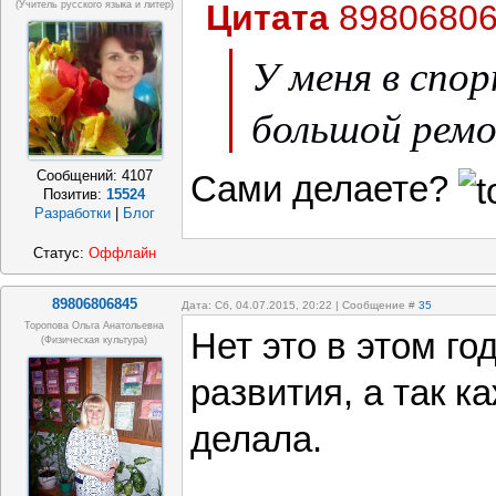
Цитата
8980680
(учитель русского языка и литер)
У меня в спо
большой рем
Сообщений:
4107
Сами делаете?
Позитив:
15524
Разработки
|
Блог
Статус:
Оффлайн
89806806845
Дата: Сб, 04.07.2015, 20:22 | Сообщение #
35
Торопова Ольга Анатольевна
Нет это в этом го
(физическая культура)
развития, а так к
делала.