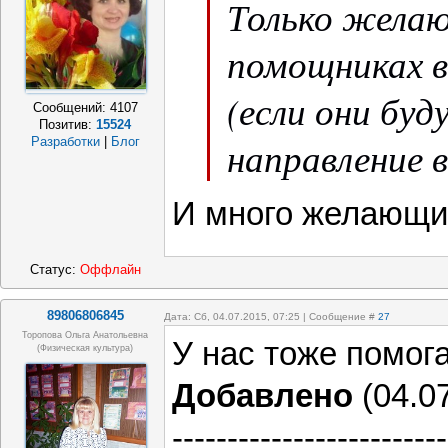
Только жела
помощниках в
(если они буд
Сообщений:
4107
Позитив:
15524
направление в
Разработки
|
Блог
И много желающи
Статус:
Оффлайн
89806806845
Дата: Сб, 04.07.2015, 07:25 | Сообщение #
27
Торопова Ольга Анатольевна
У нас тоже помог
(физическая культура)
Добавлено
(04.07
-------------------------