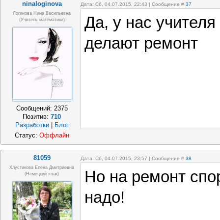
ninaloginova
Дата: Сб, 04.07.2015, 22:43 | Сообщение #
37
Логинова Нина Васильевна
Да, у нас учителя
(учитель математики)
делают ремонт
Сообщений:
2375
Позитив:
710
Разработки
|
Блог
Статус:
Оффлайн
81059
Дата: Сб, 04.07.2015, 23:57 | Сообщение #
38
Хлустикова Елена Дмитриевна
Но на ремонт спо
(немецкий язык)
надо!