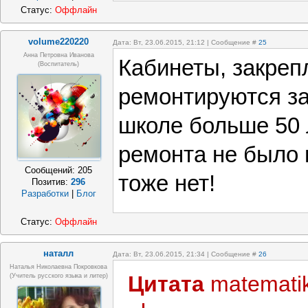
Статус:
Оффлайн
volume220220
Дата: Вт, 23.06.2015, 21:12 | Сообщение #
25
Анна Петровна Иванова
Кабинеты, закреп
(воспитатель)
ремонтируются за
школе больше 50 
ремонта не было 
Сообщений:
205
тоже нет!
Позитив:
296
Разработки
|
Блог
Статус:
Оффлайн
наталл
Дата: Вт, 23.06.2015, 21:34 | Сообщение #
26
Наталья Николаевна Покровкова
Цитата
matemati
(учитель русского языка и литер)