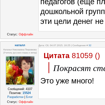
педагогов (ещё п
дошкольной групп
эти цели денег не
Статус:
Оффлайн
наталл
Дата: Сб, 04.07.2015, 16:25 | Сообщение #
32
Наталья Николаевна Покровкова
Цитата
81059
(
)
(учитель русского языка и литер)
Покрасят сте
Это уже много!
Сообщений:
4107
Позитив:
15524
Разработки
|
Блог
Статус:
Оффлайн