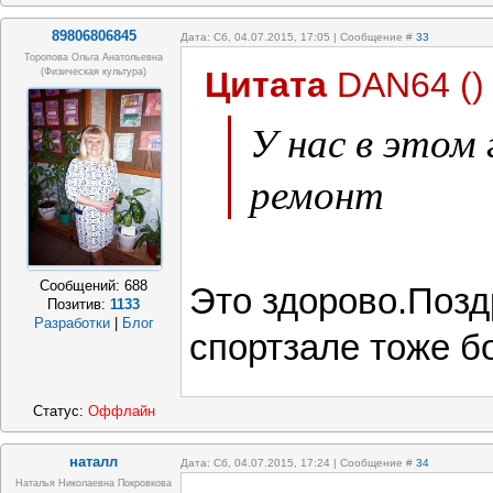
89806806845
Дата: Сб, 04.07.2015, 17:05 | Сообщение #
33
Торопова Ольга Анатольевна
Цитата
DAN64
(
)
(физическая культура)
У нас в этом
ремонт
Сообщений:
688
Это здорово.Позд
Позитив:
1133
Разработки
|
Блог
спортзале тоже 
Статус:
Оффлайн
наталл
Дата: Сб, 04.07.2015, 17:24 | Сообщение #
34
Наталья Николаевна Покровкова