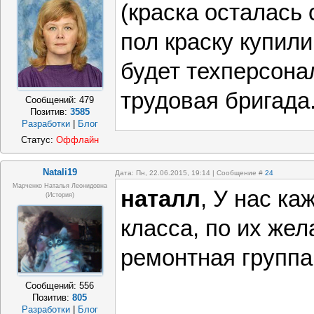
(краска осталась 
пол краску купили
будет техперсона
трудовая бригада
Сообщений:
479
Позитив:
3585
Разработки
|
Блог
Статус:
Оффлайн
Natali19
Дата: Пн, 22.06.2015, 19:14 | Сообщение #
24
Марченко Наталья Леонидовна
наталл
, У нас ка
(история)
класса, по их жел
ремонтная группа
Сообщений:
556
Позитив:
805
Разработки
|
Блог