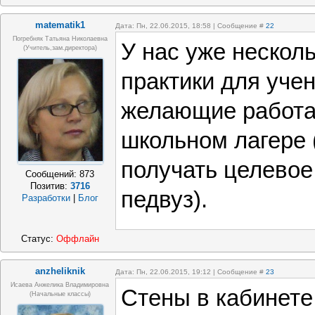
matematik1
Дата: Пн, 22.06.2015, 18:58 | Сообщение #
22
Погребняк Татьяна Николаевна
У нас уже несколь
(Учитель,зам.директора)
практики для учен
желающие работа
школьном лагере 
получать целевое
Сообщений:
873
Позитив:
3716
педвуз).
Разработки
|
Блог
Статус:
Оффлайн
anzheliknik
Дата: Пн, 22.06.2015, 19:12 | Сообщение #
23
Исаева Анжелика Владимировна
Стены в кабинете
(начальные классы)