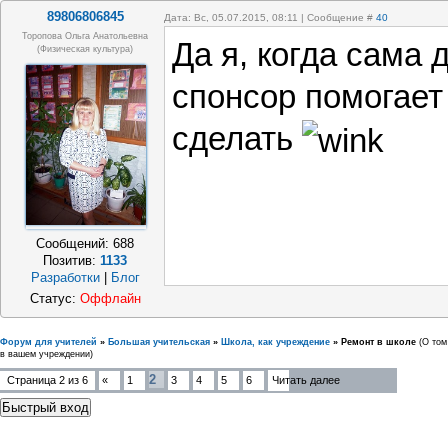
89806806845
Дата: Вс, 05.07.2015, 08:11 | Сообщение #
40
Торопова Ольга Анатольевна
Да я, когда сама 
(физическая культура)
спонсор помогает 
сделать
Сообщений:
688
Позитив:
1133
Разработки
|
Блог
Статус:
Оффлайн
Форум для учителей
»
Большая учительская
»
Школа, как учреждение
»
Ремонт в школе
(О том
в вашем учреждении)
2
Страница
2
из
6
«
1
3
4
5
6
Читать далее