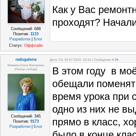
Как у Вас ремонт
проходят? Начал
Сообщений:
688
Позитив:
1133
Разработки
|
Блог
Статус:
Оффлайн
radugalena
Дата: Сб, 04.07.2015, 10:16 | Сообщение #
28
Мимеева Елена Викторовна
В этом году в мо
(полная свобода)
обещали поменять
время урока при с
одно из них не в
Сообщений:
345
прямо в класс, хо
Позитив:
9173
Разработки
|
Блог
было в конце клас