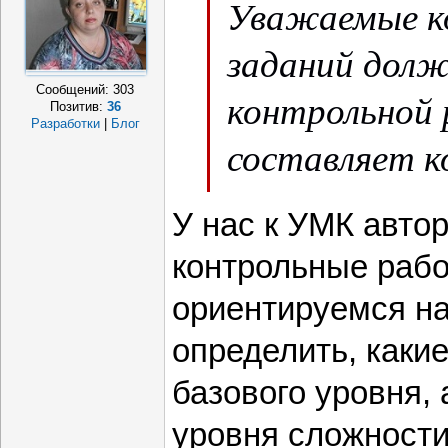
Уважаемые ко
заданий долж
Сообщений:
303
контрольной
Позитив:
36
Разработки
|
Блог
составляет 
для учеников
У нас к УМК авто
определяется
контрольные рабо
работы?
ориентируемся на
определить, каки
базового уровня,
уровня сложности