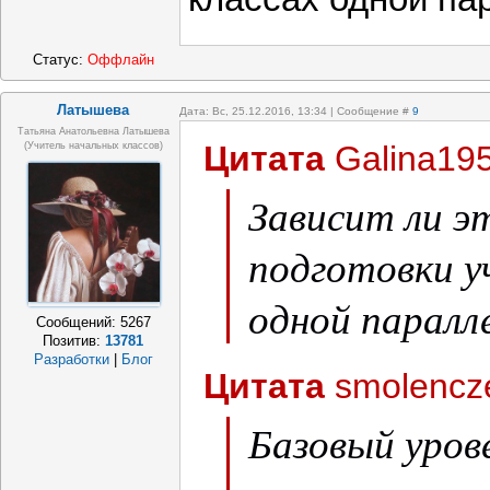
Статус:
Оффлайн
Латышева
Дата: Вс, 25.12.2016, 13:34 | Сообщение #
9
Татьяна Анатольевна Латышева
Цитата
Galina19
(учитель начальных классов)
Зависит ли э
подготовки уч
одной паралл
Сообщений:
5267
Позитив:
13781
Разработки
|
Блог
Цитата
smolencz
Базовый уро