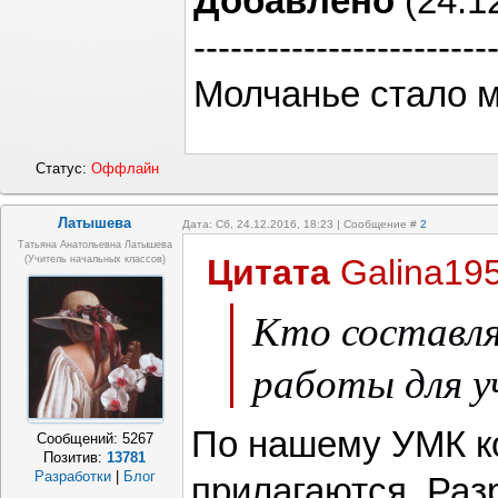
Добавлено
(24.12
------------------------
Молчанье стало м
Статус:
Оффлайн
Латышева
Дата: Сб, 24.12.2016, 18:23 | Сообщение #
2
Татьяна Анатольевна Латышева
Цитата
Galina19
(учитель начальных классов)
Кто составл
работы для у
По нашему УМК к
Сообщений:
5267
Позитив:
13781
Разработки
|
Блог
прилагаются. Раз