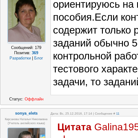
ориентируюсь на 
пособия.Если кон
содержит только 
заданий обычно 5
Сообщений:
179
контрольной рабо
Позитив:
369
Разработки
|
Блог
тестового характ
задачи, то задани
Статус:
Оффлайн
sonya_elets
Дата: Вс, 25.12.2016, 17:14 | Сообщение #
11
Кирсанова Наталья Николаевна
Цитата
Galina19
(учитель английского языка)