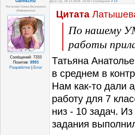
Galina1952
Дата: Ср, 28.12.2016, 10:40 | Сообщение #
13
Поспелова Галина Васильевна
Цитата
Латышев
(информатика)
По нашему У
работы прил
Сообщений:
7333
Татьяна Анатолье
Позитив:
8993
Разработки
|
Блог
в среднем в конт
Нам как-то дали 
работу для 7 клас
низ - 10 задач. Из
задания выполнил