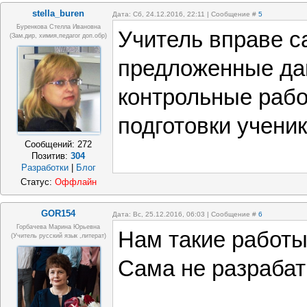
stella_buren
Дата: Сб, 24.12.2016, 22:11 | Сообщение #
5
Буренкова Стелла Ивановна
Учитель вправе с
(зам.дир, химия,педагог доп.обр)
предложенные д
контрольные рабо
подготовки ученик
Сообщений:
272
Позитив:
304
Разработки
|
Блог
Статус:
Оффлайн
GOR154
Дата: Вс, 25.12.2016, 06:03 | Сообщение #
6
Горбачева Марина Юрьевна
Нам такие работ
(учитель русский язык ,литерат)
Сама не разраба