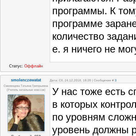
программы. К том
программе заран
количество задани
е. я ничего не мог
Статус:
Оффлайн
smolenczewatat
Дата: Сб, 24.12.2016, 18:26 | Сообщение #
3
Смоленцева Татьяна Григорьевна
У нас тоже есть 
(учитель начальных классов)
в которых контро
по уровням сложн
уровень должны р