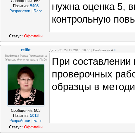
Сообщений:
652
нужна оценка 5, 
Позитив:
5408
Разработки
|
Блог
контрольную пов
Статус:
Оффлайн
relikt
Дата: Сб, 24.12.2016, 19:30 | Сообщение #
4
Трефилова Раиса Поликарповна
При составлении 
(Учитель биологии, рук-ль РМО)
проверочных рабо
образцы в методи
Сообщений:
503
Позитив:
5013
Разработки
|
Блог
Статус:
Оффлайн