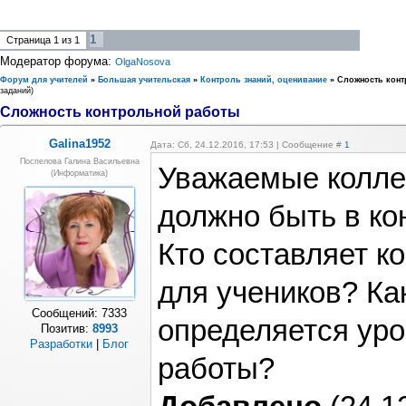
1
Страница
1
из
1
Модератор форума:
OlgaNosova
Форум для учителей
»
Большая учительская
»
Контроль знаний, оценивание
»
Сложность кон
заданий)
Сложность контрольной работы
Galina1952
Дата: Сб, 24.12.2016, 17:53 | Сообщение #
1
Поспелова Галина Васильевна
Уважаемые коллег
(информатика)
должно быть в ко
Кто составляет к
для учеников? Ка
Сообщений:
7333
определяется ур
Позитив:
8993
Разработки
|
Блог
работы?