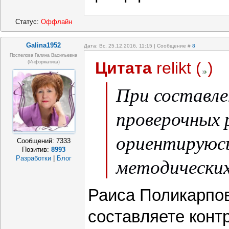
Статус:
Оффлайн
Galina1952
Дата: Вс, 25.12.2016, 11:15 | Сообщение #
8
Поспелова Галина Васильевна
Цитата
relikt
(
)
(информатика)
При составле
проверочных
ориентируюсь
Сообщений:
7333
Позитив:
8993
методических
Разработки
|
Блог
Раиса Поликарпо
составляете конт