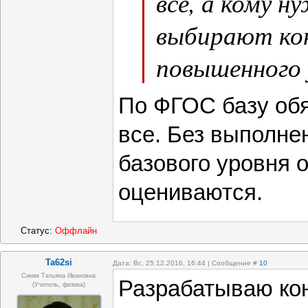
все, а кому н
выбирают ко
повышенного 
По ФГОС базу об
все. Без выполне
базового уровня 
оцениваются.
Статус:
Оффлайн
Ta62si
Дата: Вс, 25.12.2016, 16:44 | Сообщение #
10
Синяк Татьяна Ивановна
Разрабатываю ко
(Учитель, физика)