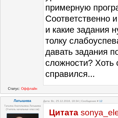
примерную прогр
Соответственно и
и какие задания н
толку слабоуспе
давать задания п
сложности? Хоть 
справился...
Статус:
Оффлайн
Латышева
Дата: Вс, 25.12.2016, 18:34 | Сообщение #
12
Татьяна Анатольевна Латышева
Цитата
sonya_ele
(учитель начальных классов)