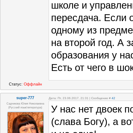
школе и управлен
пересдача. Если 
одному из предме
на второй год. А 
образования у на
Есть от чего в шо
Статус:
Оффлайн
super-777
Дата: Пт, 23.06.2017, 21:31 | Сообщение #
42
Садчикова Юлия Николаевна
У нас нет двоек 
(русский язык/литература)
(слава Богу), а в