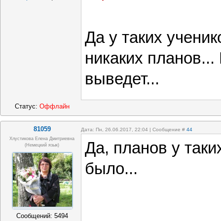
А у него каки
Да у таких ученик
никаких планов...
выведет...
Статус:
Оффлайн
81059
Дата: Пн, 26.06.2017, 22:04 | Сообщение #
44
Хлустикова Елена Дмитриевна
Да, планов у таки
(немецкий язык)
было...
Сообщений:
5494