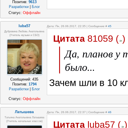
Позитив:
9613
Разработки
|
Блог
Статус:
Оффлайн
luba57
Дата: Пн, 26.06.2017, 22:35 | Сообщение #
45
Дубровина Любовь Анатольевна
Цитата
81059
(
)
(учитель музыки и СБО)
Да, планов у 
было...
Сообщений:
435
Зачем шли в 10 к
Позитив:
1794
Разработки
|
Блог
Статус:
Оффлайн
Латышева
Дата: Пн, 26.06.2017, 22:37 | Сообщение #
46
Татьяна Анатольевна Латышева
Цитата
luba57
(
)
(учитель начальных классов)