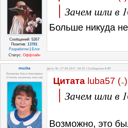
Зачем шли в 1
Больше никуда не
Сообщений:
5267
Позитив:
13781
Разработки
|
Блог
Статус:
Оффлайн
muzka
Дата: Вт, 27.06.2017, 04:32 | Сообщение #
47
Ползюкова Ольга Николаевна
Цитата
luba57
(
)
(Учитель начальных классов)
Зачем шли в 1
Возможно, это бы