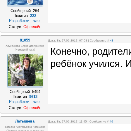
Сообщений:
264
Позитив:
222
Разработки
|
Блог
Статус:
Оффлайн
81059
Дата: Вт, 27.06.2017, 07:03 | Сообщение #
48
Хлустикова Елена Дмитриевна
Конечно, родител
(немецкий язык)
ребёнок учился. И
Сообщений:
5494
Позитив:
9613
Разработки
|
Блог
Статус:
Оффлайн
Латышева
Дата: Вт, 27.06.2017, 11:45 | Сообщение #
49
Татьяна Анатольевна Латышева
(учитель начальных классов)