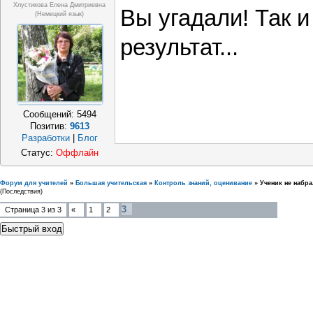
Хлустикова Елена Дмитриевна
Вы угадали! Так и
(немецкий язык)
результат...
Сообщений:
5494
Позитив:
9613
Разработки
|
Блог
Статус:
Оффлайн
Форум для учителей
»
Большая учительская
»
Контроль знаний, оценивание
»
Ученик не набр
(Последствия)
3
Страница
3
из
3
«
1
2