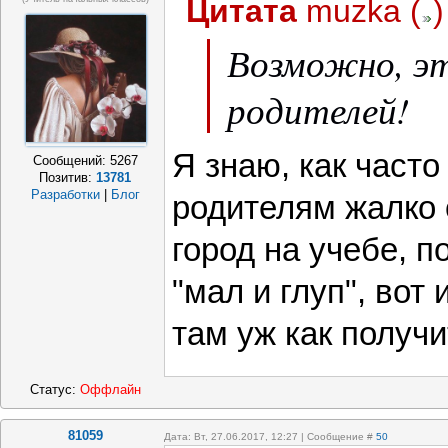
Цитата
muzka
(
)
Возможно, э
родителей!
Я знаю, как часто
Сообщений:
5267
Позитив:
13781
Разработки
|
Блог
родителям жалко 
город на учебе, п
"мал и глуп", вот 
там уж как получи
Статус:
Оффлайн
81059
Дата: Вт, 27.06.2017, 12:27 | Сообщение #
50