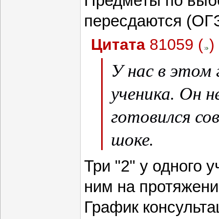
Предметы по выб
пересдаются (ОГЭ
Цитата
81059
(
)
У нас в этом 
ученика. Он н
готовился сов
шоке.
Три "2" у одного у
ним на протяжени
График консульта