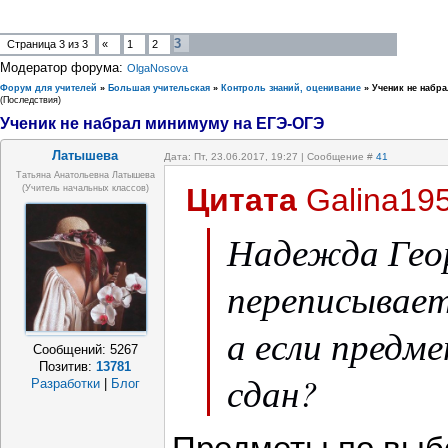
3
Страница
3
из
3
«
1
2
Модератор форума:
OlgaNosova
Форум для учителей
»
Большая учительская
»
Контроль знаний, оценивание
»
Ученик не набр
(Последствия)
Ученик не набрал минимуму на ЕГЭ-ОГЭ
Латышева
Дата: Пт, 23.06.2017, 19:27 | Сообщение #
41
Татьяна Анатольевна Латышева
Цитата
Galina19
(учитель начальных классов)
Надежда Геор
переписывает
а если предме
Сообщений:
5267
Позитив:
13781
сдан?
Разработки
|
Блог