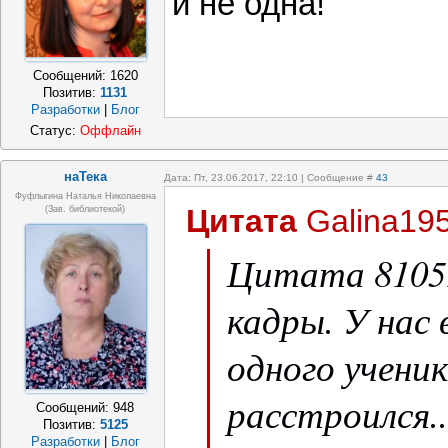
и не одна!
Сообщений:
1620
Позитив:
1131
Разработки
|
Блог
Статус:
Оффлайн
наТека
Дата: Пт, 23.06.2017, 22:10 | Сообщение #
43
Фуфлыгина Наталья Николаевна
Цитата
Galina19
(зав. библиотекой)
Цитата 8105
кадры. У нас 
одного ученик
расстроился..
Сообщений:
948
Позитив:
5125
Разработки
|
Блог