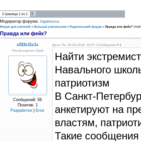
1
Страница
1
из
1
Модератор форума:
OlgaNosova
Форум для учителей
»
Большая учительская
»
Родительский форум
»
Правда или фейк?
(Найт
Правда или фейк?
z222z11z1z
Дата: Пн, 30.04.2018, 16:57 | Сообщение #
1
Плохой родитель Юрий
Найти экстремист
Навального школ
патриотизм
В Санкт-Петербур
Сообщений:
56
Позитив:
1
анкетируют на пр
Разработки
|
Блог
властям, патриот
Такие сообщения