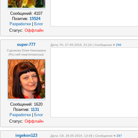
Сообщений:
4107
Позитив:
15524
Разработки
|
Блог
Статус:
Оффлайн
super-777
Дата: Пт, 27.05.2016, 21:24 | Сообщение #
296
Садчикова Юлия Николаевна
(русский язык/литература)
Сообщений:
1620
Позитив:
1131
Разработки
|
Блог
Статус:
Оффлайн
ingekon123
Дата: Сб, 28.05.2016, 13:49 | Сообщение #
297