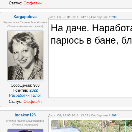
Статус:
Оффлайн
Kargapolova
Дата: Сб, 28.05.2016, 13:55 | Сообщение #
298
Каргаполова Татьяна Михайловна
На даче. Наработ
(учитель английского языка)
парюсь в бане, б
Сообщений:
983
Позитив:
2322
Разработки
|
Блог
Статус:
Оффлайн
ingekon123
Дата: Сб, 28.05.2016, 13:57 | Сообщение #
299
Мухина Нелли Владимировна
(Учитель географии)