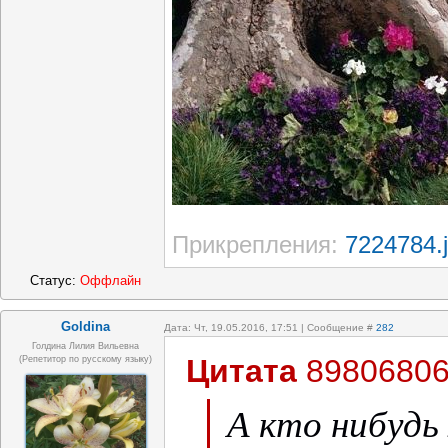
Прикрепления:
7224784.
Статус:
Оффлайн
Goldina
Дата: Чт, 19.05.2016, 17:51 | Сообщение #
282
Голдина Лилия Вильевна
Цитата
8980680
(репетитор по русскому языку)
А кто нибудь