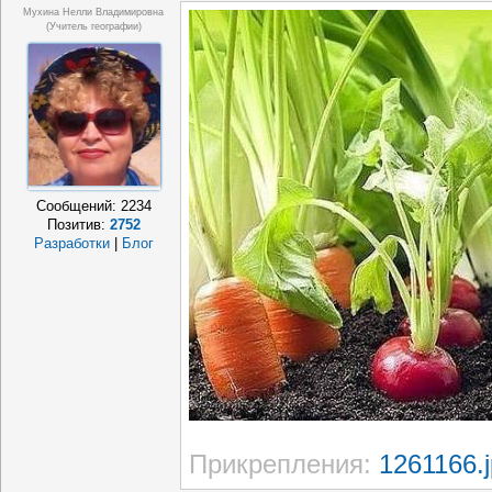
Мухина Нелли Владимировна
(Учитель географии)
Сообщений:
2234
Позитив:
2752
Разработки
|
Блог
Прикрепления:
1261166.