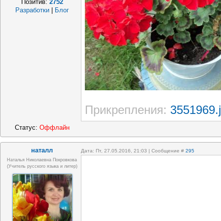
Позитив:
2752
Разработки
|
Блог
Прикрепления:
3551969.
Статус:
Оффлайн
наталл
Дата: Пт, 27.05.2016, 21:03 | Сообщение #
295
Наталья Николаевна Покровкова
(учитель русского языка и литер)