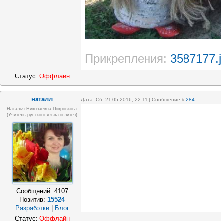
Прикрепления:
3587177.
Статус:
Оффлайн
наталл
Дата: Сб, 21.05.2016, 22:11 | Сообщение #
284
Наталья Николаевна Покровкова
(учитель русского языка и литер)
Сообщений:
4107
Позитив:
15524
Разработки
|
Блог
Статус:
Оффлайн