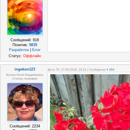
Сообщений:
918
Позитив:
5835
Разработки
|
Блог
Статус:
Оффлайн
ingekon123
Дата: Пт, 27.05.2016, 18:31 | Сообщение #
294
Мухина Нелли Владимировна
(Учитель географии)
Сообщений:
2234