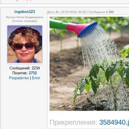
ingekon123
Дата: Вс, 22.05.2016, 00:35 | Сообщение #
285
Мухина Нелли Владимировна
(Учитель географии)
Сообщений:
2234
Позитив:
2752
Разработки
|
Блог
Прикрепления:
3584940.