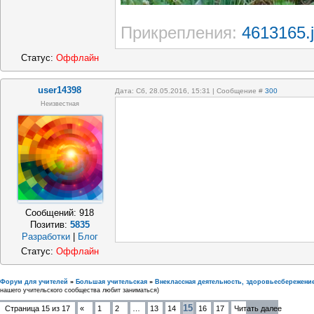
Прикрепления:
4613165.
Статус:
Оффлайн
user14398
Дата: Сб, 28.05.2016, 15:31 | Сообщение #
300
Неизвестная
Сообщений:
918
Позитив:
5835
Разработки
|
Блог
Статус:
Оффлайн
Форум для учителей
»
Большая учительская
»
Внеклассная деятельность, здоровьесбережени
нашего учительского сообщества любит заниматься)
15
Страница
15
из
17
«
1
2
…
13
14
16
17
Читать далее