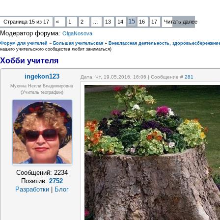
15
Страница
15
из
17
«
1
2
…
13
14
16
17
Читать далее
Модератор форума:
OlgaNosova
Форум для учителей
»
Большая учительская
»
Внеклассная деятельность, здоровьесбережени
нашего учительского сообщества любит заниматься)
Хобби учителя
ingekon123
Дата: Чт, 19.05.2016, 16:06 | Сообщение #
281
Мухина Нелли Владимировна
(Учитель географии)
Сообщений:
2234
Позитив:
2752
Разработки
|
Блог