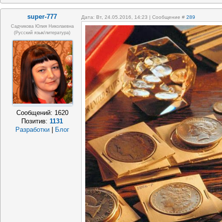
super-777
Дата: Вт, 24.05.2016, 14:23 | Сообщение #
289
Садчикова Юлия Николаевна
(русский язык/литература)
Сообщений:
1620
Позитив:
1131
Разработки
|
Блог