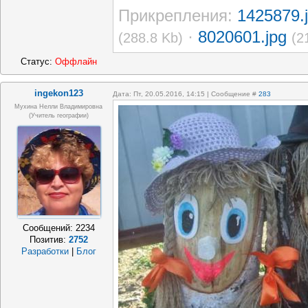
Прикрепления:
1425879.
·
8020601.jpg
(288.8 Kb)
(2
Статус:
Оффлайн
ingekon123
Дата: Пт, 20.05.2016, 14:15 | Сообщение #
283
Мухина Нелли Владимировна
(Учитель географии)
Сообщений:
2234
Позитив:
2752
Разработки
|
Блог