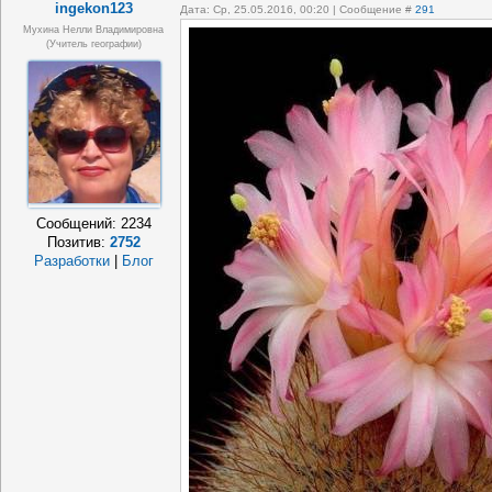
ingekon123
Дата: Ср, 25.05.2016, 00:20 | Сообщение #
291
Мухина Нелли Владимировна
(Учитель географии)
Сообщений:
2234
Позитив:
2752
Разработки
|
Блог