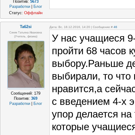
Позитив:
5673
Разработки
|
Блог
Статус:
Оффлайн
Ta62si
Дата: Вс, 18.12.2016, 14:20 | Сообщение #
46
Синяк Татьяна Ивановна
У нас учащиеся 9
(Учитель, физика)
пройти 68 часов к
выбору.Раньше де
выбирали, то что
нравится,а сейча
Сообщений:
179
с введением 4-х 
Позитив:
369
Разработки
|
Блог
упор делается на
которые учащиеся