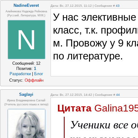
NadineEveret
Дата: Вс, 27.12.2015, 11:12 | Сообщение #
43
Алейникова Надежда Рейновна
У нас элективные 
(Русский, Литература, МХК.)
N
класс, т.к. профи
м. Провожу у 9 кл
по литературе.
Сообщений:
12
Позитив:
1
Разработки
|
Блог
Статус:
Оффлайн
Saglayi
Дата: Вс, 27.12.2015, 14:42 | Сообщение #
44
Ирина Владимировна Саглай
Цитата
Galina19
(учитель русского языка и литер)
Ученики все 