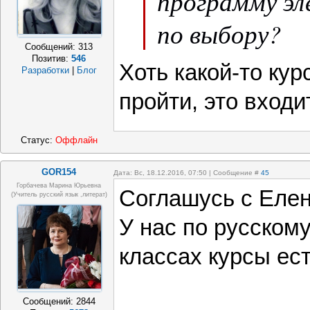
программу эл
по выбору?
Сообщений:
313
Позитив:
546
Хоть какой-то кур
Разработки
|
Блог
пройти, это входи
Статус:
Оффлайн
GOR154
Дата: Вс, 18.12.2016, 07:50 | Сообщение #
45
Горбачева Марина Юрьевна
Соглашусь с Еле
(учитель русский язык ,литерат)
У нас по русском
классах курсы ест
Сообщений:
2844