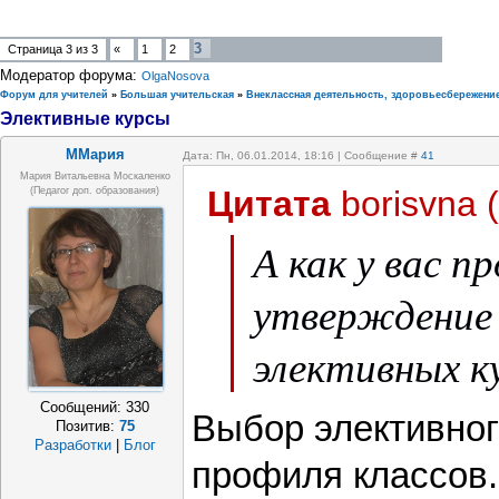
3
Страница
3
из
3
«
1
2
Модератор форума:
OlgaNosova
Форум для учителей
»
Большая учительская
»
Внеклассная деятельность, здоровьесбережени
Элективные курсы
ММария
Дата: Пн, 06.01.2014, 18:16 | Сообщение #
41
Мария Витальевна Москаленко
Цитата
borisvna
(
(педагог доп. образования)
А как у вас п
утверждение
элективных к
Сообщений:
330
Выбор элективног
Позитив:
75
Разработки
|
Блог
профиля классов.