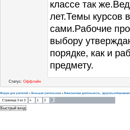
классе так же.Ве
лет.Темы курсов
сами.Рабочие про
выбору утверждаю
порядке, как и р
предмету.
Статус:
Оффлайн
Форум для учителей
»
Большая учительская
»
Внеклассная деятельность, здоровьесбережени
3
Страница
3
из
3
«
1
2