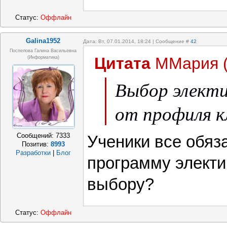
Статус:
Оффлайн
Galina1952
Дата: Вт, 07.01.2014, 18:24 | Сообщение #
42
Поспелова Галина Васильевна
Цитата
ММария
(информатика)
Выбор электи
от профиля к
Сообщений:
7333
Ученики все обяз
Позитив:
8993
Разработки
|
Блог
программу электи
выбору?
Статус:
Оффлайн