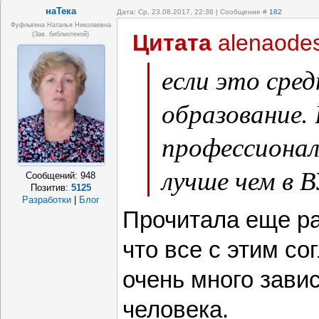
наТека
Дата: Ср, 23.08.2017, 22:36 | Сообщение #
182
Фуфлыгина Наталья Николаевна
Цитата
alenaode
(зав. библиотекой)
если это сред
образование.
профессионал
лучше чем в В
Сообщений:
948
Позитив:
5125
Разработки
|
Блог
Прочитала еще ра
что все с этим с
очень много завис
человека.