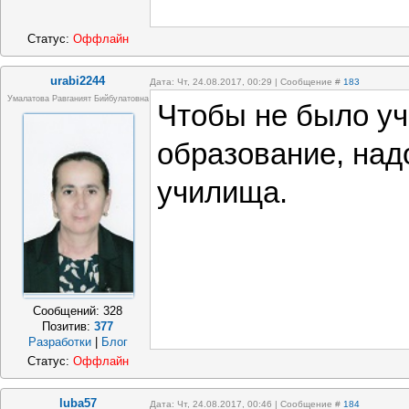
Статус:
Оффлайн
urabi2244
Дата: Чт, 24.08.2017, 00:29 | Сообщение #
183
Умалатова Равганият Бийбулатовна
Чтобы не было уч
образование, над
училища.
Сообщений:
328
Позитив:
377
Разработки
|
Блог
Статус:
Оффлайн
luba57
Дата: Чт, 24.08.2017, 00:46 | Сообщение #
184