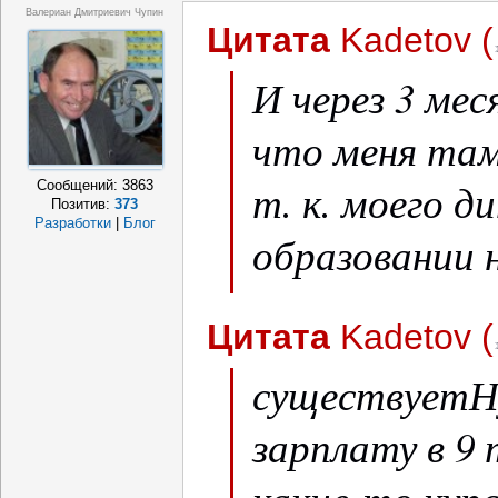
Валериан Дмитриевич Чупин
Цитата
Kadetov
(
И через 3 мес
что меня там
т. к. моего д
Сообщений:
3863
Позитив:
373
Разработки
|
Блог
образовании 
нужно именно
Цитата
Kadetov
(
существуетНу
зарплату в 9