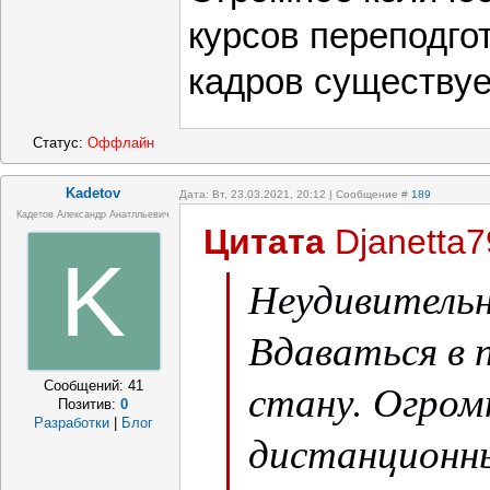
курсов переподго
кадров существуе
Статус:
Оффлайн
Kadetov
Дата: Вт, 23.03.2021, 20:12 | Сообщение #
189
Кадетов Александр Анатлльевич
Цитата
Djanetta7
K
Неудивительно
Вдаваться в 
стану. Огром
Сообщений:
41
Позитив:
0
Разработки
|
Блог
дистанционны