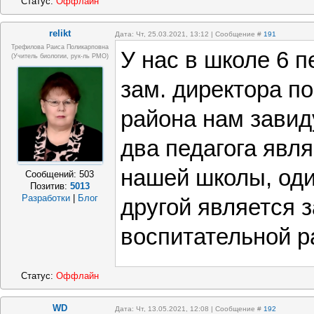
Статус:
Оффлайн
relikt
Дата: Чт, 25.03.2021, 13:12 | Сообщение #
191
Трефилова Раиса Поликарповна
У нас в школе 6 п
(Учитель биологии, рук-ль РМО)
зам. директора п
района нам завиду
два педагога явл
нашей школы, од
Сообщений:
503
Позитив:
5013
Разработки
|
Блог
другой является з
воспитательной р
Статус:
Оффлайн
WD
Дата: Чт, 13.05.2021, 12:08 | Сообщение #
192