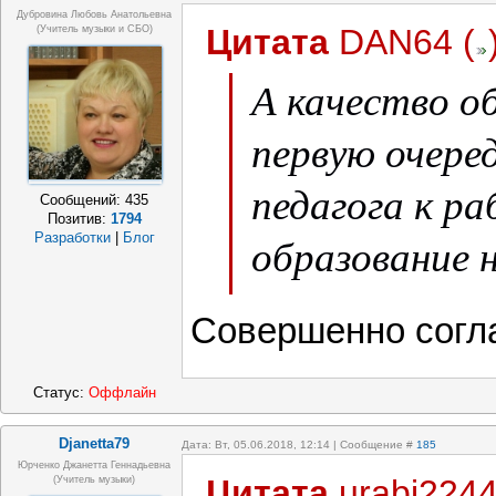
Дубровина Любовь Анатольевна
Цитата
DAN64
(
(учитель музыки и СБО)
А качество о
первую очере
педагога к ра
Сообщений:
435
Позитив:
1794
образование н
Разработки
|
Блог
редкость, учи
Совершенно согл
техникумов 
Статус:
Оффлайн
качественнее
Djanetta79
институтов.
Дата: Вт, 05.06.2018, 12:14 | Сообщение #
185
Юрченко Джанетта Геннадьевна
Цитата
urabi224
(Учитель музыки)