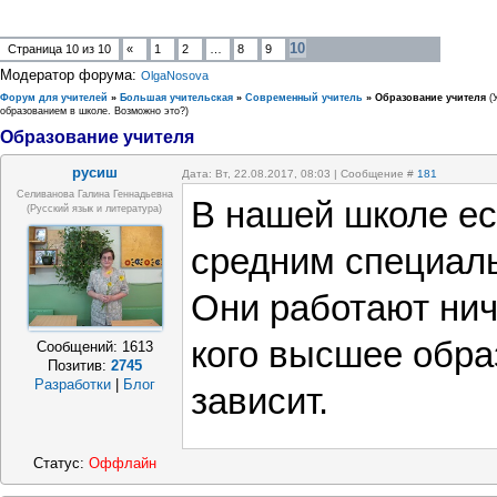
10
Страница
10
из
10
«
1
2
…
8
9
Модератор форума:
OlgaNosova
Форум для учителей
»
Большая учительская
»
Современный учитель
»
Образование учителя
(
образованием в школе. Возможно это?)
Образование учителя
русиш
Дата: Вт, 22.08.2017, 08:03 | Сообщение #
181
Селиванова Галина Геннадьевна
В нашей школе ес
(русский язык и литература)
средним специал
Они работают ничу
кого высшее обра
Сообщений:
1613
Позитив:
2745
Разработки
|
Блог
зависит.
Статус:
Оффлайн