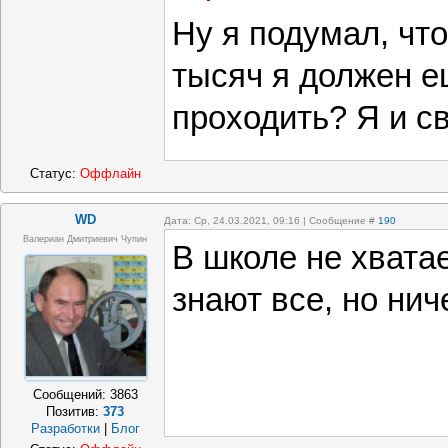
переподготов
Ну я подумал, что
кадров сущес
тысяч я должен е
проходить? Я и с
Статус:
Оффлайн
WD
Дата: Ср, 24.03.2021, 09:16 | Сообщение #
190
Валериан Дмитриевич Чупин
В школе не хвата
знают все, но нич
Сообщений:
3863
Позитив:
373
Разработки
|
Блог