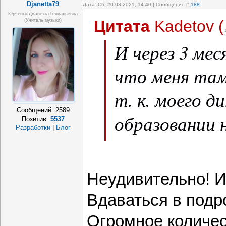
Djanetta79
Дата: Сб, 20.03.2021, 14:40 | Сообщение #
188
Юрченко Джанетта Геннадьевна
Цитата
Kadetov
(
(Учитель музыки)
И через 3 мес
что меня там
т. к. моего д
Сообщений:
2589
образовании 
Позитив:
5537
Разработки
|
Блог
нужно именно
Неудивительно! И
Вдаваться в подр
Огромное количе