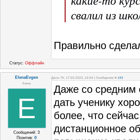
какие-то кур
свалил из шк
Правильно сдела
Статус:
Оффлайн
ElenaEvgen
Дата: Пт, 17.03.2023, 14:04 | Сообщение #
193
Елена
Даже со средним
E
дать ученику хор
более, что сейчас
дистанционное об
Сообщений:
3
Позитив:
0