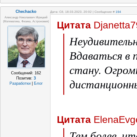
Chechacko
Дата: Сб, 18.03.2023, 20:02 | Сообщение #
194
Александр Николаевич Игрицкий
Цитата
Djanetta7
(Математика, Физика, Астрономия)
Неудивительно
Вдаваться в 
стану. Огром
Сообщений:
162
Позитив:
3
дистанционны
Разработки
|
Блог
переподготов
кадров сущес
Цитата
ElenaEvg
Тем более, чт