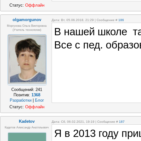
Статус:
Оффлайн
olgamorgunov
Дата: Вт, 05.06.2018, 21:29 | Сообщение #
186
Моргунова Ольга Викторовна
В нашей школе та
(Учитель технологии)
Все с пед. образ
Сообщений:
241
Позитив:
1368
Разработки
|
Блог
Статус:
Оффлайн
Kadetov
Дата: Сб, 06.02.2021, 19:19 | Сообщение #
187
Кадетов Александр Анатлльевич
Я в 2013 году при