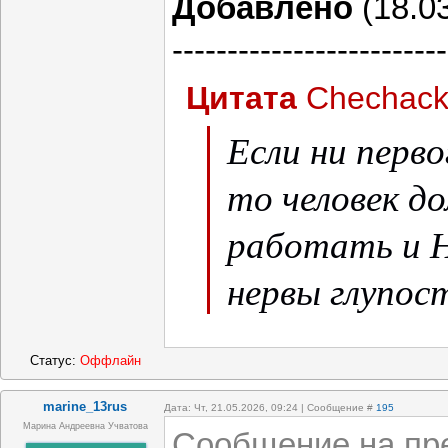
Добавлено
(18.03
-------------------------
Цитата
Chechac
Если ни перво
то человек д
работать и 
нервы глупос
Статус:
Оффлайн
marine_13rus
Дата: Чт, 21.05.2026, 09:24 | Сообщение #
195
Марина Андреевна Учватова
Сообщение на пре