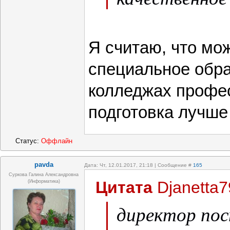
Я считаю, что мож
специальное обра
колледжах профе
подготовка лучше
Статус:
Оффлайн
pavda
Дата: Чт, 12.01.2017, 21:18 | Сообщение #
165
Суркова Галина Александровна
Цитата
Djanetta7
(информатика)
директор по