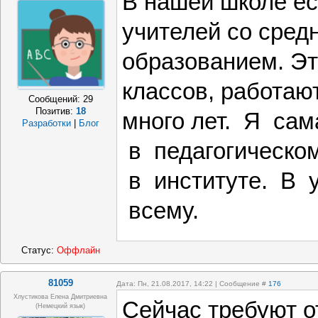
В нашей школе ес
учителей со сре
образованием. Эт
классов, работаю
Сообщений:
29
Позитив:
18
много лет. Я са
Разработки
|
Блог
в педагогическо
в институте. В 
всему.
Статус:
Оффлайн
81059
Дата: Пн, 21.08.2017, 14:22 | Сообщение #
176
Хлустикова Елена Дмитриевна
Сейчас требуют о
(немецкий язык)