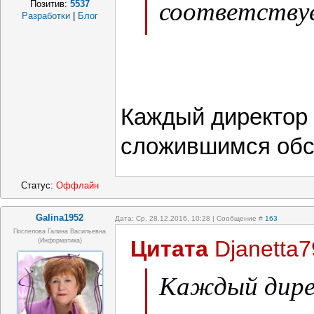
соответству
Позитив:
5537
Разработки
|
Блог
указано в ЕКС
Каждый директор 
сложившимся обс
Статус:
Оффлайн
Galina1952
Дата: Ср, 28.12.2016, 10:28 | Сообщение #
163
Поспелова Галина Васильевна
Цитата
Djanetta7
(информатика)
Каждый дире