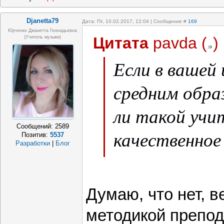
Djanetta79
Дата: Пт, 10.02.2017, 12:04 | Сообщение #
169
Юрченко Джанетта Геннадьевна
Цитата
pavda
(
)
(Учитель музыки)
Если в вашей 
средним обр
ли такой учи
Сообщений:
2589
качественное
Позитив:
5537
Разработки
|
Блог
мнение?
Думаю, что нет, в
методикой препод