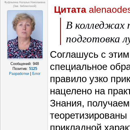
Фуфлыгина Наталья Николаевна
Цитата
alenaode
(зав. библиотекой)
В колледжах 
подготовка л
Соглашусь с этим
специальное обра
Сообщений:
948
Позитив:
5125
Разработки
|
Блог
правило узко при
нацелено на прак
Знания, получаем
теоретизированы
прикладной харак