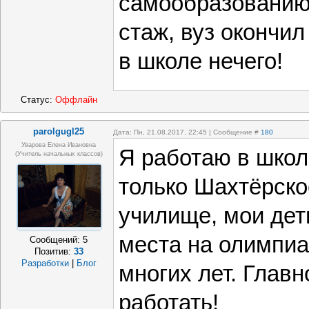
самообразованию 
стаж, вуз окончи
в школе нечего!
Статус:
Оффлайн
parolgugl25
Дата: Пн, 21.08.2017, 22:45 | Сообщение #
180
Уварова Елена Ивановна
Я работаю в школе
(учитель начальных классов)
только Шахтёрско
училище, мои дет
места на олимпиа
Сообщений:
5
Позитив:
33
Разработки
|
Блог
многих лет. Главн
работать!