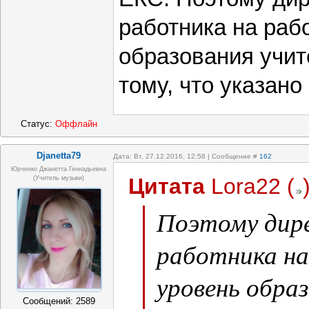
работника на рабо
образования учит
тому, что указано
Статус:
Оффлайн
Djanetta79
Дата: Вт, 27.12.2016, 12:58 | Сообщение #
162
Юрченко Джанетта Геннадьевна
Цитата
Lora22
(
(Учитель музыки)
Поэтому дир
работника на
уровень обра
Сообщений:
2589