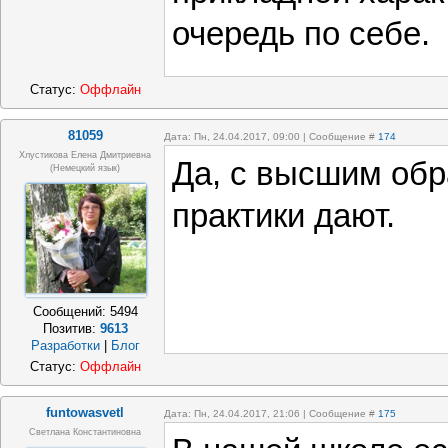
очередь по себе.
Статус:
Оффлайн
81059
Дата: Пн, 24.04.2017, 09:00 | Сообщение #
174
Хлустикова Елена Дмитриевна
Да, с высшим об
(немецкий язык)
практики дают.
Сообщений:
5494
Позитив:
9613
Разработки
|
Блог
Статус:
Оффлайн
funtowasvetl
Дата: Пн, 24.04.2017, 21:06 | Сообщение #
175
Светлана Константиновна