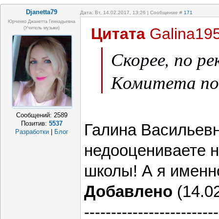
Djanetta79
Дата: Вт, 14.02.2017, 13:26 | Сообщение #
171
Юрченко Джанетта Геннадьевна
Цитата
Galina19
(Учитель музыки)
Скорее, по р
Комитета по 
Сообщений:
2589
Позитив:
5537
Галина Васильев
Разработки
|
Блог
недооцениваете н
школы! А я именно
Добавлено
(14.02
-------------------------