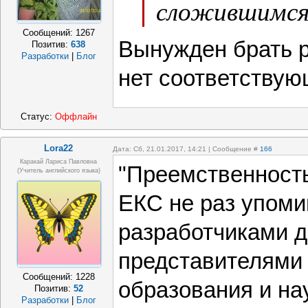
сложившимся
Сообщений:
1267
Вынужден брать р
Позитив:
638
Разработки
|
Блог
нет соответствую
Статус:
Оффлайн
Lora22
Дата: Сб, 21.01.2017, 14:21 | Сообщение #
166
Каракай Лариса Павловна
"Преемственност
(учитель английского языка)
ЕКС не раз упоми
разработчиками д
представителями
Сообщений:
1228
образования и на
Позитив:
52
Разработки
|
Блог