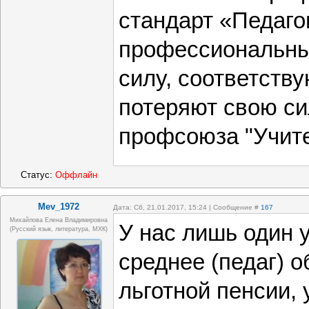
стандарт «Педагог
профессиональный
силу, соответст
потеряют свою си
профсоюза "Учите
Статус:
Оффлайн
Mev_1972
Дата: Сб, 21.01.2017, 15:24 | Сообщение #
167
Михайлова Елена Владимировна
У нас лишь один 
(Русский язык, литература, МХК)
среднее (педаг) о
льготной пенсии,