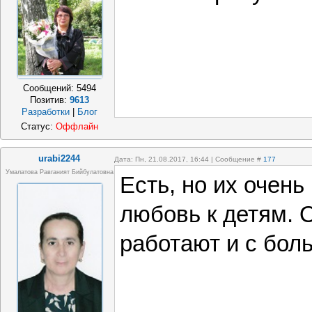
Сообщений:
5494
Позитив:
9613
Разработки
|
Блог
Статус:
Оффлайн
urabi2244
Дата: Пн, 21.08.2017, 16:44 | Сообщение #
177
Умалатова Равганият Бийбулатовна
Есть, но их очень
любовь к детям. 
работают и с бол