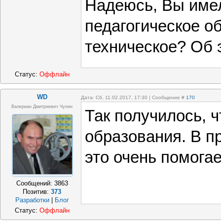
Надеюсь, Вы имел
педагогическое об
техническое? Об э
Статус:
Оффлайн
WD
Дата: Сб, 11.02.2017, 17:30 | Сообщение #
170
Валериан Дмитриевич Чупин
Так получилось, 
образования. В п
это очень помогае
Сообщений:
3863
Позитив:
373
Разработки
|
Блог
Статус:
Оффлайн