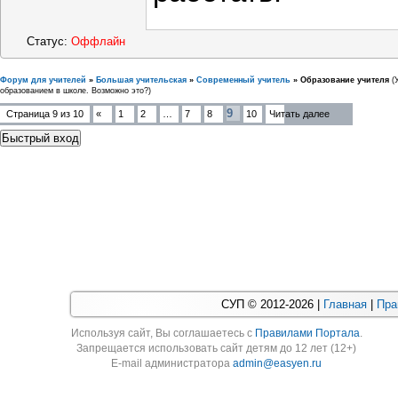
Статус:
Оффлайн
Форум для учителей
»
Большая учительская
»
Современный учитель
»
Образование учителя
(
образованием в школе. Возможно это?)
9
Страница
9
из
10
«
1
2
…
7
8
10
Читать далее
СУП © 2012-2026 |
Главная
|
Пра
Используя cайт, Вы соглашаетесь с
Правилами Портала
.
Запрещается использовать сайт детям до 12 лет (12+)
E-mail администратора
admin@easyen.ru