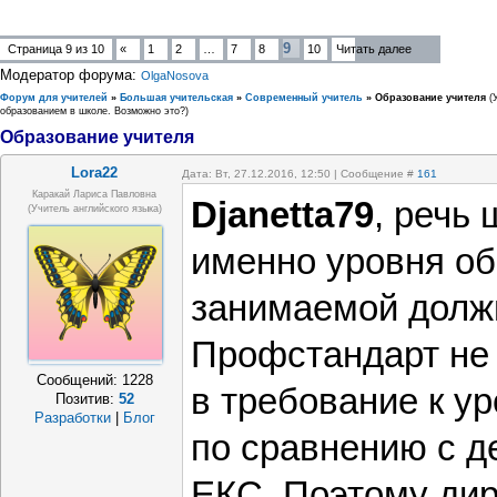
9
Страница
9
из
10
«
1
2
…
7
8
10
Читать далее
Модератор форума:
OlgaNosova
Форум для учителей
»
Большая учительская
»
Современный учитель
»
Образование учителя
(
образованием в школе. Возможно это?)
Образование учителя
Lora22
Дата: Вт, 27.12.2016, 12:50 | Сообщение #
161
Каракай Лариса Павловна
Djanetta79
, речь
(учитель английского языка)
именно уровня о
занимаемой должн
Профстандарт не 
Сообщений:
1228
в требование к у
Позитив:
52
Разработки
|
Блог
по сравнению с д
ЕКС. Поэтому дир