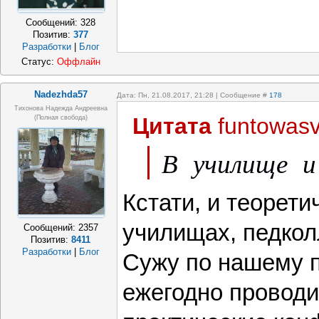
Сообщений:
328
Позитив:
377
Разработки
|
Блог
Статус:
Оффлайн
Nadezhda57
Дата: Пн, 21.08.2017, 21:28 | Сообщение #
178
Тихонова Надежда Андреевна
Цитата
funtowasv
(полная свобода)
В училище и
Кстати, и теорети
училищах, педкол
Сообщений:
2357
Позитив:
8411
Разработки
|
Блог
Сужу по нашему п
ежегодно проводи