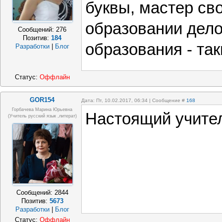
буквы, мастер сво
образовании дело
Сообщений:
276
Позитив:
184
образования - так
Разработки
|
Блог
Статус:
Оффлайн
GOR154
Дата: Пт, 10.02.2017, 06:34 | Сообщение #
168
Горбачева Марина Юрьевна
Настоящий учител
(учитель русский язык ,литерат)
Сообщений:
2844
Позитив:
5673
Разработки
|
Блог
Статус:
Оффлайн