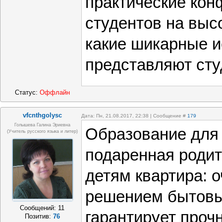
практические кон
студентов на выс
какие шикарные 
представляют сту
Статус:
Оффлайн
vfcnthgolysc
Дата: Пн, 21.08.2017, 22:38 | Сообщение #
179
Голышева Галина Эриевна
Образование для п
(учитель русского языка и литер)
подаренная родит
детям квартира: о
решением бытовы
Сообщений:
11
гарантирует прочн
Позитив:
76