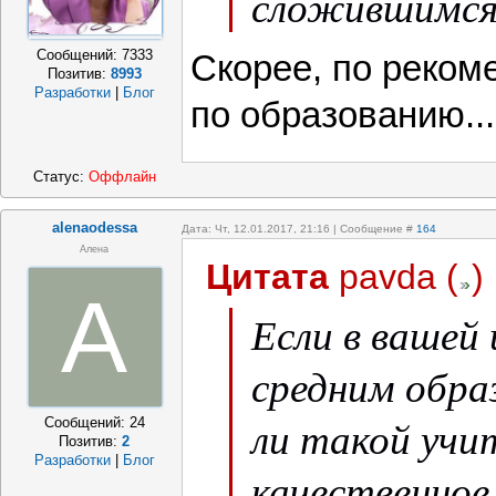
сложившимся
Сообщений:
7333
Скорее, по реком
Позитив:
8993
Разработки
|
Блог
по образованию...
Статус:
Оффлайн
alenaodessa
Дата: Чт, 12.01.2017, 21:16 | Сообщение #
164
Алена
Цитата
pavda
(
)
A
Если в вашей 
средним обр
ли такой учи
Сообщений:
24
Позитив:
2
Разработки
|
Блог
качественное