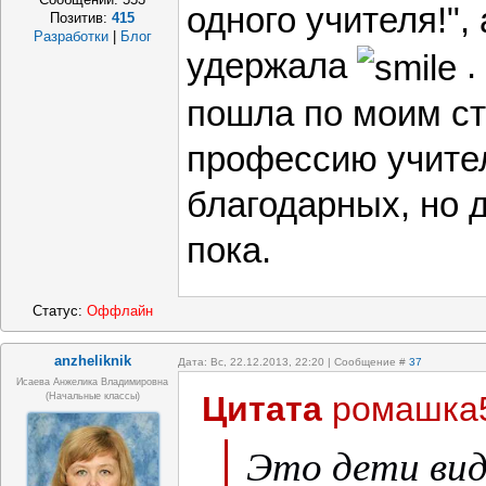
одного учителя!",
Позитив:
415
Разработки
|
Блог
удержала
.
пошла по моим ст
профессию учите
благодарных, но д
пока.
Статус:
Оффлайн
anzheliknik
Дата: Вс, 22.12.2013, 22:20 | Сообщение #
37
Исаева Анжелика Владимировна
Цитата
ромашка
(начальные классы)
Это дети вид