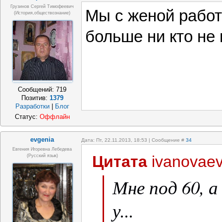
Грузинов Сергей Тимофеевич
Мы с женой работ
(история,обществознание)
больше ни кто не 
Сообщений:
719
Позитив:
1379
Разработки
|
Блог
Статус:
Оффлайн
evgenia
Дата: Пт, 22.11.2013, 18:53 | Сообщение #
34
Евгения Игоревна Лебедева
Цитата
ivanovae
(Русский язык)
Мне под 60, а 
у...