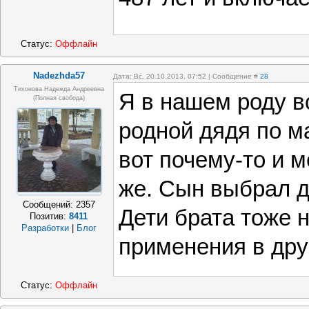
Статус:
Оффлайн
Nadezhda57
Дата: Вс, 20.10.2013, 07:52 | Сообщение #
28
Тихонова Надежда Андреевна
Я в нашем роду в
(полная свобода)
родной дядя по м
вот почему-то и м
же. Сын выбрал 
Сообщений:
2357
Дети брата тоже 
Позитив:
8411
Разработки
|
Блог
применения в дру
Статус:
Оффлайн