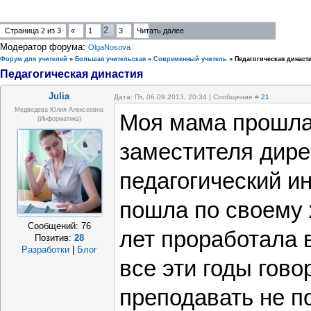
2
Страница
2
из
3
«
1
3
Читать далее
Модератор форума:
OlgaNosova
Форум для учителей
»
Большая учительская
»
Современный учитель
»
Педагогическая династ
Педагогическая династия
Julia
Дата: Пт, 06.09.2013, 20:34 | Сообщение #
21
Медведева Юлия Алексеевна
Моя мама прошла 
(Информатика)
заместителя дирек
педагогический ин
пошла по своему 
Сообщений:
76
лет проработала 
Позитив:
28
Разработки
|
Блог
все эти годы гово
преподавать не п