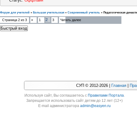
Статус:
Оффлайн
Форум для учителей
»
Большая учительская
»
Современный учитель
»
Педагогическая династ
2
Страница
2
из
3
«
1
3
Читать далее
СУП © 2012-2026 |
Главная
|
Пра
Используя cайт, Вы соглашаетесь с
Правилами Портала
.
Запрещается использовать сайт детям до 12 лет (12+)
E-mail администратора
admin@easyen.ru