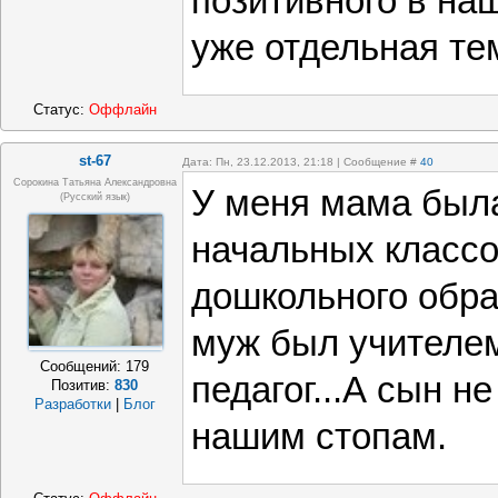
позитивного в наш
уже отдельная те
Статус:
Оффлайн
st-67
Дата: Пн, 23.12.2013, 21:18 | Сообщение #
40
Сорокина Татьяна Александровна
У меня мама был
(русский язык)
начальных классов
дошкольного обра
муж был учителем
Сообщений:
179
педагог...А сын н
Позитив:
830
Разработки
|
Блог
нашим стопам.