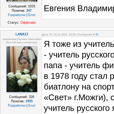
Евгения Владимир
Сообщений:
1033
Позитив:
347
Разработки
|
Блог
Статус:
Оффлайн
LANA13
Дата: Пт, 22.11.2013, 19:30 | Сообщение #
35
Хорошилова Светлана Алексеевна
Я тоже из учител
(русский язык и литература)
- учитель русског
папа - учитель ф
в 1978 году стал 
биатлону на спор
«Свет» г.Можги), 
Сообщений:
326
Позитив:
1955
учитель русского 
Разработки
|
Блог