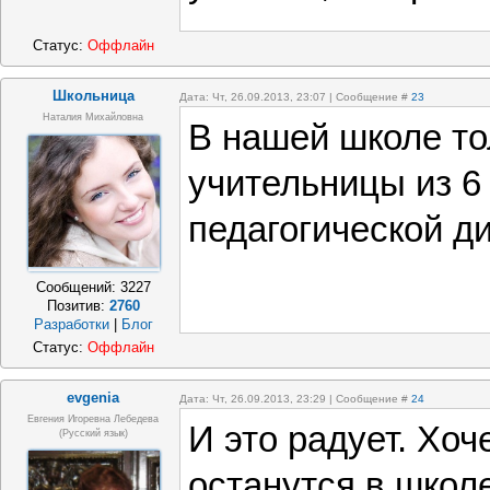
Статус:
Оффлайн
Школьница
Дата: Чт, 26.09.2013, 23:07 | Сообщение #
23
Наталия Михайловна
В нашей школе то
учительницы из 6
педагогической д
Сообщений:
3227
Позитив:
2760
Разработки
|
Блог
Статус:
Оффлайн
evgenia
Дата: Чт, 26.09.2013, 23:29 | Сообщение #
24
Евгения Игоревна Лебедева
И это радует. Хоч
(Русский язык)
останутся в школе