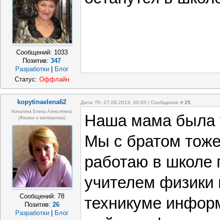
Сообщений:
1033
Позитив:
347
Разработки
|
Блог
Статус:
Оффлайн
kopytinaelena62
Дата: Пт, 27.09.2013, 00:05 | Сообщение #
25
Копытина Елена Алексеевна
Наша мама была 
(физика и математика)
Мы с братом тоже
работаю в школе 
учителем физики 
Сообщений:
78
техникуме информ
Позитив:
26
Разработки
|
Блог