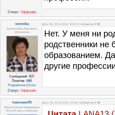
Статус:
Оффлайн
veronika
Дата: Вс, 22.12.2013, 22:42 | Сообщение #
38
Бурякова Вера Николаевна
Нет. У меня ни ро
(математика)
родственники не 
образованием. Да
другие профессии
Сообщений:
837
Позитив:
680
Разработки
|
Блог
Статус:
Оффлайн
ivanovaev55
Дата: Пн, 23.12.2013, 21:09 | Сообщение #
39
Иванова Евгения Владимировна
Цитата
LANA13
(
(русский язык и литература)