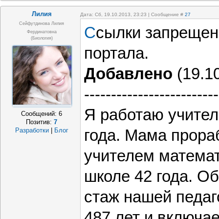
Лилия
Дата: Сб, 19.10.2013, 23:23 | Сообщение #
27
Сейфутдинова Лилия
С
сылки запреще
Фердинатовна
(биология)
портала.
Добавлено
(19.10
-------------------------
Я работаю учител
Сообщений:
6
Позитив:
7
Разработки
|
Блог
года. Мама прора
учителем математ
школе 42 года. О
стаж нашей педаг
487 лет и включае