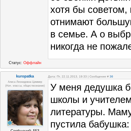
хотя бы советом, 
отнимают большу
в семье. А о выб
никогда не пожал
Статус:
Оффлайн
kuropatka
Дата: Пт, 22.11.2013, 19:33 | Сообщение #
36
Алиса Леонидовна Циммер
У меня дедушка 
(Нач. классы, обществознание)
школы и учителем
литературы. Маму
пустила бабушка: 
Сообщений:
553