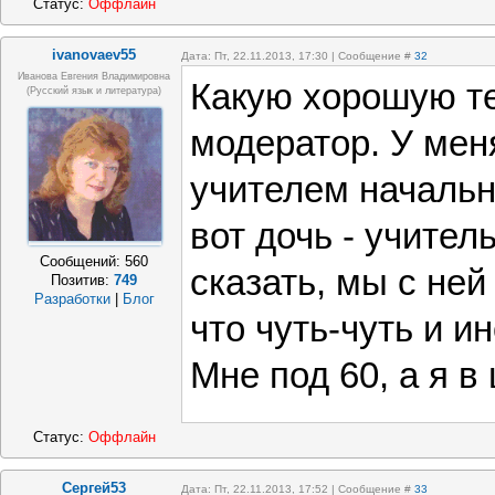
Статус:
Оффлайн
ivanovaev55
Дата: Пт, 22.11.2013, 17:30 | Сообщение #
32
Иванова Евгения Владимировна
Какую хорошую т
(русский язык и литература)
модератор. У мен
учителем начальн
вот дочь - учител
Сообщений:
560
сказать, мы с ней
Позитив:
749
Разработки
|
Блог
что чуть-чуть и и
Мне под 60, а я в 
Статус:
Оффлайн
Сергей53
Дата: Пт, 22.11.2013, 17:52 | Сообщение #
33