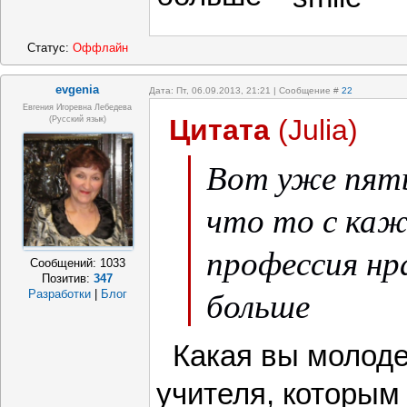
Статус:
Оффлайн
evgenia
Дата: Пт, 06.09.2013, 21:21 | Сообщение #
22
Евгения Игоревна Лебедева
Цитата
(
Julia
)
(Русский язык)
Вот уже пят
что то с ка
профессия нр
Сообщений:
1033
Позитив:
347
больше
Разработки
|
Блог
Какая вы молоде
учителя, которым