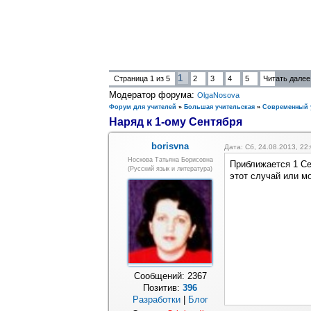
1
Страница
1
из
5
2
3
4
5
Читать далее
Модератор форума:
OlgaNosova
Форум для учителей
»
Большая учительская
»
Современный 
Наряд к 1-ому Сентября
borisvna
Дата: Сб, 24.08.2013, 2
Носкова Татьяна Борисовна
Приближается 1 Се
(русский язык и литература)
этот случай или м
Сообщений:
2367
Позитив:
396
Разработки
|
Блог