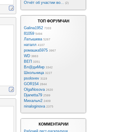
Отчёт об участии во...
(2)
ТОП ФОРУМЧАН
Galina1952
7333
81059
5494
Латышева
5267
наталл
4107
ромашка5975
3967
WD
3863
ВЕП
3351
Вл@диМир
3342
Школьница
3227
psolovev
3119
GOR154
2844
OlgaNosova
2620
Djanetta79
2589
Михалыч2
2409
ninaloginova
2375
КОММЕНТАРИИ
Рабочий лист-раскладушк...