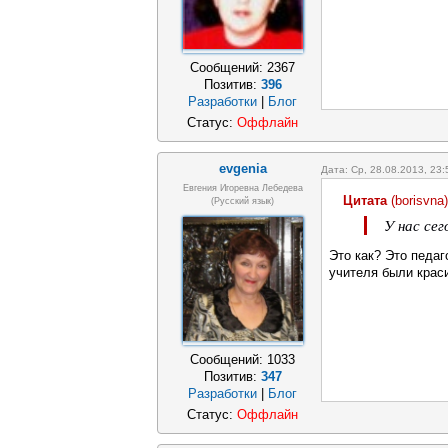
Сообщений:
2367
Позитив:
396
Разработки
|
Блог
Статус:
Оффлайн
evgenia
Дата: Ср, 28.08.2013, 23
Евгения Игоревна Лебедева
Цитата
(
borisvna
)
(Русский язык)
У нас се
Это как? Это педаг
учителя были крас
Сообщений:
1033
Позитив:
347
Разработки
|
Блог
Статус:
Оффлайн