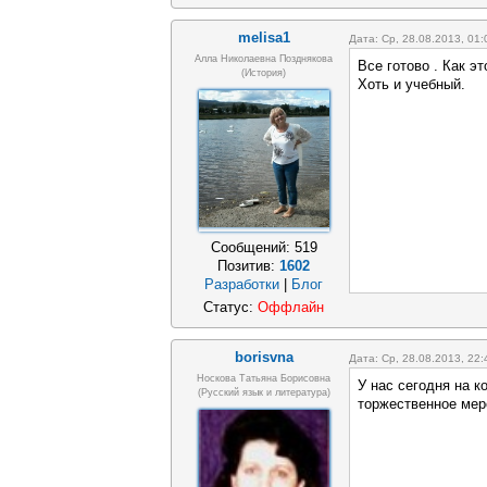
melisa1
Дата: Ср, 28.08.2013, 01
Алла Николаевна Позднякова
Все готово . Как э
(история)
Хоть и учебный.
Сообщений:
519
Позитив:
1602
Разработки
|
Блог
Статус:
Оффлайн
borisvna
Дата: Ср, 28.08.2013, 22
Носкова Татьяна Борисовна
У нас сегодня на 
(русский язык и литература)
торжественное мер