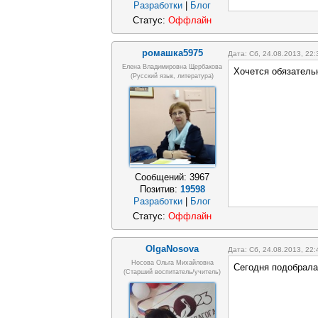
Разработки
|
Блог
Статус:
Оффлайн
ромашка5975
Дата: Сб, 24.08.2013, 22
Елена Владимировна Щербакова
Хочется обязательн
(русский язык, литература)
Сообщений:
3967
Позитив:
19598
Разработки
|
Блог
Статус:
Оффлайн
OlgaNosova
Дата: Сб, 24.08.2013, 22
Носова Ольга Михайловна
Сегодня подобрала
(старший воспитатель/учитель)