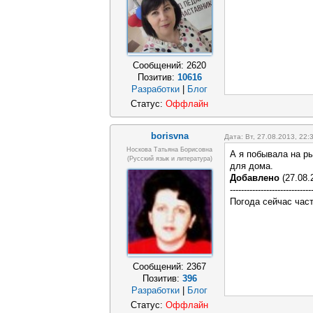
Сообщений:
2620
Позитив:
10616
Разработки
|
Блог
Статус:
Оффлайн
borisvna
Дата: Вт, 27.08.2013, 22
Носкова Татьяна Борисовна
А я побывала на ры
(русский язык и литература)
для дома.
Добавлено
(27.08.
-----------------------------
Погода сейчас част
Сообщений:
2367
Позитив:
396
Разработки
|
Блог
Статус:
Оффлайн