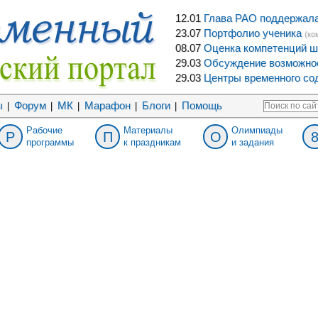
12.01
Глава РАО поддержала 
23.07
Портфолио ученика
(ко
08.07
Оценка компетенций ш
29.03
Обсуждение возможнос
29.03
Центры временного сод
ы
Форум
МК
Марафон
Блоги
Помощь
|
|
|
|
|
Рабочие
Материалы
Олимпиады
Р
П
О
программы
к праздникам
и задания