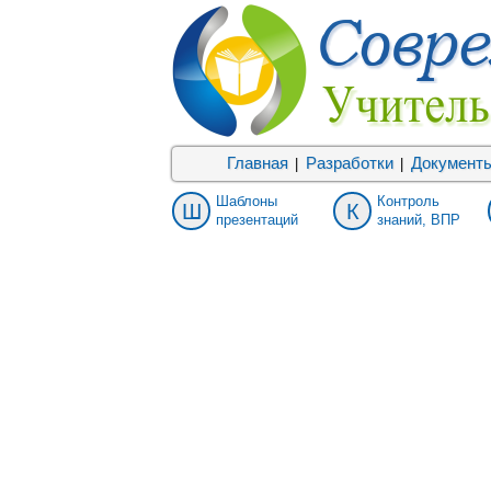
Главная
Разработки
Документ
|
|
Шаблоны
Контроль
Ш
К
презентаций
знаний, ВПР