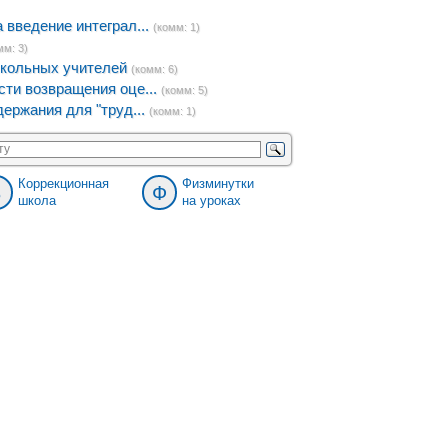
введение интеграл...
(комм: 1)
мм: 3)
кольных учителей
(комм: 6)
ти возвращения оце...
(комм: 5)
ержания для "труд...
(комм: 1)
Коррекционная
Физминутки
8
Ф
школа
на уроках