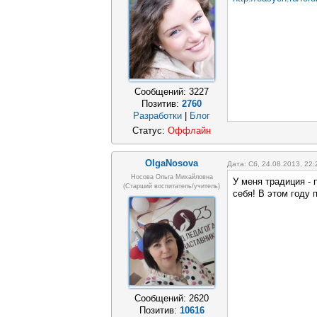
Сообщений:
3227
Позитив:
2760
Разработки
|
Блог
Статус:
Оффлайн
OlgaNosova
Дата: Сб, 24.08.2013, 22
Носова Ольга Михайловна
У меня традиция - 
(старший воспитатель/учитель)
себя! В этом году 
Сообщений:
2620
Позитив:
10616