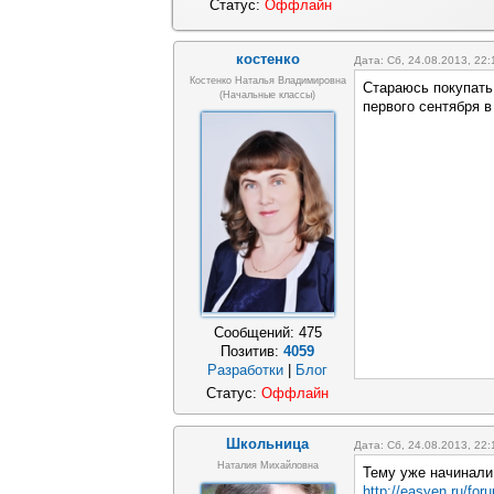
Статус:
Оффлайн
костенко
Дата: Сб, 24.08.2013, 22
Костенко Наталья Владимировна
Стараюсь покупать 
(начальные классы)
первого сентября в
Сообщений:
475
Позитив:
4059
Разработки
|
Блог
Статус:
Оффлайн
Школьница
Дата: Сб, 24.08.2013, 22
Наталия Михайловна
Тему уже начинали
http://easyen.ru/for