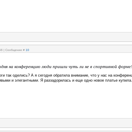
:56 | Сообщение #
10
годня на конференцию люди пришли чуть ли не в спортивной форме
оги так оделись? А я сегодня обратила внимание, что у нас на конферен
ивыми и элегантными. Я раззадорилась и еще одно новое платье купила