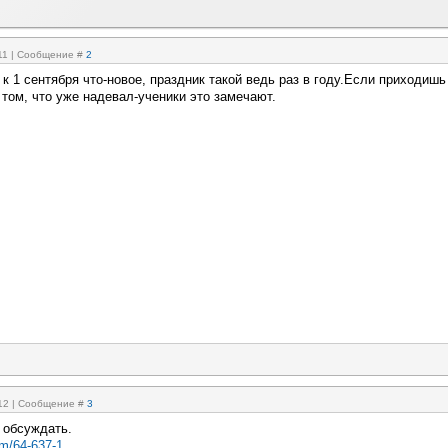
:11 | Сообщение #
2
к 1 сентября что-новое, праздник такой ведь раз в году.Если приходишь
 том, что уже надевал-ученики это замечают.
:12 | Сообщение #
3
 обсуждать.
um/64-637-1