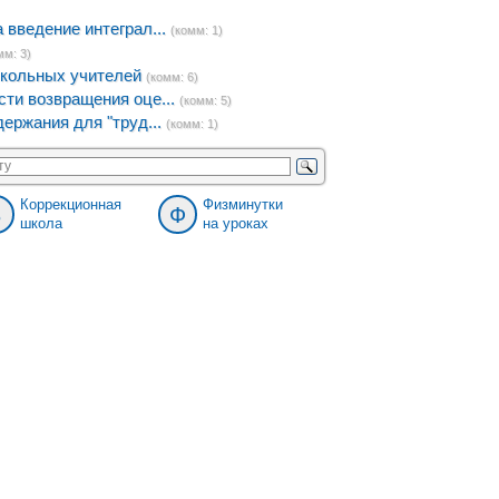
введение интеграл...
(комм: 1)
мм: 3)
кольных учителей
(комм: 6)
ти возвращения оце...
(комм: 5)
ержания для "труд...
(комм: 1)
Коррекционная
Физминутки
8
Ф
школа
на уроках