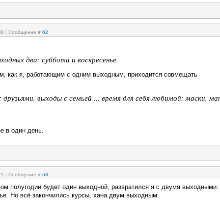
:38 | Сообщение #
62
ходных два: суббота и воскресенье.
м, как я, работающим с одним выходным, приходится совмещать
 друзьями, выходы с семьей ... время для себя любимой: маски, м
е в один день.
:21 | Сообщение #
63
2-ом полугодии будет один выходной, развратился я с двумя выходными:
нье. Но всё закончились курсы, хана двум выходным.