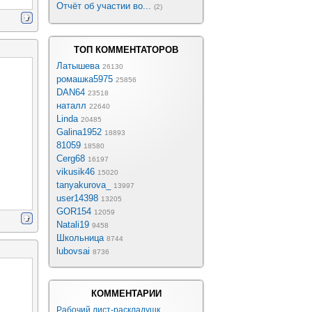
Отчёт об участии во...
(2)
ТОП КОММЕНТАТОРОВ
Латышева
26130
ромашка5975
25856
DAN64
23518
наталл
22640
Linda
20485
Galina1952
18893
81059
18580
Cerg68
16197
vikusik46
15020
tanyakurova_
13997
user14398
13205
GOR154
12059
Natali19
9458
Школьница
8744
lubovsai
8736
КОММЕНТАРИИ
Рабочий лист-раскладушк...