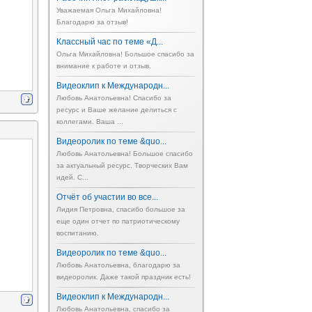
Уважаемая Ольга Михайловна!
Благодарю за отзыв!
Классный час по теме «Д...
Ольга Михайловна! Большое спасибо за
внимание к работе и отзыв.
Видеоклип к Международн...
Любовь Анатольевна! Спасибо за
ресурс и Ваше желание делиться с
коллегами. Ваша ...
Видеоролик по теме &quo...
Любовь Анатольевна! Большое спасибо
за актуальный ресурс. Творческих Вам
идей. С...
Отчёт об участии во все...
Лидия Петровна, спасибо большое за
еще один отчет по патриотическому
воспитанию.
Видеоролик по теме &quo...
Любовь Анатольевна, благодарю за
видеоролик. Даже такой праздник есть!
Видеоклип к Международн...
Любовь Анатольевна, спасибо за