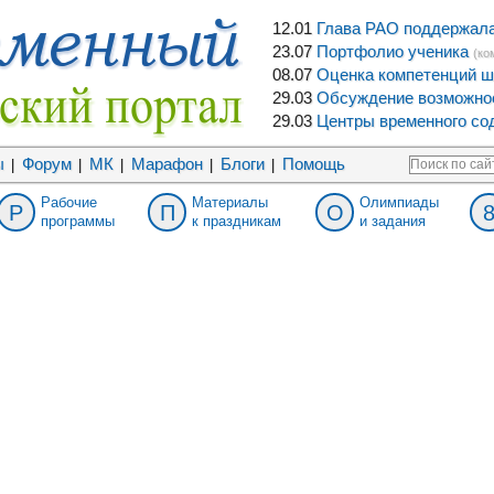
12.01
Глава РАО поддержала 
23.07
Портфолио ученика
(ко
08.07
Оценка компетенций ш
29.03
Обсуждение возможнос
29.03
Центры временного сод
ы
Форум
МК
Марафон
Блоги
Помощь
|
|
|
|
|
Рабочие
Материалы
Олимпиады
Р
П
О
программы
к праздникам
и задания