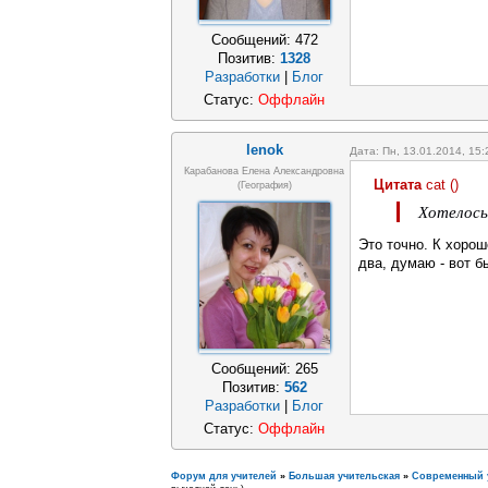
Сообщений:
472
Позитив:
1328
Разработки
|
Блог
Статус:
Оффлайн
lenok
Дата: Пн, 13.01.2014, 15
Карабанова Елена Александровна
Цитата
cat
(
)
(география)
Хотелось
Это точно. К хоро
два, думаю - вот б
Сообщений:
265
Позитив:
562
Разработки
|
Блог
Статус:
Оффлайн
Форум для учителей
»
Большая учительская
»
Современный 