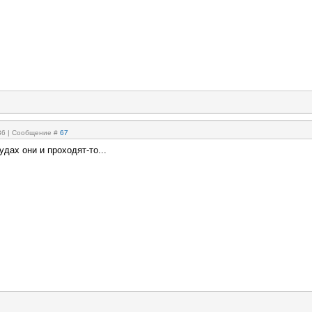
:36 | Сообщение #
67
дах они и проходят-то...