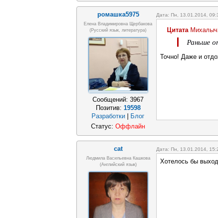
ромашка5975
Дата: Пн, 13.01.2014, 09
Елена Владимировна Щербакова
Цитата
Михалыч
(русский язык, литература)
Раньше о
Точно! Даже и отдо
Сообщений:
3967
Позитив:
19598
Разработки
|
Блог
Статус:
Оффлайн
cat
Дата: Пн, 13.01.2014, 15
Людмила Васильевна Кашкова
Хотелось бы выход
(Английский язык)