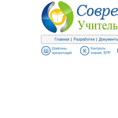
Главная
Разработки
Документ
|
|
Шаблоны
Контроль
Ш
К
презентаций
знаний, ВПР