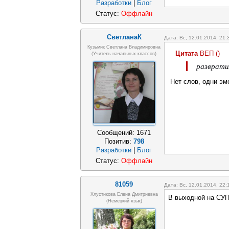
Разработки
|
Блог
Статус:
Оффлайн
СветланаК
Дата: Вс, 12.01.2014, 21
Кузьмик Светлана Владимировна
Цитата
ВЕП
(
)
(учитель начальных классов)
разврати
Нет слов, одни э
Сообщений:
1671
Позитив:
798
Разработки
|
Блог
Статус:
Оффлайн
81059
Дата: Вс, 12.01.2014, 22
Хлустикова Елена Дмитриевна
В выходной на СУП
(немецкий язык)