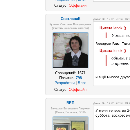
Статус:
Оффлайн
СветланаК
Дата: Вс, 12.01.2014, 16
Кузьмик Светлана Владимировна
Цитата
lenok
(
)
(учитель начальных классов)
У меня вы
Завидую Вам. Таки
Цитата
lenok
(
)
общение с
и прочее.
Сообщений:
1671
и ещё многое друго
Позитив:
798
Разработки
|
Блог
Статус:
Оффлайн
ВЕП
Дата: Вс, 12.01.2014, 19
Вячеслав Евгеньевич Патрухин
У меня теперь во 
(Химия, Биология, ОБЖ)
суббота, воскресе