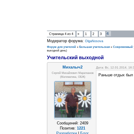
4
Страница
4
из
4
«
1
2
3
Модератор форума:
OlgaNosova
Форум для учителей
»
Большая учительская
»
Современный 
выходной день)
Учительский выходной
Михалыч2
Дата: Вс, 12.01.2014, 16
Сергей Михайлович Маратканов
Раньше отдых был 
(математика, ОБЖ)
Сообщений:
2409
Позитив:
1221
Разработки
|
Блог