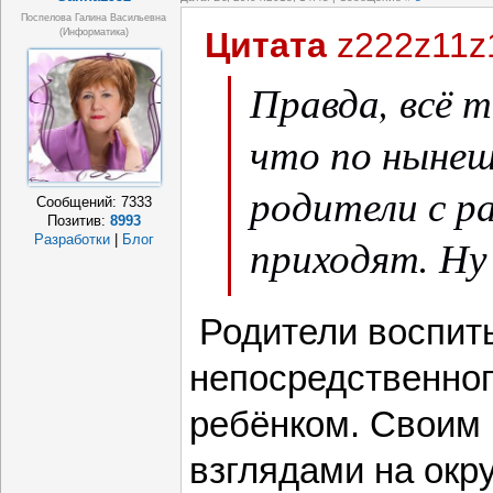
Поспелова Галина Васильевна
Цитата
z222z11z
(информатика)
Правда, всё 
что по ныне
родители с р
Сообщений:
7333
Позитив:
8993
приходят. Ну
Разработки
|
Блог
и проч.
Родители воспиты
непосредственног
ребёнком. Своим
взглядами на ок