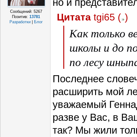
но и представите
Сообщений:
5267
Цитата
tgi65
(
)
Позитив:
13781
Разработки
|
Блог
Как только ве
школы и до по
по лесу шнып
Последнее словеч
расширить мой ле
уважаемый Генна
разве у Вас, в В
так? Мы жили толь