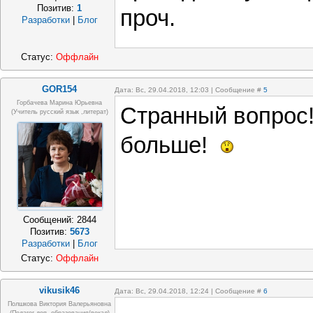
Позитив:
1
проч.
Разработки
|
Блог
Статус:
Оффлайн
GOR154
Дата: Вс, 29.04.2018, 12:03 | Сообщение #
5
Горбачева Марина Юрьевна
Странный вопрос
(учитель русский язык ,литерат)
больше!
Сообщений:
2844
Позитив:
5673
Разработки
|
Блог
Статус:
Оффлайн
vikusik46
Дата: Вс, 29.04.2018, 12:24 | Сообщение #
6
Полшкова Виктория Валерьяновна