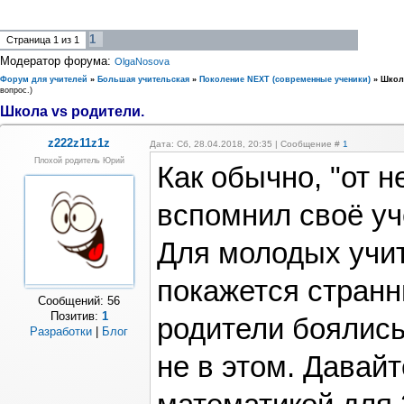
1
Страница
1
из
1
Модератор форума:
OlgaNosova
Форум для учителей
»
Большая учительская
»
Поколение NEXT (современные ученики)
»
Школ
вопрос.)
Школа vs родители.
z222z11z1z
Дата: Сб, 28.04.2018, 20:35 | Сообщение #
1
Плохой родитель Юрий
Как обычно, "от не
вспомнил своё уч
Для молодых учит
покажется странн
Сообщений:
56
Позитив:
1
родители боялись
Разработки
|
Блог
не в этом. Давай