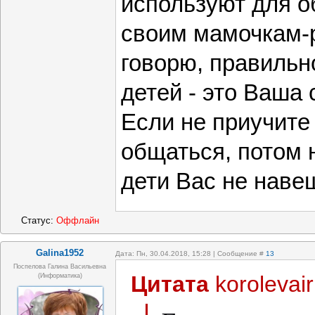
используют для о
своим мамочкам-
говорю, правильн
детей - это Ваша 
Если не приучите
общаться, потом 
дети Вас не навещ
Статус:
Оффлайн
Galina1952
Дата: Пн, 30.04.2018, 15:28 | Сообщение #
13
Поспелова Галина Васильевна
Цитата
korolevai
(информатика)