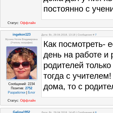
постоянно с учен
Статус:
Оффлайн
ingekon123
Дата: Вс, 29.04.2018, 13:18 | Сообщение #
7
Мухина Нелли Владимировна
Как посмотреть- 
(Учитель географии)
день на работе и 
родителей только
тогда с учителем!
Сообщений:
2234
дома, то с родите
Позитив:
2752
Разработки
|
Блог
Статус:
Оффлайн
Galina1952
Дата: Вс, 29.04.2018, 14:45 | Сообщение #
8