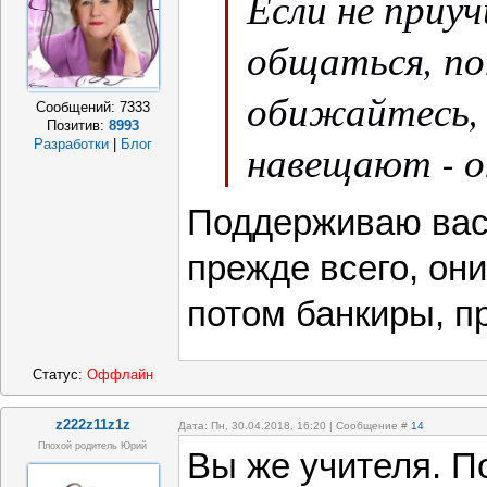
Если не приу
общаться, по
обижайтесь, 
Сообщений:
7333
Позитив:
8993
навещают - о
Разработки
|
Блог
Поддерживаю вас
прежде всего, они
потом банкиры, пр
Статус:
Оффлайн
z222z11z1z
Дата: Пн, 30.04.2018, 16:20 | Сообщение #
14
Плохой родитель Юрий
Вы же учителя. П