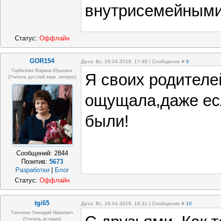
внутрисемейными
Статус:
Оффлайн
GOR154
Дата: Вс, 29.04.2018, 17:48 | Сообщение #
9
Горбачева Марина Юрьевна
Я своих родителе
(учитель русский язык ,литерат)
ощущала,даже есл
были!
Сообщений:
2844
Позитив:
5673
Разработки
|
Блог
Статус:
Оффлайн
tgi65
Дата: Вс, 29.04.2018, 18:31 | Сообщение #
10
Танченко Геннадий Иванович
(учитель истории)