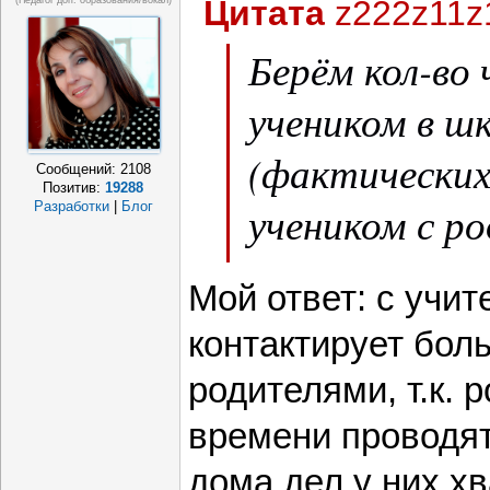
Цитата
z222z11z
(педагог доп. образования/вокал)
Берём кол-во 
учеником в шк
(фактических
Сообщений:
2108
Позитив:
19288
учеником с ро
Разработки
|
Блог
Факторы влия
Мой ответ: с учит
не учитывают
контактирует бол
больше конта
родителями, т.к. 
времени проводят 
дома дел у них хв