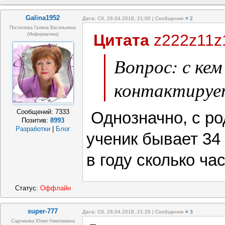
Galina1952
Дата: Сб, 28.04.2018, 21:00 | Сообщение #
2
Поспелова Галина Васильевна
Цитата
z222z11z
(информатика)
Вопрос: с кем
контактируе
Сообщений:
7333
Однозначно, с ро
Позитив:
8993
Разработки
|
Блог
ученик бывает 34 
в году сколько ча
Статус:
Оффлайн
super-777
Дата: Сб, 28.04.2018, 21:26 | Сообщение #
3
Садчикова Юлия Николаевна