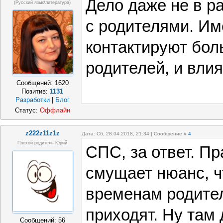
Дело даже не в р
(русский язык/литература)
с родителями. Им
контактируют бол
родителей, и влия
Сообщений:
1620
Позитив:
1131
Разработки
|
Блог
Статус:
Оффлайн
z222z11z1z
Дата: Сб, 28.04.2018, 21:34 | Сообщение #
4
Плохой родитель Юрий
СПС, за ответ. Пр
смущает нюанс, 
временам родител
приходят. Ну там
Сообщений:
56