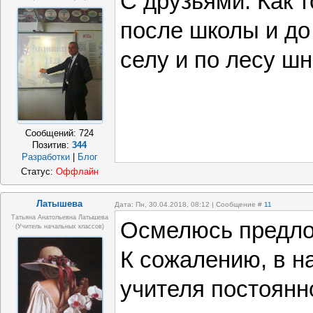
С друзьями. Как 
после школы и до
селу и по лесу ш
Сообщений:
724
Позитив:
344
Разработки
|
Блог
Статус:
Оффлайн
Латышева
Дата: Пн, 30.04.2018, 08:12 | Сообщение #
11
Татьяна Анатольевна Латышева
Осмелюсь предлож
(учитель начальных классов)
К сожалению, в н
учителя постоянн