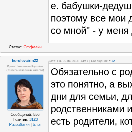
е. бабушки-дедуш
поэтому все мои 
со мной" - у мен
Статус:
Оффлайн
korolevairin22
Дата: Пн, 30.04.2018, 13:57 | Сообщение #
12
Ирина Николаевна Королёва
Обязательно с ро
(учитель начальных классов)
это понятно, а вы
дни для семьи, д
родственниками и
Сообщений:
556
есть родители, ко
Позитив:
3123
Разработки
|
Блог