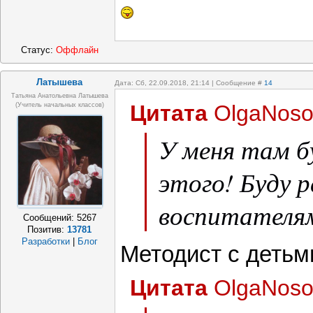
Статус:
Оффлайн
Латышева
Дата: Сб, 22.09.2018, 21:14 | Сообщение #
14
Татьяна Анатольевна Латышева
Цитата
OlgaNoso
(учитель начальных классов)
У меня там 
этого! Буду 
воспитателям
Сообщений:
5267
Позитив:
13781
Разработки
|
Блог
Методист с детьм
Цитата
OlgaNoso