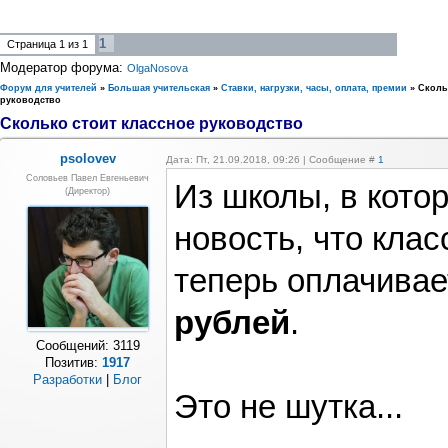
1
Страница
1
из
1
Модератор форума:
OlgaNosova
Форум для учителей
»
Большая учительская
»
Ставки, нагрузки, часы, оплата, премии
»
Сколь
руководство
Сколько стоит классное руководство
psolovev
Дата: Пт, 21.09.2018, 09:26 | Сообщение #
1
Соловьев Павел Евгеньевич
Из школы, в кото
(Директор)
новость, что кла
теперь оплачивае
рублей
.
Сообщений:
3119
Позитив:
1917
Разработки
|
Блог
Это не шутка...