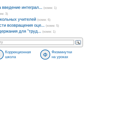
введение интеграл...
(комм: 1)
мм: 3)
кольных учителей
(комм: 6)
ти возвращения оце...
(комм: 5)
ержания для "труд...
(комм: 1)
Коррекционная
Физминутки
8
Ф
школа
на уроках