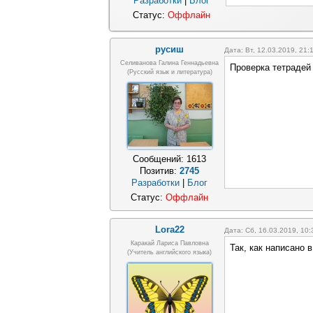
Разработки
|
Блог
Статус:
Оффлайн
русиш
Дата: Вт, 12.03.2019, 21
Селиванова Галина Геннадьевна
Проверка тетрадей 
(русский язык и литература)
Сообщений:
1613
Позитив:
2745
Разработки
|
Блог
Статус:
Оффлайн
Lora22
Дата: Сб, 16.03.2019, 10
Каракай Лариса Павловна
Так, как написано
(учитель английского языка)