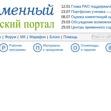
12.01
Глава РАО поддержала 
23.07
Портфолио ученика
(ко
08.07
Оценка компетенций ш
29.03
Обсуждение возможнос
29.03
Центры временного сод
ы
Форум
МК
Марафон
Блоги
Помощь
|
|
|
|
|
Рабочие
Материалы
Олимпиады
Р
П
О
программы
к праздникам
и задания