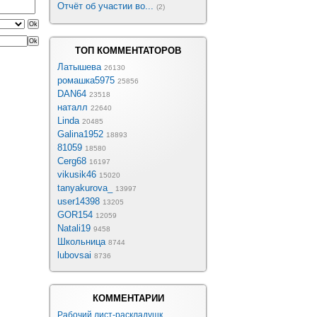
Отчёт об участии во...
(2)
ТОП КОММЕНТАТОРОВ
Латышева
26130
ромашка5975
25856
DAN64
23518
наталл
22640
Linda
20485
Galina1952
18893
81059
18580
Cerg68
16197
vikusik46
15020
tanyakurova_
13997
user14398
13205
GOR154
12059
Natali19
9458
Школьница
8744
lubovsai
8736
КОММЕНТАРИИ
Рабочий лист-раскладушк...