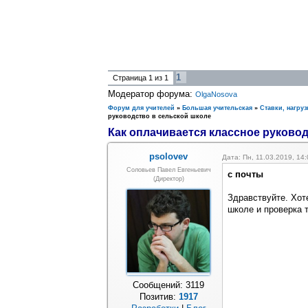
1
Страница
1
из
1
Модератор форума:
OlgaNosova
Форум для учителей
»
Большая учительская
»
Ставки, нагруз
руководство в сельской школе
Как оплачивается классное руковод
psolovev
Дата: Пн, 11.03.2019, 14
Соловьев Павел Евгеньевич
с почты
(Директор)
Здравствуйте. Хот
школе и проверка 
Сообщений:
3119
Позитив:
1917