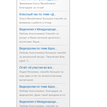
Уважаемая Ольга Михайловна!
Благодарю за отзыв!
Классный час по теме «Д...
Ольга Михайловна! Большое спасибо за
внимание к работе и отзыв.
Видеоклип к Международн...
Любовь Анатольевна! Спасибо за
ресурс и Ваше желание делиться с
коллегами. Ваша ...
Видеоролик по теме &quo...
Любовь Анатольевна! Большое спасибо
за актуальный ресурс. Творческих Вам
идей. С...
Отчёт об участии во все...
Лидия Петровна, спасибо большое за
еще один отчет по патриотическому
воспитанию.
Видеоролик по теме &quo...
Любовь Анатольевна, благодарю за
видеоролик. Даже такой праздник есть!
Видеоклип к Международн...
Любовь Анатольевна, спасибо за