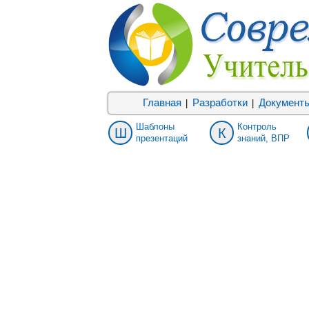
Главная
Разработки
Документ
|
|
Шаблоны
Контроль
Ш
К
презентаций
знаний, ВПР