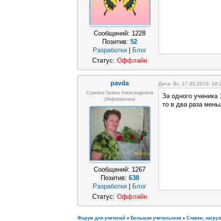
Сообщений:
1228
Позитив:
52
Разработки
|
Блог
Статус:
Оффлайн
pavda
Дата: Вс, 17.03.2019, 18
Суркова Галина Александровна
За одного ученика 
(информатика)
то в два раза мень
Сообщений:
1267
Позитив:
638
Разработки
|
Блог
Статус:
Оффлайн
Форум для учителей
»
Большая учительская
»
Ставки, нагруз