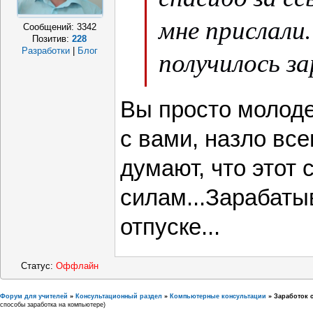
мне прислали
Сообщений:
3342
Позитив:
228
получилось з
Разработки
|
Блог
(пришли сразу
Вы просто молоде
что все рабо
с вами, назло вс
ничего не над
думают, что этот 
просматрива
силам...Зарабаты
течение опред
отпуске...
я их не просм
Статус:
Оффлайн
параллельно 
Форум для учителей
»
Консультационный раздел
»
Компьютерные консультации
»
Заработок 
способы заработка на компьютере)