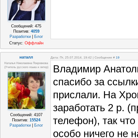
Сообщений:
475
Позитив:
4059
Разработки
|
Блог
Статус:
Оффлайн
наталл
Дата: Пт, 25.07.2014, 19:42 | Сообщение #
19
Наталья Николаевна Покровкова
Владимир Анатол
(учитель русского языка и литер)
спасибо за ссылк
прислали. На Хро
заработать 2 р. (
Сообщений:
4107
телефон), так что
Позитив:
15524
Разработки
|
Блог
особо ничего не н