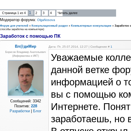
1
Страница
1
из
4
2
3
4
Читать далее
Модератор форума:
OlgaNosova
Форум для учителей
»
Консультационный раздел
»
Компьютерные консультации
»
Заработок 
способы заработка на компьютере)
Заработок с помощью ПК
Вл@диМир
Дата: Пт, 25.07.2014, 12:27 | Сообщение #
1
Борисов Владимир Анатольевич
Уважаемые колле
(информатика и ИКТ)
данной ветке фор
информацией о то
вы с помощью ко
Сообщений:
3342
Интернете. Понят
Позитив:
228
Разработки
|
Блог
заработаешь, но в