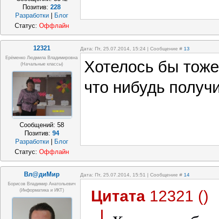
Позитив:
228
Разработки
|
Блог
Статус:
Оффлайн
12321
Дата: Пт, 25.07.2014, 15:24 | Сообщение #
13
Ерёменко Людмила Владимировна
Хотелось бы тоже
(начальные классы)
что нибудь получи
Сообщений:
58
Позитив:
94
Разработки
|
Блог
Статус:
Оффлайн
Вл@диМир
Дата: Пт, 25.07.2014, 15:51 | Сообщение #
14
Борисов Владимир Анатольевич
Цитата
12321
(
)
(информатика и ИКТ)