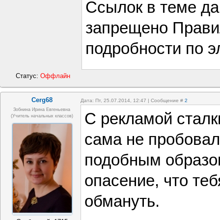
Ссылок в теме дав
запрещено Прави
подробности по э
Статус:
Оффлайн
Cerg68
Дата: Пт, 25.07.2014, 12:47 | Сообщение #
2
Зобнина Ирина Евгеньевна
С рекламой сталк
(учитель начальных классов)
сама не пробовал
подобным образом
опасение, что те
обмануть.