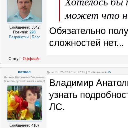
Хотелось бы
может что ни
Сообщений:
3342
Обязательно полу
Позитив:
228
Разработки
|
Блог
сложностей нет...
Статус:
Оффлайн
наталл
Дата: Пт, 25.07.2014, 17:45 | Сообщение #
15
Наталья Николаевна Покровкова
Владимир Анатол
(учитель русского языка и литер)
узнать подробнос
ЛС.
Сообщений:
4107