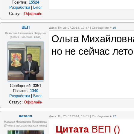
Позитив:
15524
Разработки
|
Блог
Статус:
Оффлайн
ВЕП
Дата: Пт, 25.07.2014, 17:47 | Сообщение #
16
Вячеслав Евгеньевич Патрухин
Ольга Михайловна
(Химия, Биология, ОБЖ)
но не сейчас лето
Сообщений:
3351
Позитив:
1340
Разработки
|
Блог
Статус:
Оффлайн
наталл
Дата: Пт, 25.07.2014, 18:05 | Сообщение #
17
Наталья Николаевна Покровкова
Цитата
ВЕП
(
)
(учитель русского языка и литер)