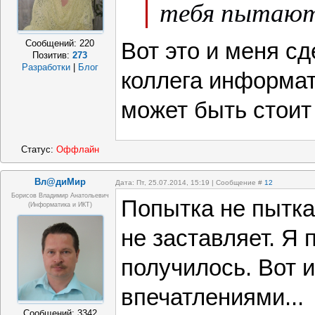
тебя пытают
Сообщений:
220
Вот это и меня сд
Позитив:
273
Разработки
|
Блог
коллега информат
может быть стоит
Статус:
Оффлайн
Вл@диМир
Дата: Пт, 25.07.2014, 15:19 | Сообщение #
12
Борисов Владимир Анатольевич
Попытка не пытка
(информатика и ИКТ)
не заставляет. Я 
получилось. Вот 
впечатлениями...
Сообщений:
3342