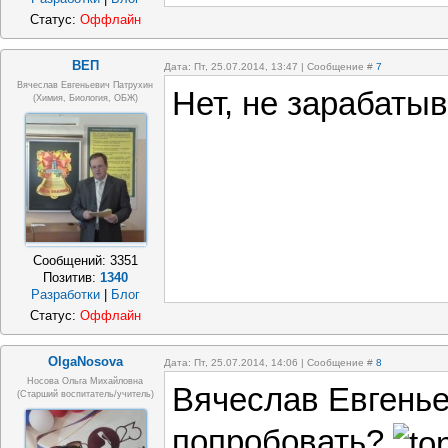
Статус:
Оффлайн
ВЕП
Дата: Пт, 25.07.2014, 13:47 | Сообщение #
7
Вячеслав Евгеньевич Патрухин
Нет, не зарабаты
(Химия, Биология, ОБЖ)
Сообщений:
3351
Позитив:
1340
Разработки
|
Блог
Статус:
Оффлайн
OlgaNosova
Дата: Пт, 25.07.2014, 14:06 | Сообщение #
8
Носова Ольга Михайловна
Вячеслав Евгенье
(старший воспитатель/учитель)
попробовать?