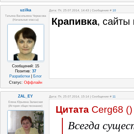
uzilka
Дата: Пт, 25.07.2014, 14:43 | Сообщение #
10
Татьяна Васильевна Черкасова
Крапивка
, сайты
(Начальные классы)
Сообщений:
15
Позитив:
37
Разработки
|
Блог
Статус:
Оффлайн
ZAL_EY
Дата: Пт, 25.07.2014, 15:14 | Сообщение #
11
Елена Юрьевна Заланская
Цитата
Cerg68
(
)
(история обществознание)
Всегда сущес