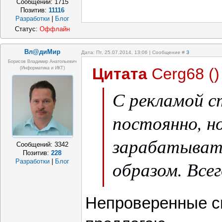
Сообщений:
1715
Позитив:
11116
Разработки
|
Блог
Статус:
Оффлайн
Вл@диМир
Дата: Пт, 25.07.2014, 13:06 | Сообщение #
3
Борисов Владимир Анатольевич
Цитата
Cerg68
(
)
(информатика и ИКТ)
С рекламой с
постоянно, н
зарабатыват
Сообщений:
3342
Позитив:
228
образом. Все
Разработки
|
Блог
опасение, чт
Непроверенные с
обмануть.