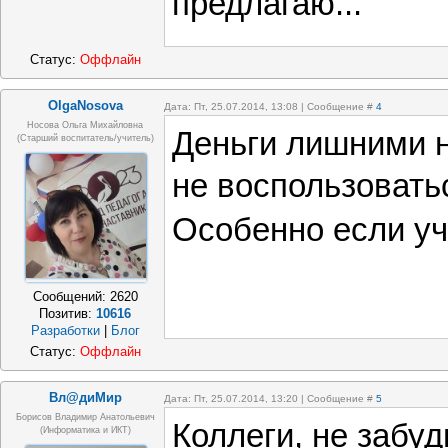
предлагаю...
Статус:
Оффлайн
OlgaNosova
Дата: Пт, 25.07.2014, 13:08 | Сообщение #
4
Носова Ольга Михайловна
Деньги лишними н
(старший воспитатель/учитель)
не воспользоват
Особенно если у
Сообщений:
2620
Позитив:
10616
Разработки
|
Блог
Статус:
Оффлайн
Вл@диМир
Дата: Пт, 25.07.2014, 13:20 | Сообщение #
5
Борисов Владимир Анатольевич
Коллеги, не забуд
(информатика и ИКТ)