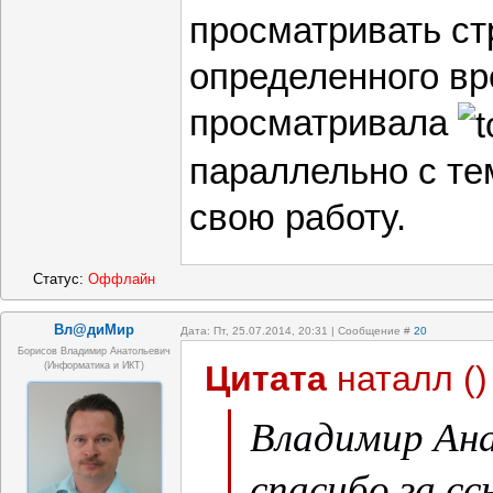
просматривать ст
определенного вре
просматривала
параллельно с те
свою работу.
Статус:
Оффлайн
Вл@диМир
Дата: Пт, 25.07.2014, 20:31 | Сообщение #
20
Борисов Владимир Анатольевич
Цитата
наталл
(
)
(информатика и ИКТ)
Владимир Ана
спасибо за с