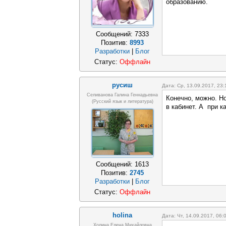
образованию.
Сообщений:
7333
Позитив:
8993
Разработки
|
Блог
Статус:
Оффлайн
русиш
Дата: Ср, 13.09.2017, 23
Селиванова Галина Геннадьевна
Конечно, можно. Но
(русский язык и литература)
в кабинет. А при 
Сообщений:
1613
Позитив:
2745
Разработки
|
Блог
Статус:
Оффлайн
holina
Дата: Чт, 14.09.2017, 06
Холина Елена Михайловна