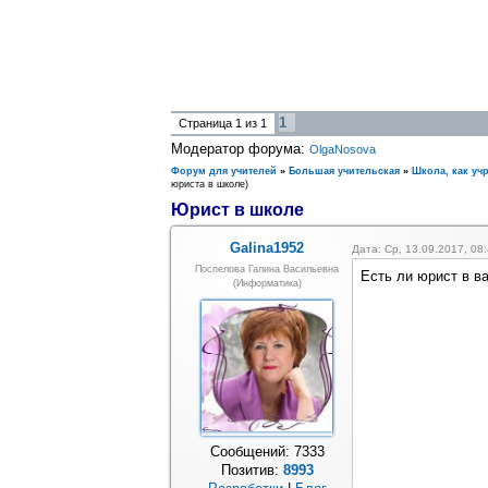
1
Страница
1
из
1
Модератор форума:
OlgaNosova
Форум для учителей
»
Большая учительская
»
Школа, как уч
юриста в школе)
Юрист в школе
Galina1952
Дата: Ср, 13.09.2017, 0
Поспелова Галина Васильевна
Есть ли юрист в в
(информатика)
Сообщений:
7333
Позитив:
8993