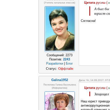
Цитата
русиш
(
(учитель начальных классов)
А был бы 
юрист-ск
Согласна!
Сообщений:
2273
Позитив:
2243
Разработки
|
Блог
Статус:
Оффлайн
Galina1952
Дата: Чт, 14.09.2017, 07
Поспелова Галина Васильевна
Цитата
русиш
(
(информатика)
Защищал 
Наш юрист приводи
антикоррупционная
который отвечает 