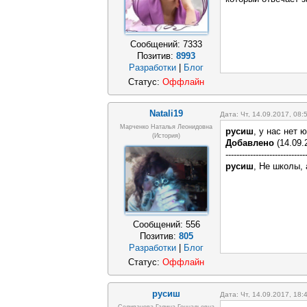
Сообщений:
7333
Позитив:
8993
Разработки
|
Блог
Статус:
Оффлайн
Natali19
Дата: Чт, 14.09.2017, 08
Марченко Наталья Леонидовна
русиш
, у нас нет 
(история)
Добавлено
(14.09.
-----------------------------
русиш
, Не школы,
Сообщений:
556
Позитив:
805
Разработки
|
Блог
Статус:
Оффлайн
русиш
Дата: Чт, 14.09.2017, 18