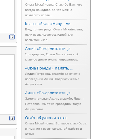
Ольга Михайловна! Спасибо Вам, что
всегда находите, за что можно
похвалить колле...
Классный час «Миру – ми...
Буду только рада, Ольга Михайловна,
если воспользуетесь идеей для
воспитанников ...
Акция «Покормите птиц з...
Это здорово, Ольга Михайловна. А
главное детям очень понравилось.
«Окна Победы»: память, ...
Лидия Петровна, спасибо за отчет о
проведении Акции. Патриотические
Акции - это ...
Акция «Покормите птиц з...
Замечательная Акция, спасибо, Лидия
Петровна! Мы тоже проводили такую
Акцию совм...
Отчёт об участии во все...
Ольга Михайловна! Большое спасибо за
внимание к воспитательной работе и
отзыв.