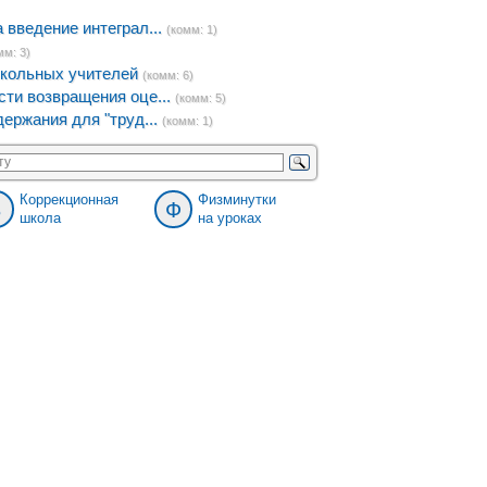
введение интеграл...
(комм: 1)
мм: 3)
кольных учителей
(комм: 6)
ти возвращения оце...
(комм: 5)
ержания для "труд...
(комм: 1)
Коррекционная
Физминутки
8
Ф
школа
на уроках