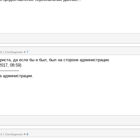
:59 | Сообщение #
7
юриста, да если бы и был, был на стороне администрации.
2017, 08:59)
----------------
 а администрации.
:44 | Сообщение #
8