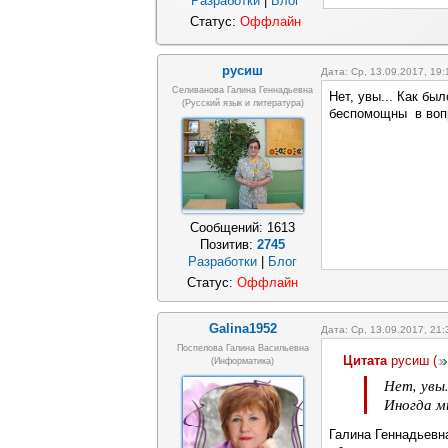
Разработки
|
Блог
Статус:
Оффлайн
русиш
Дата: Ср, 13.09.2017, 19
Селиванова Галина Геннадьевна
Нет, увы... Как бы
(русский язык и литература)
беспомощны в вопр
Сообщений:
1613
Позитив:
2745
Разработки
|
Блог
Статус:
Оффлайн
Galina1952
Дата: Ср, 13.09.2017, 21
Поспелова Галина Васильевна
Цитата
русиш
(
(информатика)
Нет, увы.
Иногда м
Галина Геннадьевна