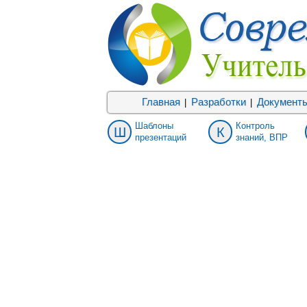
Главная
Разработки
Документ
|
|
Шаблоны
Контроль
Ш
К
презентаций
знаний, ВПР