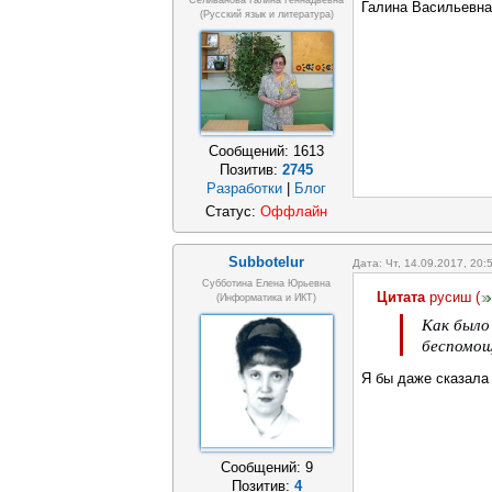
Селиванова Галина Геннадьевна
Галина Васильевна
(русский язык и литература)
Сообщений:
1613
Позитив:
2745
Разработки
|
Блог
Статус:
Оффлайн
Subbotelur
Дата: Чт, 14.09.2017, 20
Субботина Елена Юрьевна
Цитата
русиш
(
(Информатика и ИКТ)
Как было
беспомощ
Я бы даже сказала -
Сообщений:
9
Позитив:
4