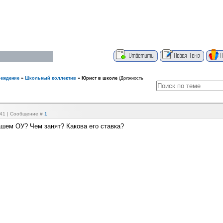
реждение
»
Школьный коллектив
»
Юрист в школе
(Должность
8:41 | Сообщение #
1
ашем ОУ? Чем занят? Какова его ставка?