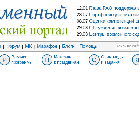
12.01
Глава РАО поддержала 
23.07
Портфолио ученика
(ко
08.07
Оценка компетенций ш
29.03
Обсуждение возможнос
29.03
Центры временного сод
ы
Форум
МК
Марафон
Блоги
Помощь
|
|
|
|
|
Рабочие
Материалы
Олимпиады
Р
П
О
программы
к праздникам
и задания