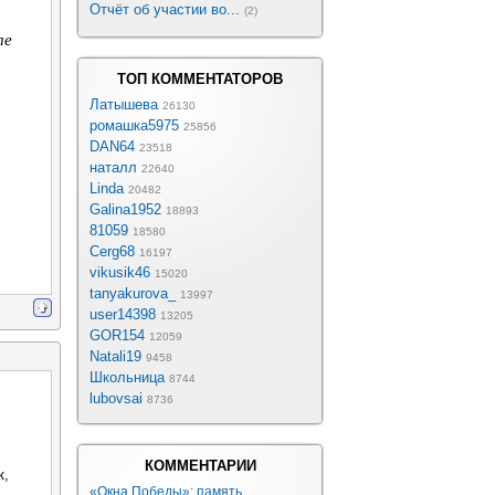
Отчёт об участии во...
(2)
ле
ТОП КОММЕНТАТОРОВ
Латышева
26130
ромашка5975
25856
DAN64
23518
наталл
22640
Linda
20482
Galina1952
18893
81059
18580
Cerg68
16197
vikusik46
15020
tanyakurova_
13997
user14398
13205
GOR154
12059
Natali19
9458
Школьница
8744
lubovsai
8736
КОММЕНТАРИИ
к,
«Окна Победы»: память, ...