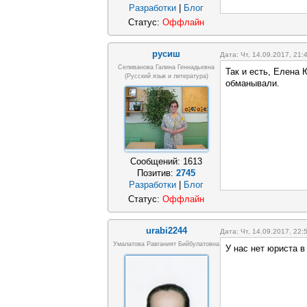
Разработки
|
Блог
Статус:
Оффлайн
русиш
Дата: Чт, 14.09.2017, 21
Селиванова Галина Геннадьевна
Так и есть, Елена 
(русский язык и литература)
обманывали.
Сообщений:
1613
Позитив:
2745
Разработки
|
Блог
Статус:
Оффлайн
urabi2244
Дата: Чт, 14.09.2017, 22
Умалатова Равганият Бийбулатовна
У нас нет юриста в