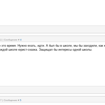
:11 | Сообщение #
4
 это время. Нужно ехать, идти. А был бы в школе, мы бы заходили, как 
каждой школе юрист-сказка. Защищал бы интересы одной школы.
:07 | Сообщение #
5