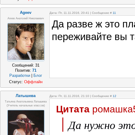
Ageev
Дата: Пт, 11.11.2016, 20:41 | Сообщение #
11
Агеев Анатолий Николаевич
Да разве ж это пл
переживайте вы т
Сообщений:
31
Позитив:
71
Разработки
|
Блог
Статус:
Оффлайн
Латышева
Дата: Пт, 11.11.2016, 21:10 | Сообщение #
12
Татьяна Анатольевна Латышева
Цитата
ромашка
(учитель начальных классов)
Да нужно эт