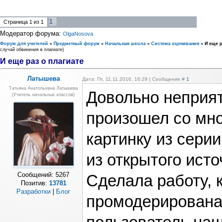
1
Страница
1
из
1
Модератор форума:
OlgaNosova
Форум для учителей
»
Предметный форум
»
Начальная школа
»
Система оценивания
»
И еще р
случай обвинения в плагиате)
И еще раз о плагиате
Латышева
Дата: Пт, 11.11.2016, 16:29 | Сообщение #
1
Татьяна Анатольевна Латышева
Довольно неприя
(учитель начальных классов)
произошел со мно
картинку из серии
из открытого исто
Сообщений:
5267
Сделала работу, 
Позитив:
13781
Разработки
|
Блог
промодерирована