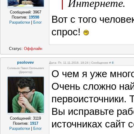
Интернете.
Сообщений:
3967
Вот с того челове
Позитив:
19598
Разработки
|
Блог
спрос!
Статус:
Оффлайн
psolovev
Дата: Пт, 11.11.2016, 18:24 | Сообщение #
8
Соловьев Павел Евгеньевич
О чем я уже много
(Директор)
Очень сложно най
первоисточники. 
Вы исправьте раб
Сообщений:
3119
источниках сайт с
Позитив:
1917
Разработки
|
Блог