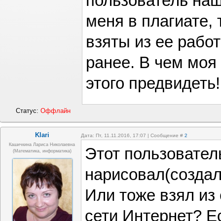
пользователь наш
меня в плагиате, т
взяты из ее рабо
ранее. В чем моя
этого предвидеть!
Статус:
Оффлайн
Klari
Дата: Пт, 11.11.2016, 17:07 | Сообщение #
2
Кашичкина Лариса Николаевна
Этот пользовател
(математика, информатика)
нарисовал(создал
Или тоже взял из
сети Интернет? Е