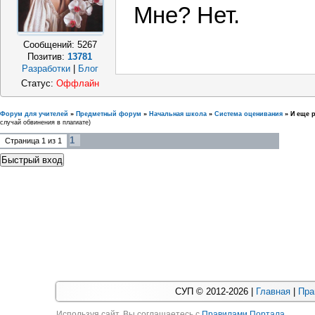
Мне? Нет.
Сообщений:
5267
Позитив:
13781
Разработки
|
Блог
Статус:
Оффлайн
Форум для учителей
»
Предметный форум
»
Начальная школа
»
Система оценивания
»
И еще р
случай обвинения в плагиате)
1
Страница
1
из
1
СУП © 2012-2026 |
Главная
|
Пра
Используя cайт, Вы соглашаетесь с
Правилами Портала
.