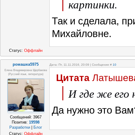
картинки.
Так и сделала, п
Михайловне.
Статус:
Оффлайн
ромашка5975
Дата: Пт, 11.11.2016, 20:09 | Сообщение #
10
Елена Владимировна Щербакова
Цитата
Латышев
(русский язык, литература)
И где же его
Да нужно это Ва
Сообщений:
3967
Позитив:
19598
Разработки
|
Блог
Статус:
Оффлайн