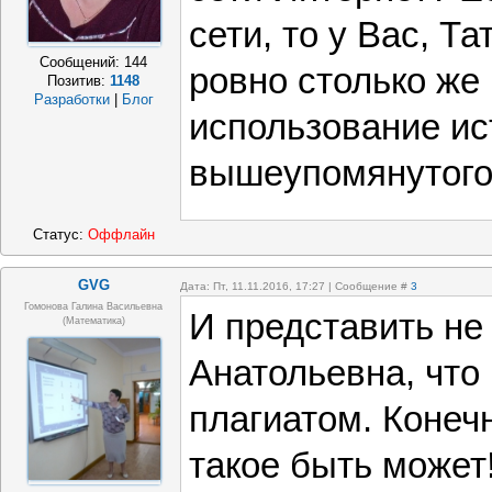
сети, то у Вас, Т
Сообщений:
144
ровно столько же
Позитив:
1148
Разработки
|
Блог
использование ист
вышеупомянутого
Статус:
Оффлайн
GVG
Дата: Пт, 11.11.2016, 17:27 | Сообщение #
3
Гомонова Галина Васильевна
И представить не 
(математика)
Анатольевна, что
плагиатом. Конеч
такое быть может