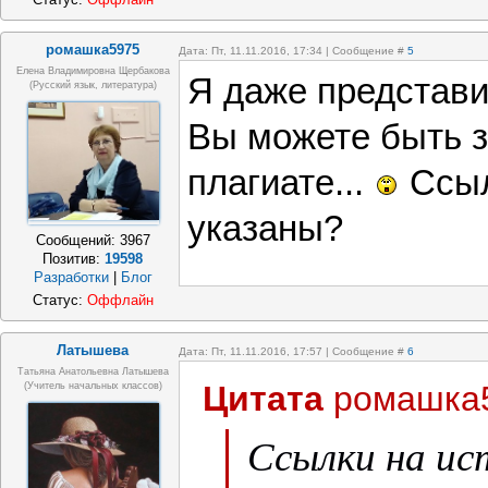
ромашка5975
Дата: Пт, 11.11.2016, 17:34 | Сообщение #
5
Елена Владимировна Щербакова
Я даже представит
(русский язык, литература)
Вы можете быть 
плагиате...
Ссыл
указаны?
Сообщений:
3967
Позитив:
19598
Разработки
|
Блог
Статус:
Оффлайн
Латышева
Дата: Пт, 11.11.2016, 17:57 | Сообщение #
6
Татьяна Анатольевна Латышева
Цитата
ромашка
(учитель начальных классов)
Ссылки на ис