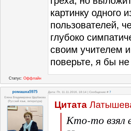
греха, но выложи
картинку одного и
пользователей, ч
глубоко симпатиче
своим учителем и
поверьте, я бы не
Статус:
Оффлайн
ромашка5975
Дата: Пт, 11.11.2016, 18:14 | Сообщение #
7
Елена Владимировна Щербакова
Цитата
Латышев
(русский язык, литература)
Кто-то взял е