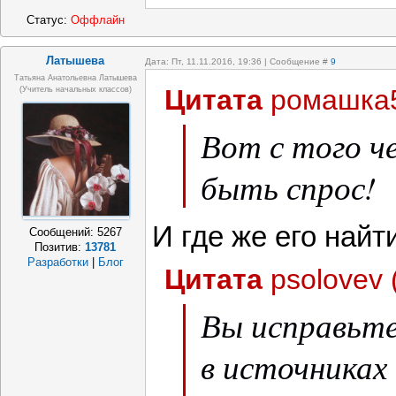
Статус:
Оффлайн
Латышева
Дата: Пт, 11.11.2016, 19:36 | Сообщение #
9
Татьяна Анатольевна Латышева
Цитата
ромашка
(учитель начальных классов)
Вот с того ч
быть спрос!
И где же его найт
Сообщений:
5267
Позитив:
13781
Разработки
|
Блог
Цитата
psolovev
Вы исправьт
в источниках