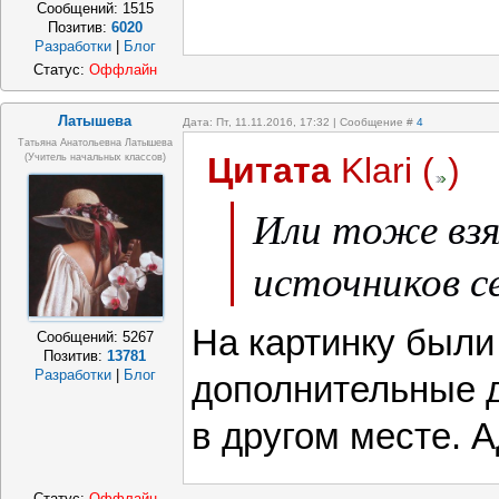
Сообщений:
1515
Позитив:
6020
Разработки
|
Блог
Статус:
Оффлайн
Латышева
Дата: Пт, 11.11.2016, 17:32 | Сообщение #
4
Татьяна Анатольевна Латышева
Цитата
Klari
(
)
(учитель начальных классов)
Или тоже вз
источников 
На картинку были
Сообщений:
5267
Позитив:
13781
Разработки
|
Блог
дополнительные д
в другом месте. А
Статус:
Оффлайн