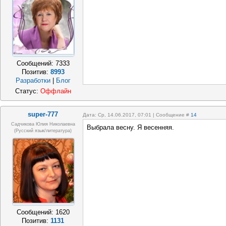
Сообщений:
7333
Позитив:
8993
Разработки
|
Блог
Статус:
Оффлайн
super-777
Дата: Ср, 14.06.2017, 07:01 | Сообщение #
14
Садчикова Юлия Николаевна
Выбрала весну. Я весенняя.
(русский язык/литература)
Сообщений:
1620
Позитив:
1131