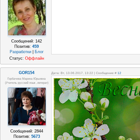
Сообщений:
142
Позитив:
459
Разработки
|
Блог
Статус:
Оффлайн
GOR154
Дата: Вт, 13.06.2017, 13:22 | Сообщение #
12
Горбачева Марина Юрьевна
(учитель русский язык ,литерат)
Сообщений:
2844
Позитив:
5673