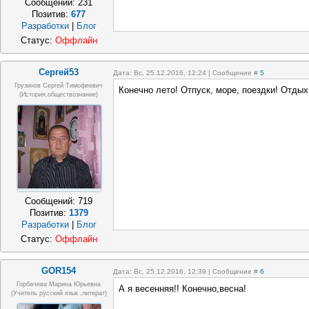
Сообщений:
231
Позитив:
677
Разработки
|
Блог
Статус:
Оффлайн
Сергей53
Дата: Вс, 25.12.2016, 12:24 | Сообщение #
5
Грузинов Сергей Тимофеевич
Конечно лето! Отпуск, море, поездки! Отдых
(история,обществознание)
Сообщений:
719
Позитив:
1379
Разработки
|
Блог
Статус:
Оффлайн
GOR154
Дата: Вс, 25.12.2016, 12:39 | Сообщение #
6
Горбачева Марина Юрьевна
А я весенняя!! Конечно,весна!
(учитель русский язык ,литерат)