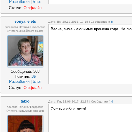
Разработки
|
Блог
Статус:
Оффлайн
sonya_elets
Дата: Вс, 25.12.2016, 17:15 | Сообщение #
8
Кирсанова Наталья Николаевна
Весна, зима - любимые времена года. Не лю
(учитель английского языка)
Сообщений:
303
Позитив:
36
Разработки
|
Блог
Статус:
Оффлайн
tatxo
Дата: Пн, 12.06.2017, 22:37 | Сообщение #
9
Хохлова Татьяна Федоровна
Очень люблю лето!
(Учитель начальных классов)