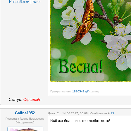
Разработки
|
Блог
Прикрепления:
1880547.gif
(1.95 Mb)
Статус:
Оффлайн
Galina1952
Дата: Ср, 14.06.2017, 06:08 | Сообщение #
13
Поспелова Галина Васильевна
Всё же большинство любят лето!
(информатика)