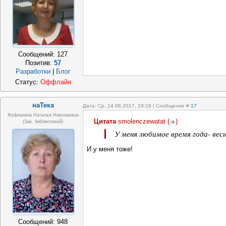
Сообщений:
127
Позитив:
57
Разработки
|
Блог
Статус:
Оффлайн
наТека
Дата: Ср, 14.06.2017, 19:16 | Сообщение #
17
Фуфлыгина Наталья Николаевна
Цитата
smolenczewatat
(
)
(зав. библиотекой)
У меня любимое время года- ве
И у меня тоже!
Сообщений:
948