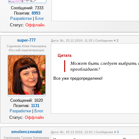
Сообщений:
7333
Позитив:
8993
Разработки
|
Блог
Статус:
Оффлайн
super-777
Дата: Вс, 25.12.2016, 11:35 | Сообщение #
2
Садчикова Юлия Николаевна
(русский язык/литература)
Цитата
Может быть следует выбрать с
преобладает?
Все уже предопределено!
Сообщений:
1620
Позитив:
1131
Разработки
|
Блог
Статус:
Оффлайн
smolenczewatat
Дата: Вс, 25.12.2016, 12:01 | Сообщение #
3
Смоленцева Татьяна Григорьевна