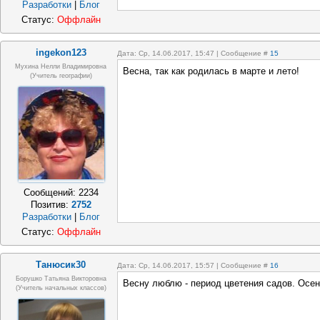
Разработки
|
Блог
Статус:
Оффлайн
ingekon123
Дата: Ср, 14.06.2017, 15:47 | Сообщение #
15
Мухина Нелли Владимировна
Весна, так как родилась в марте и лето!
(Учитель географии)
Сообщений:
2234
Позитив:
2752
Разработки
|
Блог
Статус:
Оффлайн
Танюсик30
Дата: Ср, 14.06.2017, 15:57 | Сообщение #
16
Борушко Татьяна Викторовна
Весну люблю - период цветения садов. Осен
(учитель начальных классов)