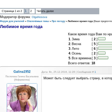
1
Страница
1
из
2
2
Читать далее
Модератор форума:
OlgaNosova
Форум для учителей
»
Отвлечённые темы
»
Про погоду
»
Любимое время года
(Ваше предпочте
Любимое время года
Какое время года Вам по нр
1
.
Зима
[
2
]
2
.
Весна
[
5
]
3
.
Лето
[
6
]
4
.
Осень
[
2
]
5
.
Все времена
[
3
]
Всего ответов:
18
Galina1952
Дата: Вс, 25.12.2016, 11:28 | Сообщение #
1
Поспелова Галина Васильевна
Может быть следует выбрать страну, в кот
(информатика)