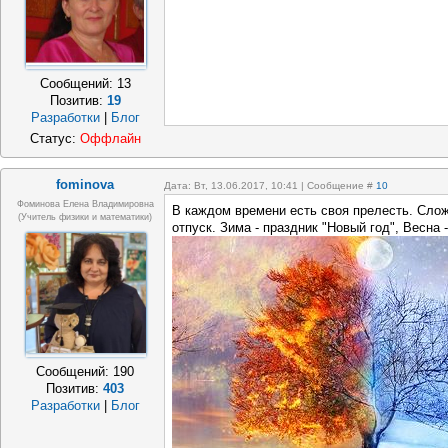
Сообщений:
13
Позитив:
19
Разработки
|
Блог
Статус:
Оффлайн
fominova
Дата: Вт, 13.06.2017, 10:41 | Сообщение #
10
Фоминова Елена Владимировна
В каждом времени есть своя прелесть. Слож
(учитель физики и математики)
отпуск. Зима - праздник "Новый год", Весна 
Сообщений:
190
Позитив:
403
Разработки
|
Блог