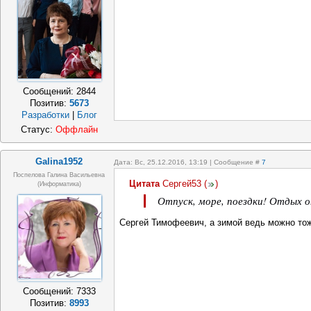
Сообщений:
2844
Позитив:
5673
Разработки
|
Блог
Статус:
Оффлайн
Galina1952
Дата: Вс, 25.12.2016, 13:19 | Сообщение #
7
Поспелова Галина Васильевна
Цитата
Сергей53
(
)
(информатика)
Отпуск, море, поездки! Отдых о
Сергей Тимофеевич, а зимой ведь можно тож
Сообщений:
7333
Позитив:
8993