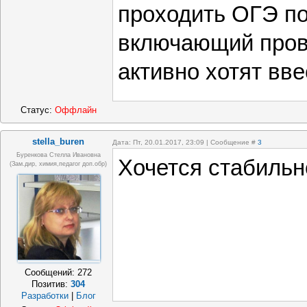
проходить ОГЭ по
включающий пров
активно хотят вве
Статус:
Оффлайн
stella_buren
Дата: Пт, 20.01.2017, 23:09 | Сообщение #
3
Буренкова Стелла Ивановна
Хочется стабильн
(зам.дир, химия,педагог доп.обр)
Сообщений:
272
Позитив:
304
Разработки
|
Блог