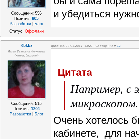
бы и сама пореша
и убедиться нужно
Сообщений:
556
Позитив:
805
Разработки
|
Блог
Статус:
Оффлайн
Kbkbz
Дата: Вс, 22.01.2017, 13:27 | Сообщение #
12
Лилия Ивановна Чикулаева
(химия, биология)
Цитата
Например, с 
микроскопом..
Сообщений:
515
Позитив:
1204
Разработки
|
Блог
Очень хотелось б
кабинете, для на