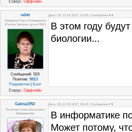
Статус:
Оффлайн
relikt
Дата: Сб, 21.01.2017, 01:55 | Сообщение #
4
Трефилова Раиса Поликарповна
В этом году буду
(Учитель биологии, рук-ль РМО)
биологии...
Сообщений:
503
Позитив:
5013
Разработки
|
Блог
Статус:
Оффлайн
Galina1952
Дата: Сб, 21.01.2017, 08:42 | Сообщение #
5
Поспелова Галина Васильевна
В информатике по
(информатика)
Может потому, чт