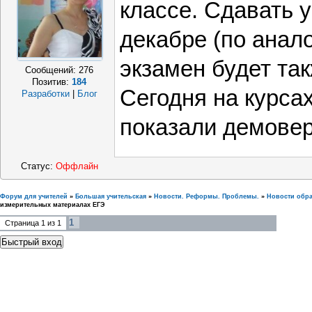
классе. Сдавать 
декабре (по аналог
экзамен будет та
Сообщений:
276
Позитив:
184
Сегодня на курса
Разработки
|
Блог
показали демове
Статус:
Оффлайн
Форум для учителей
»
Большая учительская
»
Новости. Реформы. Проблемы.
»
Новости обр
измерительных материалах ЕГЭ
1
Страница
1
из
1