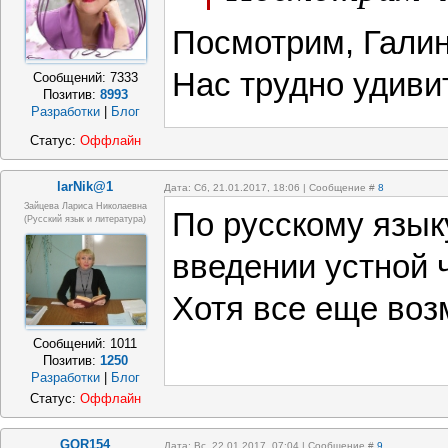
Посмотрим, Галин
Нас трудно удивит
Сообщений:
7333
Позитив:
8993
Разработки
|
Блог
Статус:
Оффлайн
larNik@1
Дата: Сб, 21.01.2017, 18:06 | Сообщение #
8
Зайцева Лариса Николаевна
По русскому язык
(Русский язык и литература)
введении устной ч
Хотя все еще воз
Сообщений:
1011
Позитив:
1250
Разработки
|
Блог
Статус:
Оффлайн
GOR154
Дата: Вс, 22.01.2017, 07:04 | Сообщение #
9