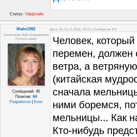
Статус:
Оффлайн
Майя1982
Дата: Вт, 01.11.2016, 20:12 | Сообщение #
2
Овчинникова Майя Владимировна
Человек, который
(Учитель химии)
перемен, должен 
ветра, а ветряну
(китайская мудрос
сначала мельницы
Сообщений:
45
Позитив:
64
Разработки
|
Блог
ними боремся, по
мельницы... Как н
Кто-нибудь предст