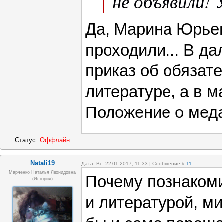
не объявили! 
Да, Марина Юрьев
проходили... В д
приказ об обязат
литературе, а в 
Положение о мед
Статус:
Оффлайн
Natali19
Дата: Вс, 22.01.2017, 11:33 | Сообщение #
11
Марченко Наталья Леонидовна
Почему познакоми
(история)
и литературой, ми