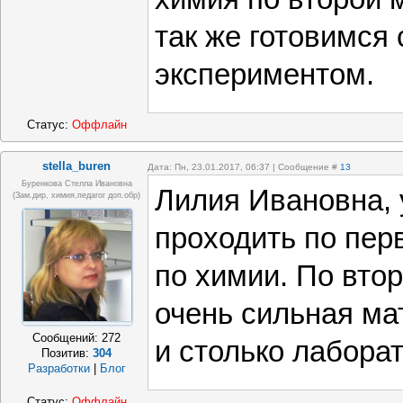
так же готовимся 
экспериментом.
Статус:
Оффлайн
stella_buren
Дата: Пн, 23.01.2017, 06:37 | Сообщение #
13
Буренкова Стелла Ивановна
Лилия Ивановна, 
(зам.дир, химия,педагог доп.обр)
проходить по пер
по химии. По вто
очень сильная ма
Сообщений:
272
и столько лаборат
Позитив:
304
Разработки
|
Блог
Статус:
Оффлайн