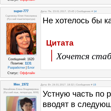
super-777
Дата: Пн, 23.01.2017, 15:45 | Сообщение #
14
Садчикова Юлия Николаевна
Не хотелось бы к
(русский язык/литература)
Цитата
Хочется ста
Сообщений:
1620
Позитив:
1131
Разработки
|
Блог
Статус:
Оффлайн
Mev_1972
Дата: Вт, 24.01.2017, 18:32 | Сообщение #
15
Михайлова Елена Владимировна
Устную часть по 
(Русский язык, литература, МХК)
вводят в следующ