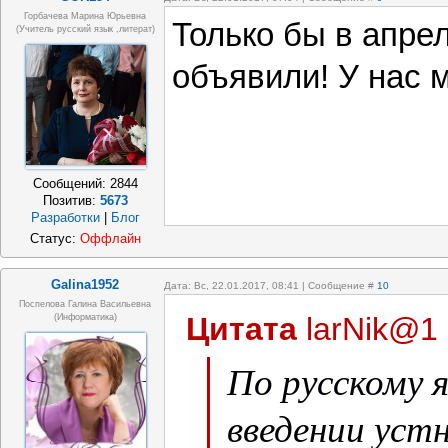
Горбачева Марина Юрьевна
Только бы в апре
(учитель русский язык ,литерат)
объявили! У нас мо
Сообщений:
2844
Позитив:
5673
Разработки
|
Блог
Статус:
Оффлайн
Galina1952
Дата: Вс, 22.01.2017, 08:41 | Сообщение #
10
Поспелова Галина Васильевна
Цитата
larNik@1
(информатика)
По русскому я
введении устн