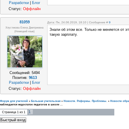
Разработки
|
Блог
Статус:
Оффлайн
81059
Дата: Пн, 24.06.2019, 18:10 | Сообщение #
9
Хлустикова Елена Дмитриевна
Знали об этом все. Только не меняется от э
(немецкий язык)
такую зарплату.
Сообщений:
5494
Позитив:
9613
Разработки
|
Блог
Статус:
Оффлайн
Форум для учителей
»
Большая учительская
»
Новости. Реформы. Проблемы.
»
Новости обр
наблюдается недостаток педагогов в школе ...
1
Страница
1
из
1