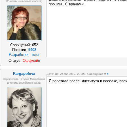
(учитель начальных классов)
прошли . С врачами.
Сообщений:
652
Позитив:
5408
Разработки
|
Блог
Статус:
Оффлайн
Kargapolova
Дата: Вс, 24.02.2019, 23:35 | Сообщение #
5
Каргаполова Татьяна Михайловна
Я работала после института в посёлке, впе
(учитель английского языка)