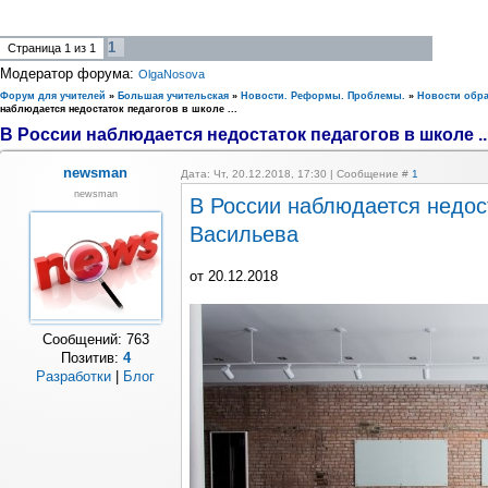
1
Страница
1
из
1
Модератор форума:
OlgaNosova
Форум для учителей
»
Большая учительская
»
Новости. Реформы. Проблемы.
»
Новости обр
наблюдается недостаток педагогов в школе ...
В России наблюдается недостаток педагогов в школе ..
newsman
Дата: Чт, 20.12.2018, 17:30 | Сообщение #
1
newsman
В России наблюдается недос
Васильева
от 20.12.2018
Сообщений:
763
Позитив:
4
Разработки
|
Блог