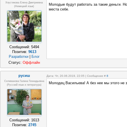
Хлустикова Елена Дмитриевна
Молодые будут работать за такие деньги. Но
(немецкий язык)
места себе.
Сообщений:
5494
Позитив:
9613
Разработки
|
Блог
Статус:
Оффлайн
русиш
Дата: Чт, 20.06.2019, 22:05 | Сообщение #
8
Селиванова Галина Геннадьевна
Молодец Васильева! А без нее мы этого не 
(русский язык и литература)
Сообщений:
1613
Позитив:
2745