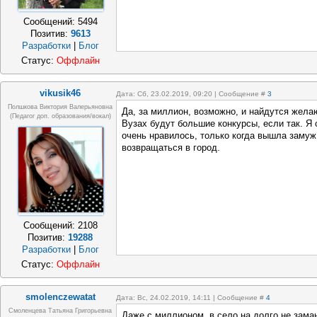
Сообщений:
5494
Позитив:
9613
Разработки
|
Блог
Статус:
Оффлайн
vikusik46
Дата: Сб, 23.02.2019, 09:20 | Сообщение #
3
Полшкова Виктория Валерьяновна
Да, за миллион, возможно, и найдутся желаю
(педагог доп. образования/вокал)
Вузах будут большие конкурсы, если так. Я
очень нравилось, только когда вышла замуж
возвращаться в город.
Сообщений:
2108
Позитив:
19288
Разработки
|
Блог
Статус:
Оффлайн
smolenczewatat
Дата: Вс, 24.02.2019, 14:11 | Сообщение #
4
Смоленцева Татьяна Григорьевна
Даже с миллионом в село на долго не заман