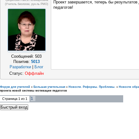
Трефилова Раиса Поликарповна
Проект завершается, теперь бы результатов
(Учитель биологии, рук-ль РМО)
педагогов!
Сообщений:
503
Позитив:
5013
Разработки
|
Блог
Статус:
Оффлайн
Форум для учителей
»
Большая учительская
»
Новости. Реформы. Проблемы.
»
Новости обр
проекта новой системы мотивации педагогов
1
Страница
1
из
1