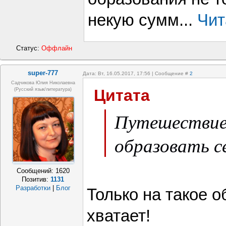
некую сумм...
Чит
Статус:
Оффлайн
super-777
Дата: Вт, 16.05.2017, 17:56 | Сообщение #
2
Садчикова Юлия Николаевна
Цитата
(русский язык/литература)
Путешествие
образовать с
Сообщений:
1620
Позитив:
1131
Разработки
|
Блог
Только на такое о
хватает!