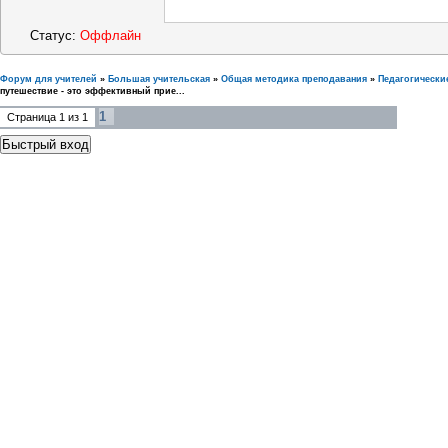
Статус:
Оффлайн
Форум для учителей
»
Большая учительская
»
Общая методика преподавания
»
Педагогически
путешествие - это эффективный прие...
1
Страница
1
из
1