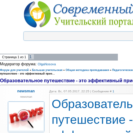
1
Страница
1
из
1
Модератор форума:
OlgaNosova
Форум для учителей
»
Большая учительская
»
Общая методика преподавания
»
Педагогически
путешествие - это эффективный прие...
Образовательное путешествие - это эффективный прие
newsman
Дата: Вс, 07.05.2017, 22:25 | Сообщение #
1
newsman
Образователь
путешествие -