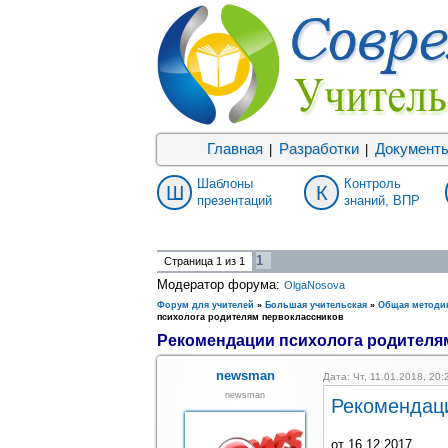
Главная
Разработки
Документ
|
|
Шаблоны
Контроль
Ш
К
презентаций
знаний, ВПР
1
Страница
1
из
1
Модератор форума:
OlgaNosova
Форум для учителей
»
Большая учительская
»
Общая методи
психолога родителям первоклассников
Рекомендации психолога родителя
newsman
Дата: Чт, 11.01.2018, 20
newsman
Рекомендаци
от 16.12.2017