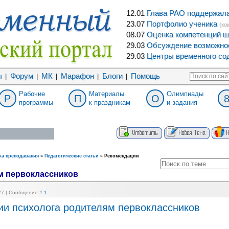
12.01
Глава РАО поддержала 
23.07
Портфолио ученика
(ко
08.07
Оценка компетенций ш
29.03
Обсуждение возможнос
29.03
Центры временного сод
ы
Форум
МК
Марафон
Блоги
Помощь
|
|
|
|
|
Рабочие
Материалы
Олимпиады
Р
П
О
программы
к праздникам
и задания
ка преподавания
»
Педагогические статьи
»
Рекомендации
м первоклассников
:27 | Сообщение #
1
и психолога родителям первоклассников