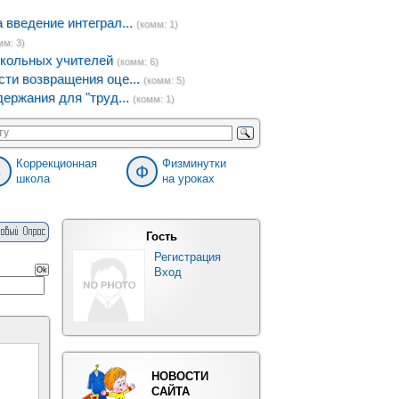
введение интеграл...
(комм: 1)
мм: 3)
кольных учителей
(комм: 6)
ти возвращения оце...
(комм: 5)
ержания для "труд...
(комм: 1)
Коррекционная
Физминутки
8
Ф
школа
на уроках
Гость
Регистрация
Вход
НОВОСТИ
САЙТА