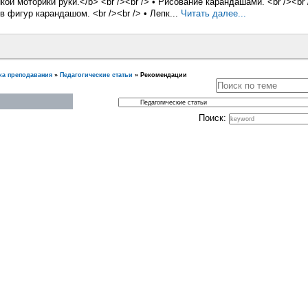
кой моторики руки.</b> <br /><br /> • Рисование карандашами. <br /><br 
 фигур карандашом. <br /><br /> • Лепк...
Читать далее...
ка преподавания
»
Педагогические статьи
»
Рекомендации
Поиск: