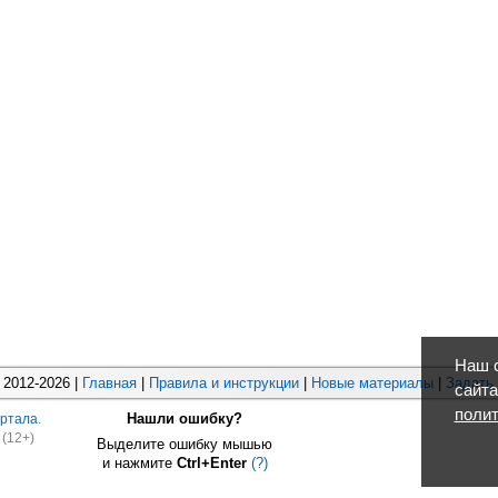
Наш с
2012-2026 |
Главная
|
Правила и инструкции
|
Новые материалы
|
Задать
сайта
полит
Нашли ошибку?
ртала
.
(12+)
Выделите ошибку мышью
и нажмите
Ctrl+Enter
(?)