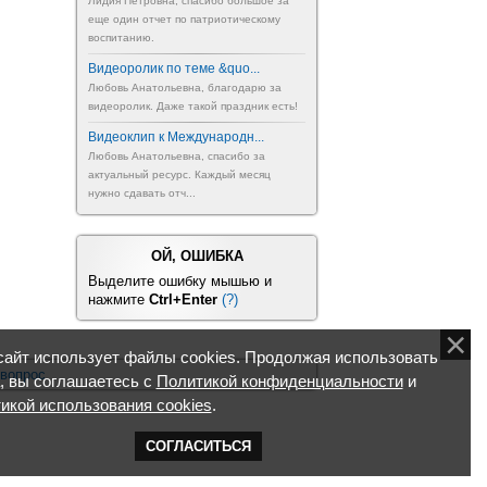
Лидия Петровна, спасибо большое за
еще один отчет по патриотическому
воспитанию.
Видеоролик по теме &quo...
Любовь Анатольевна, благодарю за
видеоролик. Даже такой праздник есть!
Видеоклип к Международн...
Любовь Анатольевна, спасибо за
актуальный ресурс. Каждый месяц
нужно сдавать отч...
ОЙ, ОШИБКА
Выделите ошибку мышью и
нажмите
Ctrl+Enter
(?)
айт использует файлы cookies. Продолжая использовать
 вопрос
, вы соглашаетесь с
Политикой конфиденциальности
и
икой использования cookies
.
СОГЛАСИТЬСЯ