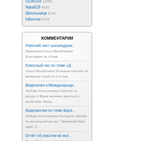
GOR154
12059
Natali19
9458
Школьница
8744
lubovsai
8736
КОММЕНТАРИИ
Рабочий лист-раскладушк...
Уважаемая Ольга Михайловна!
Благодарю за отзыв!
Классный час по теме «Д...
Ольга Михайловна! Большое спасибо за
внимание к работе и отзыв.
Видеоклип к Международн...
Любовь Анатольевна! Спасибо за
ресурс и Ваше желание делиться с
коллегами. Ваша ...
Видеоролик по теме &quo...
Любовь Анатольевна! Большое спасибо
за актуальный ресурс. Творческих Вам
идей. С...
Отчёт об участии во все...