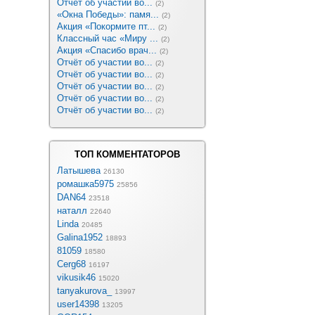
Отчёт об участии во...
(2)
«Окна Победы»: памя...
(2)
Акция «Покормите пт...
(2)
Классный час «Миру ...
(2)
Акция «Спасибо врач...
(2)
Отчёт об участии во...
(2)
Отчёт об участии во...
(2)
Отчёт об участии во...
(2)
Отчёт об участии во...
(2)
Отчёт об участии во...
(2)
ТОП КОММЕНТАТОРОВ
Латышева
26130
ромашка5975
25856
DAN64
23518
наталл
22640
Linda
20485
Galina1952
18893
81059
18580
Cerg68
16197
vikusik46
15020
tanyakurova_
13997
user14398
13205