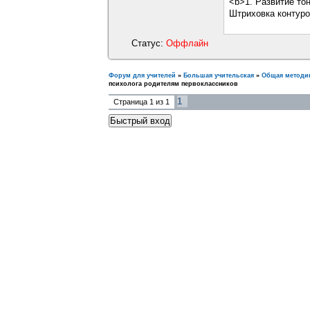
<b>1. Развитие тон
Штриховка контуров
Статус:
Оффлайн
Форум для учителей
»
Большая учительская
»
Общая методи
психолога родителям первоклассников
1
Страница
1
из
1