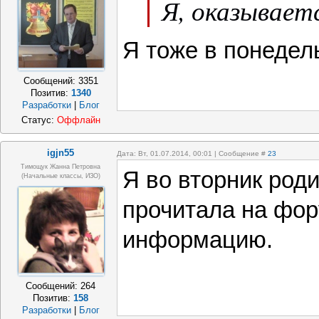
Я, оказываетс
Я тоже в понедел
Сообщений:
3351
Позитив:
1340
Разработки
|
Блог
Статус:
Оффлайн
igjn55
Дата: Вт, 01.07.2014, 00:01 | Сообщение #
23
Тимощук Жанна Петровна
Я во вторник роди
(начальные классы, ИЗО)
прочитала на фор
информацию.
Сообщений:
264
Позитив:
158
Разработки
|
Блог