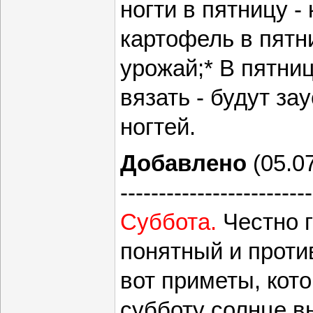
ногти в пятницу -
картофель в пятни
урожай;* В пятни
вязать - будут за
ногтей.
Добавлено
(05.07
-------------------------
Суббота.
Честно г
понятный и проти
вот приметы, кот
субботу солнце вы