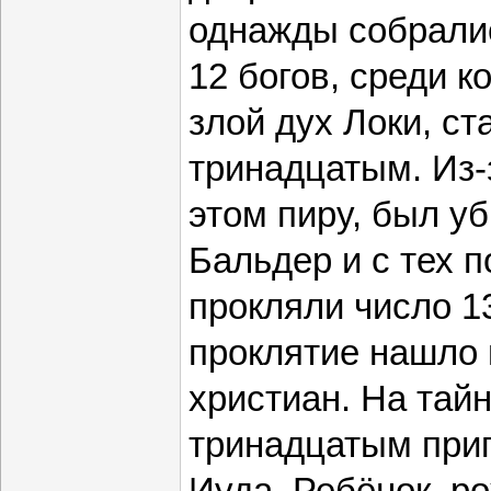
однажды собралис
12 богов, среди к
злой дух Локи, ст
тринадцатым. Из-з
этом пиру, был уб
Бальдер и с тех 
прокляли число 1
проклятие нашло
христиан. На тай
тринадцатым при
Иуда. Ребёнок, р