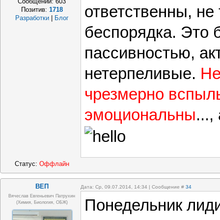
Сообщений:
603
ответственны, не 
Позитив:
1718
Разработки
|
Блог
беспорядка. Это 
пассивностью, ак
нетерпеливые.
Не
чрезмерно вспыл
эмоциональны
...
Статус:
Оффлайн
ВЕП
Дата: Ср, 09.07.2014, 14:34 | Сообщение #
34
Вячеслав Евгеньевич Патрухин
Понедельник лиди
(Химия, Биология, ОБЖ)