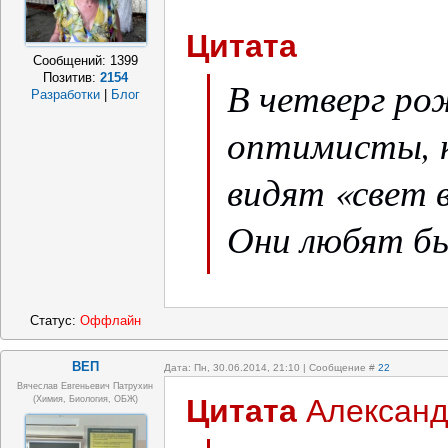
Цитата
Сообщений:
1399
Позитив:
2154
В четверг р
Разработки
|
Блог
оптимисты, 
видят «свет в
Они любят б
умеют руково
Статус:
Оффлайн
ВЕП
Дата: Пн, 30.06.2014, 21:10 | Сообщение #
22
Вячеслав Евгеньевич Патрухин
Цитата
Алексан
(Химия, Биология, ОБЖ)