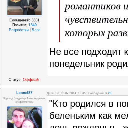
романтиков 
чувствительн
Сообщений:
3351
Позитив:
1340
которых разв
Разработки
|
Блог
эмоционально
Не все подходит к
В отношениях
понедельник роди
становятся л
Статус:
Оффлайн
стремятся к 
Leonel87
Дата: Сб, 05.07.2014, 10:35 | Сообщение #
26
устраивает р
Корогод Владимир Александрович
"Кто родился в по
(Информатика)
проявляющего
беленьким как мел
опекающего 
день рожденья - 