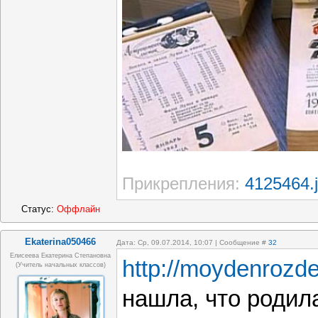
Прикрепления:
4125464.
Статус:
Оффлайн
Ekaterina050466
Дата: Ср, 09.07.2014, 10:07 | Сообщение #
32
Елисеева Екатерина Степановна
http://moydenrozde
(учитель начальных классов)
нашла, что родила