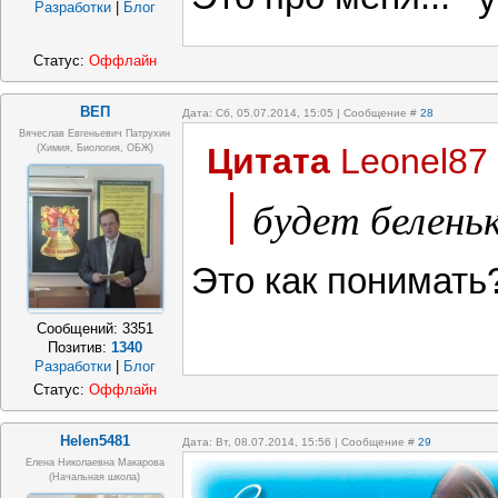
Разработки
|
Блог
Статус:
Оффлайн
ВЕП
Дата: Сб, 05.07.2014, 15:05 | Сообщение #
28
Вячеслав Евгеньевич Патрухин
Цитата
Leonel87
(Химия, Биология, ОБЖ)
будет беленьк
Это как понимать
Сообщений:
3351
Позитив:
1340
Разработки
|
Блог
Статус:
Оффлайн
Helen5481
Дата: Вт, 08.07.2014, 15:56 | Сообщение #
29
Елена Николаевна Макарова
(начальная школа)