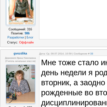
Сообщений:
316
Позитив:
986
Разработки
|
Блог
Статус:
Оффлайн
gvozdika
Дата: Ср, 09.07.2014, 10:59 | Сообщение #
33
Дериземля Ирина Николаевна
Мне тоже стало и
(учитель начальных классов)
день недели я ро
вторник, а заодно
рожденные во вт
дисциплинирован