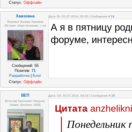
Статус:
Оффлайн
Хамзовна
Дата: Вт, 01.07.2014, 00:39 | Сообщение #
24
Лизунина Эльвира Хамзовна
А я в пятницу ро
(История, обществознание, т. яз)
форуме, интересн
Сообщений:
55
Позитив:
71
Разработки
|
Блог
Статус:
Оффлайн
ВЕП
Дата: Сб, 05.07.2014, 09:34 | Сообщение #
25
Вячеслав Евгеньевич Патрухин
Цитата
anzhelikn
(Химия, Биология, ОБЖ)
Понедельник