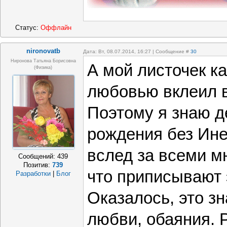
Статус:
Оффлайн
nironovatb
Дата: Вт, 08.07.2014, 16:27 | Сообщение #
30
Ниронова Татьяна Борисовна
А мой листочек к
(физика)
любовью вклеил 
Поэтому я знаю д
рождения без Инет
вслед за всеми мн
Сообщений:
439
Позитив:
739
что приписывают 
Разработки
|
Блог
Оказалось, это зн
любви, обаяния. 