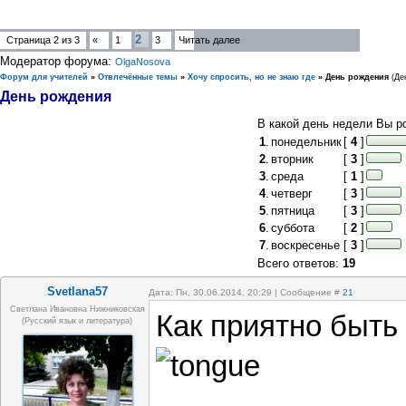
2
Страница
2
из
3
«
1
3
Читать далее
Модератор форума:
OlgaNosova
Форум для учителей
»
Отвлечённые темы
»
Хочу спросить, но не знаю где
»
День рождения
(Де
День рождения
В какой день недели Вы р
1
.
понедельник
[
4
]
2
.
вторник
[
3
]
3
.
среда
[
1
]
4
.
четверг
[
3
]
5
.
пятница
[
3
]
6
.
суббота
[
2
]
7
.
воскресенье
[
3
]
Всего ответов:
19
Svetlana57
Дата: Пн, 30.06.2014, 20:29 | Сообщение #
21
Светлана Ивановна Нижниковская
Как приятно быть
(русский язык и литература)