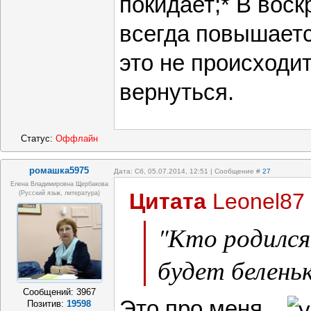
покидает;* В воск
всегда повышаетс
это не происходит
вернуться.
Статус:
Оффлайн
ромашка5975
Дата: Сб, 05.07.2014, 12:51 | Сообщение #
27
Елена Владимировна Щербакова
Цитата
Leonel87
(русский язык, литература)
"Кто родился 
будет беленьк
Сообщений:
3967
Это про меня...
Позитив:
19598