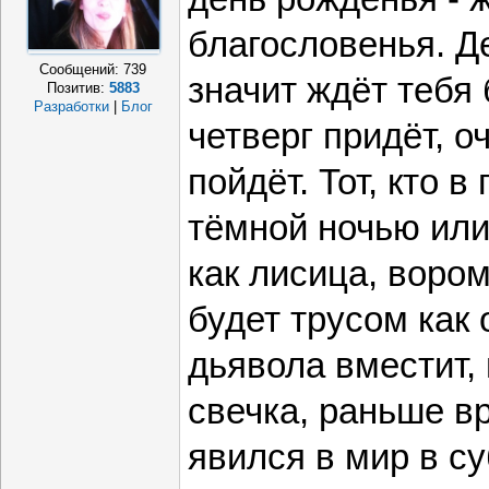
половину. Ин
благословенья. Д
Сообщений:
739
рассеянными,
значит ждёт тебя б
Позитив:
5883
Разработки
|
Блог
четверг придёт, о
сиюминутного
пойдёт. Тот, кто в
тёмной ночью или
как лисица, воро
будет трусом как 
дьявола вместит,
свечка, раньше вр
явился в мир в су