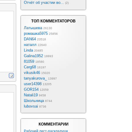
Отчёт об участии во...
(2)
ТОП КОММЕНТАТОРОВ
Латышева
26130
ромашка5975
25856
DAN64
23518
наталл
22640
Linda
20485
Galina1952
18893
81059
18580
Cerg68
16197
vikusik46
15020
tanyakurova_
13997
user14398
13205
GOR154
12059
Natali19
9458
Школьница
8744
lubovsai
8736
КОММЕНТАРИИ
Рабочий лист-раскладушк...