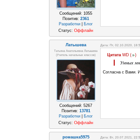
Сообщений:
1055
Позитив:
2361
Разработки
|
Блог
Статус:
Оффлайн
Латышева
Дата: Пт, 02.10.2020, 18
Татьяна Анатольевна Латышева
Цитата
WD
(
)
(учитель начальных классов)
Умных мн
Согласна с Вами. 
Сообщений:
5267
Позитив:
13781
Разработки
|
Блог
Статус:
Оффлайн
ромашка5975
Дата: Вт, 20.07.2021, 22