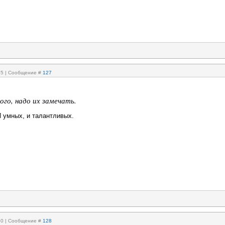
:55 | Сообщение #
127
ого, надо их замечать.
И умных, и талантливых.
:50 | Сообщение #
128