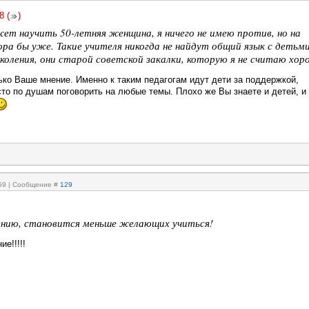
8
(
)
ет научить 50-летняя женщина, я ничего не имею против, но на
ора бы уже. Такие учителя никогда не найдут общий язык с детьм
околения, они старой советской закалки, которую я не считаю хор
ько Ваше мнение. Именно к таким педагогам идут дети за поддержкой,
то по душам поговорить на любые темы. Плохо же Вы знаете и детей, и 
:59 | Сообщение #
129
нию, становится меньше желающих учиться!
е!!!!!