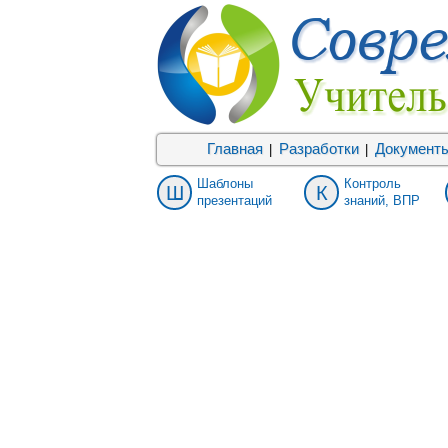
Главная
Разработки
Документ
|
|
Шаблоны
Контроль
Ш
К
презентаций
знаний, ВПР