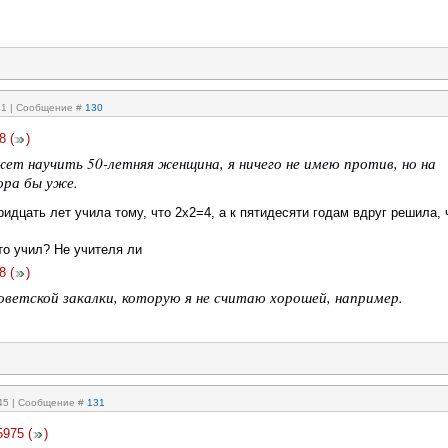
:41 | Сообщение #
130
8
(
)
ет научить 50-летняя женщина, я ничего не имею против, но на
ора бы уже.
ридцать лет учила тому, что 2х2=4, а к пятидесяти годам вдруг решила, 
кто учил? Не учителя ли
8
(
)
оветской закалки, которую я не считаю хорошей, например.
:45 | Сообщение #
131
5975
(
)