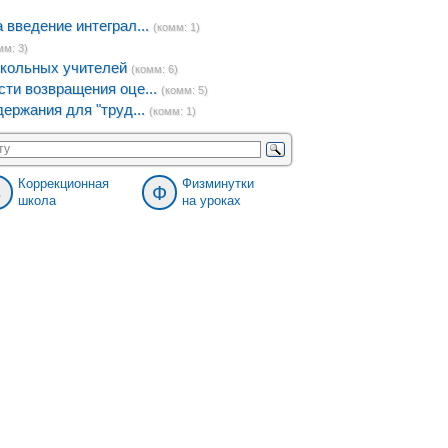
введение интеграл...
(комм: 1)
мм: 3)
кольных учителей
(комм: 6)
ти возвращения оце...
(комм: 5)
ержания для "труд...
(комм: 1)
Коррекционная
Физминутки
8
Ф
школа
на уроках