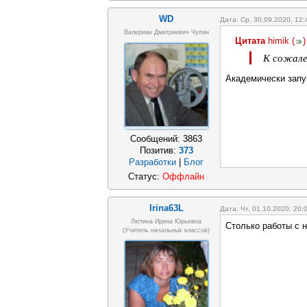
WD
Дата: Ср, 30.09.2020, 12
Валериан Дмитриевич Чупин
Цитата
himik
(
)
К сожале
Академически запу
Сообщений:
3863
Позитив:
373
Разработки
|
Блог
Статус:
Оффлайн
Irina63L
Дата: Чт, 01.10.2020, 20
Лютина Ирина Юрьевна
Столько работы с 
(Учитель начальных классов)