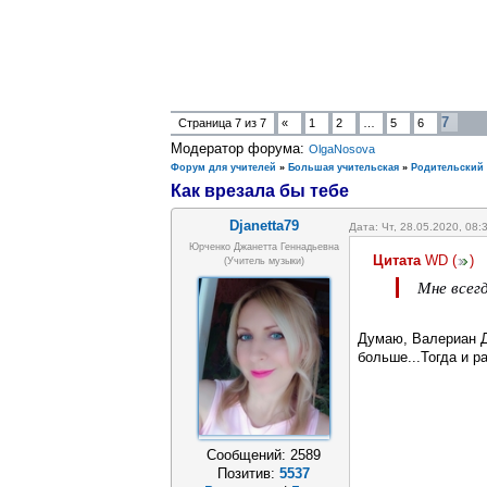
7
Страница
7
из
7
«
1
2
…
5
6
Модератор форума:
OlgaNosova
Форум для учителей
»
Большая учительская
»
Родительский
Как врезала бы тебе
Djanetta79
Дата: Чт, 28.05.2020, 08
Юрченко Джанетта Геннадьевна
Цитата
WD
(
)
(Учитель музыки)
Мне всег
Думаю, Валериан Д
больше...Тогда и р
Сообщений:
2589
Позитив:
5537