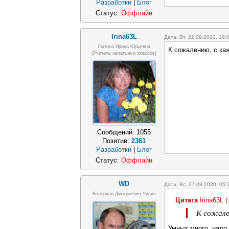
Разработки
|
Блог
Статус:
Оффлайн
Irina63L
Дата: Вт, 22.09.2020, 19
Лютина Ирина Юрьевна
К сожалению, с ка
(Учитель начальных классов)
Сообщений:
1055
Позитив:
2361
Разработки
|
Блог
Статус:
Оффлайн
WD
Дата: Вс, 27.09.2020, 05
Валериан Дмитриевич Чупин
Цитата
Irina63L
(
К сожале
Умных много, надо 