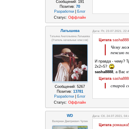
Сообщений:
191
Позитив:
70
Разработки
|
Блог
Статус:
Оффлайн
Латышева
Дата: Пт, 23.07.2021, 22
Татьяна Анатольевна Латышева
Цитата
sasha888
(учитель начальных классов)
Чему мож
пенсию п
И правда - чему? Т
2х2=5?
sasha8888
, а Вас 
Цитата
sasha888
старой с
Сообщений:
5267
Позитив:
13781
Разработки
|
Блог
Статус:
Оффлайн
WD
Дата: Сб, 24.07.2021, 04
Валериан Дмитриевич Чупин
Цитата
ромашка