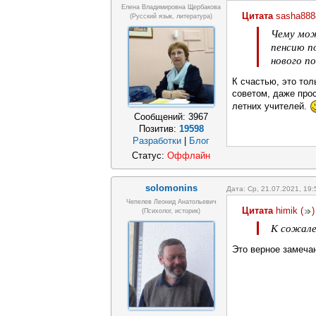
Елена Владимировна Щербакова
Цитата
sasha888
(русский язык, литература)
Чему мож
пенсию п
нового п
К счастью, это тол
советом, даже прос
летних учителей.
Сообщений:
3967
Позитив:
19598
Разработки
|
Блог
Статус:
Оффлайн
solomonins
Дата: Ср, 21.07.2021, 19
Чепелев Леонид Анатольевич
Цитата
himik
(
)
(психолог, историк)
К сожале
Это верное замечани