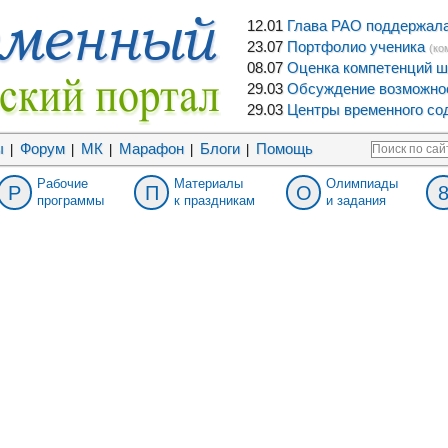
12.01
Глава РАО поддержала 
23.07
Портфолио ученика
(ко
08.07
Оценка компетенций ш
29.03
Обсуждение возможнос
29.03
Центры временного сод
ы
Форум
МК
Марафон
Блоги
Помощь
|
|
|
|
|
Рабочие
Материалы
Олимпиады
Р
П
О
программы
к праздникам
и задания