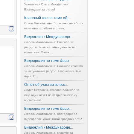
Уважаемая Ольга Михайловна!
Благодарю за отзыв!
Классный час по теме «Д...
Ольга Михайловна! Большое спасибо за
внимание к работе и отзыв.
Видеоклип к Международн...
Любовь Анатольевна! Спасибо за
ресурс и Ваше желание делиться с
коллегами. Ваша ...
Видеоролик по теме &quo...
Любовь Анатольевна! Большое спасибо
за актуальный ресурс. Творческих Вам
идей. С...
Отчёт об участии во все...
Лидия Петровна, спасибо большое за
еще один отчет по патриотическому
воспитанию.
Видеоролик по теме &quo...
Любовь Анатольевна, благодарю за
видеоролик. Даже такой праздник есть!
Видеоклип к Международн...
Любовь Анатольевна, спасибо за