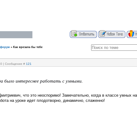
 форум
»
Как врезала бы тебе
:30 | Сообщение #
121
да было интереснее работать с умными.
митриевич, что это неоспоримо! Замечательно, когда в классе умных н
абота на уроке идет плодотворно, динамично, слаженно!