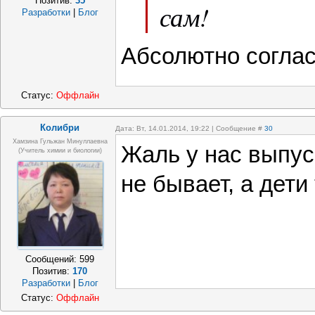
Позитив:
35
сам!
Разработки
|
Блог
Абсолютно соглас
Статус:
Оффлайн
Колибри
Дата: Вт, 14.01.2014, 19:22 | Сообщение #
30
Хамзина Гульжан Минуллаевна
Жаль у нас выпус
(учитель химии и биологии)
не бывает, а дети
Сообщений:
599
Позитив:
170
Разработки
|
Блог
Статус:
Оффлайн