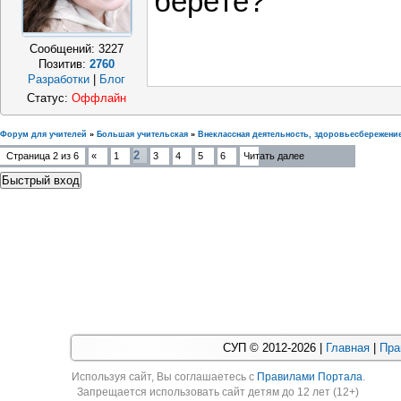
берёте?
Сообщений:
3227
Позитив:
2760
Разработки
|
Блог
Статус:
Оффлайн
Форум для учителей
»
Большая учительская
»
Внеклассная деятельность, здоровьесбережени
2
Страница
2
из
6
«
1
3
4
5
6
Читать далее
СУП © 2012-2026 |
Главная
|
Пра
Используя cайт, Вы соглашаетесь с
Правилами Портала
.
Запрещается использовать сайт детям до 12 лет (12+)