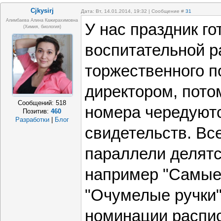
Cjkysirj
Дата: Вт, 14.01.2014, 19:32 | Сообщение #
31
Алимбаева Алина Кажирахимовна
У нас праздник го
(химия, биология)
воспитательной р
торжественного п
директором, пот
Сообщений:
518
номера чередуют
Позитив:
460
Разработки
|
Блог
свидетельств. Вс
параллели делятс
например "Самые
"Очумелые ручки" 
номинации распи