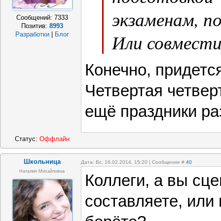
экзаменам, п
Сообщений:
7333
Позитив:
8993
Или совмести
Разработки
|
Блог
Конечно, придетс
Четвертая четверт
ещё праздники ра
Статус:
Оффлайн
Школьница
Дата: Вс, 16.02.2014, 15:20 | Сообщение #
40
Наталия Михайловна
Коллеги, а вы сц
составляете, или 