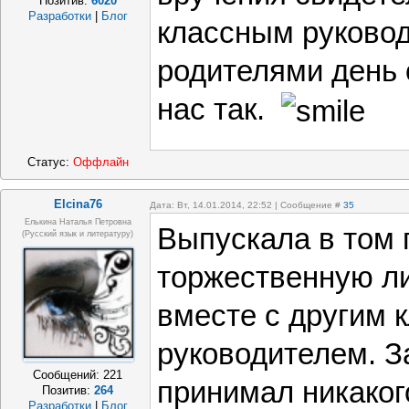
Позитив:
6020
Разработки
|
Блог
классным руково
родителями день 
нас так.
Статус:
Оффлайн
Elcina76
Дата: Вт, 14.01.2014, 22:52 | Сообщение #
35
Елькина Наталья Петровна
Выпускала в том г
(русский язык и литературу)
торжественную ли
вместе с другим 
руководителем. З
Сообщений:
221
принимал никаког
Позитив:
264
Разработки
|
Блог