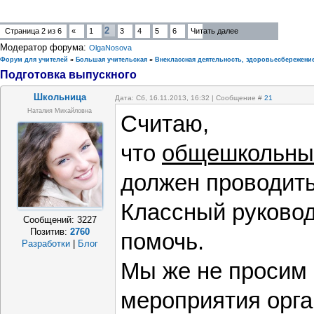
2
Страница
2
из
6
«
1
3
4
5
6
Читать далее
Модератор форума:
OlgaNosova
Форум для учителей
»
Большая учительская
»
Внеклассная деятельность, здоровьесбережени
Подготовка выпускного
Школьница
Дата: Сб, 16.11.2013, 16:32 | Сообщение #
21
Наталия Михайловна
Считаю,
что
общешкольны
должен проводить
Классный руковод
Сообщений:
3227
Позитив:
2760
помочь.
Разработки
|
Блог
Мы же не просим
мероприятия орга