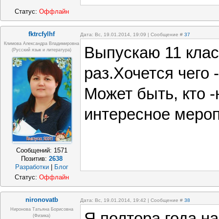
Статус:
Оффлайн
fktrcfylhf
Дата: Вс, 19.01.2014, 19:09 | Сообщение #
37
Климова Александра Владимировна
Выпускаю 11 кла
(русский язык и литература)
раз.Хочется чего -
Может быть, кто 
интересное мероп
Сообщений:
1571
Позитив:
2638
Разработки
|
Блог
Статус:
Оффлайн
nironovatb
Дата: Вс, 19.01.2014, 19:42 | Сообщение #
38
Ниронова Татьяна Борисовна
Я полтора года н
(физика)