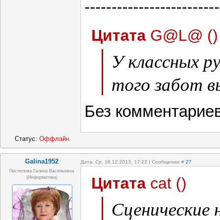
-------------------------
Цитата
G@L@
(
)
У классных р
того забот 
Без комментариев
Статус:
Оффлайн
Galina1952
Дата: Ср, 18.12.2013, 17:22 | Сообщение #
27
Поспелова Галина Васильевна
Цитата
cat
(
)
(информатика)
Сценические 