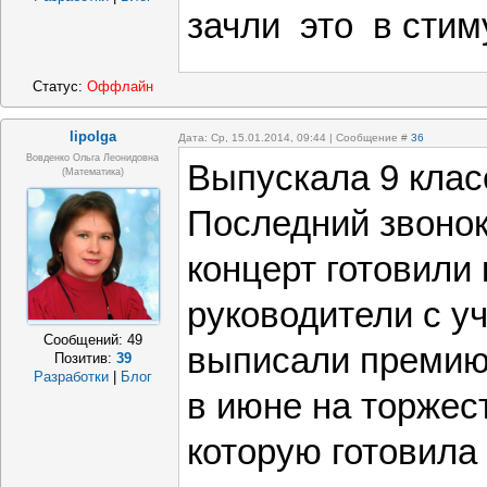
зачли это в сти
Статус:
Оффлайн
lipolga
Дата: Ср, 15.01.2014, 09:44 | Сообщение #
36
Вовденко Ольга Леонидовна
Выпускала 9 класс
(математика)
Последний звоно
концерт готовили
руководители с у
Сообщений:
49
выписали премию
Позитив:
39
Разработки
|
Блог
в июне на торжес
которую готовила 