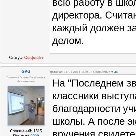
всю работу в школ
директора. Считаю
каждый должен з
делом.
Статус:
Оффлайн
GVG
Дата: Вт, 14.01.2014, 21:50 | Сообщение #
34
Гомонова Галина Васильевна
На "Последнем зв
(математика)
классники выступ
благодарности уч
школы. А после э
вручения свидете
Сообщений:
1515