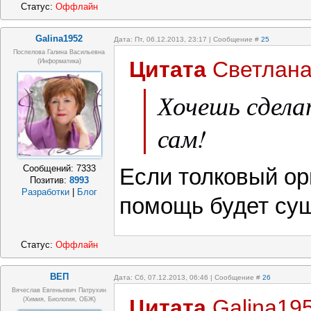
Статус:
Оффлайн
Galina1952
Дата: Пт, 06.12.2013, 23:17 | Сообщение #
25
Поспелова Галина Васильевна
Цитата
Светлан
(информатика)
Хочешь сдела
сам!
Сообщений:
7333
Если толковый орг
Позитив:
8993
Разработки
|
Блог
помощь будет су
Статус:
Оффлайн
ВЕП
Дата: Сб, 07.12.2013, 06:46 | Сообщение #
26
Вячеслав Евгеньевич Патрухин
Цитата
Galina19
(Химия, Биология, ОБЖ)