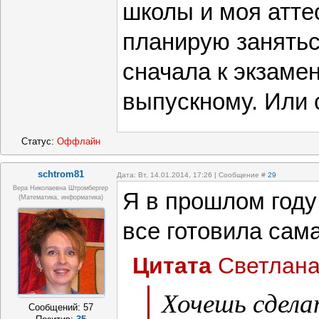
школы и моя атте
планирую занятьс
сначала к экзамен
выпускному. Или с
Статус:
Оффлайн
schtrom81
Дата: Вт, 14.01.2014, 17:26 | Сообщение #
29
Вера Николаевна Штромбергер
Я в прошлом году
(математика, информатика)
все готовила сам
Цитата
Светлан
Хочешь сдела
Сообщений:
57