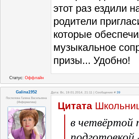
этот раз ездили н
родители приглас
которые обеспечи
музыкальное соп
призы... Удобно!
Статус:
Оффлайн
Galina1952
Дата: Вс, 19.01.2014, 21:11 | Сообщение #
39
Поспелова Галина Васильевна
Цитата
Школьни
(информатика)
в четвёртой 
подготовкой -