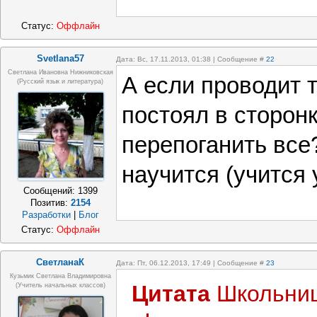
Статус:
Оффлайн
Svetlana57
Дата: Вс, 17.11.2013, 01:38 | Сообщение #
22
Светлана Ивановна Нижниковская
А если проводит т
(русский язык и литература)
постоял в сторонк
перепоганить все
научится (учится 
Сообщений:
1399
Позитив:
2154
Разработки
|
Блог
Статус:
Оффлайн
СветланаК
Дата: Пт, 06.12.2013, 17:49 | Сообщение #
23
Кузьмик Светлана Владимировна
Цитата
Школьни
(учитель начальных классов)