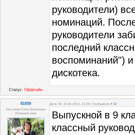
руководители) все
номинаций. После
руководители заб
последний классн
воспоминаний") и
дискотека.
Статус:
Оффлайн
81059
Дата: Вт, 14.01.2014, 21:08 | Сообщение #
32
Хлустикова Елена Дмитриевна
Выпускной в 9 кла
(немецкий язык)
классный руковод