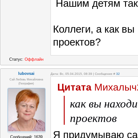
Нашим детям тако
Коллеги, а как вы
проектов?
Статус:
Оффлайн
lubovsai
Дата: Вс, 05.04.2015, 08:39 | Сообщение #
32
Сай Любовь Михайловна
Цитата
Михалыч
(география)
как вы наход
проектов
Я придумываю сам
Сообщений:
1639