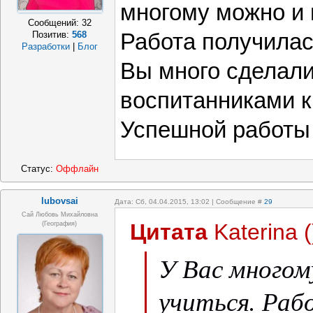
многому можно и 
Сообщений:
32
Работа получилас
Позитив:
568
Разработки
|
Блог
Вы много сделали
воспитанниками к
Успешной работы
Статус:
Оффлайн
lubovsai
Дата: Сб, 04.04.2015, 13:02 | Сообщение #
29
Сай Любовь Михайловна
Цитата
Katerina
(
(география)
У Вас многом
учиться. Раб