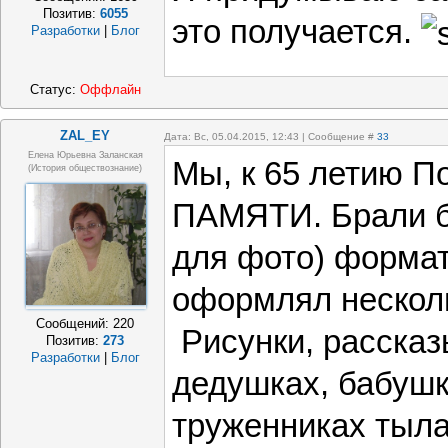
Позитив:
6055
это получается.
Разработки
|
Блог
Статус:
Оффлайн
ZAL_EY
Дата: Вс, 05.04.2015, 12:43 | Сообщение #
33
Елена Юрьевна Заланская
Мы, к 65 летию 
(история обществознание)
ПАМЯТИ. Брали б
для фото) формат
оформлял несколь
Сообщений:
220
Рисунки, рассказ
Позитив:
273
Разработки
|
Блог
дедушках, бабушк
труженниках тыла