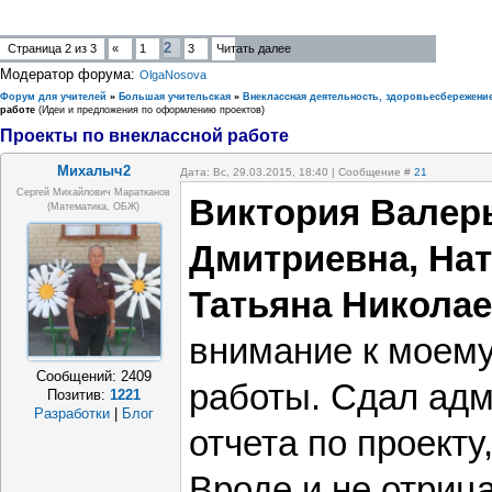
2
Страница
2
из
3
«
1
3
Читать далее
Модератор форума:
OlgaNosova
Форум для учителей
»
Большая учительская
»
Внеклассная деятельность, здоровьесбережени
работе
(Идеи и предложения по оформлению проектов)
Проекты по внеклассной работе
Михалыч2
Дата: Вс, 29.03.2015, 18:40 | Сообщение #
21
Сергей Михайлович Маратканов
Виктория Валер
(математика, ОБЖ)
Дмитриевна, На
Татьяна Никола
внимание к моему
Сообщений:
2409
работы. Сдал адм
Позитив:
1221
Разработки
|
Блог
отчета по проекту,
Вроде и не отриц