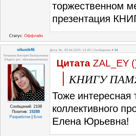
торжественном м
презентация КН
Статус:
Оффлайн
vikusik46
Дата: Вс, 05.04.2015, 13:45 | Сообщение #
34
Полшкова Виктория Валерьяновна
Цитата
ZAL_EY
(
(педагог доп. образования/вокал)
КНИГУ ПАМ
Тоже интересная 
коллективного пр
Сообщений:
2108
Позитив:
19288
Разработки
|
Блог
Елена Юрьевна!