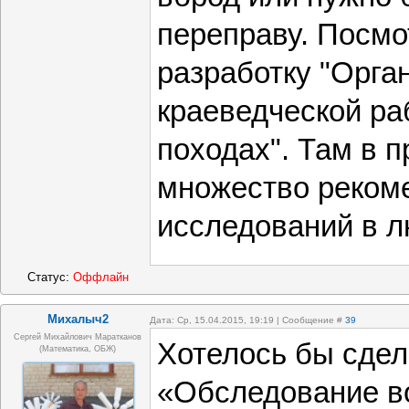
переправу. Посм
разработку "Орга
краеведческой ра
походах". Там в 
множество реком
исследований в л
Статус:
Оффлайн
Михалыч2
Дата: Ср, 15.04.2015, 19:19 | Сообщение #
39
Сергей Михайлович Маратканов
Хотелось бы сдел
(математика, ОБЖ)
«Обследование в