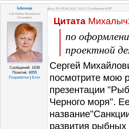
lubovsai
Дата: Пт, 03.04.2015, 20:22 | Сообщение #
27
Сай Любовь Михайловна
Цитата
Михалыч
(география)
по оформлен
проектной д
Сергей Михайлови
Сообщений:
1639
Позитив:
6055
посмотрите мою 
Разработки
|
Блог
презентации "Ры
Черного моря". Е
название"Санкции
развития рыбных 