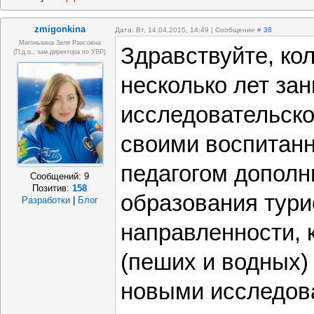
zmigonkina
Дата: Вт, 14.04.2015, 14:49 | Сообщение #
38
Мигонькина Зиля Раисовна
Здравствуйте, кол
(п.д.о., зам.директора по УВР)
несколько лет за
исследовательско
своими воспитанн
педагогом дополн
Сообщений:
9
Позитив:
158
образования тури
Разработки
|
Блог
направленности, 
(пеших и водных)
новыми исследов