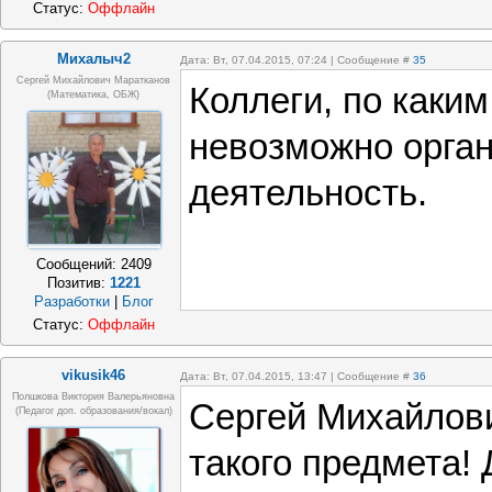
Статус:
Оффлайн
Михалыч2
Дата: Вт, 07.04.2015, 07:24 | Сообщение #
35
Сергей Михайлович Маратканов
Коллеги, по каки
(математика, ОБЖ)
невозможно орган
деятельность.
Сообщений:
2409
Позитив:
1221
Разработки
|
Блог
Статус:
Оффлайн
vikusik46
Дата: Вт, 07.04.2015, 13:47 | Сообщение #
36
Полшкова Виктория Валерьяновна
Сергей Михайлови
(педагог доп. образования/вокал)
такого предмета!