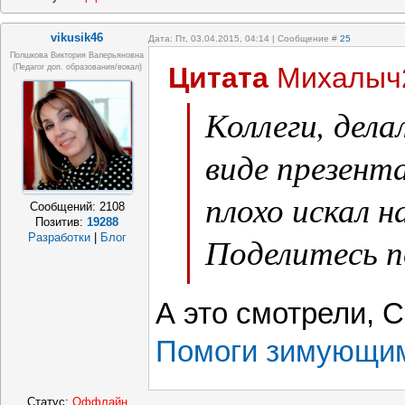
vikusik46
Дата: Пт, 03.04.2015, 04:14 | Сообщение #
25
Полшкова Виктория Валерьяновна
Цитата
Михалыч
(педагог доп. образования/вокал)
Коллеги, дела
виде презент
плохо искал н
Сообщений:
2108
Позитив:
19288
Поделитесь 
Разработки
|
Блог
или идеями.
А это смотрели, 
Помоги зимующи
Статус:
Оффлайн