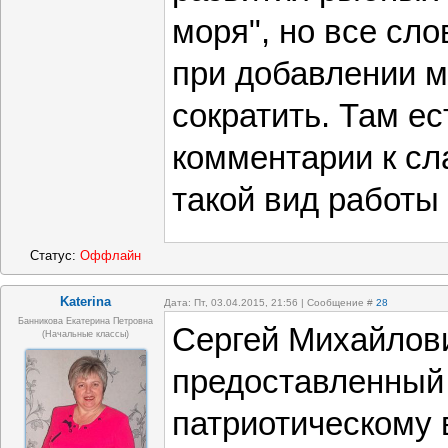
моря", но все сл
при добавлении м
сократить. Там ес
комментарии к сл
такой вид работы 
Статус:
Оффлайн
Katerina
Дата: Пт, 03.04.2015, 21:56 | Сообщение #
28
Банникова Екатерина Петровна
Сергей Михайлови
(начальные классы)
предоставленный 
патриотическому 