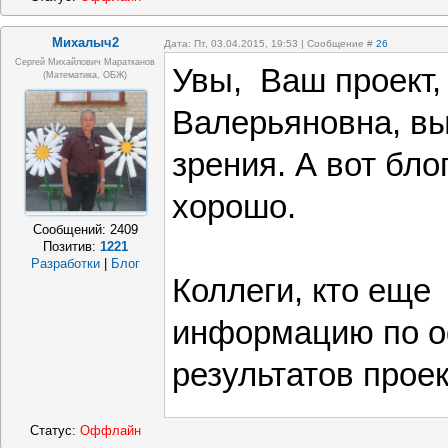
Михалыч2
Дата: Пт, 03.04.2015, 19:53 | Сообщение #
26
Сергей Михайлович Маратканов
Увы, Ваш проект,
(математика, ОБЖ)
Валерьяновна, вы
зрения. А вот бло
хорошо.
Сообщений:
2409
Позитив:
1221
Разработки
|
Блог
Коллеги, кто еще
информацию по 
результатов прое
Статус:
Оффлайн