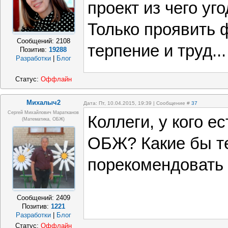
проект из чего уг
Только проявить 
Сообщений:
2108
терпение и труд...
Позитив:
19288
Разработки
|
Блог
Статус:
Оффлайн
Михалыч2
Дата: Пт, 10.04.2015, 19:39 | Сообщение #
37
Сергей Михайлович Маратканов
Коллеги, у кого е
(математика, ОБЖ)
ОБЖ? Какие бы т
порекомендовать 
Сообщений:
2409
Позитив:
1221
Разработки
|
Блог
Статус:
Оффлайн