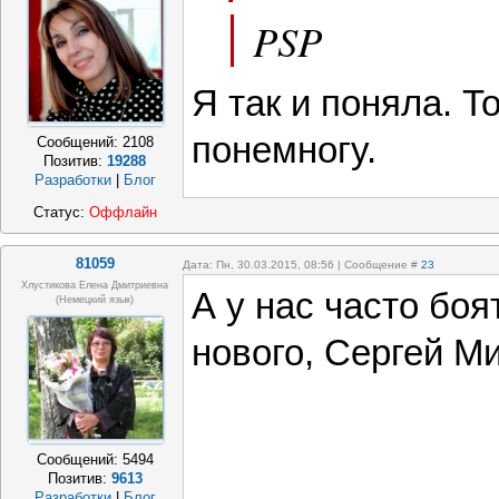
PSP
Я так и поняла. 
понемногу.
Сообщений:
2108
Позитив:
19288
Разработки
|
Блог
Статус:
Оффлайн
81059
Дата: Пн, 30.03.2015, 08:56 | Сообщение #
23
Хлустикова Елена Дмитриевна
А у нас часто боя
(немецкий язык)
нового, Сергей М
Сообщений:
5494
Позитив:
9613
Разработки
|
Блог