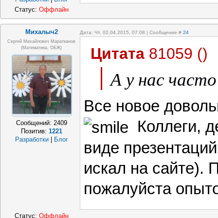
Статус:
Оффлайн
Михалыч2
Дата: Чт, 02.04.2015, 07:08 | Сообщение #
24
Сергей Михайлович Маратканов
Цитата
81059
(
)
(математика, ОБЖ)
А у нас часто
Все новое доволь
Коллеги, де
Сообщений:
2409
Позитив:
1221
Разработки
|
Блог
виде презентаций
искал на сайте). 
пожалуйста опыт
Статус:
Оффлайн