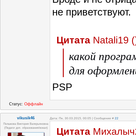
не приветствуют
Цитата
Natali19
(
какой програ
для оформлен
PSP
Статус:
Оффлайн
vikusik46
Дата: Пн, 30.03.2015, 00:05 | Сообщение #
22
Полшкова Виктория Валерьяновна
Цитата
Михалыч
(педагог доп. образования/вокал)