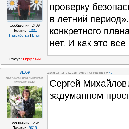
проверку безопас
в летний период».
Сообщений:
2409
конкретного план
Позитив:
1221
Разработки
|
Блог
нет. И как это вс
Статус:
Оффлайн
81059
Дата: Ср, 15.04.2015, 20:08 | Сообщение #
40
Хлустикова Елена Дмитриевна
Сергей Михайлови
(немецкий язык)
задуманном проек
Сообщений:
5494
Позитив:
9613