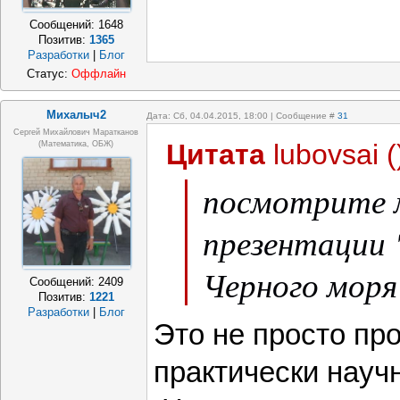
Сообщений:
1648
Позитив:
1365
Разработки
|
Блог
Статус:
Оффлайн
Михалыч2
Дата: Сб, 04.04.2015, 18:00 | Сообщение #
31
Сергей Михайлович Маратканов
Цитата
lubovsai
(
(математика, ОБЖ)
посмотрите 
презентации 
Черного моря
Сообщений:
2409
Позитив:
1221
Разработки
|
Блог
Это не просто про
практически науч