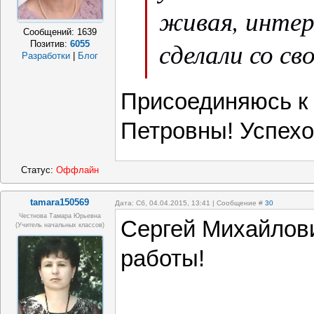
живая, интер
Сообщений:
1639
сделали со св
Позитив:
6055
Разработки
|
Блог
воспитанника
Присоединяюсь к
Победы. Усп
Петровны! Успехо
Вашим детям
Статус:
Оффлайн
tamara150569
Дата: Сб, 04.04.2015, 13:41 | Сообщение #
30
Честнова Тамара Юрьевна
Сергей Михайлов
(учитель начальных классов)
работы!