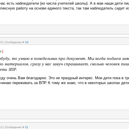
нас есть наблюдатели (из числа учителей школы). А в мае наши дети пи
лексную работу на основе единого текста, так там наблюдатель сидит и
:23 | Сообщение #
10
)
абуду, то узнаю в понедельник про документ. Мы когда подаем зая
о материалов, сразу у нас завуч спрашивает, сколько человек пиш
дети ЗПР.
ду очень Вам благодарно. Это не праздный интерес. Мои дети пока в т
ачинаю переживать за ВПР. К тому же знаю, что в некоторых школах дети
:13 | Сообщение #
11