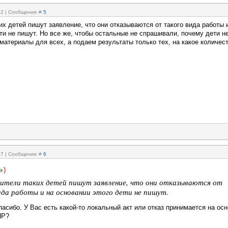
:52 | Сообщение #
5
их детей пишут заявление, что они отказываются от такого вида работы 
ти не пишут. Но все же, чтобы остальные не спрашивали, почему дети н
материалы для всех, а подаем результаты только тех, на какое количес
:47 | Сообщение #
6
)
дители таких детей пишут заявление, что они отказываются от
ида работы и на основании этого дети не пишут.
асибо. У Вас есть какой-то локальный акт или отказ принимается на ос
ПР?