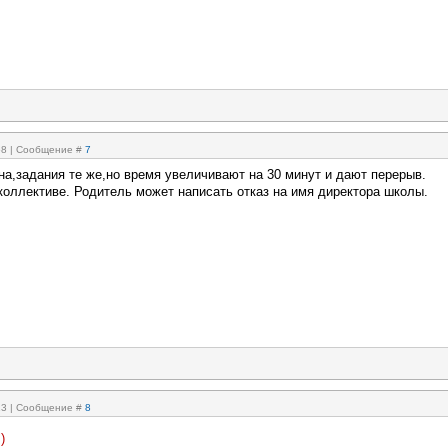
:58 | Сообщение #
7
на,задания те же,но время увеличивают на 30 минут и дают перерыв.
коллективе. Родитель может написать отказ на имя директора школы.
:13 | Сообщение #
8
)