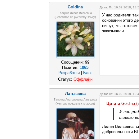
Goldina
Дата: Пт, 16.02.2018, 18
Голдина Лилия Вильевна
У нас родители так
(репетитор по русскому языку)
основании этого де
пишут, мы готовим 
заказывали.
Сообщений:
99
Позитив:
1065
Разработки
|
Блог
Статус:
Оффлайн
Латышева
Дата: Пт, 16.02.2018, 19
Татьяна Анатольевна Латышева
Цитата
Goldina
(
(учитель начальных классов)
У нас ро
такого в
Лилия Вильевна, сп
добровольности В