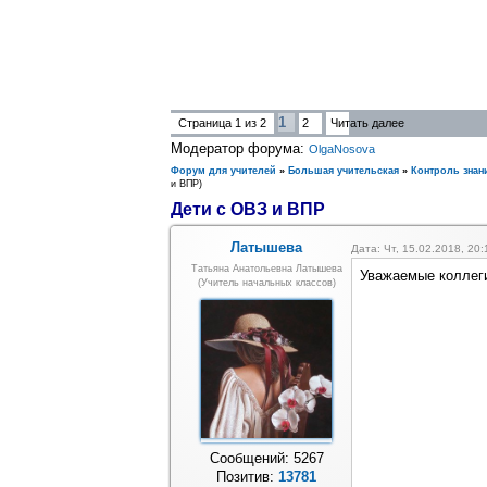
1
Страница
1
из
2
2
Читать далее
Модератор форума:
OlgaNosova
Форум для учителей
»
Большая учительская
»
Контроль знан
и ВПР)
Дети с ОВЗ и ВПР
Латышева
Дата: Чт, 15.02.2018, 20
Татьяна Анатольевна Латышева
Уважаемые коллег
(учитель начальных классов)
Сообщений:
5267
Позитив:
13781