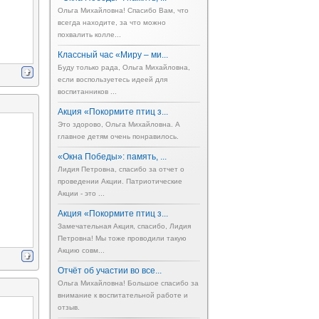
Ольга Михайловна! Спасибо Вам, что
всегда находите, за что можно
похвалить колле...
Классный час «Миру – ми...
Буду только рада, Ольга Михайловна,
если воспользуетесь идеей для
воспитанников ...
Акция «Покормите птиц з...
Это здорово, Ольга Михайловна. А
главное детям очень понравилось.
«Окна Победы»: память, ...
Лидия Петровна, спасибо за отчет о
проведении Акции. Патриотические
Акции - это ...
Акция «Покормите птиц з...
Замечательная Акция, спасибо, Лидия
Петровна! Мы тоже проводили такую
Акцию совм...
Отчёт об участии во все...
Ольга Михайловна! Большое спасибо за
внимание к воспитательной работе и
отзыв.