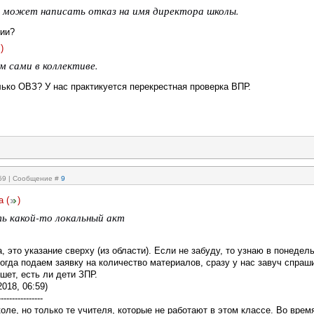
 может написать отказ на имя директора школы.
нии?
)
м сами в коллективе.
лько ОВЗ? У нас практикуется перекрестная проверка ВПР.
:59 | Сообщение #
9
а
(
)
ть какой-то локальный акт
, это указание сверху (из области). Если не забуду, то узнаю в понедел
огда подаем заявку на количество материалов, сразу у нас завуч спраш
шет, есть ли дети ЗПР.
2018, 06:59)
----------------
ле, но только те учителя, которые не работают в этом классе. Во врем