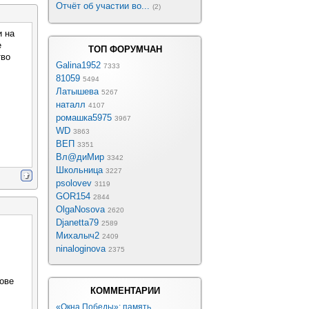
Отчёт об участии во...
(2)
и на
е
ТОП ФОРУМЧАН
тво
Galina1952
7333
81059
5494
Латышева
5267
наталл
4107
ромашка5975
3967
WD
3863
ВЕП
3351
Вл@диМир
3342
Школьница
3227
psolovev
3119
GOR154
2844
OlgaNosova
2620
Djanetta79
2589
Михалыч2
2409
ninaloginova
2375
нове
КОММЕНТАРИИ
«Окна Победы»: память, ...