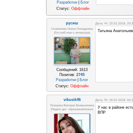
Разработки
|
Блог
Статус:
Оффлайн
русиш
Дата: Чт, 15.02.2018, 20
Селиванова Галина Геннадьевна
Татьяна Анатольевн
(русский язык и литература)
Сообщений:
1613
Позитив:
2745
Разработки
|
Блог
Статус:
Оффлайн
vikusik46
Дата: Пт, 16.02.2018, 04
Полшкова Виктория Валерьяновна
У нас в районе ест
(педагог доп. образования/вокал)
ВПР.