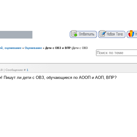
ий, оценивание
»
Оценивание
»
Дети с ОВЗ и ВПР
(Дети с ОВЗ
:18 | Сообщение #
1
и! Пишут ли дети с ОВЗ, обучающиеся по АООП и АОП, ВПР?