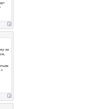
шут
з
вку на
ет,
ретьем
 с