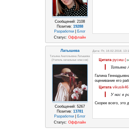
Сообщений:
2108
Позитив:
19288
Разработки
|
Блог
Статус:
Оффлайн
Латышева
Дата: Пт, 16.02.2018, 13
Татьяна Анатольевна Латышева
Цитата
русиш
(
(учитель начальных классов)
Татьяна А
Галина Геннадьевна
оценивание его ра
Цитата
vikusik46
У нас в 
Скорее всего, это 
Сообщений:
5267
Позитив:
13781
Разработки
|
Блог
Статус:
Оффлайн