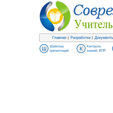
Главная
Разработки
Документ
|
|
Шаблоны
Контроль
Ш
К
презентаций
знаний, ВПР