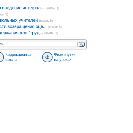
введение интеграл...
(комм: 1)
мм: 3)
кольных учителей
(комм: 6)
ти возвращения оце...
(комм: 5)
ержания для "труд...
(комм: 1)
Коррекционная
Физминутки
8
Ф
школа
на уроках