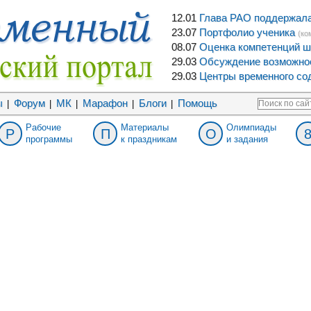
12.01
Глава РАО поддержала 
23.07
Портфолио ученика
(ко
08.07
Оценка компетенций ш
29.03
Обсуждение возможнос
29.03
Центры временного сод
ы
Форум
МК
Марафон
Блоги
Помощь
|
|
|
|
|
Рабочие
Материалы
Олимпиады
Р
П
О
программы
к праздникам
и задания