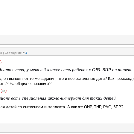
:18 | Сообщение #
4
)
натольевна, у меня в 5 классе есть ребенок с ОВЗ. ВПР он пишет.
, он выполняет те же задания, что и все остальные дети? Как происход
боты? На общих основаниях?
(
)
районе есть специальная школа-интернат для таких детей.
для детей со снижением интеллекта. А как же ОНР, ТНР, РАС, ЗПР?