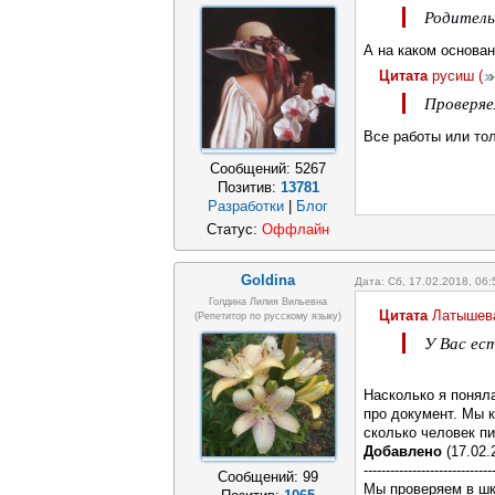
Родитель
А на каком основа
Цитата
русиш
(
Проверяе
Все работы или то
Сообщений:
5267
Позитив:
13781
Разработки
|
Блог
Статус:
Оффлайн
Goldina
Дата: Сб, 17.02.2018, 06
Голдина Лилия Вильевна
Цитата
Латышев
(репетитор по русскому языку)
У Вас ес
Насколько я поняла
про документ. Мы к
сколько человек пи
Добавлено
(17.02.
-----------------------------
Сообщений:
99
Мы проверяем в шко