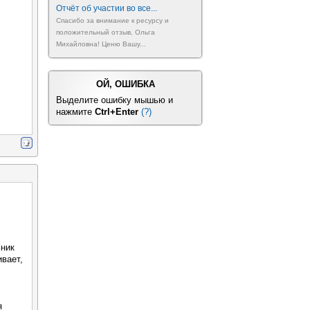
Отчёт об участии во все...
Спасибо за внимание к ресурсу и
положительный отзыв, Ольга
Михайловна! Ценю Вашу...
ОЙ, ОШИБКА
Выделите ошибку мышью и
нажмите
Ctrl+Enter
(?)
ьник
ивает,
я