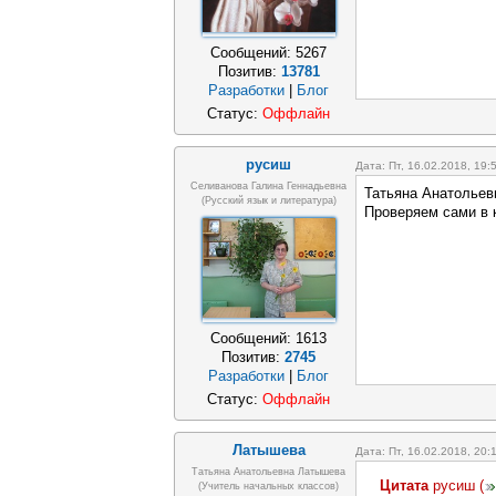
Сообщений:
5267
Позитив:
13781
Разработки
|
Блог
Статус:
Оффлайн
русиш
Дата: Пт, 16.02.2018, 19
Селиванова Галина Геннадьевна
Татьяна Анатольев
(русский язык и литература)
Проверяем сами в 
Сообщений:
1613
Позитив:
2745
Разработки
|
Блог
Статус:
Оффлайн
Латышева
Дата: Пт, 16.02.2018, 20
Татьяна Анатольевна Латышева
Цитата
русиш
(
(учитель начальных классов)