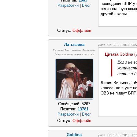
Позитив:
1065
проведения ВПР у 
Разработки
|
Блог
региональную комп
другой школы.
Статус:
Оффлайн
Латышева
Дата: Сб, 17.02.2018, 08
Татьяна Анатольевна Латышева
Цитата
Goldina
(
(учитель начальных классов)
Если не з
количеств
есть ли 
Лилия Вильевна, бу
классе, но я уже н
ОВЗ не пишут ВПР.
Сообщений:
5267
Позитив:
13781
Разработки
|
Блог
Статус:
Оффлайн
Goldina
Дата: Сб, 17.02.2018, 12