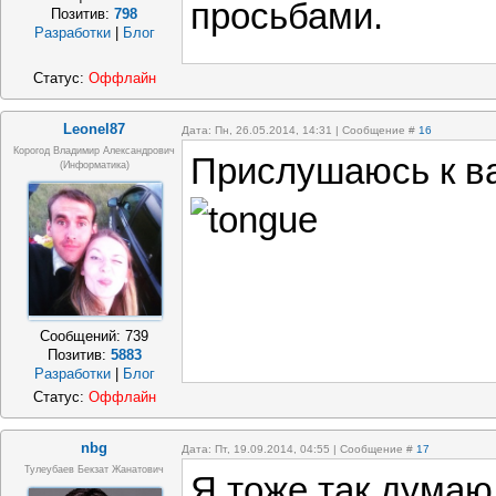
просьбами.
Позитив:
798
Разработки
|
Блог
Статус:
Оффлайн
Leonel87
Дата: Пн, 26.05.2014, 14:31 | Сообщение #
16
Корогод Владимир Александрович
Прислушаюсь к в
(Информатика)
Сообщений:
739
Позитив:
5883
Разработки
|
Блог
Статус:
Оффлайн
nbg
Дата: Пт, 19.09.2014, 04:55 | Сообщение #
17
Тулеубаев Бекзат Жанатович
Я тоже так думаю