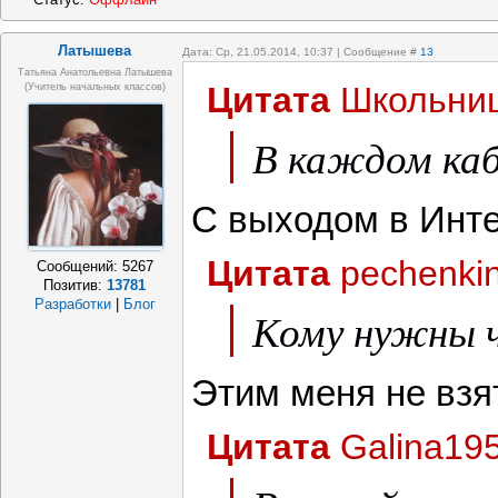
Латышева
Дата: Ср, 21.05.2014, 10:37 | Сообщение #
13
Татьяна Анатольевна Латышева
Цитата
Школьни
(учитель начальных классов)
В каждом каб
С выходом в Инт
Цитата
pechenki
Сообщений:
5267
Позитив:
13781
Разработки
|
Блог
Кому нужны ч
Этим меня не взя
Цитата
Galina19