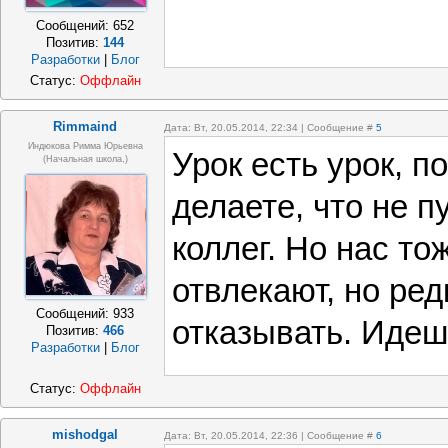
Сообщений:
652
Позитив:
144
Разработки
|
Блог
Статус:
Оффлайн
Rimmaind
Дата: Вт, 20.05.2014, 22:34 | Сообщение #
5
Индюкова Римма Юрьевна
Урок есть урок, 
(Начальная школа,)
делаете, что не 
коллег. Но нас то
отвлекают, но ред
Сообщений:
933
отказывать. Идешь
Позитив:
466
Разработки
|
Блог
Статус:
Оффлайн
mishodgal
Дата: Вт, 20.05.2014, 22:36 | Сообщение #
6