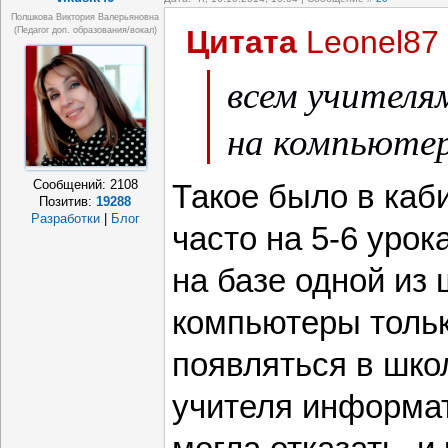
Полшкова Виктория Валерьяновна
Цитата
Leonel87
(педагог доп. образования/вокал)
всем учителя
на компьюте
Сообщений:
2108
Такое было в каб
Позитив:
19288
Разработки
|
Блог
часто на 5-6 урок
на базе одной из 
компьютеры толь
появляться в шко
учителя информат