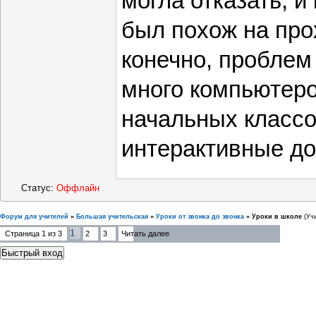
могла отказать, 
был похож на про
конечно, проблем 
много компьютеро
начальных классов
интерактивные до
Статус:
Оффлайн
Форум для учителей
»
Большая учительская
»
Уроки от звонка до звонка
»
Уроки в школе
(Уч
1
Страница
1
из
3
2
3
Читать далее