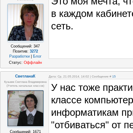
Это моя мечта, ч
в каждом кабинет
сеть.
Сообщений:
347
Позитив:
3272
Разработки
|
Блог
Статус:
Оффлайн
СветланаК
Дата: Ср, 21.05.2014, 14:02 | Сообщение #
15
Кузьмик Светлана Владимировна
У нас тоже практ
(учитель начальных классов)
классе компьютер
информатикам пр
"отбиваться" от п
Сообщений:
1671