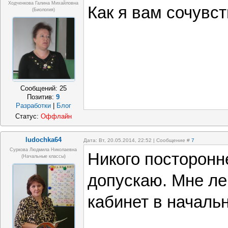
Ходченкова Галина Михайловна
Как я вам сочувс
(биология)
Сообщений:
25
Позитив:
9
Разработки
|
Блог
Статус:
Оффлайн
ludochka64
Дата: Вт, 20.05.2014, 22:52 | Сообщение #
7
Суркова Людмила Николаевна
Никого посторонне
(начальные классы)
допускаю. Мне лег
кабинет в началь