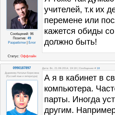
учителей, т.к их 
перемене или пос
кажется обиды со
Сообщений:
96
Позитив:
49
должно быть!
Разработки
|
Блог
Статус:
Оффлайн
0990187897
Дата: Вс, 21.09.2014, 19:18 | Сообщение #
18
Дудникова Наталья Борисовна
А я в кабинет в с
(русский язык и литература)
компьютера. Част
парты. Иногда ус
другим. Например