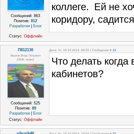
коллеге. Ей не хо
Сообщений:
863
коридору, садится
Позитив:
812
Разработки
|
Блог
Статус:
Оффлайн
П812130
Дата: Чт, 16.10.2014, 08:55 | Сообщение #
19
Иванов Игорь Петрович
Что делать когда 
(ОБЖ, право)
кабинетов?
Сообщений:
525
Позитив:
89
Разработки
|
Блог
Статус:
Оффлайн
vikusik46
Дата: Чт, 16.10.2014, 10:04 | Сообщение #
20