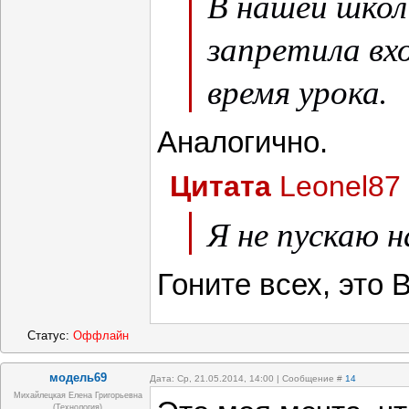
В нашей школ
запретила вхо
время урока.
Аналогично.
Цитата
Leonel87
Я не пускаю н
Гоните всех, это 
Статус:
Оффлайн
модель69
Дата: Ср, 21.05.2014, 14:00 | Сообщение #
14
Михайлецкая Елена Григорьевна
(технология)