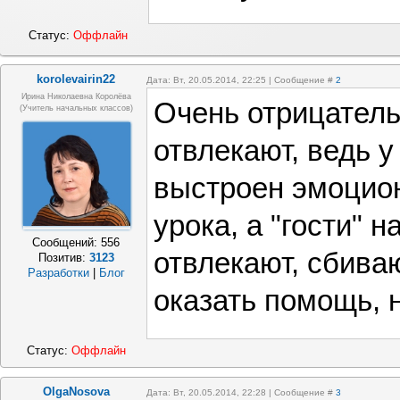
Статус:
Оффлайн
korolevairin22
Дата: Вт, 20.05.2014, 22:25 | Сообщение #
2
Ирина Николаевна Королёва
Очень отрицатель
(учитель начальных классов)
отвлекают, ведь у
выстроен эмоцио
урока, а "гости" 
Сообщений:
556
отвлекают, сбива
Позитив:
3123
Разработки
|
Блог
оказать помощь, н
Статус:
Оффлайн
OlgaNosova
Дата: Вт, 20.05.2014, 22:28 | Сообщение #
3