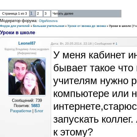
1
Страница
1
из
3
2
3
Читать далее
Модератор форума:
OlgaNosova
Форум для учителей
»
Большая учительская
»
Уроки от звонка до звонка
»
Уроки в школе
(Уч
Уроки в школе
Leonel87
Дата: Вт, 20.05.2014, 22:18 | Сообщение #
1
Корогод Владимир Александрович
У меня кабинет и
(Информатика)
бывает такое что
учителям нужно р
компьютере или н
Сообщений:
739
интернете,старюс
Позитив:
5883
Разработки
|
Блог
запускать коллег.
к этому?