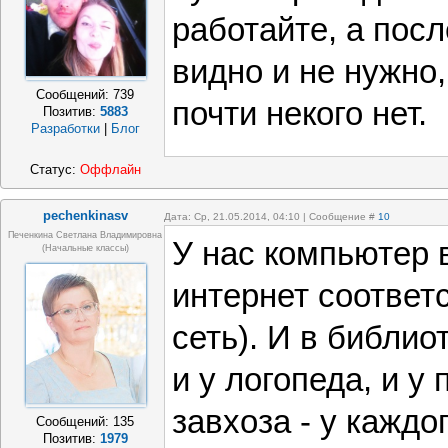
работайте, а посл
видно и не нужно
Сообщений:
739
почти некого нет.
Позитив:
5883
Разработки
|
Блог
Статус:
Оффлайн
pechenkinasv
Дата: Ср, 21.05.2014, 04:10 | Сообщение #
10
Печенкина Светлана Владимировна
У нас компьютер 
(начальные классы)
интернет соответ
сеть). И в библиот
и у логопеда, и у 
завхоза - у каждо
Сообщений:
135
Позитив:
1979