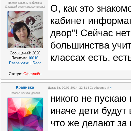
Носова Ольга Михайловна
О, как это знаком
(старший воспитатель/учитель)
кабинет информат
двор"! Сейчас нет
большинства учи
Сообщений:
2620
классах есть, ест
Позитив:
10616
Разработки
|
Блог
Статус:
Оффлайн
Крапивка
Дата: Вт, 20.05.2014, 22:31 | Сообщение #
4
Наталья Александровна
никого не пускаю 
иначе дети будут 
что же делают за