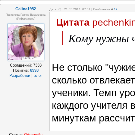
Galina1952
Дата: Ср, 21.05.2014, 07:31 | Сообщение #
12
Поспелова Галина Васильевна
Цитата
pechenki
(информатика)
Кому нужны ч
Не столько "чужи
Сообщений:
7333
Позитив:
8993
Разработки
|
Блог
сколько отвлекает
ученики. Темп уро
каждого учителя 
минуткам рассчит
Статус:
Оффлайн