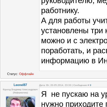
руководителю, м
работнику.
А для работы учи
установлены три 
можно и с элект
поработать, и рас
информацию в Инт
Статус:
Оффлайн
Leonel87
Дата: Вт, 20.05.2014, 23:33 | Сообщение #
9
Корогод Владимир Александрович
Я не пускаю на ур
(Информатика)
нужно приходите 