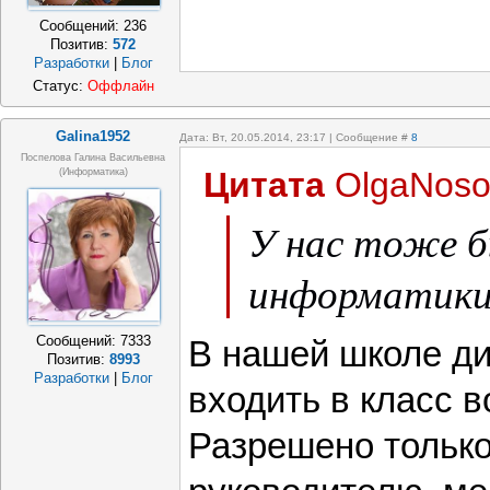
Сообщений:
236
Позитив:
572
Разработки
|
Блог
Статус:
Оффлайн
Galina1952
Дата: Вт, 20.05.2014, 23:17 | Сообщение #
8
Поспелова Галина Васильевна
Цитата
OlgaNoso
(информатика)
У нас тоже б
информатики 
Сообщений:
7333
В нашей школе ди
Позитив:
8993
Разработки
|
Блог
входить в класс в
Разрешено тольк