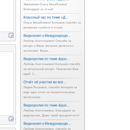
Уважаемая Ольга Михайловна!
Благодарю за отзыв!
Классный час по теме «Д...
Ольга Михайловна! Большое спасибо за
внимание к работе и отзыв.
Видеоклип к Международн...
Любовь Анатольевна! Спасибо за
ресурс и Ваше желание делиться с
коллегами. Ваша ...
Видеоролик по теме &quo...
Любовь Анатольевна! Большое спасибо
за актуальный ресурс. Творческих Вам
идей. С...
Отчёт об участии во все...
Лидия Петровна, спасибо большое за
еще один отчет по патриотическому
воспитанию.
Видеоролик по теме &quo...
Любовь Анатольевна, благодарю за
видеоролик. Даже такой праздник есть!
Видеоклип к Международн...
Любовь Анатольевна, спасибо за