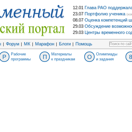
12.01
Глава РАО поддержала 
23.07
Портфолио ученика
(ко
08.07
Оценка компетенций ш
29.03
Обсуждение возможнос
29.03
Центры временного сод
ы
Форум
МК
Марафон
Блоги
Помощь
|
|
|
|
|
Рабочие
Материалы
Олимпиады
Р
П
О
программы
к праздникам
и задания