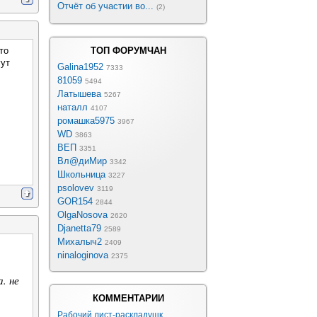
Отчёт об участии во...
(2)
то
ТОП ФОРУМЧАН
гут
Galina1952
7333
81059
5494
Латышева
5267
наталл
4107
ромашка5975
3967
WD
3863
ВЕП
3351
Вл@диМир
3342
Школьница
3227
psolovev
3119
GOR154
2844
OlgaNosova
2620
Djanetta79
2589
Михалыч2
2409
ninaloginova
2375
. не
КОММЕНТАРИИ
Рабочий лист-раскладушк...