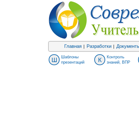
Главная
Разработки
Документ
|
|
Шаблоны
Контроль
Ш
К
презентаций
знаний, ВПР