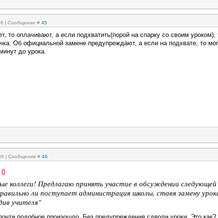
:26 | Сообщение #
45
т, то оплачивают, а если подхватить(порой на спарку со своим уроком), 
чка. Об официальной замене предупреждают, а если на подхвате, то мо
минут до урока.
:39 | Сообщение #
46
(
)
е коллеги! Предлагаю принять участие в обсуждении следующей
равильно ли поступает администрация школы, ставя замену урока
див учителя"
 почти подобное произошло. Без предупреждения сдволи уроки. Это как?