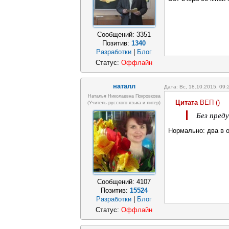
Сообщений:
3351
Позитив:
1340
Разработки
|
Блог
Статус:
Оффлайн
наталл
Дата: Вс, 18.10.2015, 09
Наталья Николаевна Покровкова
Цитата
ВЕП
(
)
(учитель русского языка и литер)
Без пред
Нормально: два в 
Сообщений:
4107
Позитив:
15524
Разработки
|
Блог
Статус:
Оффлайн