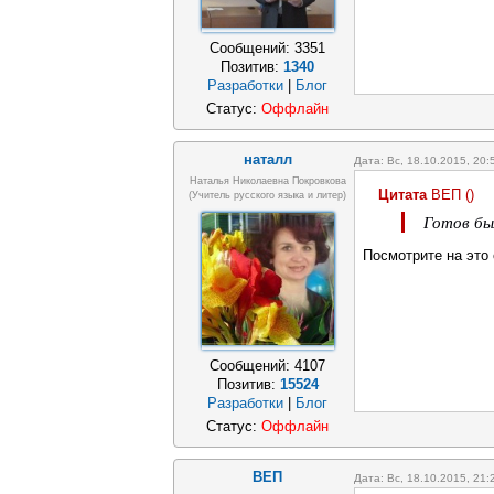
Сообщений:
3351
Позитив:
1340
Разработки
|
Блог
Статус:
Оффлайн
наталл
Дата: Вс, 18.10.2015, 20
Наталья Николаевна Покровкова
Цитата
ВЕП
(
)
(учитель русского языка и литер)
Готов бы
Посмотрите на это
Сообщений:
4107
Позитив:
15524
Разработки
|
Блог
Статус:
Оффлайн
ВЕП
Дата: Вс, 18.10.2015, 21