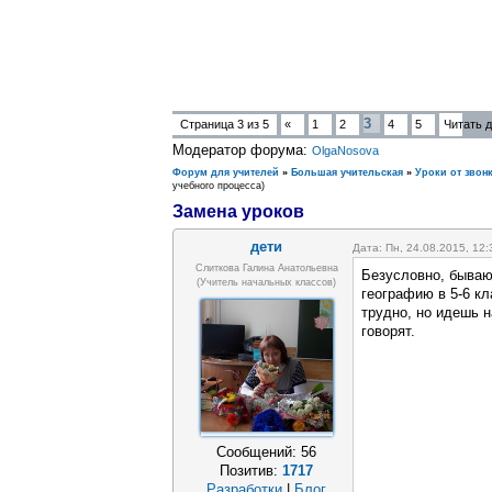
3
Страница
3
из
5
«
1
2
4
5
Читать 
Модератор форума:
OlgaNosova
Форум для учителей
»
Большая учительская
»
Уроки от звонк
учебного процесса)
Замена уроков
дети
Дата: Пн, 24.08.2015, 12
Слиткова Галина Анатольевна
Безусловно, бываю
(Учитель начальных классов)
географию в 5-6 кл
трудно, но идешь н
говорят.
Сообщений:
56
Позитив:
1717
Разработки
|
Блог