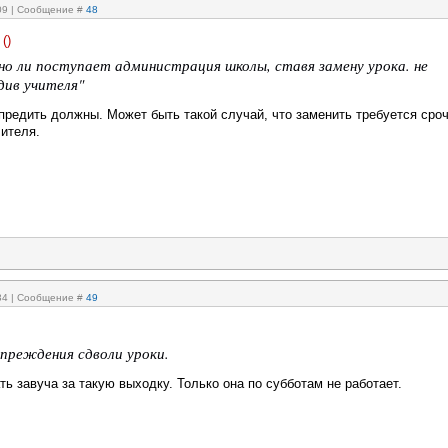
:09 | Сообщение #
48
(
)
но ли поступает администрация школы, ставя замену урока. не
див учителя"
предить должны. Может быть такой случай, что заменить требуется сроч
чителя.
:34 | Сообщение #
49
упреждения сдволи уроки.
ть завуча за такую выходку. Только она по субботам не работает.