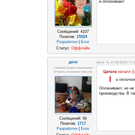
и оплачивают
Сообщений:
4107
Позитив:
15524
Разработки
|
Блог
Статус:
Оффлайн
дети
Дата: Чт, 27.08.2015, 17
Слиткова Галина Анатольевна
Цитата
наталл
(
)
(Учитель начальных классов)
и оплачи
Оплачивают, но не 
производства. В т
Сообщений:
56
Позитив:
1717
Разработки
|
Блог
Статус:
Оффлайн