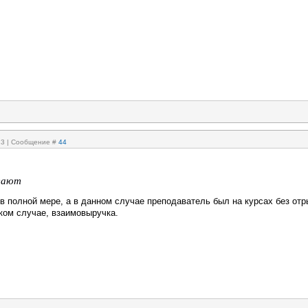
:13 | Сообщение #
44
вают
в полной мере, а в данном случае преподаватель был на курсах без отр
аком случае, взаимовыручка.