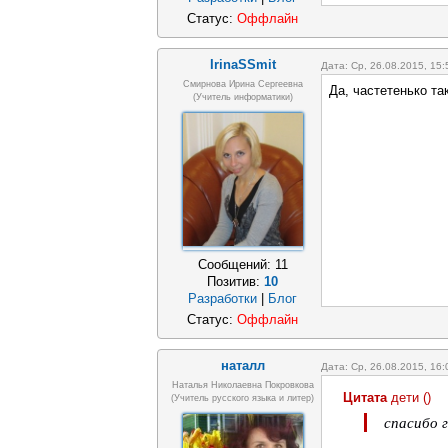
Статус:
Оффлайн
IrinaSSmit
Дата: Ср, 26.08.2015, 15
Смирнова Ирина Сергеевна
Да, частетенько та
(Учитель информатики)
Сообщений:
11
Позитив:
10
Разработки
|
Блог
Статус:
Оффлайн
наталл
Дата: Ср, 26.08.2015, 16
Наталья Николаевна Покровкова
Цитата
дети
(
)
(учитель русского языка и литер)
спасибо 