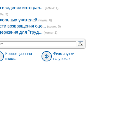
введение интеграл...
(комм: 1)
мм: 3)
кольных учителей
(комм: 6)
ти возвращения оце...
(комм: 5)
ержания для "труд...
(комм: 1)
Коррекционная
Физминутки
8
Ф
школа
на уроках