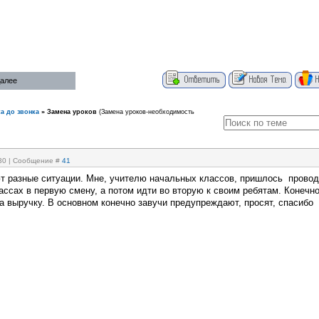
далее
а до звонка
»
Замена уроков
(Замена уроков-необходимость
:30 | Сообщение #
41
т разные ситуации. Мне, учителю начальных классов, пришлось провод
ассах в первую смену, а потом идти во вторую к своим ребятам. Конечн
а выручку. В основном конечно завучи предупреждают, просят, спасибо