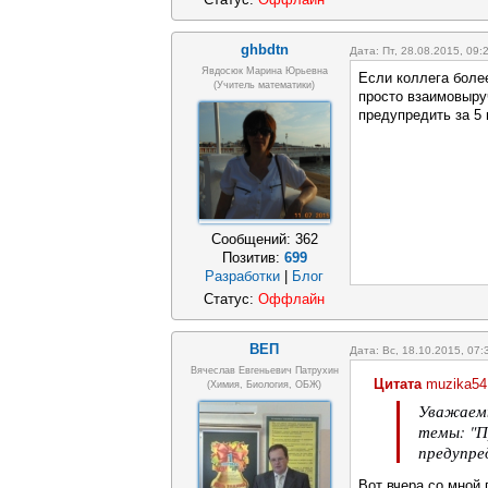
ghbdtn
Дата: Пт, 28.08.2015, 09
Явдосюк Марина Юрьевна
Если коллега более
(учитель математики)
просто взаимовыру
предупредить за 5 
Сообщений:
362
Позитив:
699
Разработки
|
Блог
Статус:
Оффлайн
ВЕП
Дата: Вс, 18.10.2015, 07
Вячеслав Евгеньевич Патрухин
Цитата
muzika54
(Химия, Биология, ОБЖ)
Уважаемы
темы: "П
предупре
Вот вчера со мной