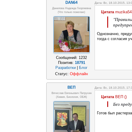
DAN64
Дата: Вс, 18.10.2015, 13
Данилова Надежда Георгиевна
Цитата
muzika54
(что только пожелаю)
"Правиль
предупре
Однозначно, преду
тогда с согласия у
Сообщений:
1232
Позитив:
18791
Разработки
|
Блог
Статус:
Оффлайн
ВЕП
Дата: Вс, 18.10.2015, 17
Вячеслав Евгеньевич Патрухин
Цитата
ВЕП
(
)
(Химия, Биология, ОБЖ)
Без пред
Готов был растерза