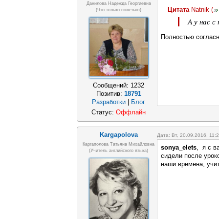
Данилова Надежда Георгиевна
Цитата
Natnik
(
(что только пожелаю)
А у нас 
Полностью согласн
Сообщений:
1232
Позитив:
18791
Разработки
|
Блог
Статус:
Оффлайн
Kargapolova
Дата: Вт, 20.09.2016, 11
Каргаполова Татьяна Михайловна
sonya_elets
, я с в
(учитель английского языка)
сидели после уроко
наши времена, учит