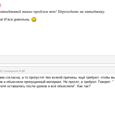
)
с пятидневкой таких проблем нет! Переходите на пятидневку.
а! И все довольны.
:28 | Сообщение #
10
ами согласна, а то пропустят без всякой причины, ещё требуют, чтобы м
в и объясняли пропущенный материал. Не просят, а требуют. Говорят: " 
еля оставались после уроков и всё объясняли". Как так?