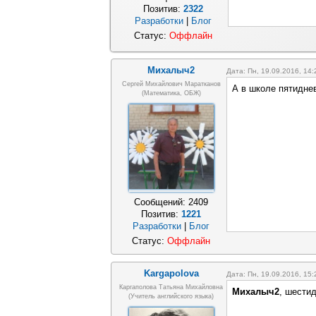
Позитив:
2322
Разработки
|
Блог
Статус:
Оффлайн
Михалыч2
Дата: Пн, 19.09.2016, 14
Сергей Михайлович Маратканов
А в школе пятидне
(математика, ОБЖ)
Сообщений:
2409
Позитив:
1221
Разработки
|
Блог
Статус:
Оффлайн
Kargapolova
Дата: Пн, 19.09.2016, 15
Каргаполова Татьяна Михайловна
Михалыч2
, шестид
(учитель английского языка)