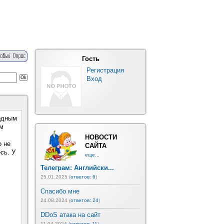
Гость
Регистрация
Вход
одным
ем
НОВОСТИ
о не
САЙТА
сь. У
еще...
Телеграм: Английски...
25.01.2025 (
ответов: 6
)
Спасибо мне
24.08.2024 (
ответов: 24
)
DDoS атака на сайт
11.04.2024 (
ответов: 11
)