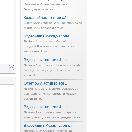
Уважаемая Ольга Михайловна!
Благодарю за отзыв!
Классный час по теме «Д...
Ольга Михайловна! Большое спасибо за
внимание к работе и отзыв.
Видеоклип к Международн...
Любовь Анатольевна! Спасибо за
ресурс и Ваше желание делиться с
коллегами. Ваша ...
Видеоролик по теме &quo...
Любовь Анатольевна! Большое спасибо
за актуальный ресурс. Творческих Вам
идей. С...
Отчёт об участии во все...
Лидия Петровна, спасибо большое за
еще один отчет по патриотическому
воспитанию.
Видеоролик по теме &quo...
Любовь Анатольевна, благодарю за
видеоролик. Даже такой праздник есть!
Видеоклип к Международн...
Любовь Анатольевна, спасибо за