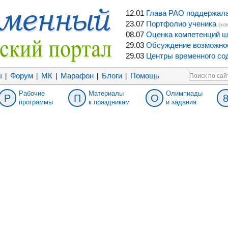
12.01
Глава РАО поддержала 
23.07
Портфолио ученика
(ко
08.07
Оценка компетенций ш
29.03
Обсуждение возможнос
29.03
Центры временного сод
ы
Форум
МК
Марафон
Блоги
Помощь
|
|
|
|
|
Рабочие
Материалы
Олимпиады
Р
П
О
программы
к праздникам
и задания