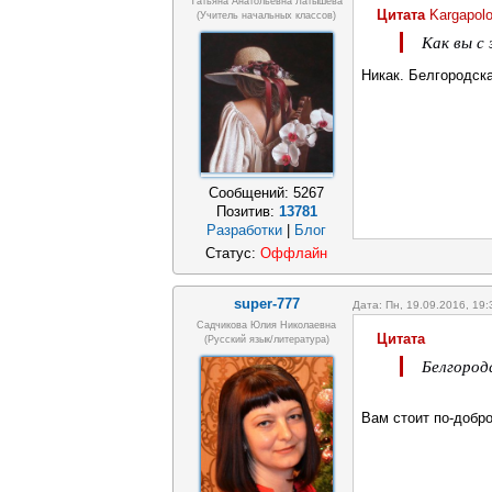
Татьяна Анатольевна Латышева
Цитата
Kargapol
(учитель начальных классов)
Как вы с
Никак. Белгородска
Сообщений:
5267
Позитив:
13781
Разработки
|
Блог
Статус:
Оффлайн
super-777
Дата: Пн, 19.09.2016, 19
Садчикова Юлия Николаевна
Цитата
(русский язык/литература)
Белгород
Вам стоит по-добр