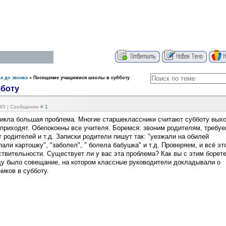
а до звонка
»
Посещение учащимися школы в субботу
бботу
8:45 | Сообщение #
1
никла большая проблема. Многие старшеклассники считают субботу вых
 приходят. Обепокоены все учителя. Боремся: звоним родителям, требу
т родителей и т.д. Записки родители пишут так: "уезжали на обилей
пали картошку", "заболел", " болела бабушка" и т.д. Проверяем, и всё эт
ствительности. Существует ли у вас эта проблема? Как вы с этим борете
ду было совещание, на котором классные руководители докладывали о
иков в субботу.