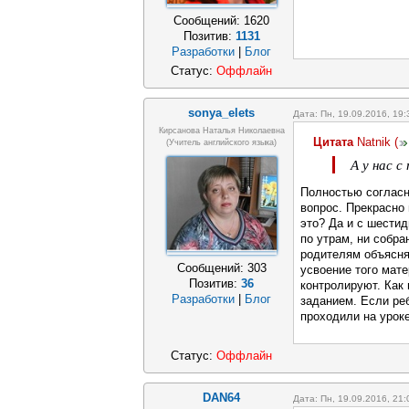
Сообщений:
1620
Позитив:
1131
Разработки
|
Блог
Статус:
Оффлайн
sonya_elets
Дата: Пн, 19.09.2016, 19
Кирсанова Наталья Николаевна
Цитата
Natnik
(
(учитель английского языка)
А у нас 
Полностью согласн
вопрос. Прекрасно 
это? Да и с шестид
по утрам, ни собра
родителям объясня
Сообщений:
303
усвоение того мат
Позитив:
36
контролируют. Как
Разработки
|
Блог
заданием. Если реб
проходили на уроке
Статус:
Оффлайн
DAN64
Дата: Пн, 19.09.2016, 21