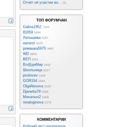
Отчёт об участии во...
(2)
ТОП ФОРУМЧАН
Galina1952
7333
81059
5494
Латышева
5267
наталл
4107
ромашка5975
3967
WD
3863
ВЕП
3351
Вл@диМир
3342
Школьница
3227
psolovev
3119
GOR154
2844
OlgaNosova
2620
Djanetta79
2589
Михалыч2
2409
ninaloginova
2375
КОММЕНТАРИИ
Рабочий лист-раскладушк...