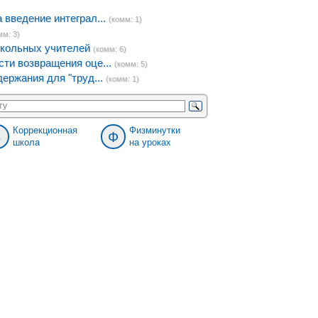
введение интеграл...
(комм: 1)
мм: 3)
кольных учителей
(комм: 6)
ти возвращения оце...
(комм: 5)
ержания для "труд...
(комм: 1)
Коррекционная
Физминутки
8
Ф
школа
на уроках