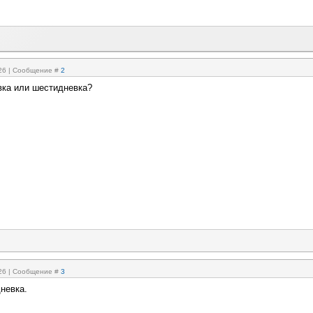
:26 | Сообщение #
2
вка или шестидневка?
:26 | Сообщение #
3
невка.