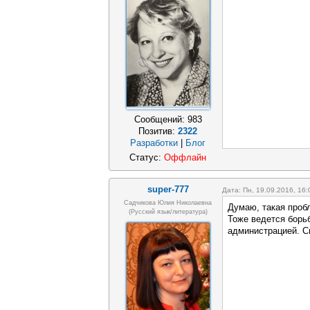
Сообщений:
983
Позитив:
2322
Разработки
|
Блог
Статус:
Оффлайн
super-777
Дата: Пн, 19.09.2016, 16
Садчикова Юлия Николаевна
Думаю, такая проб
(русский язык/литература)
Тоже ведется борь
администрацией. С