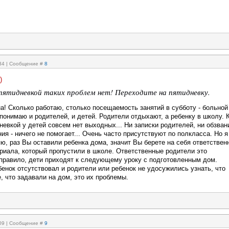
:34 | Сообщение #
8
)
с пятидневкой таких проблем нет! Переходите на пятидневку.
а! Сколько работаю, столько посещаемость занятий в субботу - больной
понимаю и родителей, и детей. Родители отдыхают, а ребенку в школу. 
невкой у детей совсем нет выходных... Ни записки родителей, ни обзван
ния - ничего не помогает... Очень часто присутствуют по полкласса. Но я
ю, раз Вы оставили ребенка дома, значит Вы берете на себя ответствен
ериала, который пропустили в школе. Ответственные родители это
 правило, дети приходят к следующему уроку с подготовленным дом.
енок отсутствовал и родители или ребенок не удосужились узнать, что
, что задавали на дом, это их проблемы.
:09 | Сообщение #
9