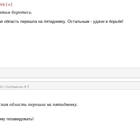
ova
(
)
 этим боретесь.
я область перешла на пятидневку. Остальным - удачи в борьбе!
:30 | Сообщение #
7
ская область перешла на пятидневку.
ому позавидовать!