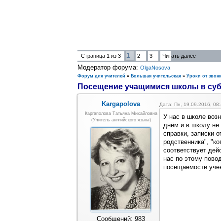
1
Страница
1
из
3
2
3
Читать далее
Модератор форума:
OlgaNosova
Форум для учителей
»
Большая учительская
»
Уроки от звонк
Посещение учащимися школы в су
Kargapolova
Дата: Пн, 19.09.2016, 0
Каргаполова Татьяна Михайловна
У нас в школе воз
(учитель английского языка)
днём и в школу не
справки, записки о
родственника", "ко
соответствует дей
нас по этому пово
посещаемости учен
Сообщений:
983