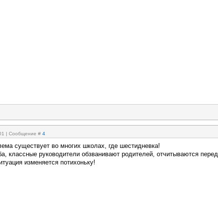
:01 | Сообщение #
4
лема существует во многих школах, где шестидневка!
ба, классные руководители обзванивают родителей, отчитываются перед
итуация изменяется потихоньку!