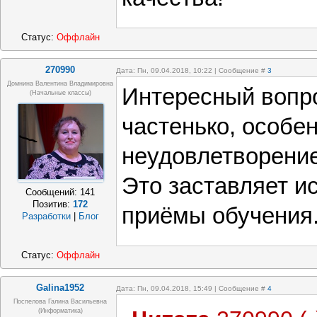
Статус:
Оффлайн
270990
Дата: Пн, 09.04.2018, 10:22 | Сообщение #
3
Домнина Валентина Владимировна
Интересный вопро
(начальные классы)
частенько, особен
неудовлетворение
Это заставляет и
Сообщений:
141
Позитив:
172
приёмы обучения
Разработки
|
Блог
Статус:
Оффлайн
Galina1952
Дата: Пн, 09.04.2018, 15:49 | Сообщение #
4
Поспелова Галина Васильевна
(информатика)