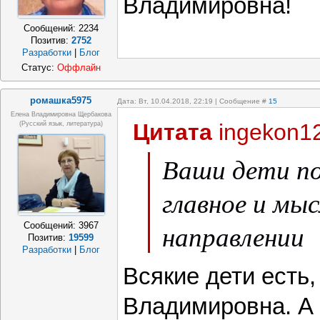
Владимировна!
Сообщений:
2234
Позитив:
2752
Разработки
|
Блог
Статус:
Оффлайн
ромашка5975
Дата: Вт, 10.04.2018, 22:19 | Сообщение #
15
Елена Владимировна Щербакова
Цитата
ingekon1
(русский язык, литература)
Ваши дети п
главное и мы
направлении
Сообщений:
3967
Позитив:
19599
Разработки
|
Блог
Всякие дети есть
Владимировна. А 