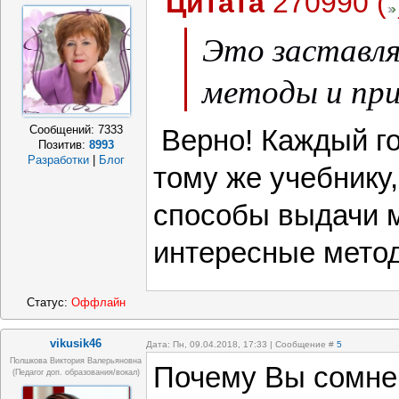
Цитата
270990
(
Это заставля
методы и при
Сообщений:
7333
Верно! Каждый го
Позитив:
8993
Разработки
|
Блог
тому же учебнику
способы выдачи 
интересные метод
Статус:
Оффлайн
vikusik46
Дата: Пн, 09.04.2018, 17:33 | Сообщение #
5
Полшкова Виктория Валерьяновна
Почему Вы сомне
(педагог доп. образования/вокал)