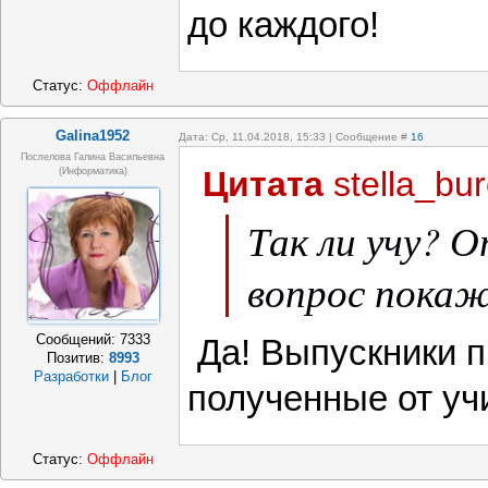
до каждого!
Статус:
Оффлайн
Galina1952
Дата: Ср, 11.04.2018, 15:33 | Сообщение #
16
Поспелова Галина Васильевна
Цитата
stella_bu
(информатика)
Так ли учу? 
вопрос покаж
Сообщений:
7333
Да! Выпускники п
Позитив:
8993
Разработки
|
Блог
полученные от уч
Статус:
Оффлайн