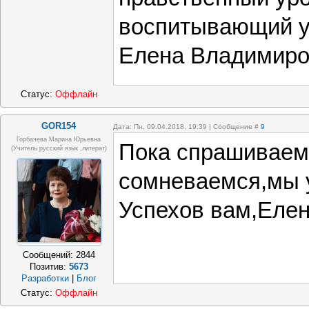
воспитывающий ур
Елена Владимиро
Статус:
Оффлайн
GOR154
Дата: Пн, 09.04.2018, 19:39 | Сообщение #
9
Горбачева Марина Юрьевна
Пока спрашиваем
(учитель русский язык ,литерат)
сомневаемся,мы 
Успехов вам,Еле
Сообщений:
2844
Позитив:
5673
Разработки
|
Блог
Статус:
Оффлайн