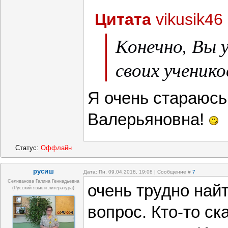
Цитата
vikusik46
Конечно, Вы 
своих ученико
Я очень стараюсь
Валерьяновна!
Статус:
Оффлайн
русиш
Дата: Пн, 09.04.2018, 19:08 | Сообщение #
7
Селиванова Галина Геннадьевна
очень трудно найт
(русский язык и литература)
вопрос. Кто-то ска