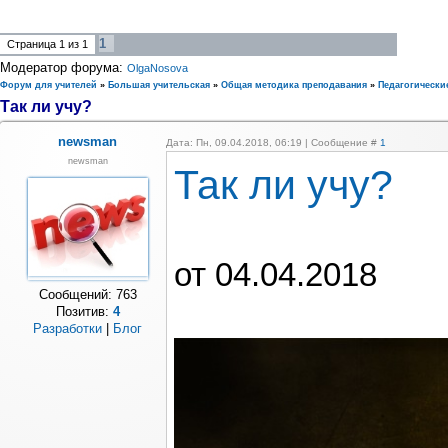
1
Страница
1
из
1
Модератор форума:
OlgaNosova
Форум для учителей
»
Большая учительская
»
Общая методика преподавания
»
Педагогически
Так ли учу?
newsman
Дата: Пн, 09.04.2018, 06:19 | Сообщение #
1
newsman
Так ли учу?
от 04.04.2018
Сообщений:
763
Позитив:
4
Разработки
|
Блог