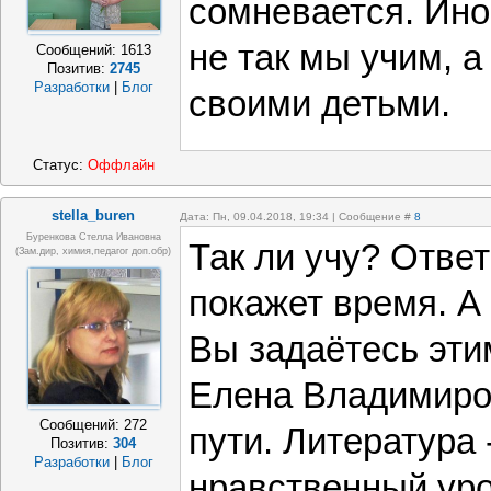
сомневается. Ино
не так мы учим, а
Сообщений:
1613
Позитив:
2745
Разработки
|
Блог
своими детьми.
Статус:
Оффлайн
stella_buren
Дата: Пн, 09.04.2018, 19:34 | Сообщение #
8
Буренкова Стелла Ивановна
Так ли учу? Ответ
(зам.дир, химия,педагог доп.обр)
покажет время. А 
Вы задаётесь эти
Елена Владимиро
Сообщений:
272
пути. Литература
Позитив:
304
Разработки
|
Блог
нравственный уро