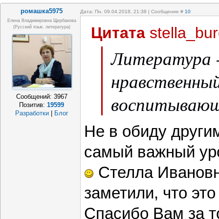
ромашка5975
Дата: Пн, 09.04.2018, 21:38 | Сообщение #
10
Елена Владимировна Щербакова
Цитата
stella_bu
(русский язык, литература)
Литература 
нравственный
воспитывающ
Сообщений:
3967
Позитив:
19599
Разработки
|
Блог
Не в обиду други
самый важный уро
Стелла Ивановн
заметили, что эт
Спасибо Вам за т