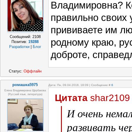
Владимировна? К
правильно своих 
прививаете им лю
Сообщений:
2108
родному краю, ру
Позитив:
19288
Разработки
|
Блог
доброте, справед
Статус:
Оффлайн
ромашка5975
Дата: Пн, 09.04.2018, 18:09 | Сообщение #
6
Елена Владимировна Щербакова
Цитата
shar2109
(русский язык, литература)
И очень нема
развивать чер