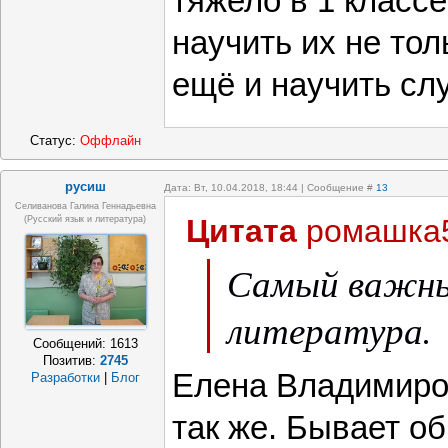
тяжело в 1 класс
научить их не тол
ещё и научить сл
Статус:
Оффлайн
русиш
Дата: Вт, 10.04.2018, 18:44 | Сообщение #
13
Селиванова Галина Геннадьевна
Цитата
ромашка
(русский язык и литература)
Самый важны
литература.
Сообщений:
1613
Позитив:
2745
Елена Владимиро
Разработки
|
Блог
так же. Бывает об