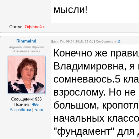
мысли!
Статус:
Оффлайн
Rimmaind
Дата: Пн, 09.04.2018, 22:01 | Сообщение #
11
Индюкова Римма Юрьевна
Конечно же прави
(Начальная школа,)
Владимировна, я 
сомневаюсь.5 кла
взрослому. Но не
Сообщений:
933
большом, кропотл
Позитив:
466
Разработки
|
Блог
начальных классо
"фундамент" для 