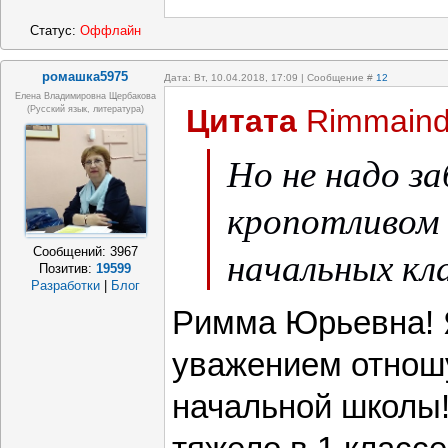
Статус:
Оффлайн
ромашка5975
Дата: Вт, 10.04.2018, 17:09 | Сообщение #
12
Елена Владимировна Щербакова
Цитата
Rimmain
(русский язык, литература)
Но не надо з
кропотливом
начальных кла
Сообщений:
3967
Позитив:
19599
Разработки
|
Блог
Римма Юрьевна! 
уважением отношу
начальной школы!