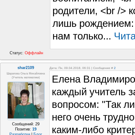
родители, <br />
лишь рождением: 
нам только...
Чита
Статус:
Оффлайн
shar2109
Дата: Пн, 09.04.2018, 06:31 | Сообщение #
2
Шарапова Ольга Михайловна
Елена Владимиров
(Учитель математики)
каждый учитель з
вопросом: "Так ли
него очень трудн
Сообщений:
29
каким-либо крите
Позитив:
19
Разработки
|
Блог