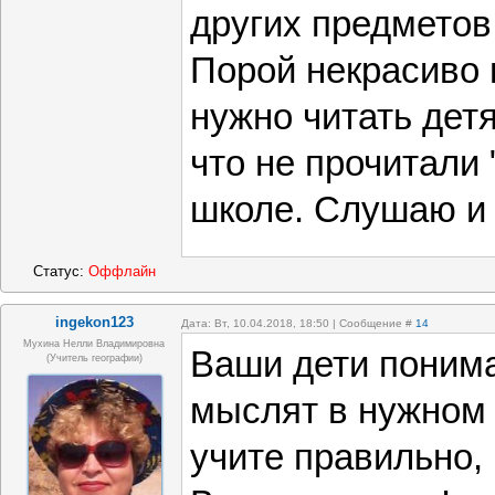
других предметов
Порой некрасиво г
нужно читать дет
что не прочитали 
школе. Слушаю и
Статус:
Оффлайн
ingekon123
Дата: Вт, 10.04.2018, 18:50 | Сообщение #
14
Мухина Нелли Владимировна
Ваши дети понима
(Учитель географии)
мыслят в нужном 
учите правильно,