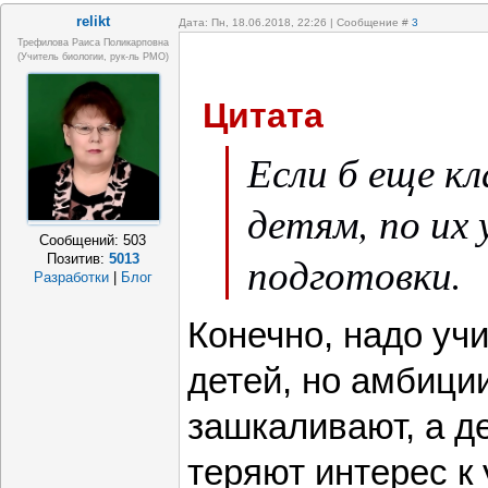
перваков в фе
relikt
Дата: Пн, 18.06.2018, 22:26 | Сообщение #
3
Трефилова Раиса Поликарповна
(Учитель биологии, рук-ль РМО)
многое завис
Цитата
ребенка и пр
Если б еще кл
программы уч
детям, по их 
серьезно зан
Сообщений:
503
подготовки.
Позитив:
5013
и читали отл
Разработки
|
Блог
Конечно, надо уч
уравнения. П
детей, но амбици
было сложно, 
зашкаливают, а д
Если б еще кл
теряют интерес к 