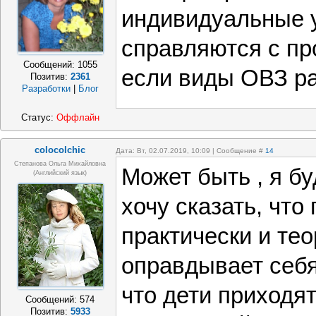
индивидуальные у
справляются с пр
Сообщений:
1055
если виды ОВЗ р
Позитив:
2361
Разработки
|
Блог
Статус:
Оффлайн
colocolchic
Дата: Вт, 02.07.2019, 10:09 | Сообщение #
14
Степанова Ольга Михайловна
Может быть , я бу
(Английский язык)
хочу сказать, что
практически и те
оправдывает себя 
что дети приходят
Сообщений:
574
Позитив:
5933