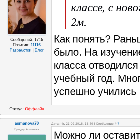
классе, с нов
2м.
Как понять? Рань
Сообщений:
1715
Позитив:
11116
было. На изучени
Разработки
|
Блог
класса отводилс
учебный год. Мно
успешно учились 
Статус:
Оффлайн
asmanova70
Дата: Чт, 21.06.2018, 13:46 | Сообщение #
7
Гульдар Асманова
Можно ли оставит