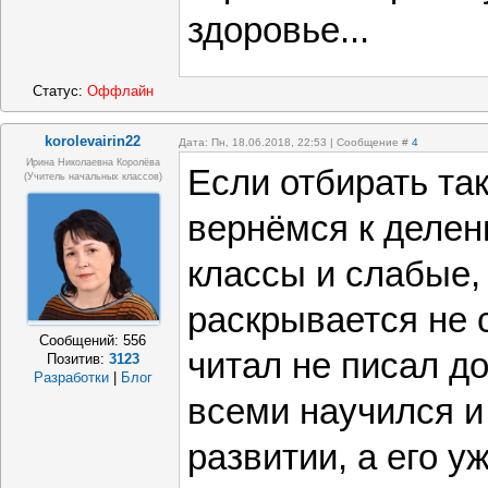
детям, по их 
здоровье...
подготовки...
Статус:
Оффлайн
кто до сих п
korolevairin22
плохо... Полк
Дата: Пн, 18.06.2018, 22:53 | Сообщение #
4
Ирина Николаевна Королёва
Если отбирать та
(учитель начальных классов)
из-за амбици
вернёмся к делен
которые реши
классы и слабые
ничуть не хуж
раскрывается не с
Сообщений:
556
справится. И
читал не писал до
Позитив:
3123
Разработки
|
Блог
должны научи
всеми научился и
развитии, а его у
оказалось, дру