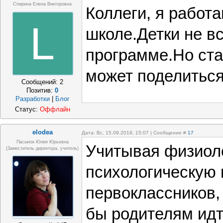
Спирина Елена Викторовна
Коллеги, я работ
L
школе.Детки не вс
программе.Но ста
может поделитьс
Сообщений:
2
Позитив:
0
Разработки
|
Блог
Статус:
Оффлайн
elodea
Дата: Вс, 15.09.2019, 15:07 | Сообщение #
17
Пасынок Юлия Юрьевна
Учитывая физиол
(заместитель директора, учитель)
психологическую 
первоклассников,
бы родителям идт