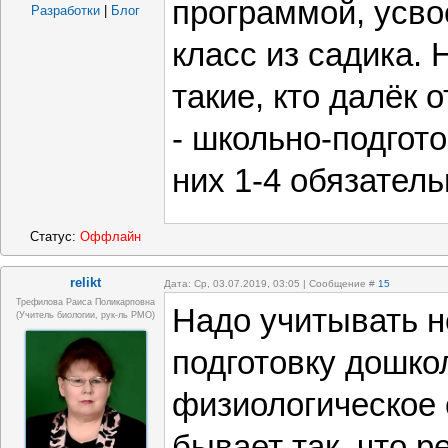
программой, усво
Разработки
|
Блог
класс из садика. 
такие, кто далёк 
- школьно-подгот
них 1-4 обязатель
Статус:
Оффлайн
relikt
Дата: Ср, 03.07.2019, 03:05 | Сообщение #
15
Трефилова Раиса Поликарповна
Надо учитывать н
(Учитель биологии, рук-ль РМО)
подготовку дошкол
физиологическое 
бывает так, что р