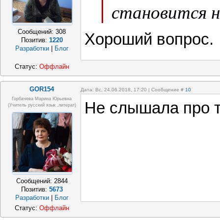
становится 
Сообщений:
308
Хороший вопрос.
Позитив:
1220
Разработки
|
Блог
Статус:
Оффлайн
GOR154
Дата: Вс, 24.06.2018, 17:20 | Сообщение #
10
Горбачева Марина Юрьевна
Не слышала про 
(учитель русский язык ,литерат)
Сообщений:
2844
Позитив:
5673
Разработки
|
Блог
Статус:
Оффлайн