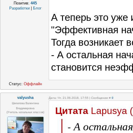
Позитив:
445
Разработки
|
Блог
А теперь это уже
"Эффективная на
Тогда возникает в
- А остальная на
становится неэф
Статус:
Оффлайн
valyusha
Дата: Чт, 21.06.2018, 17:55 | Сообщение #
9
Шипилова Валентина
Цитата
Lapusya
(
Владимировна
(учитель начальных классов)
- А остальна