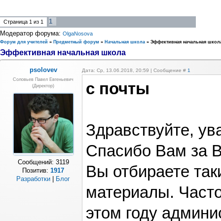
1
Страница
1
из
1
Модератор форума:
OlgaNosova
Форум для учителей
»
Предметный форум
»
Начальная школа
»
Эффективная начальная школ
Эффективная начальная школа
psolovev
Дата: Ср, 13.06.2018, 20:59 | Сообщение #
1
Соловьев Павел Евгеньевич
с почты
(Директор)
Здравствуйте, у
Спасибо Вам за В
Сообщений:
3119
Вы отбираете так
Позитив:
1917
Разработки
|
Блог
материалы. Часто
этом году админи