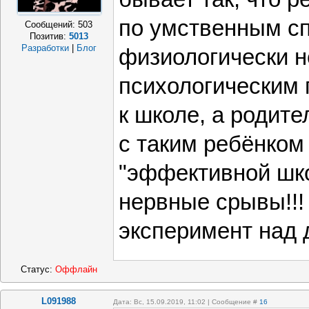
по умственным сп
Сообщений:
503
Позитив:
5013
Разработки
|
Блог
физиологически не
психологическим 
к школе, а родите
с таким ребёнком 
"эффективной шко
нервные срывы!!!
эксперимент над д
Статус:
Оффлайн
L091988
Дата: Вс, 15.09.2019, 11:02 | Сообщение #
16