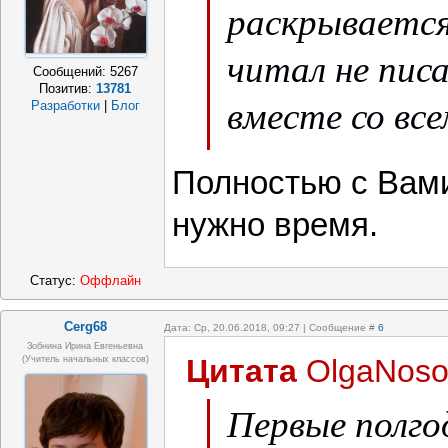
усиленно, реб
раскрывается 
приползает в 
читал не писа
Сообщений:
5267
Позитив:
13781
вместе со вс
Разработки
|
Блог
обогнал в раз
Полностью с Вами
записали в "с
нужно время.
Статус:
Оффлайн
Cerg68
Дата: Ср, 20.06.2018, 09:27 | Сообщение #
6
Зобнина Ирина Евгеньевна
Цитата
OlgaNoso
(учитель начальных классов)
Первые полго