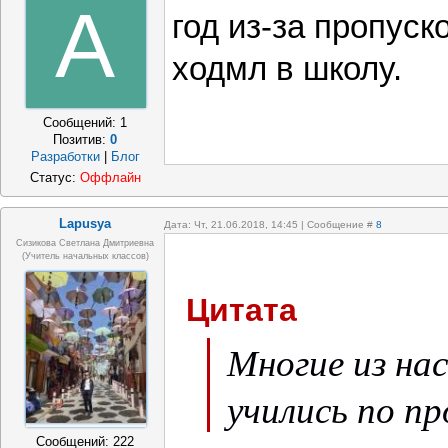
A
год из-за пропуск
ходмл в школу.
Сообщений:
1
Позитив:
0
Разработки
|
Блог
Статус:
Оффлайн
Lapusya
Дата: Чт, 21.06.2018, 14:45 | Сообщение #
8
Сизикова Светлана Дмитриевна
(учитель начальных классов)
Цитата
Многие из нас
учились по пр
Сообщений:
222