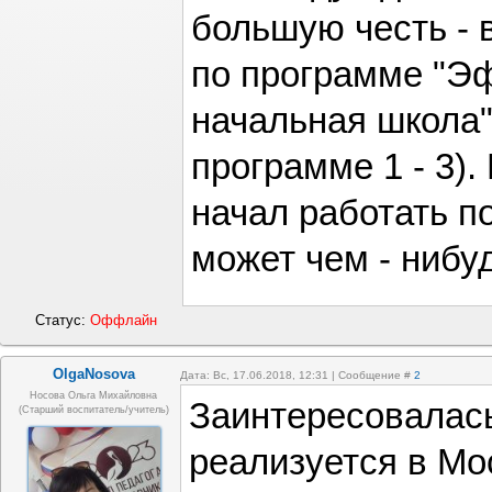
большую честь - 
по программе "Э
начальная школа" 
программе 1 - 3).
начал работать п
может чем - нибу
Статус:
Оффлайн
OlgaNosova
Дата: Вс, 17.06.2018, 12:31 | Сообщение #
2
Носова Ольга Михайловна
Заинтересовалась,
(старший воспитатель/учитель)
реализуется в Мо