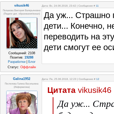
vikusik46
Дата: Вс, 24.06.2018, 23:42 | Сообщение #
11
Полшкова Виктория Валерьяновна
Да уж... Страшно
(педагог доп. образования/вокал)
дети... Конечно, 
переводить на эту
дети смогут ее ос
Сообщений:
2108
Позитив:
19288
Разработки
|
Блог
Статус:
Оффлайн
Galina1952
Дата: Пн, 25.06.2018, 12:23 | Сообщение #
12
Поспелова Галина Васильевна
Цитата
vikusik46
(информатика)
Да уж... Стр