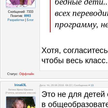
бедные дети..
всех переводи
Сообщений:
7333
Позитив:
8993
программу, не
Разработки
|
Блог
осилить.
Хотя, согласитесь
чтобы весь класс
Статус:
Оффлайн
Irina63L
Дата: Чт, 28.06.2018, 09:22 | Сообщение #
13
Лютина Ирина Юрьевна
Это не для детей
(Учитель начальных классов)
в общеобразовате