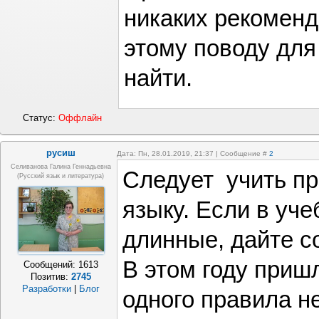
никаких рекоменд
этому поводу для
найти.
Статус:
Оффлайн
русиш
Дата: Пн, 28.01.2019, 21:37 | Сообщение #
2
Селиванова Галина Геннадьевна
Следует учить пр
(русский язык и литература)
языку. Если в уч
длинные, дайте с
В этом году приш
Сообщений:
1613
Позитив:
2745
Разработки
|
Блог
одного правила н