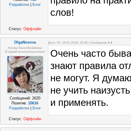
правило на практ
Разработки
|
Блог
слов!
Статус:
Оффлайн
OlgaNosova
Дата: Пн, 28.01.2019, 22:40 | Сообщение #
4
Носова Ольга Михайловна
Очень часто бывае
(старший воспитатель/учитель)
знают правила от
не могут. Я думаю
не учить наизусть
Сообщений:
2620
и применять.
Позитив:
10616
Разработки
|
Блог
Статус:
Оффлайн