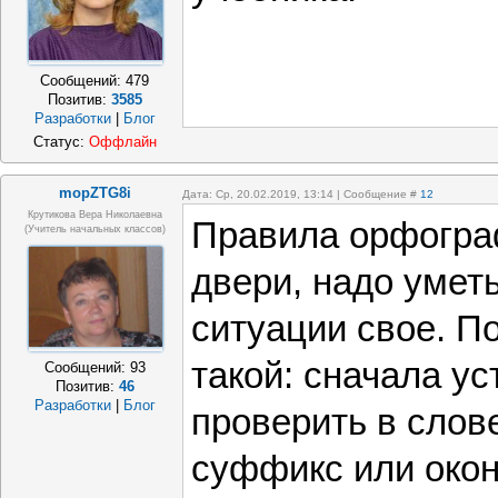
Сообщений:
479
Позитив:
3585
Разработки
|
Блог
Статус:
Оффлайн
mopZTG8i
Дата: Ср, 20.02.2019, 13:14 | Сообщение #
12
Крутикова Вера Николаевна
Правила орфограф
(учитель начальных классов)
двери, надо умет
ситуации свое. П
такой: сначала ус
Сообщений:
93
Позитив:
46
Разработки
|
Блог
проверить в слове
суффикс или окон