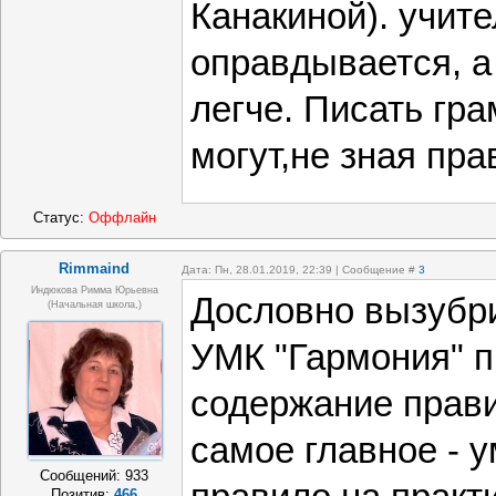
Канакиной). учит
оправдывается, а 
легче. Писать гра
могут,не зная пра
Статус:
Оффлайн
Rimmaind
Дата: Пн, 28.01.2019, 22:39 | Сообщение #
3
Индюкова Римма Юрьевна
Дословно вызубри
(Начальная школа,)
УМК "Гармония" п
содержание прави
самое главное - 
Сообщений:
933
Позитив:
466