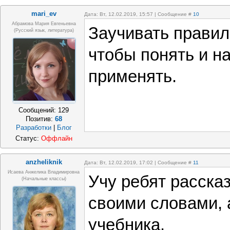
mari_ev
Дата: Вт, 12.02.2019, 15:57 | Сообщение #
10
Абрамова Мария Евгеньевна
Заучивать правил
(русский язык, литература)
чтобы понять и н
применять.
Сообщений:
129
Позитив:
68
Разработки
|
Блог
Статус:
Оффлайн
anzheliknik
Дата: Вт, 12.02.2019, 17:02 | Сообщение #
11
Исаева Анжелика Владимировна
Учу ребят расска
(начальные классы)
своими словами, 
учебника.