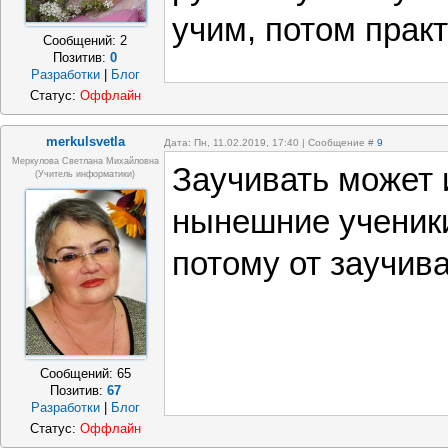
учим, потом прак
Сообщений:
2
Позитив:
0
Разработки
|
Блог
Статус:
Оффлайн
merkulsvetla
Дата: Пн, 11.02.2019, 17:40 | Сообщение #
9
Меркулова Светлана Михайловна
Заучивать может и
(учитель информатики)
нынешние ученики
потому от заучив
Сообщений:
65
Позитив:
67
Разработки
|
Блог
Статус:
Оффлайн