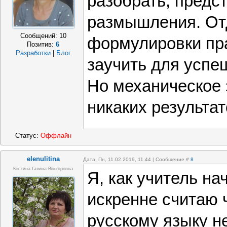
разобрать, предс
размышления. О
Сообщений:
10
формулировки пр
Позитив:
6
Разработки
|
Блог
заучить для успе
Но механическое 
никаких результат
Статус:
Оффлайн
elenulitina
Дата: Пн, 11.02.2019, 11:44 | Сообщение #
8
Костина Галина Викторовна
Я, как учитель на
искренне считаю 
русскому языку н