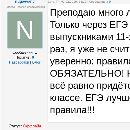
nugaevanv
Дата: Пт, 01.02.2019, 23:26 | Сообщение #
5
Нугаева Наталья Владимировна
Преподаю много л
N
Только через ЕГЭ
выпускниками 11-
раз, я уже не счи
Сообщений:
1
Позитив:
0
уверенно: правил
Разработки
|
Блог
ОБЯЗАТЕЛЬНО! Не
всё равно придётс
классе. ЕГЭ лучше
правила!!!
Статус:
Оффлайн