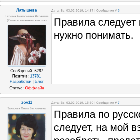
Латышева
Дата: Вс, 03.02.2019, 14:37 | Сообщение #
6
Татьяна Анатольевна Латышева
Правила следует н
(учитель начальных классов)
нужно понимать.
Сообщений:
5267
Позитив:
13781
Разработки
|
Блог
Статус:
Оффлайн
zov11
Дата: Вс, 03.02.2019, 15:30 | Сообщение #
7
Захарова Ольга Васильевна
Правила по русск
следует, на мой в