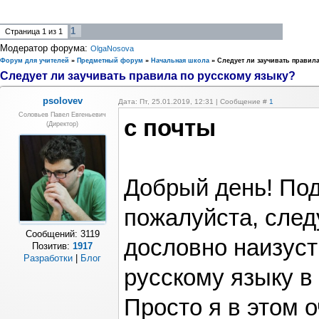
1
Страница
1
из
1
Модератор форума:
OlgaNosova
Форум для учителей
»
Предметный форум
»
Начальная школа
»
Следует ли заучивать правил
Следует ли заучивать правила по русскому языку?
psolovev
Дата: Пт, 25.01.2019, 12:31 | Сообщение #
1
Соловьев Павел Евгеньевич
с почты
(Директор)
Добрый день! Под
пожалуйста, след
Сообщений:
3119
дословно наизуст
Позитив:
1917
Разработки
|
Блог
русскому языку в
Просто я в этом 