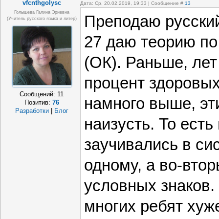
vfcnthgolysc
Дата: Ср, 20.02.2019, 19:33 | Сообщение #
13
Голышева Галина Эриевна
Преподаю русский 
(учитель русского языка и литер)
27 даю теорию по
(ОК). Раньше, лет
процент здоровых
Сообщений:
11
намного выше, эт
Позитив:
76
Разработки
|
Блог
наизусть. То есть
заучивались в сис
одному, а во-втор
условных знаков.
многих ребят хуже