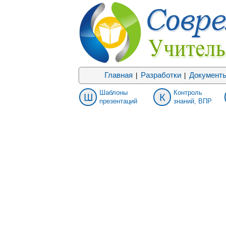
Главная
Разработки
Документ
|
|
Шаблоны
Контроль
Ш
К
презентаций
знаний, ВПР