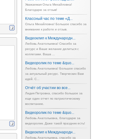
Уважаемая Ольга Михайловна!
Благодарю за отзыв!
Классный час по теме «Д...
Ольга Михайловна! Большое спасибо за
внимание к работе и отзыв.
Видеоклип к Международн...
Любовь Анатольевна! Спасибо за
ресурс и Ваше желание делиться с
коллегами. Ваша ...
Видеоролик по теме &quo...
Любовь Анатольевна! Большое спасибо
за актуальный ресурс. Творческих Вам
идей. С...
Отчёт об участии во все...
Лидия Петровна, спасибо большое за
еще один отчет по патриотическому
воспитанию.
Видеоролик по теме &quo...
Любовь Анатольевна, благодарю за
видеоролик. Даже такой праздник есть!
Видеоклип к Международн...
Любовь Анатольевна, спасибо за