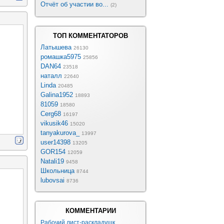
Отчёт об участии во...
(2)
ТОП КОММЕНТАТОРОВ
Латышева
26130
ромашка5975
25856
DAN64
23518
наталл
22640
Linda
20485
Galina1952
18893
81059
18580
Cerg68
16197
vikusik46
15020
tanyakurova_
13997
user14398
13205
GOR154
12059
Natali19
9458
Школьница
8744
lubovsai
8736
КОММЕНТАРИИ
Рабочий лист-раскладушк...