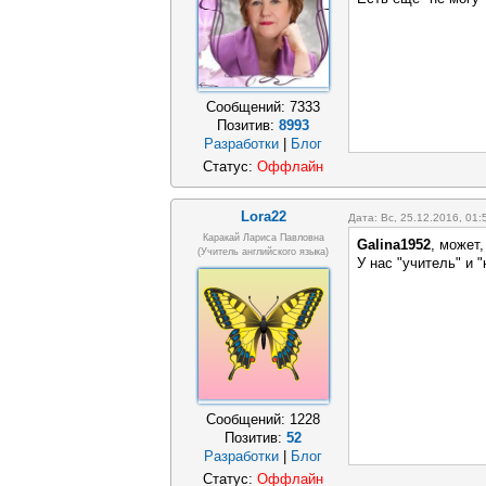
Сообщений:
7333
Позитив:
8993
Разработки
|
Блог
Статус:
Оффлайн
Lora22
Дата: Вс, 25.12.2016, 01
Каракай Лариса Павловна
Galina1952
, может
(учитель английского языка)
У нас "учитель" и "
Сообщений:
1228
Позитив:
52
Разработки
|
Блог
Статус:
Оффлайн