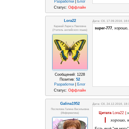
Разработки
|
Блог
Статус:
Оффлайн
Lora22
Дата: Сб, 17.09.2016, 16
Каракай Лариса Павловна
super-777
, хорошо,
(учитель английского языка)
Сообщений:
1228
Позитив:
52
Разработки
|
Блог
Статус:
Оффлайн
Galina1952
Дата: Сб, 24.12.2016, 18
Поспелова Галина Васильевна
Цитата
Lora22
(
(информатика)
хорошо, к
Есть ещё "не могу"