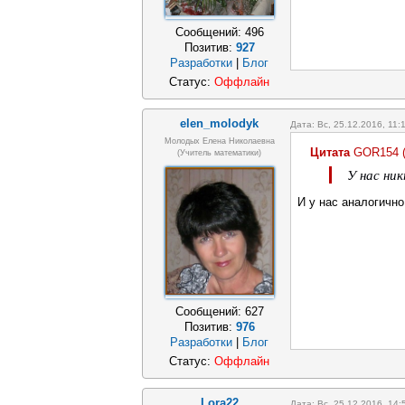
Сообщений:
496
Позитив:
927
Разработки
|
Блог
Статус:
Оффлайн
elen_molodyk
Дата: Вс, 25.12.2016, 11
Молодых Елена Николаевна
Цитата
GOR154
(учитель математики)
У нас ни
И у нас аналогично
Сообщений:
627
Позитив:
976
Разработки
|
Блог
Статус:
Оффлайн
Lora22
Дата: Вс, 25.12.2016, 14