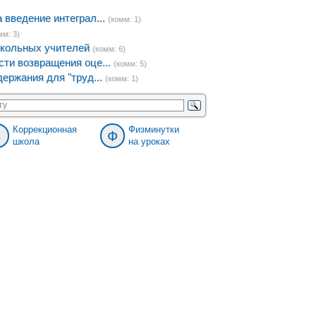
введение интеграл...
(комм: 1)
мм: 3)
кольных учителей
(комм: 6)
ти возвращения оце...
(комм: 5)
ержания для "труд...
(комм: 1)
Коррекционная
Физминутки
8
Ф
школа
на уроках