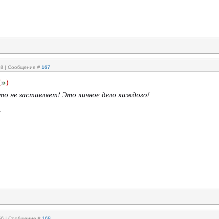
:18 | Сообщение #
167
(
)
кто не заставляет! Это личное дело каждого!
.
:56 | Сообщение #
168