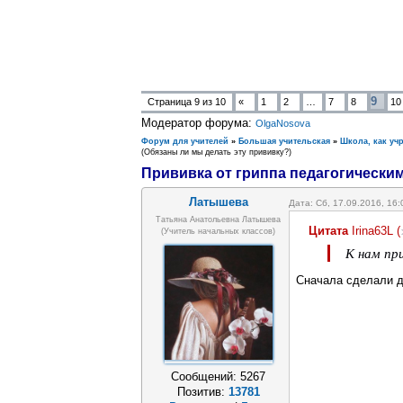
9
Страница
9
из
10
«
1
2
…
7
8
10
Модератор форума:
OlgaNosova
Форум для учителей
»
Большая учительская
»
Школа, как уч
(Обязаны ли мы делать эту прививку?)
Прививка от гриппа педагогически
Латышева
Дата: Сб, 17.09.2016, 16
Татьяна Анатольевна Латышева
Цитата
Irina63L
(
(учитель начальных классов)
К нам пр
Сначала сделали д
Сообщений:
5267
Позитив:
13781