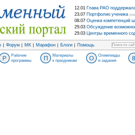
12.01
Глава РАО поддержала 
23.07
Портфолио ученика
(ко
08.07
Оценка компетенций ш
29.03
Обсуждение возможнос
29.03
Центры временного сод
ы
Форум
МК
Марафон
Блоги
Помощь
|
|
|
|
|
Рабочие
Материалы
Олимпиады
Р
П
О
программы
к праздникам
и задания