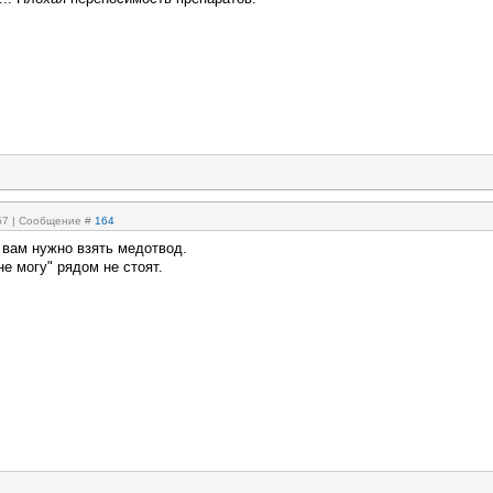
:57 | Сообщение #
164
, вам нужно взять медотвод.
не могу" рядом не стоят.