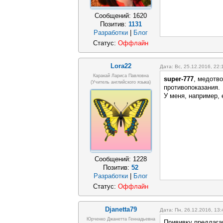
Сообщений:
1620
Позитив:
1131
Разработки
|
Блог
Статус:
Оффлайн
Lora22
Дата: Вс, 25.12.2016, 22
Каракай Лариса Павловна
super-777
, медотво
(учитель английского языка)
противопоказания.
У меня, например, 
Сообщений:
1228
Позитив:
52
Разработки
|
Блог
Статус:
Оффлайн
Djanetta79
Дата: Пн, 26.12.2016, 13
Юрченко Джанетта Геннадьевна
Прививку предлага