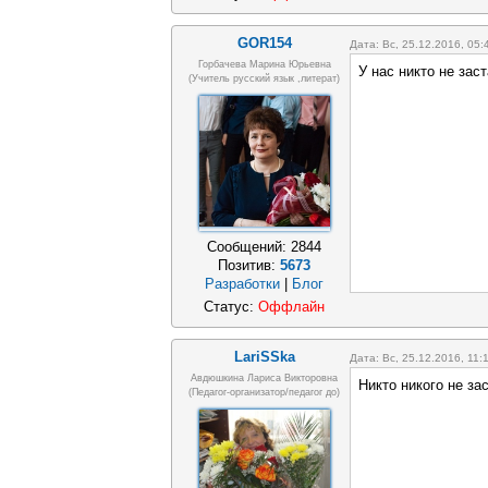
GOR154
Дата: Вс, 25.12.2016, 05
Горбачева Марина Юрьевна
У нас никто не зас
(учитель русский язык ,литерат)
Сообщений:
2844
Позитив:
5673
Разработки
|
Блог
Статус:
Оффлайн
LariSSka
Дата: Вс, 25.12.2016, 11
Авдюшкина Лариса Викторовна
Никто никого не за
(Педагог-организатор/педагог до)