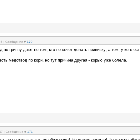
:16 | Сообщение #
170
д по гриппу дают не тем, кто не хочет делать прививку; а тем, у кого ест
есть медотвод по кори, но тут причина другая - корью уже болела.
:47 | Сообщение #
171
ют, но не навязывают, не обязывают! Не делаю никогда! Прекрасно обхо