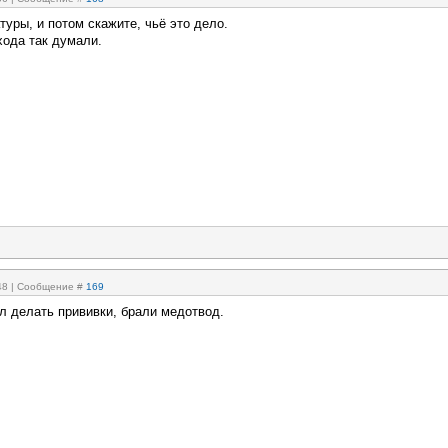
уры, и потом скажите, чьё это дело.
хода так думали.
:48 | Сообщение #
169
ел делать прививки, брали медотвод.