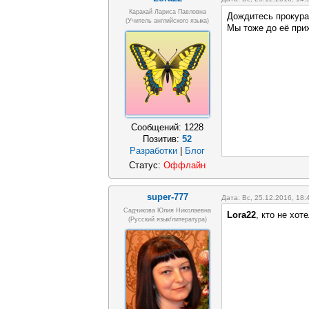
Каракай Лариса Павловна
Дождитесь прокурат
(учитель английского языка)
Мы тоже до её при
Сообщений:
1228
Позитив:
52
Разработки
|
Блог
Статус:
Оффлайн
super-777
Дата: Вс, 25.12.2016, 18
Садчикова Юлия Николаевна
Lora22
, кто не хот
(русский язык/литература)