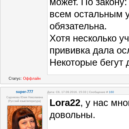
может. По закону:
всем остальным у
обязательна.
Хотя несколько уч
прививка дала ос
Некоторые бегут д
Статус:
Оффлайн
super-777
Дата: Сб, 17.09.2016, 15:33 | Сообщение #
160
Садчикова Юлия Николаевна
Lora22
, у нас мн
(русский язык/литература)
довольны.