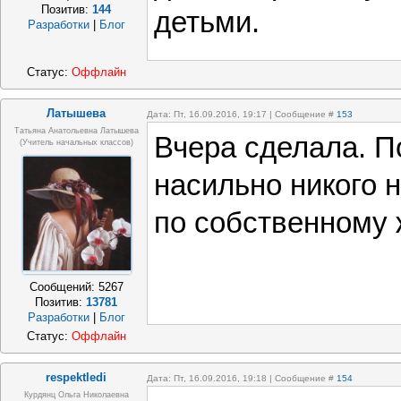
Позитив:
144
детьми.
Разработки
|
Блог
Статус:
Оффлайн
Латышева
Дата: Пт, 16.09.2016, 19:17 | Сообщение #
153
Татьяна Анатольевна Латышева
Вчера сделала. П
(учитель начальных классов)
насильно никого н
по собственному
Сообщений:
5267
Позитив:
13781
Разработки
|
Блог
Статус:
Оффлайн
respektledi
Дата: Пт, 16.09.2016, 19:18 | Сообщение #
154
Курдянц Ольга Николаевна