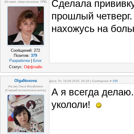
Сделала прививку
(история, обществознание, ОПК)
прошлый четверг.
нахожусь на боль
Сообщений:
272
Позитив:
379
Разработки
|
Блог
Статус:
Оффлайн
OlgaNosova
Дата: Пт, 16.09.2016, 20:18 | Сообщение #
155
Носова Ольга Михайловна
А я всегда делаю.
(старший воспитатель/учитель)
укололи!