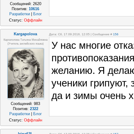
Сообщений:
2620
Позитив:
10616
Разработки
|
Блог
Статус:
Оффлайн
Kargapolova
Дата: Сб, 17.09.2016, 12:05 | Сообщение #
156
Каргаполова Татьяна Михайловна
У нас многие отк
(учитель английского языка)
противопоказания
желанию. Я делаю
ученики грипуют,
да и зимы очень 
Сообщений:
983
Позитив:
2322
Разработки
|
Блог
Статус:
Оффлайн
Irina63L