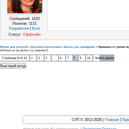
Сообщений:
1620
Позитив:
1131
Разработки
|
Блог
Статус:
Оффлайн
Форум для учителей
»
Большая учительская
»
Школа, как учреждение
»
Прививка от гриппа п
(Обязаны ли мы делать эту прививку?)
8
Страница
8
из
10
«
1
2
…
6
7
9
10
Читать далее
СУП © 2012-2026 |
Главная
|
Пра