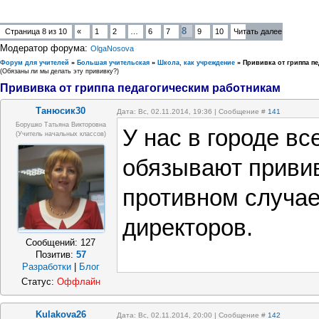
8
Страница
8
из
10
«
1
2
…
6
7
9
10
Читать далее
Модератор форума:
OlgaNosova
Форум для учителей
»
Большая учительская
»
Школа, как учреждение
»
Прививка от гриппа п
(Обязаны ли мы делать эту прививку?)
Прививка от гриппа педагогическим работникам
Танюсик30
Дата: Вс, 02.11.2014, 19:36 | Сообщение #
141
Борушко Татьяна Викторовна
У нас в городе вс
(учитель начальных классов)
обязывают привив
противном случа
директоров.
Сообщений:
127
Позитив:
57
Разработки
|
Блог
Статус:
Оффлайн
Kulakova26
Дата: Вс, 02.11.2014, 20:00 | Сообщение #
142