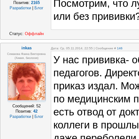
Посмотрим, что л
Позитив:
2165
Разработки
|
Блог
или без прививки
Статус:
Оффлайн
inkas
Дата: Ср, 05.11.2014, 22:55 | Сообщение #
146
Семакова Фаина Викторовна
У нас прививка- 
(химия, биология)
педагогов. Директ
приказ издал. Мо
по медицинским п
Сообщений:
52
есть отвод от док
Позитив:
42
Разработки
|
Блог
коллеги в прошлы
даже переболели 