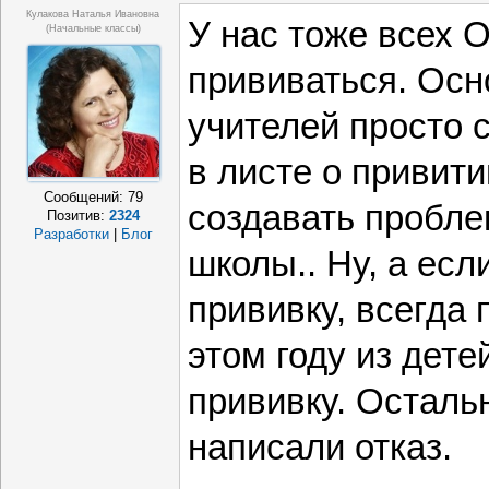
Кулакова Наталья Ивановна
У нас тоже все
(начальные классы)
прививаться. Осн
учителей просто 
в листе о привити
Сообщений:
79
создавать пробл
Позитив:
2324
Разработки
|
Блог
школы.. Ну, а есл
прививку, всегда 
этом году из дете
прививку. Осталь
написали отказ.