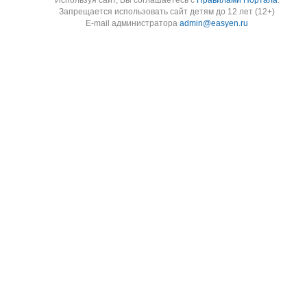
Используя cайт, Вы соглашаетесь с
Правилами Портала
.
Запрещается использовать сайт детям до 12 лет (12+)
E-mail администратора
admin@easyen.ru