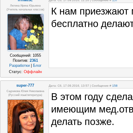
Дата: Сб, 17.09.2016, 12:26 | Сообщение #
157
Лютина Ирина Юрьевна
К нам приезжают 
(Учитель начальных классов)
бесплатно делают
Сообщений:
1055
Позитив:
2361
Разработки
|
Блог
Статус:
Оффлайн
super-777
Дата: Сб, 17.09.2016, 13:57 | Сообщение #
158
Садчикова Юлия Николаевна
В этом году сдел
(русский язык/литература)
имеющим мед.отв
делать позже.