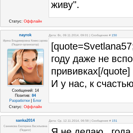
живу".
Статус:
Оффлайн
nayrok
Дата: Вс, 09.11.2014, 09:01 | Сообщение #
150
Ирина Владимировна Комиссарова
[quote=Svetlana57
(педагог-организатор)
году даже не всп
прививках[/quote]
И у нас, к счастью
Сообщений:
14
Позитив:
84
Разработки
|
Блог
Статус:
Оффлайн
sanka2014
Дата: Ср, 12.11.2014, 06:58 | Сообщение #
151
Санникова Екатерина Васильевна
Я не делаю...года
(педагог)