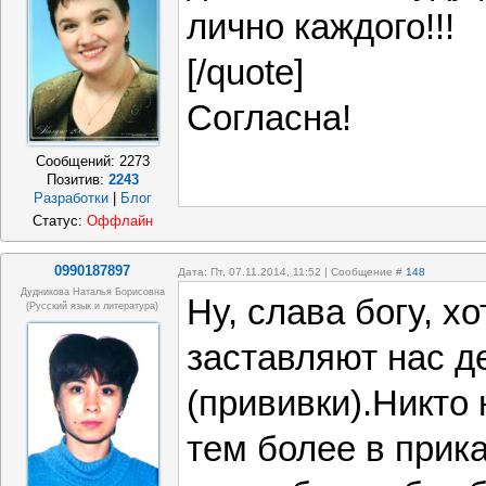
лично каждого!!!
[/quote]
Согласна!
Сообщений:
2273
Позитив:
2243
Разработки
|
Блог
Статус:
Оффлайн
0990187897
Дата: Пт, 07.11.2014, 11:52 | Сообщение #
148
Дудникова Наталья Борисовна
Ну, слава богу, хо
(русский язык и литература)
заставляют нас д
(прививки).Никто 
тем более в прик