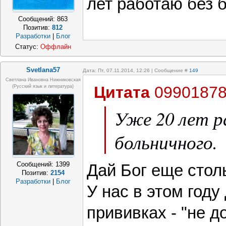
лет работаю без 
Сообщений:
863
Позитив:
812
Разработки
|
Блог
Статус:
Оффлайн
Svetlana57
Дата: Пт, 07.11.2014, 12:26 | Сообщение #
149
Светлана Ивановна Нижниковская
Цитата
0990187
(русский язык и литература)
Уже 20 лет р
больничного.
Сообщений:
1399
Дай Бог еще столь
Позитив:
2154
Разработки
|
Блог
У нас в этом году
прививках - "не д