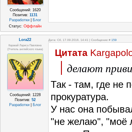
Сообщений:
1620
Позитив:
1131
Разработки
|
Блог
Статус:
Оффлайн
Lora22
Дата: Сб, 17.09.2016, 14:41 | Сообщение #
159
Каракай Лариса Павловна
Цитата
Kargapol
(учитель английского языка)
делают приви
Так - там, где не
прокуратура.
Сообщений:
1228
Позитив:
52
Разработки
|
Блог
У нас она побыва
"не желаю", "моё 