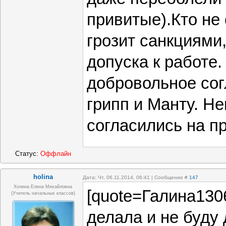
привитые).Кто не 
грозит санкциями,
допуска к работе
добровольное сог
грипп и Манту. Н
согласились на пр
Статус:
Оффлайн
holina
Дата: Чт, 06.11.2014, 06:41 | Сообщение #
147
Холина Елена Михайловна
[quote=Галина130
(учитель начальных классов)
делала и не буду 