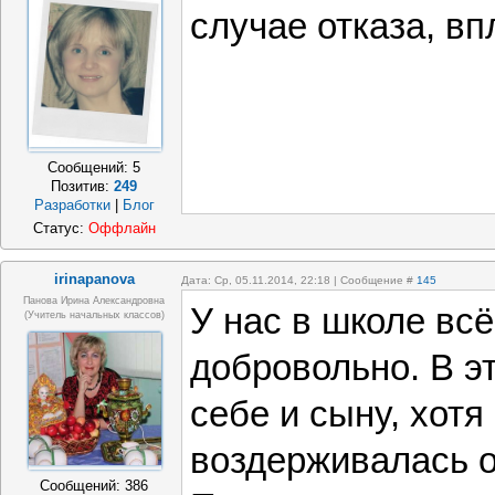
случае отказа, вп
Сообщений:
5
Позитив:
249
Разработки
|
Блог
Статус:
Оффлайн
irinapanova
Дата: Ср, 05.11.2014, 22:18 | Сообщение #
145
Панова Ирина Александровна
У нас в школе вс
(учитель начальных классов)
добровольно. В э
себе и сыну, хотя 
воздерживалась о
Сообщений:
386