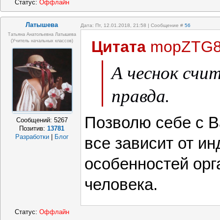
Статус:
Оффлайн
Латышева
Дата: Пт, 12.01.2018, 21:58 | Сообщение #
56
Татьяна Анатольевна Латышева
Цитата
mopZTG8
(учитель начальных классов)
А чеснок счи
правда.
Позволю себе с В
Сообщений:
5267
Позитив:
13781
Разработки
|
Блог
все зависит от и
особенностей орг
человека.
Статус:
Оффлайн