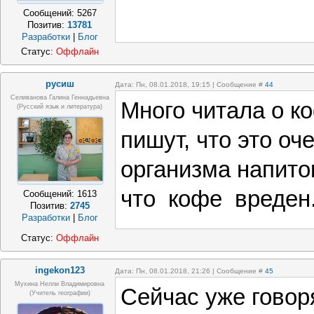
Сообщений:
5267
Позитив:
13781
Разработки
|
Блог
Статус:
Оффлайн
русиш
Дата: Пн, 08.01.2018, 19:15 | Сообщение #
44
Селиванова Галина Геннадьевна
Много читала о к
(русский язык и литература)
пишут, что это оч
организма напито
что кофе вреден
Сообщений:
1613
Позитив:
2745
Разработки
|
Блог
Статус:
Оффлайн
ingekon123
Дата: Пн, 08.01.2018, 21:26 | Сообщение #
45
Мухина Нелли Владимировна
Сейчас уже говоря
(Учитель географии)