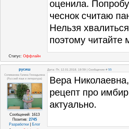
оценила. Попробу
чеснок считаю па
Нельзя хвалиться
поэтому читайте 
Статус:
Оффлайн
русиш
Дата: Пт, 12.01.2018, 19:59 | Сообщение #
55
Селиванова Галина Геннадьевна
Вера Николаевна,
(русский язык и литература)
рецепт про имбир
актуально.
Сообщений:
1613
Позитив:
2745
Разработки
|
Блог