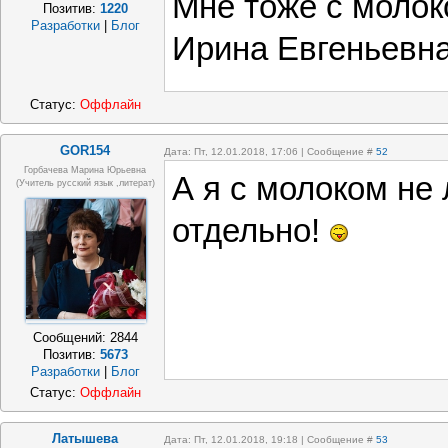
Мне тоже с молок
Позитив:
1220
Разработки
|
Блог
Ирина Евгеньевна
Статус:
Оффлайн
GOR154
Дата: Пт, 12.01.2018, 17:06 | Сообщение #
52
Горбачева Марина Юрьевна
А я с молоком н
(учитель русский язык ,литерат)
отдельно!
Сообщений:
2844
Позитив:
5673
Разработки
|
Блог
Статус:
Оффлайн
Латышева
Дата: Пт, 12.01.2018, 19:18 | Сообщение #
53