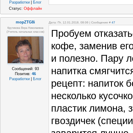
Разработки
|
Блог
Статус:
Оффлайн
mopZTG8i
Дата: Пт, 12.01.2018, 08:06 | Сообщение #
47
Крутикова Вера Николаевна
Пробуем отказатьс
(учитель начальных классов)
кофе, заменив ег
и полезно. Пару л
напитка смягчит
Сообщений:
93
Позитив:
46
Разработки
|
Блог
рецепт: напиток 
несколько кусочк
пластик лимона, з
гвоздичек (специи