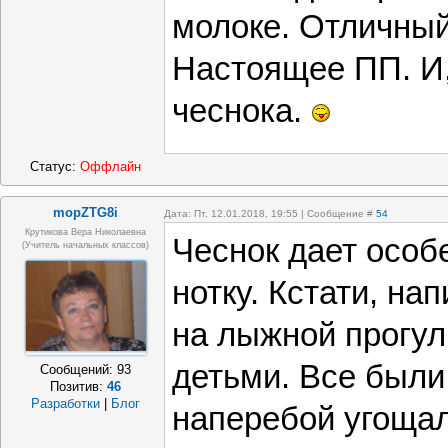
молоке. Отличный
Настоящее ПП. И,
чеснока.
Статус:
Оффлайн
mopZTG8i
Дата: Пт, 12.01.2018, 19:55 | Сообщение #
54
Крутикова Вера Николаевна
Чеснок дает особ
(учитель начальных классов)
нотку. Кстати, на
на лыжной прогул
детьми. Все были
Сообщений:
93
Позитив:
46
Разработки
|
Блог
наперебой угощали