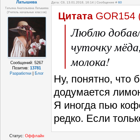
Латышева
Дата: Сб, 13.01.2018, 16:14 | Сообщение #
60
Татьяна Анатольевна Латышева
Цитата
GOR154
(учитель начальных классов)
Люблю добавл
чуточку мёда,
молока!
Сообщений:
5267
Позитив:
13781
Разработки
|
Блог
Ну, понятно, что 
додумается лимон
Я иногда пью коф
редко. Если толь
Статус:
Оффлайн