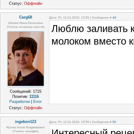
Статус:
Оффлайн
Cerg68
Дата: Пт, 12.01.2018, 15:55 | Сообщение #
49
Зобнина Ирина Евгеньевна
Люблю заливать 
(учитель начальных классов)
молоком вместо к
Сообщений:
1715
Позитив:
11116
Разработки
|
Блог
Статус:
Оффлайн
ingekon123
Дата: Пт, 12.01.2018, 15:59 | Сообщение #
50
Мухина Нелли Владимировна
Интересный рецеп
(Учитель географии)