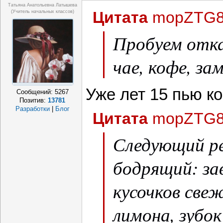
Татьяна Анатольевна Латышева
Цитата
mopZTG8
(учитель начальных классов)
Пробуем отка
чае, кофе, за
Уже лет 15 пью к
Сообщений:
5267
Позитив:
13781
Разработки
|
Блог
Цитата
mopZTG8
Следующий р
бодрящий: за
кусочков све
лимона, зубок