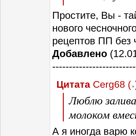
гвоздичек (сп
Простите, Вы - та
нового чесночног
рецептов ПП без 
Добавлено
(12.01
-------------------------
Цитата
Cerg68
(
Люблю залива
молоком вмес
А я иногда варю к