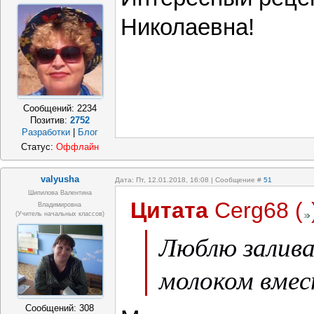
Николаевна!
Сообщений:
2234
Позитив:
2752
Разработки
|
Блог
Статус:
Оффлайн
valyusha
Дата: Пт, 12.01.2018, 16:08 | Сообщение #
51
Шипилова Валентина
Цитата
Cerg68
(
Владимировна
(учитель начальных классов)
Люблю залива
молоком вмес
Сообщений:
308