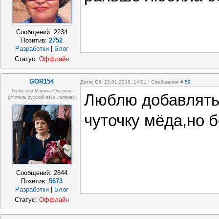
Сообщений:
2234
Позитив:
2752
Разработки
|
Блог
Статус:
Оффлайн
GOR154
Дата: Сб, 13.01.2018, 14:01 | Сообщение #
59
Горбачева Марина Юрьевна
Люблю добавлять
(учитель русский язык ,литерат)
чуточку мёда,но б
Сообщений:
2844
Позитив:
5673
Разработки
|
Блог
Статус:
Оффлайн