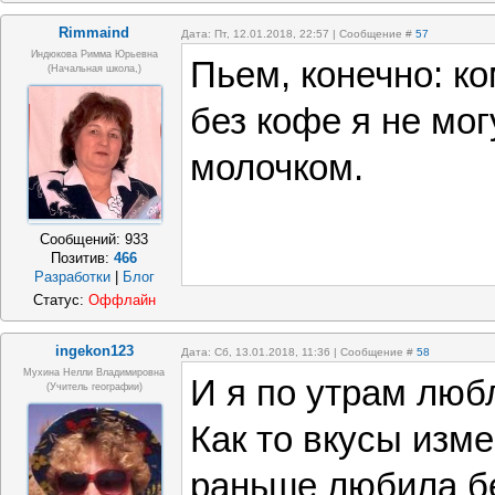
Rimmaind
Дата: Пт, 12.01.2018, 22:57 | Сообщение #
57
Индюкова Римма Юрьевна
Пьем, конечно: ко
(Начальная школа,)
без кофе я не мо
молочком.
Сообщений:
933
Позитив:
466
Разработки
|
Блог
Статус:
Оффлайн
ingekon123
Дата: Сб, 13.01.2018, 11:36 | Сообщение #
58
Мухина Нелли Владимировна
И я по утрам люб
(Учитель географии)
Как то вкусы изм
раньше любила бе