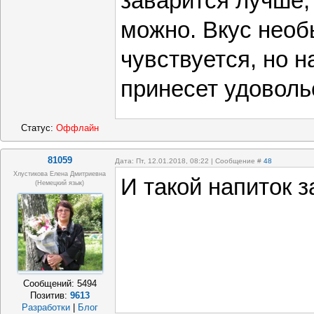
заварится лучше, 
можно. Вкус необ
чувствуется, но н
принесет удоволь
Статус:
Оффлайн
81059
Дата: Пт, 12.01.2018, 08:22 | Сообщение #
48
Хлустикова Елена Дмитриевна
И такой напиток 
(немецкий язык)
Сообщений:
5494
Позитив:
9613
Разработки
|
Блог