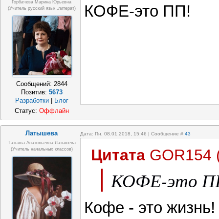
Горбачева Марина Юрьевна
КОФЕ-это ПП!
(учитель русский язык ,литерат)
Сообщений:
2844
Позитив:
5673
Разработки
|
Блог
Статус:
Оффлайн
Латышева
Дата: Пн, 08.01.2018, 15:46 | Сообщение #
43
Татьяна Анатольевна Латышева
Цитата
GOR154
(учитель начальных классов)
КОФЕ-это П
Кофе - это жизнь!