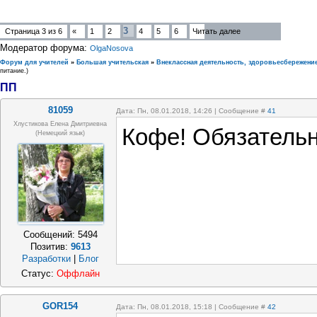
3
Страница
3
из
6
«
1
2
4
5
6
Читать далее
Модератор форума:
OlgaNosova
Форум для учителей
»
Большая учительская
»
Внеклассная деятельность, здоровьесбережени
питание.)
ПП
81059
Дата: Пн, 08.01.2018, 14:26 | Сообщение #
41
Хлустикова Елена Дмитриевна
Кофе! Обязательн
(немецкий язык)
Сообщений:
5494
Позитив:
9613
Разработки
|
Блог
Статус:
Оффлайн
GOR154
Дата: Пн, 08.01.2018, 15:18 | Сообщение #
42