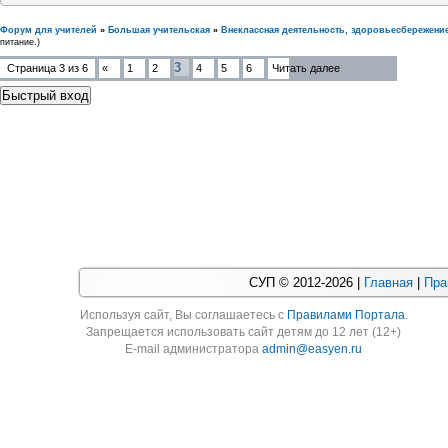
Форум для учителей
»
Большая учительская
»
Внеклассная деятельность, здоровьесбережени
питание.)
3
Страница
3
из
6
«
1
2
4
5
6
Читать далее
СУП © 2012-2026 |
Главная
|
Пра
Используя cайт, Вы соглашаетесь с
Правилами Портала
.
Запрещается использовать сайт детям до 12 лет (12+)
E-mail администратора
admin@easyen.ru