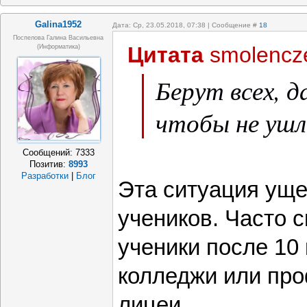
Galina1952
Дата: Ср, 23.05.2018, 07:38 | Сообщение #
18
Поспелова Галина Васильевна
Цитата
smolencz
(информатика)
Берут всех, 
чтобы не ушл
Сообщений:
7333
Позитив:
8993
Разработки
|
Блог
Эта ситуация ущ
учеников. Часто с
ученики после 10 
колледжи или пр
лицеи.