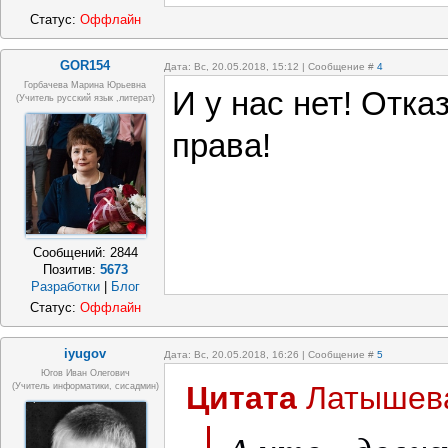
Статус:
Оффлайн
GOR154
Дата: Вс, 20.05.2018, 15:12 | Сообщение #
4
Горбачева Марина Юрьевна
И у нас нет! Отк
(учитель русский язык ,литерат)
права!
Сообщений:
2844
Позитив:
5673
Разработки
|
Блог
Статус:
Оффлайн
iyugov
Дата: Вс, 20.05.2018, 16:26 | Сообщение #
5
Югов Иван Олегович
Цитата
Латышев
(Учитель информатики, сисадмин)