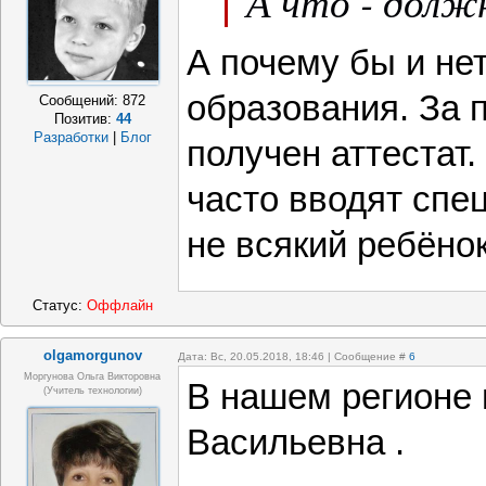
А что - дол
А почему бы и не
образования. За
Сообщений:
872
Позитив:
44
Разработки
|
Блог
получен аттестат.
часто вводят спе
не всякий ребёнок
Статус:
Оффлайн
olgamorgunov
Дата: Вс, 20.05.2018, 18:46 | Сообщение #
6
Моргунова Ольга Викторовна
В нашем регионе 
(Учитель технологии)
Васильевна .