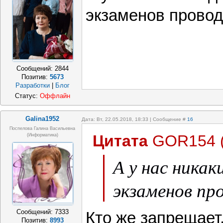
склонностям
экзаменов провод
детей позвол
самое соотв
Сообщений:
2844
вступительны
Позитив:
5673
Разработки
|
Блог
для индивиду
Статус:
Оффлайн
образования 
Galina1952
Дата: Вт, 22.05.2018, 18:33 | Сообщение #
16
Поспелова Галина Васильевна
Цитата
GOR154
(информатика)
ребёнка по о
А у нас ника
предметам, а
экзаменов пр
родителей о
Сообщений:
7333
очередь. Про
Кто же запрещае
Позитив:
8993