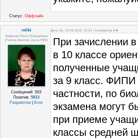
Статус:
Оффлайн
relikt
Дата: Вс, 20.05.2018, 21:41 | Сообщение #
8
Трефилова Раиса Поликарповна
При зачислении в
(Учитель биологии, рук-ль РМО)
в 10 классе орие
полученные учащ
за 9 класс. ФИПИ
частности, по био
Сообщений:
503
Позитив:
5013
Разработки
|
Блог
экзамена могут б
при приеме учащ
классы средней 