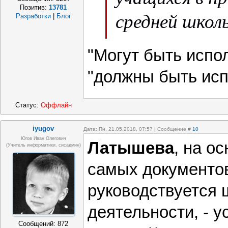
Позитив:
13781
средней школ
Разработки
|
Блог
отборе в про
"Могут быть испол
может быть 
"должны быть исп
граница кото
Статус:
Оффлайн
соответствуе
iyugov
Дата: Пн, 21.05.2018, 07:57 | Сообщение #
10
Югов Иван Олегович
Латышева
, на о
(Учитель информатики, сисадмин)
самых документо
руководствуется 
деятельности, - у
Сообщений:
872