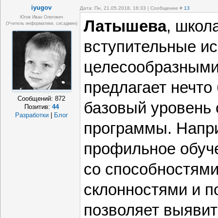
iyugov
Дата: Пн, 21.05.2018, 16:33 | Сообщение #
13
Югов Иван Олегович
Латышева
, школ
(Учитель информатики, сисадмин)
вступительные и
целесообразными
предлагает нечто
Сообщений:
872
базовый уровень 
Позитив:
44
Разработки
|
Блог
программы. Напри
профильное обуче
со способностям
склонностями и п
позволяет выявит