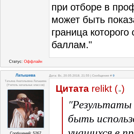
при отборе в про
может быть показ
граница которого 
баллам."
Статус:
Оффлайн
Латышева
Дата: Вс, 20.05.2018, 21:55 | Сообщение #
9
Татьяна Анатольевна Латышева
Цитата
relikt
(
)
(учитель начальных классов)
"Результаты 
быть использ
учащихся в п
Сообщений:
5267