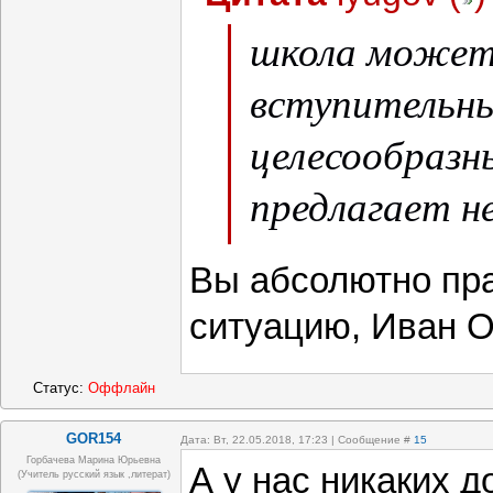
школа может
вступительн
целесообразн
предлагает н
базовый уров
Вы абсолютно пр
программы. 
ситуацию, Иван О
поступление 
Статус:
Оффлайн
обучение в с
GOR154
Дата: Вт, 22.05.2018, 17:23 | Сообщение #
15
способностям
Горбачева Марина Юрьевна
А у нас никаких 
(учитель русский язык ,литерат)