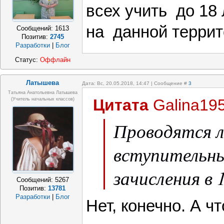
всех учить до 18 
на данной террит
Сообщений:
1613
Позитив:
2745
Разработки
|
Блог
Статус:
Оффлайн
Латышева
Дата: Вс, 20.05.2018, 14:47 | Сообщение #
3
Татьяна Анатольевна Латышева
Цитата
Galina19
(учитель начальных классов)
Проводятся л
вступительны
зачисления в 
Сообщений:
5267
Позитив:
13781
Разработки
|
Блог
Нет, конечно. А ч