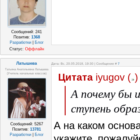
Сообщений:
241
Позитив:
1368
Разработки
|
Блог
Статус:
Оффлайн
Латышева
Дата: Вс, 20.05.2018, 19:30 | Сообщение #
7
Татьяна Анатольевна Латышева
Цитата
iyugov
(
)
(учитель начальных классов)
А почему бы 
ступень обра
А на каком основ
Сообщений:
5267
Позитив:
13781
Разработки
|
Блог
укажите, пожалуй