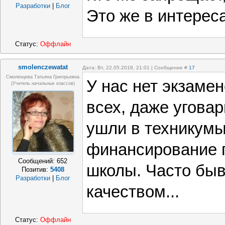
Разработки
|
Блог
Это же в интерес
обучения врод
гарантирован
Статус:
Оффлайн
поэтому прав
smolenczewatat
Дата: Вт, 22.05.2018, 21:01 | Сообщение #
17
Смоленцева Татьяна Григорьевна
У нас нет экзамен
образованию 
(учитель начальных классов)
всех, даже уговар
моему, так.
ушли в техникум
финансирование 
Сообщений:
652
школы. Часто быва
Позитив:
5408
Разработки
|
Блог
качеством...
Статус:
Оффлайн