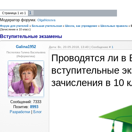
1
Страница
1
из
1
Модератор форума:
OlgaNosova
Форум для учителей
»
Большая учительская
»
Школа, как учреждение
»
Школьные правила
»
(Зачисление в 10 класс)
Вступительные экзамены
Galina1952
Дата: Вс, 20.05.2018, 13:40 | Сообщение #
1
Поспелова Галина Васильевна
Проводятся ли в
(информатика)
вступительные э
зачисления в 10 
Сообщений:
7333
Позитив:
8993
Разработки
|
Блог