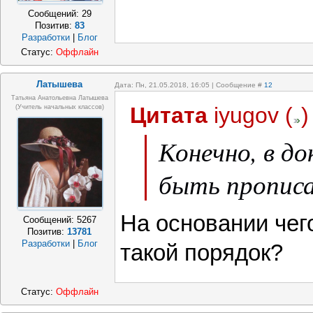
Сообщений:
29
Позитив:
83
Разработки
|
Блог
Статус:
Оффлайн
Латышева
Дата: Пн, 21.05.2018, 16:05 | Сообщение #
12
Татьяна Анатольевна Латышева
Цитата
iyugov
(
)
(учитель начальных классов)
Конечно, в д
быть прописа
На основании чег
Сообщений:
5267
Позитив:
13781
Разработки
|
Блог
такой порядок?
Статус:
Оффлайн