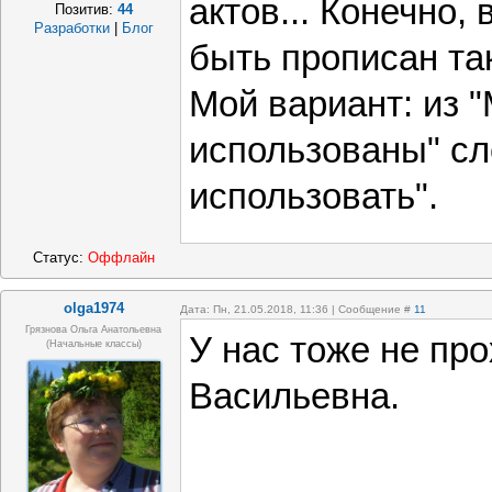
актов... Конечно,
Позитив:
44
Разработки
|
Блог
быть прописан та
Мой вариант: из 
использованы" сл
использовать".
Статус:
Оффлайн
olga1974
Дата: Пн, 21.05.2018, 11:36 | Сообщение #
11
Грязнова Ольга Анатольевна
У нас тоже не про
(начальные классы)
Васильевна.