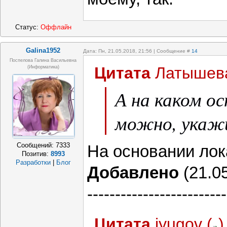
Статус:
Оффлайн
Galina1952
Дата: Пн, 21.05.2018, 21:56 | Сообщение #
14
Поспелова Галина Васильевна
Цитата
Латышев
(информатика)
А на каком о
можно, укаж
Сообщений:
7333
На основании лок
Позитив:
8993
Разработки
|
Блог
Добавлено
(21.05
-------------------------
Цитата
iyugov
(
)