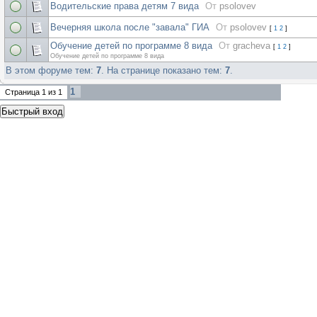
Водительские права детям 7 вида
От
psolovev
Вечерняя школа после "завала" ГИА
От
psolovev
[
1
2
]
Обучение детей по программе 8 вида
От
gracheva
[
1
2
]
Обучение детей по программе 8 вида
В этом форуме тем:
7
. На странице показано тем:
7
.
1
Страница
1
из
1