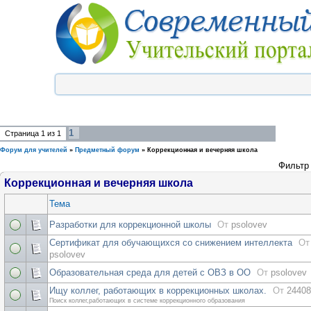
1
Страница
1
из
1
Форум для учителей
»
Предметный форум
»
Коррекционная и вечерняя школа
Фильтр 
Коррекционная и вечерняя школа
Тема
Разработки для коррекционной школы
От
psolovev
Сертификат для обучающихся со снижением интеллекта
От
psolovev
Образовательная среда для детей с ОВЗ в ОО
От
psolovev
Ищу коллег, работающих в коррекционных школах.
От
24408
Поиск коллег,работающих в системе коррекционного образования