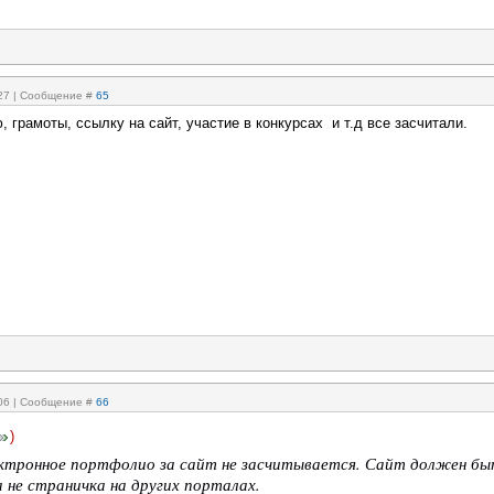
:27 | Сообщение #
65
 грамоты, ссылку на сайт, участие в конкурсах и т.д все засчитали.
:06 | Сообщение #
66
)
ектронное портфолио за сайт не засчитывается. Сайт должен бы
а не страничка на других порталах.