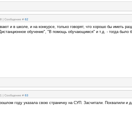
:28 | Сообщение #
62
вают и в школе, и на конкурсе, только говорят, что хорошо бы иметь ра
Дистанционное обучение", "В помощь обучающимся" и т.д. - тогда было 
:51 | Сообщение #
63
прошлом году указала свою страничку на СУП. Засчитали. Похвалили и д