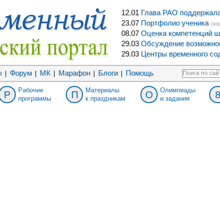
12.01
Глава РАО поддержала 
23.07
Портфолио ученика
(ко
08.07
Оценка компетенций ш
29.03
Обсуждение возможнос
29.03
Центры временного сод
ы
Форум
МК
Марафон
Блоги
Помощь
|
|
|
|
|
Рабочие
Материалы
Олимпиады
Р
П
О
программы
к праздникам
и задания