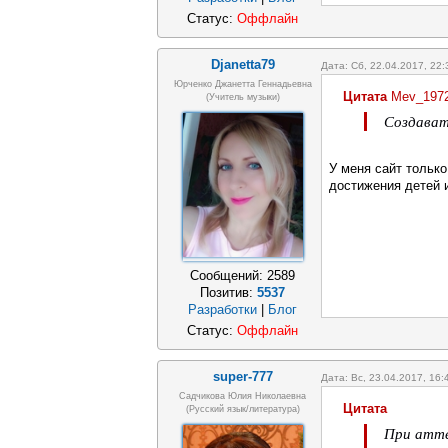
Статус:
Оффлайн
Djanetta79
Дата: Сб, 22.04.2017, 22
Юрченко Джанетта Геннадьевна
Цитата
Mev_197
(Учитель музыки)
Создават
У меня сайт только
достижения детей 
Сообщений:
2589
Позитив:
5537
Разработки
|
Блог
Статус:
Оффлайн
super-777
Дата: Вс, 23.04.2017, 16
Садчикова Юлия Николаевна
Цитата
(русский язык/литература)
При атте