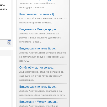
Уважаемая Ольга Михайловна!
чной
Благодарю за отзыв!
авать
Классный час по теме «Д...
Ольга Михайловна! Большое спасибо за
внимание к работе и отзыв.
Видеоклип к Международн...
Любовь Анатольевна! Спасибо за
ресурс и Ваше желание делиться с
коллегами. Ваша ...
Видеоролик по теме &quo...
Любовь Анатольевна! Большое спасибо
за актуальный ресурс. Творческих Вам
идей. С...
Отчёт об участии во все...
Лидия Петровна, спасибо большое за
еще один отчет по патриотическому
воспитанию.
Видеоролик по теме &quo...
Любовь Анатольевна, благодарю за
видеоролик. Даже такой праздник есть!
Видеоклип к Международн...
Любовь Анатольевна, спасибо за