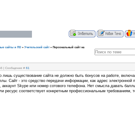
ые сайты и ПО
»
Учительский сайт
»
Персональный сайт на
:56 | Сообщение #
61
ко лишь существование сайта не должно быть бонусов на работе, включа
лы. Сайт - это средство передачи информации, как адрес электронной 
, аккаунт Skype или номер сотового телефона. Нет смысла давать балл
сли ресурс соответствует конкретным профессиональным требованиям, т