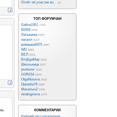
Отчёт об участии во...
(2)
ТОП ФОРУМЧАН
Galina1952
7333
81059
5494
Латышева
5267
наталл
4107
ромашка5975
3967
WD
3863
ВЕП
3351
Вл@диМир
3342
Школьница
3227
psolovev
3119
GOR154
2844
OlgaNosova
2620
Djanetta79
2589
Михалыч2
2409
ninaloginova
2375
ть
КОММЕНТАРИИ
Рабочий лист-раскладушк...