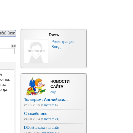
Гость
Регистрация
Вход
я
почты,
НОВОСТИ
ы за
САЙТА
огда
еще...
Телеграм: Английски...
25.01.2025 (
ответов: 6
)
Спасибо мне
24.08.2024 (
ответов: 24
)
DDoS атака на сайт
11.04.2024 (
ответов: 11
)