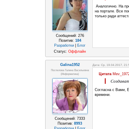
Аналогично. На пр
на портале. Все по
только ради аттес
Сообщений:
276
Позитив:
184
Разработки
|
Блог
Статус:
Оффлайн
Galina1952
Дата: Ср, 19.04.2017, 21
Поспелова Галина Васильевна
Цитата
Mev_197
(информатика)
Создават
Согласна с Вами, 
времени.
Сообщений:
7333
Позитив:
8993
Разработки
|
Блог