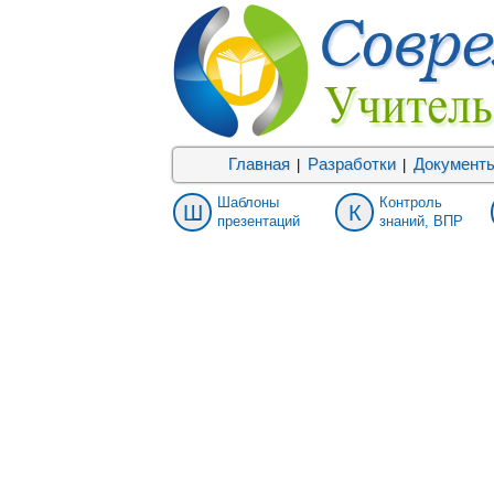
Главная
Разработки
Документ
|
|
Шаблоны
Контроль
Ш
К
презентаций
знаний, ВПР