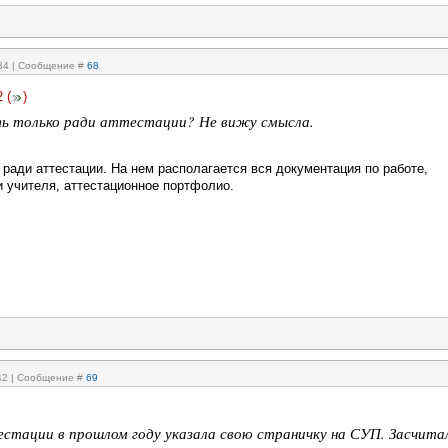
:34 | Сообщение #
68
2
(
)
ь только ради аттестации? Не вижу смысла.
 ради аттестации. На нем располагается вся документация по работе,
и учителя, аттестационное портфолио.
:42 | Сообщение #
69
стации в прошлом году указала свою страничку на СУП. Засчита