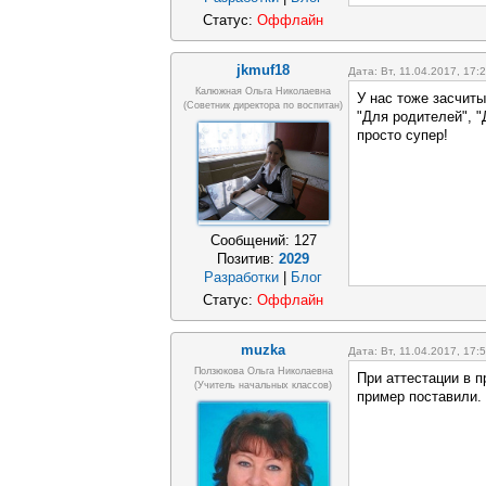
Статус:
Оффлайн
jkmuf18
Дата: Вт, 11.04.2017, 17
Калюжная Ольга Николаевна
У нас тоже засчиты
(Советник директора по воспитан)
"Для родителей", "
просто супер!
Сообщений:
127
Позитив:
2029
Разработки
|
Блог
Статус:
Оффлайн
muzka
Дата: Вт, 11.04.2017, 17
Ползюкова Ольга Николаевна
При аттестации в 
(Учитель начальных классов)
пример поставили.