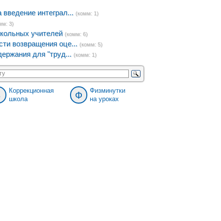
введение интеграл...
(комм: 1)
мм: 3)
кольных учителей
(комм: 6)
ти возвращения оце...
(комм: 5)
ержания для "труд...
(комм: 1)
Коррекционная
Физминутки
8
Ф
школа
на уроках