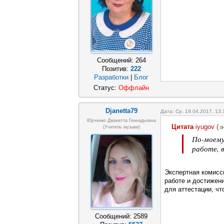
Сообщений:
264
Позитив:
222
Разработки
|
Блог
Статус:
Оффлайн
Djanetta79
Дата: Ср, 19.04.2017, 13
Юрченко Джанетта Геннадьевна
Цитата
iyugov
(
(Учитель музыки)
По-моему
работе, 
Экспертная комисс
работе и достижен
для аттестации, чт
Сообщений:
2589