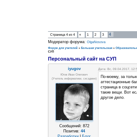
4
Страница
4
из
4
«
1
2
3
Модератор форума:
OlgaNosova
Форум для учителей
»
Большая учительская
»
Образовательн
СУП
Персональный сайт на СУП
iyugov
Дата: Вс, 09.04.2017, 12
Югов Иван Олегович
По-моему, за толь
(Учитель информатики, сисадмин)
аттестационные бал
страница в соцсети
такие вещи. Вот е
другое дело.
Сообщений:
872
Позитив:
44
Разработки
|
Блог