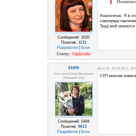
Похвалил
Аналогично. Я в э
самопредставлении
Труд мой оказался 
Сообщений:
1620
Позитив:
1131
Разработки
|
Блог
Статус:
Оффлайн
81059
Дата: Вс, 23.04.2017, 16
Хлустикова Елена Дмитриевна
СУП многим помога
(немецкий язык)
Сообщений:
5494
Позитив:
9613
Разработки
|
Блог