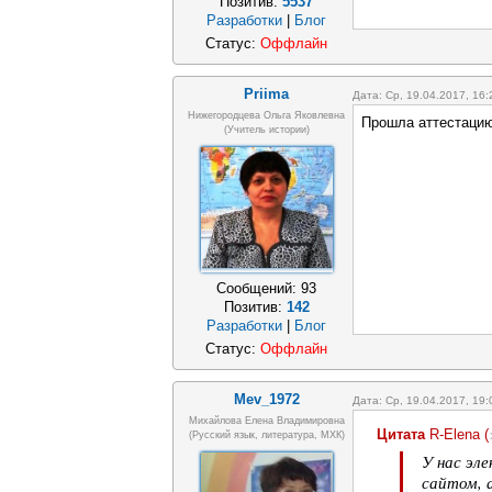
Позитив:
5537
Разработки
|
Блог
Статус:
Оффлайн
Priima
Дата: Ср, 19.04.2017, 16
Нижегородцева Ольга Яковлевна
Прошла аттестацию,
(учитель истории)
Сообщений:
93
Позитив:
142
Разработки
|
Блог
Статус:
Оффлайн
Mev_1972
Дата: Ср, 19.04.2017, 19
Михайлова Елена Владимировна
Цитата
R-Elena
(
(Русский язык, литература, МХК)
У нас эл
сайтом, 