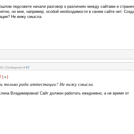
ошлом педсовете начали разговор о различиях между сайтами и страни
нятно, но мне, например, особой необходимости в своем сайте нет. Созд
тации? Не вижу смысла.
:58 | Сообщение #
67
2
(
)
ь только ради аттестации? Не вижу смысла.
Елена Владимировна! Сайт должен работать ежедневно, а не время от