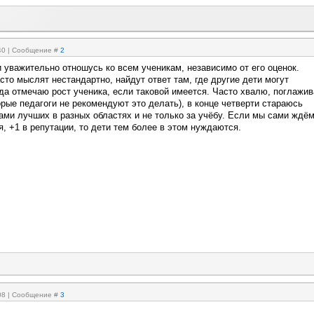
:40 | Сообщение #
2
 уважительно отношусь ко всем ученикам, независимо от его оценок.
сто мыслят нестандартно, найдут ответ там, где другие дети могут
да отмечаю рост ученика, если таковой имеется. Часто хвалю, поглажи
орые педагоги не рекомендуют это делать), в конце четверти стараюсь
ами лучших в разных областях и не только за учёбу. Если мы сами ждё
, +1 в репутации, то дети тем более в этом нуждаются.
:08 | Сообщение #
3