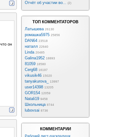
Отчёт об участии во...
(2)
ТОП КОММЕНТАТОРОВ
Латышева
26130
ромашка5975
25856
DAN64
23518
что он
наталл
22640
Linda
20485
Galina1952
18893
81059
18580
Cerg68
16197
vikusik46
15020
tanyakurova_
13997
user14398
13205
GOR154
12059
Natali19
9458
Школьница
8744
lubovsai
8736
КОММЕНТАРИИ
Рабочий лист-раскладушк...