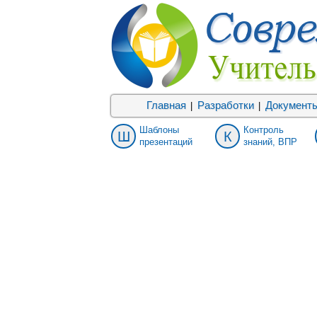
Главная
Разработки
Документ
|
|
Шаблоны
Контроль
Ш
К
презентаций
знаний, ВПР