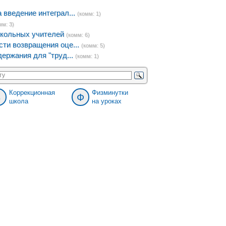
введение интеграл...
(комм: 1)
мм: 3)
кольных учителей
(комм: 6)
ти возвращения оце...
(комм: 5)
ержания для "труд...
(комм: 1)
Коррекционная
Физминутки
8
Ф
школа
на уроках