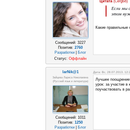
Цитата
(
Cerg68
)
Если мы 
этом ну
Какие правильные 
Сообщений:
3227
Позитив:
2760
Разработки
|
Блог
Статус:
Оффлайн
larNik@1
Дата: Вс, 28.07.2013, 12
Зайцева Лариса Николаевна
Лучшее поощрение д
(Русский язык и литература)
урок: за участие в
поучаствовать в р
Сообщений:
1011
Позитив:
1250
Разработки
|
Блог