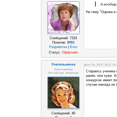
А вообще
На тему "Оценка и
Сообщений:
7333
Позитив:
8993
Разработки
|
Блог
Статус:
Оффлайн
Учительничка
Дата: Пн, 29.07.2013, 14
Елена Хлебнова
Стараюсь ученика с
(Русский язык, литература)
ранее, или хуже. Х
конкурсах имеет б
случае никогда не
Сообщений:
40