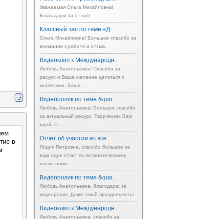
Уважаемая Ольга Михайловна!
Благодарю за отзыв!
Классный час по теме «Д...
Ольга Михайловна! Большое спасибо за
внимание к работе и отзыв.
Видеоклип к Международн...
Любовь Анатольевна! Спасибо за
ресурс и Ваше желание делиться с
коллегами. Ваша ...
Видеоролик по теме &quo...
Любовь Анатольевна! Большое спасибо
за актуальный ресурс. Творческих Вам
идей. С...
чем
Отчёт об участии во все...
тие в
Лидия Петровна, спасибо большое за
м
еще один отчет по патриотическому
воспитанию.
Видеоролик по теме &quo...
Любовь Анатольевна, благодарю за
видеоролик. Даже такой праздник есть!
Видеоклип к Международн...
Любовь Анатольевна, спасибо за