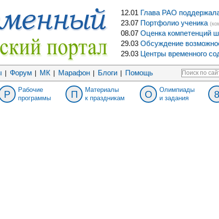
12.01
Глава РАО поддержала 
23.07
Портфолио ученика
(ко
08.07
Оценка компетенций ш
29.03
Обсуждение возможнос
29.03
Центры временного сод
ы
Форум
МК
Марафон
Блоги
Помощь
|
|
|
|
|
Рабочие
Материалы
Олимпиады
Р
П
О
программы
к праздникам
и задания