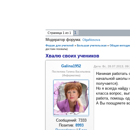
1
Страница
1
из
1
Модератор форума:
OlgaNosova
Форум для учителей
»
Большая учительская
»
Общая методи
достоин похвалы)
Хвалю своих учеников
Galina1952
Дата: Вс, 28.07.2013, 09
Поспелова Галина Васильевна
Начиная работать 
(информатика)
начальной школы не
получается).
Но я всегда найду
класса вопрос, вы
работа, помощь одн
А Вы поощряете вс
Сообщений:
7333
Позитив:
8993