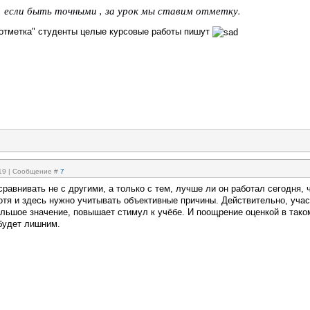
, если быть точными , за урок мы ставим отметку.
 отметка" студенты целые курсовые работы пишут
:19 | Сообщение #
7
равнивать не с другими, а только с тем, лучше ли он работал сегодня, 
отя и здесь нужно учитывать объективные причины. Действительно, учас
ольшое значение, повышает стимул к учёбе. И поощрение оценкой в тако
 будет лишним.