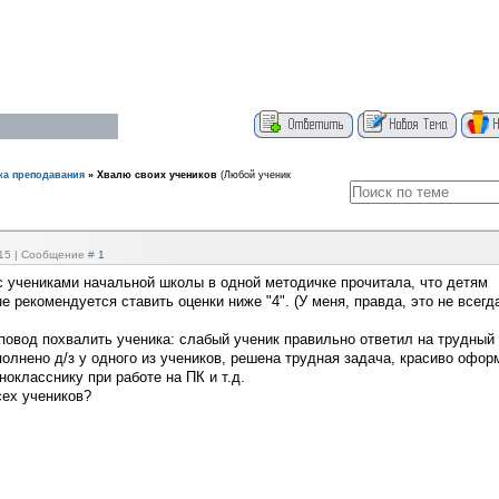
ка преподавания
»
Хвалю своих учеников
(Любой ученик
:15 | Сообщение #
1
с учениками начальной школы в одной методичке прочитала, что детям
 рекомендуется ставить оценки ниже "4". (У меня, правда, это не всегд
 повод похвалить ученика: слабый ученик правильно ответил на трудный
полнено д/з у одного из учеников, решена трудная задача, красиво офо
окласснику при работе на ПК и т.д.
ех учеников?