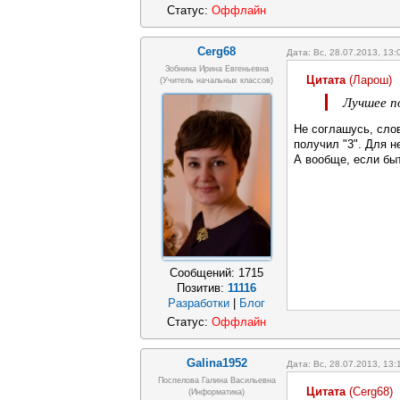
Статус:
Оффлайн
Cerg68
Дата: Вс, 28.07.2013, 13
Зобнина Ирина Евгеньевна
Цитата
(
Ларош
)
(учитель начальных классов)
Лучшее п
Не соглашусь, сло
получил "3". Для н
А вообще, если быт
Сообщений:
1715
Позитив:
11116
Разработки
|
Блог
Статус:
Оффлайн
Galina1952
Дата: Вс, 28.07.2013, 13
Поспелова Галина Васильевна
Цитата
(
Cerg68
)
(информатика)