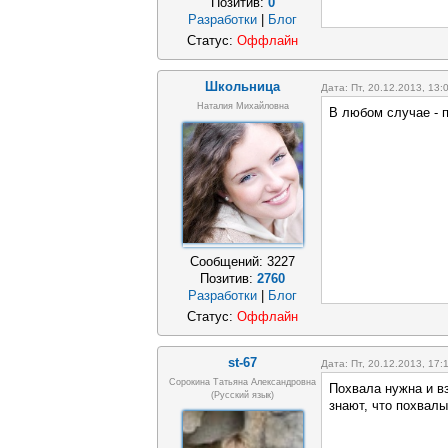
Позитив:
0
Разработки
|
Блог
Статус:
Оффлайн
Школьница
Дата: Пт, 20.12.2013, 13
Наталия Михайловна
В любом случае - 
Сообщений:
3227
Позитив:
2760
Разработки
|
Блог
Статус:
Оффлайн
st-67
Дата: Пт, 20.12.2013, 17
Сорокина Татьяна Александровна
Похвала нужна и вз
(русский язык)
знают, что похвалы