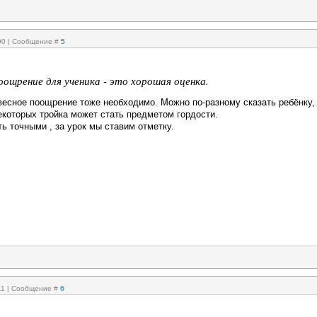
:00 | Сообщение #
5
оощрение для ученика - это хорошая оценка.
весное поощрение тоже необходимо. Можно по-разному сказать ребёнку, 
екоторых тройка может стать предметом гордости.
ь точными , за урок мы ставим отметку.
:11 | Сообщение #
6