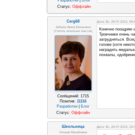
Разработки
|
Блог
Статус:
Оффлайн
Cerg68
Дата: Вс, 28.07.2013, 09
Зобнина Ирина Евгеньевна
Конечно поощряю и
(учитель начальных классов)
Троечники очень ча
затрудняться. Всег
голове (хотя некот
наградить медальк
похвалы, одобрения
Сообщений:
1715
Позитив:
11116
Разработки
|
Блог
Статус:
Оффлайн
Школьница
Дата: Вс, 28.07.2013, 10
Наталия Михайловна