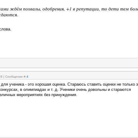
сами ждём похвалы, одобрения, +1 в репутации, то дети тем бол
ждаются.
слова.
:28 | Сообщение #
4
ля ученика - это хорошая оценка. Стараюсь ставить оценки не только 
 конкурсах, в олимпиадах и т. д. Ученики очень довольны и стараются
азличных мероприятиях без принуждения.