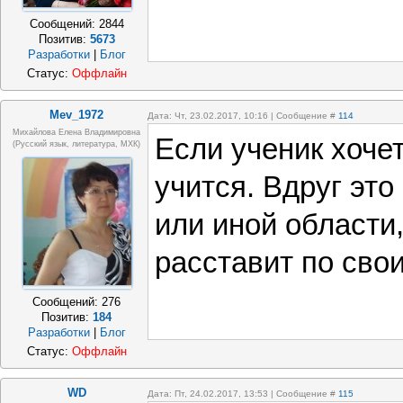
Сообщений:
2844
Позитив:
5673
Разработки
|
Блог
Статус:
Оффлайн
Mev_1972
Дата: Чт, 23.02.2017, 10:16 | Сообщение #
114
Михайлова Елена Владимировна
Если ученик хочет
(Русский язык, литература, МХК)
учится. Вдруг это
или иной области,
расставит по сво
Сообщений:
276
Позитив:
184
Разработки
|
Блог
Статус:
Оффлайн
WD
Дата: Пт, 24.02.2017, 13:53 | Сообщение #
115