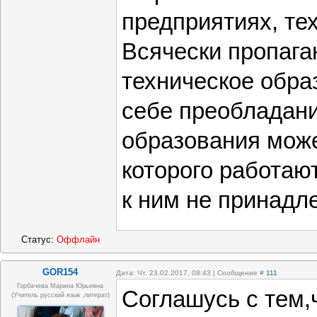
предприятиях, тех
Всячески пропага
техническое обра
себе преобладани
образования може
которого работаю
к ним не принадл
Статус:
Оффлайн
GOR154
Дата: Чт, 23.02.2017, 08:43 | Сообщение #
111
Горбачева Марина Юрьевна
Соглашусь с тем,
(учитель русский язык ,литерат)