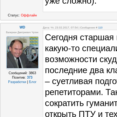
уже сложно).
Статус:
Оффлайн
WD
Дата: Чт, 23.02.2017, 07:54 | Сообщение #
110
Валериан Дмитриевич Чупин
Сегодня старшая 
какую-то специал
возможности скуд
последние два кл
Сообщений:
3863
Позитив:
373
– суетливая подго
Разработки
|
Блог
репетиторами. Та
сократить гумани
открыть ПТУ и те