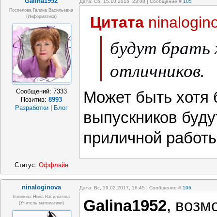
Galina1952
Дата: Сб, 15.10.2016, 23:08 | Сообщение #
105
Поспелова Галина Васильевна
Цитата
ninalogin
(информатика)
будут брать 
отличников.
Сообщений:
7333
Может быть хотя 
Позитив:
8993
Разработки
|
Блог
выпускников буду
приличной работы
Статус:
Оффлайн
ninaloginova
Дата: Вс, 19.02.2017, 16:45 | Сообщение #
106
Логинова Нина Васильевна
Galina1952
, возм
(учитель математики)