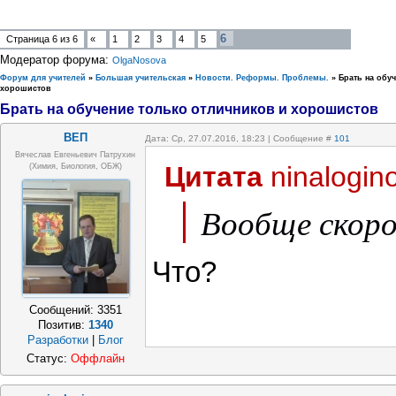
6
Страница
6
из
6
«
1
2
3
4
5
Модератор форума:
OlgaNosova
Форум для учителей
»
Большая учительская
»
Новости. Реформы. Проблемы.
»
Брать на обу
хорошистов
Брать на обучение только отличников и хорошистов
ВЕП
Дата: Ср, 27.07.2016, 18:23 | Сообщение #
101
Вячеслав Евгеньевич Патрухин
Цитата
ninalogin
(Химия, Биология, ОБЖ)
Вообще скоро
Что?
Сообщений:
3351
Позитив:
1340
Разработки
|
Блог
Статус:
Оффлайн