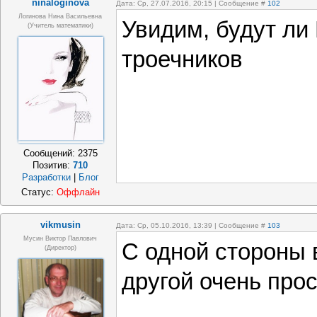
ninaloginova
Дата: Ср, 27.07.2016, 20:15 | Сообщение #
102
Логинова Нина Васильевна
Увидим, будут ли
(учитель математики)
троечников
Сообщений:
2375
Позитив:
710
Разработки
|
Блог
Статус:
Оффлайн
vikmusin
Дата: Ср, 05.10.2016, 13:39 | Сообщение #
103
Мусин Виктор Павлович
С одной стороны 
(Директор)
другой очень прос