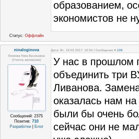
образованием, ос
экономистов не н
Статус:
Оффлайн
ninaloginova
Дата: Вс, 19.02.2017, 16:54 | Сообщение #
109
Логинова Нина Васильевна
У нас в прошлом 
(учитель математики)
объединить три В
Ливанова. Замена
оказалась нам на 
были бы очень бо
Сообщений:
2375
Позитив:
710
сейчас они не ма
Разработки
|
Блог