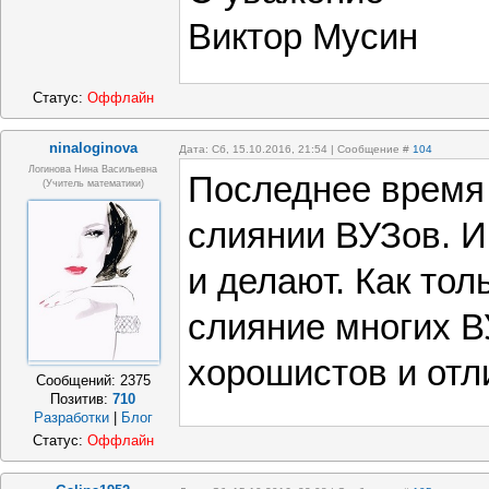
Виктор Мусин
Статус:
Оффлайн
ninaloginova
Дата: Сб, 15.10.2016, 21:54 | Сообщение #
104
Логинова Нина Васильевна
Последнее время 
(учитель математики)
слиянии ВУЗов. И 
и делают. Как тол
слияние многих В
хорошистов и отл
Сообщений:
2375
Позитив:
710
Разработки
|
Блог
Статус:
Оффлайн