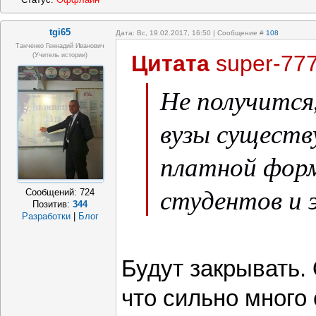
tgi65
Дата: Вс, 19.02.2017, 16:50 | Сообщение #
108
Танченко Геннадий Иванович
Цитата
super-77
(учитель истории)
Не получится
вузы существ
платной фор
студентов и 
Сообщений:
724
Позитив:
344
Разработки
|
Блог
Будут закрывать.
что сильно много