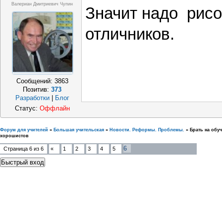
Валериан Дмитриевич Чупин
Значит надо рисо
отличников.
Сообщений:
3863
Позитив:
373
Разработки
|
Блог
Статус:
Оффлайн
Форум для учителей
»
Большая учительская
»
Новости. Реформы. Проблемы.
»
Брать на обу
хорошистов
6
Страница
6
из
6
«
1
2
3
4
5