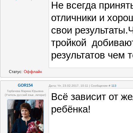
Не всегда принят
отличники и хор
свои результаты.Ч
тройкой добиваю
результатов чем те
Статус:
Оффлайн
GOR154
Дата: Чт, 23.02.2017, 10:11 | Сообщение #
113
Горбачева Марина Юрьевна
Всё зависит от ж
(учитель русский язык ,литерат)
ребёнка!