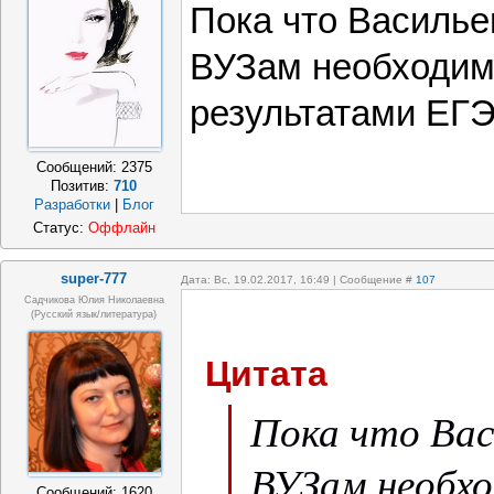
Пока что Васильев
ВУЗам необходим
результатами ЕГЭ
Сообщений:
2375
Позитив:
710
Разработки
|
Блог
Статус:
Оффлайн
super-777
Дата: Вс, 19.02.2017, 16:49 | Сообщение #
107
Садчикова Юлия Николаевна
(русский язык/литература)
Цитата
Пока что Вас
ВУЗам необх
Сообщений:
1620