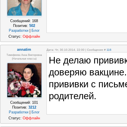
Сообщений:
168
Позитив:
502
Разработки
|
Блог
Статус:
Оффлайн
annatim
Дата: Чт, 30.10.2014, 22:00 | Сообщение #
116
Тимофеева Анна Викторовна
Не делаю прививку
(начальные классы)
доверяю вакцине.
прививки с письм
родителей.
Сообщений:
101
Позитив:
3212
Разработки
|
Блог
Статус:
Оффлайн