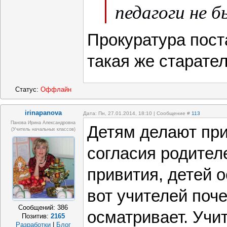
педагоги не 
Прокуратура пост
такая же старател
Статус:
Оффлайн
irinapanova
Дата: Пн, 27.01.2014, 18:10 | Сообщение #
113
Панова Ирина Александровна
Детям делают при
(учитель начальных классов)
согласия родителе
привития, детей о
вот учителей поче
Сообщений:
386
осматривает. Учи
Позитив:
2165
Разработки
|
Блог