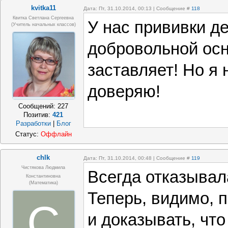
kvitka11
Дата: Пт, 31.10.2014, 00:13 | Сообщение #
118
Квитка Светлана Сергеевна
У нас прививки д
(Учитель начальных классов)
добровольной осн
заставляет! Но я 
доверяю!
Сообщений:
227
Позитив:
421
Разработки
|
Блог
Статус:
Оффлайн
chlk
Дата: Пт, 31.10.2014, 00:48 | Сообщение #
119
Чистякова Людмила
Всегда отказывал
Константиновна
(математика)
Теперь, видимо, 
C
и доказывать, чт