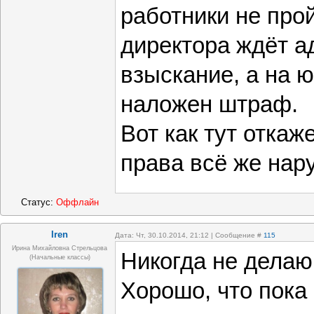
работники не про
директора ждёт а
взыскание, а на ю
наложен штраф.
Вот как тут отка
права всё же на
Статус:
Оффлайн
Iren
Дата: Чт, 30.10.2014, 21:12 | Сообщение #
115
Ирина Михайловна Стрельцова
Никогда не делаю
(начальные классы)
Хорошо, что пока