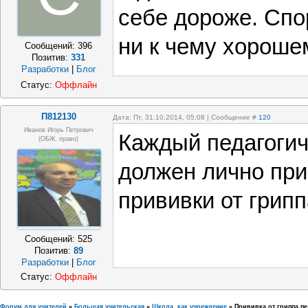
себе дороже. Сп
ни к чему хороше
Сообщений:
396
Позитив:
331
Разработки
|
Блог
Статус:
Оффлайн
П812130
Дата: Пт, 31.10.2014, 05:08 | Сообщение #
120
Иванов Игорь Петрович
Каждый педагогич
(ОБЖ, право)
должен лично пр
прививки от грипп
Сообщений:
525
Позитив:
89
Разработки
|
Блог
Статус:
Оффлайн
Форум для учителей
»
Большая учительская
»
Школа, как учреждение
»
Прививка от гриппа п