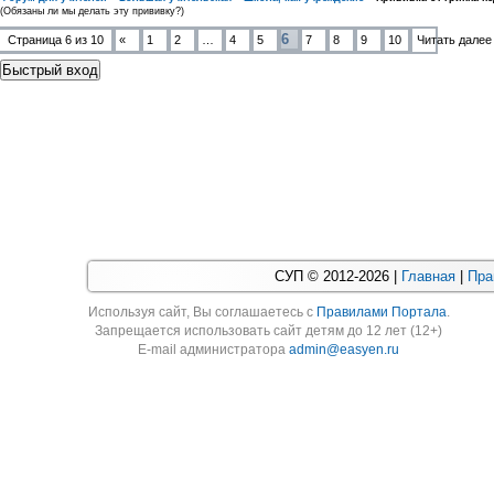
(Обязаны ли мы делать эту прививку?)
6
Страница
6
из
10
«
1
2
…
4
5
7
8
9
10
Читать далее
СУП © 2012-2026 |
Главная
|
Пра
Используя cайт, Вы соглашаетесь с
Правилами Портала
.
Запрещается использовать сайт детям до 12 лет (12+)
E-mail администратора
admin@easyen.ru