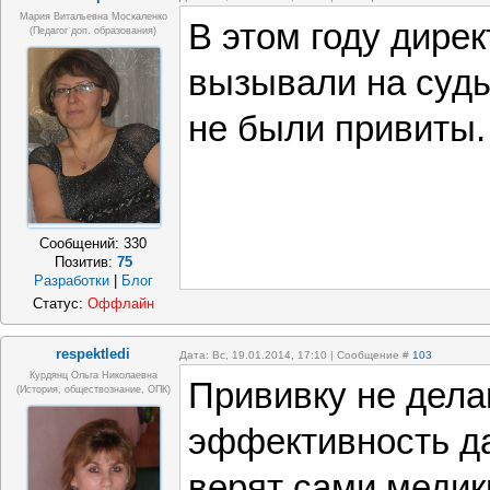
Мария Витальевна Москаленко
В этом году дире
(педагог доп. образования)
вызывали на суды 
не были привиты.
Сообщений:
330
Позитив:
75
Разработки
|
Блог
Статус:
Оффлайн
respektledi
Дата: Вс, 19.01.2014, 17:10 | Сообщение #
103
Курдянц Ольга Николаевна
Прививку не дела
(история, обществознание, ОПК)
эффективность да
верят сами медик