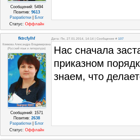
Сообщений:
5494
Позитив:
9613
Разработки
|
Блог
Статус:
Оффлайн
fktrcfylhf
Дата: Пн, 27.01.2014, 14:14 | Сообщение #
107
Климова Александра Владимировна
Нас сначала заст
(русский язык и литература)
приказном порядк
знаем, что делае
Сообщений:
1571
Позитив:
2638
Разработки
|
Блог
Статус:
Оффлайн