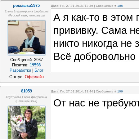
ромашка5975
Дата: Пн, 27.01.2014, 12:39 | Сообщение #
105
Елена Владимировна Щербакова
А я как-то в этом
(русский язык, литература)
прививку. Сама не
никто никогда не 
Всё добровольно
Сообщений:
3967
Позитив:
19598
Разработки
|
Блог
Статус:
Оффлайн
81059
Дата: Пн, 27.01.2014, 13:44 | Сообщение #
106
Хлустикова Елена Дмитриевна
От нас не требую
(немецкий язык)