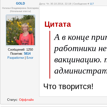
GOLD
Дата: Чт, 30.10.2014, 22:18 | Сообщение #
117
Наталья Владимировна Золотарева
(начальные классы)
Цитата
А в конце при
работники не
Сообщений:
1250
Позитив:
5814
вакцинацию.
Разработки
|
Блог
администрати
на юр. лицо 
Что творится!
штраф.
Статус:
Оффлайн