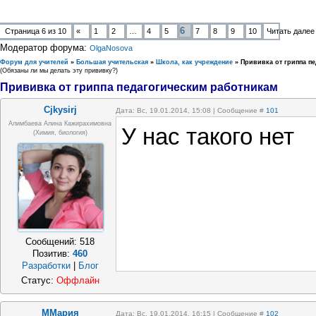
6
Страница
6
из
10
«
1
2
…
4
5
7
8
9
10
Читать далее
Модератор форума:
OlgaNosova
Форум для учителей
»
Большая учительская
»
Школа, как учреждение
»
Прививка от гриппа п
(Обязаны ли мы делать эту прививку?)
Прививка от гриппа педагогическим работникам
Cjkysirj
Дата: Вс, 19.01.2014, 15:08 | Сообщение #
101
Алимбаева Алина Кажирахимовна
У нас такого нет
(химия, биология)
Сообщений:
518
Позитив:
460
Разработки
|
Блог
Статус:
Оффлайн
ММария
Дата: Вс, 19.01.2014, 16:15 | Сообщение #
102