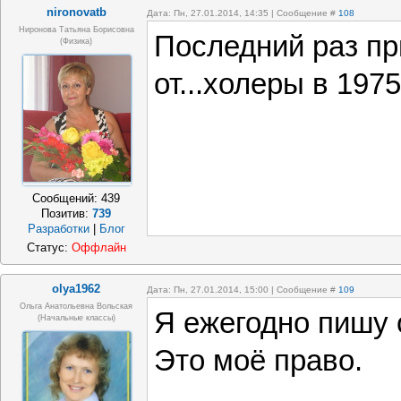
nironovatb
Дата: Пн, 27.01.2014, 14:35 | Сообщение #
108
Ниронова Татьяна Борисовна
Последний раз пр
(физика)
от...холеры в 1975
Сообщений:
439
Позитив:
739
Разработки
|
Блог
Статус:
Оффлайн
olya1962
Дата: Пн, 27.01.2014, 15:00 | Сообщение #
109
Ольга Анатольевна Вольская
Я ежегодно пишу о
(начальные классы)
Это моё право.