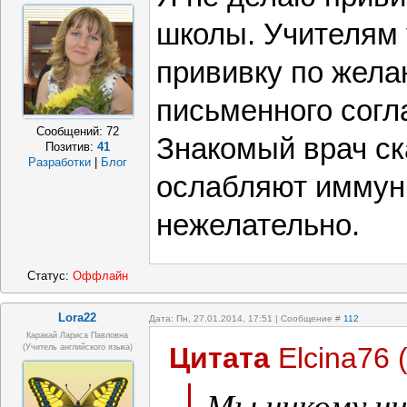
школы. Учителям 
прививку по жела
письменного согл
Сообщений:
72
Знакомый врач ск
Позитив:
41
Разработки
|
Блог
ослабляют иммуни
нежелательно.
Статус:
Оффлайн
Lora22
Дата: Пн, 27.01.2014, 17:51 | Сообщение #
112
Каракай Лариса Павловна
Цитата
Elcina76
(учитель английского языка)
Мы никому ни