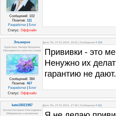
Сообщений:
102
Позитив:
111
Разработки
|
Блог
Статус:
Оффлайн
Эльвирок
Дата: Пн, 27.01.2014, 16:41 | Сообщение #
110
Курантаева Эльвира Магауевна
Прививки - это м
(Преподаватель казахского языка)
Ненужно их делат
гарантию не дают.
Сообщений:
384
Позитив:
467
Разработки
|
Блог
Статус:
Оффлайн
kate10021987
Дата: Пн, 27.01.2014, 17:46 | Сообщение #
111
Грехова Екатерина Александровна
Я не делаю приви
(информатика и математика)