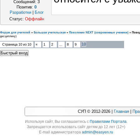
Сообщений:
3
Позитив:
0
Разработки
|
Блог
Статус:
Оффлайн
Форум для учителей
»
Большая учительская
»
Поколение NEXT (современные ученики)
»
Повед
дисциплину)
10
Страница
10
из
10
«
1
2
…
8
9
СУП © 2012-2026 |
Главная
|
Пра
Используя cайт, Вы соглашаетесь с
Правилами Портала
.
Запрещается использовать сайт детям до 12 лет (12+)
E-mail администратора
admin@easyen.ru