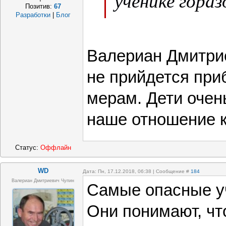
ученике гораз
Позитив:
67
Разработки
|
Блог
плохого.
Валериан Дмитрие
не прийдется при
мерам. Дети очен
наше отношение к
Статус:
Оффлайн
WD
Дата: Пн, 17.12.2018, 06:38 | Сообщение #
184
Валериан Дмитриевич Чупин
Самые опасные уч
Они понимают, что