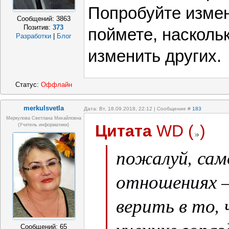
Попробуйте измен
Сообщений:
3863
Позитив:
373
поймете, наскол
Разработки
|
Блог
изменить других.
Статус:
Оффлайн
merkulsvetla
Дата: Вт, 18.09.2018, 22:12 | Сообщение #
183
Меркулова Светлана Михайловна
Цитата
WD
(
)
(учитель информатики)
пожалуй, сам
отношениях 
верить в то, 
Сообщений:
65