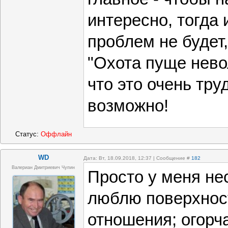
интересно, тогда
проблем не будет,
"Охота пуще невол
что это очень тру
возможно!
Статус:
Оффлайн
WD
Дата: Вт, 18.09.2018, 12:37 | Сообщение #
182
Валериан Дмитриевич Чупин
Просто у меня не
люблю поверхнос
отношения; огорча