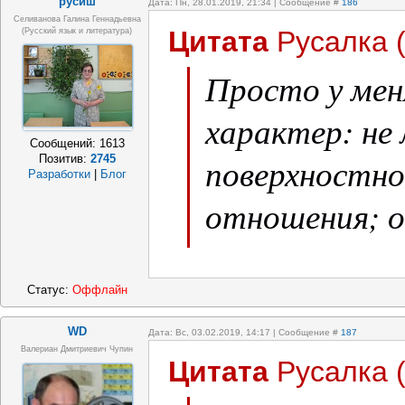
русиш
Дата: Пн, 28.01.2019, 21:34 | Сообщение #
186
Селиванова Галина Геннадьевна
Цитата
Русалка
(русский язык и литература)
Просто у мен
характер: не
Сообщений:
1613
поверхностно
Позитив:
2745
Разработки
|
Блог
отношения; о
понимающих, 
испытываю во
Статус:
Оффлайн
механическое
WD
Дата: Вс, 03.02.2019, 14:17 | Сообщение #
187
Валериан Дмитриевич Чупин
Цитата
Русалка
которые они 