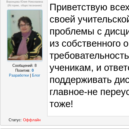
Воронцова Юлия Николаевна
Приветствую всех
(историю, обществознание)
своей учительско
проблемы с дисци
из собственного 
требовательность
ученикам, и отве
Сообщений:
8
Позитив:
0
Разработки
|
Блог
поддерживать дис
главное-не переу
тоже!
Статус:
Оффлайн