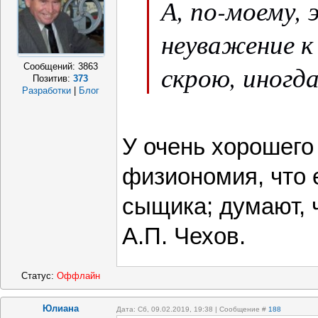
А, по-моему,
распечатали,
неуважение к
рассказать с
скрою, иногд
Сообщений:
3863
выразить соб
Позитив:
373
Разработки
|
Блог
Моя тема, Т
У очень хорошего
Очень часто
физиономия, что 
интернетные 
сыщика; думают, ч
свои. Самим
А.П. Чехов.
неприятно, но
подумать, п
Статус:
Оффлайн
Юлиана
Дата: Сб, 09.02.2019, 19:38 | Сообщение #
188