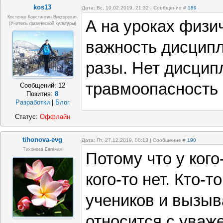
kos13
Дата: Вс, 10.02.2019, 21:32 | Сообщение #
189
Костенко Константин Викторович
А на уроках физи
(учитель физической культуры)
важность дисципл
разы. Нет дисцип
травмоопасность 
Сообщений:
12
Позитив:
8
Разработки
|
Блог
Статус:
Оффлайн
tihonova-evg
Дата: Пт, 27.12.2019, 00:13 | Сообщение #
190
Тихонова Евгения
Потому что у кого
кого-то нет. Кто-
учеников и вызыва
относится с уваж