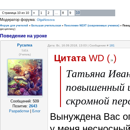
10
Страница
10
из
10
«
1
2
…
8
9
Модератор форума:
OlgaNosova
Форум для учителей
»
Большая учительская
»
Поколение NEXT (современные ученики)
»
Повед
дисциплину)
Поведение на уроке
Русалка
Дата: Вс, 16.09.2018, 13:03 | Сообщение #
181
ТАТА
Цитата
WD
(
)
(Учитель)
Татьяна Иван
повышенный и
скромной пер
Сообщений:
509
Позитив:
2643
Разработки
|
Блог
Вынуждена Вас ог
у меня несносный