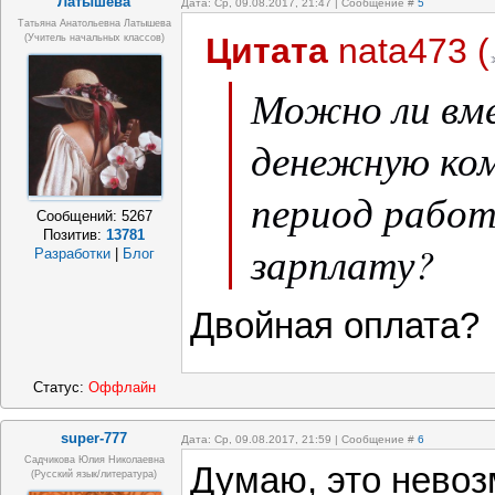
Латышева
Дата: Ср, 09.08.2017, 21:47 | Сообщение #
5
Татьяна Анатольевна Латышева
Цитата
nata473
(
(учитель начальных классов)
Можно ли вме
денежную ком
период работ
Сообщений:
5267
Позитив:
13781
зарплату?
Разработки
|
Блог
Двойная оплата?
Статус:
Оффлайн
super-777
Дата: Ср, 09.08.2017, 21:59 | Сообщение #
6
Садчикова Юлия Николаевна
Думаю, это невоз
(русский язык/литература)