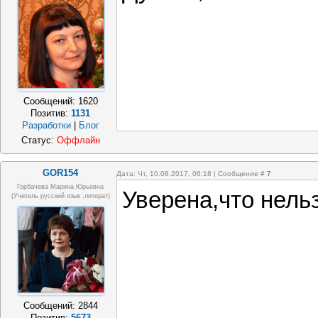
Сообщений:
1620
Позитив:
1131
Разработки
|
Блог
Статус:
Оффлайн
GOR154
Дата: Чт, 10.08.2017, 06:18 | Сообщение #
7
Горбачева Марина Юрьевна
Уверена,что нельз
(учитель русский язык ,литерат)
Сообщений:
2844
Позитив:
5673