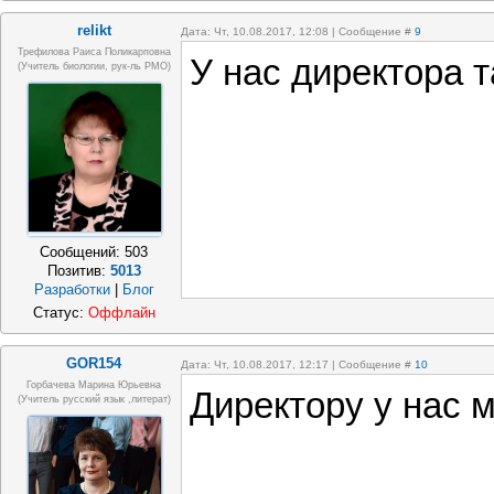
relikt
Дата: Чт, 10.08.2017, 12:08 | Сообщение #
9
Трефилова Раиса Поликарповна
У нас директора т
(Учитель биологии, рук-ль РМО)
Сообщений:
503
Позитив:
5013
Разработки
|
Блог
Статус:
Оффлайн
GOR154
Дата: Чт, 10.08.2017, 12:17 | Сообщение #
10
Горбачева Марина Юрьевна
Директору у нас 
(учитель русский язык ,литерат)