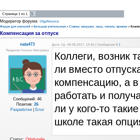
1
Страница
1
из
1
Модератор форума:
OlgaNosova
Форум для учителей
»
Большая учительская
»
Ставки, нагрузки, часы, оплата, премии
»
Компе
Компенсация за отпуск
nata473
Дата: Ср, 09.08.2017, 15:40 | Сообщение #
1
Приданова Наталья Викторовна
Коллеги, возник 
ли вместо отпуск
компенсацию, а в
работать и получ
Сообщений:
46
Позитив:
26
ли у кого-то таки
Разработки
|
Блог
школе такая опц
Статус:
Оффлайн