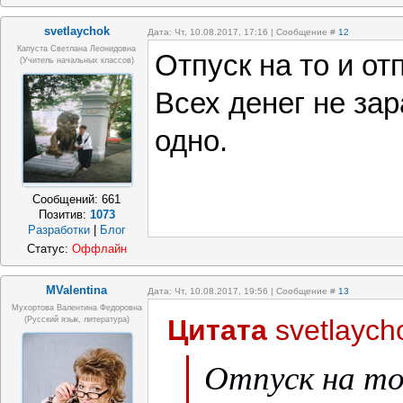
svetlaychok
Дата: Чт, 10.08.2017, 17:16 | Сообщение #
12
Капуста Светлана Леонидовна
Отпуск на то и от
(учитель начальных классов)
Всех денег не за
одно.
Сообщений:
661
Позитив:
1073
Разработки
|
Блог
Статус:
Оффлайн
MValentina
Дата: Чт, 10.08.2017, 19:56 | Сообщение #
13
Мухортова Валентина Федоровна
Цитата
svetlaych
(русский язык, литература)
Отпуск на то