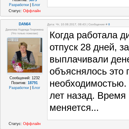
Разработки
|
Блог
Статус:
Оффлайн
DAN64
Дата: Чт, 10.08.2017, 08:43 | Сообщение #
8
Данилова Надежда Георгиевна
Когда работала д
(что только пожелаю)
отпуск 28 дней, з
выплачивали ден
объяснялось это 
Сообщений:
1232
необходимостью. 
Позитив:
18791
Разработки
|
Блог
лет назад. Время 
меняется...
Статус:
Оффлайн