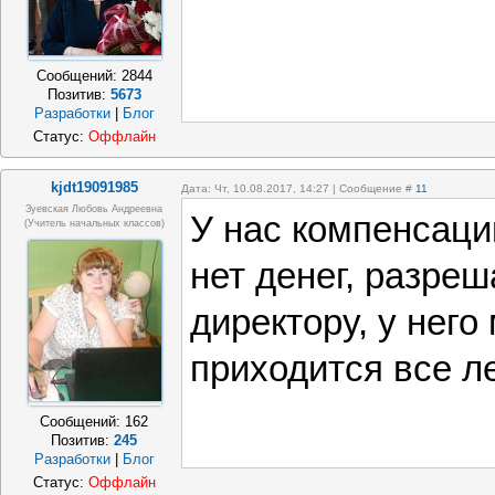
Сообщений:
2844
Позитив:
5673
Разработки
|
Блог
Статус:
Оффлайн
kjdt19091985
Дата: Чт, 10.08.2017, 14:27 | Сообщение #
11
Зуевская Любовь Андреевна
У нас компенсаций
(учитель начальных классов)
нет денег, разреш
директору, у него
приходится все ле
Сообщений:
162
Позитив:
245
Разработки
|
Блог
Статус:
Оффлайн