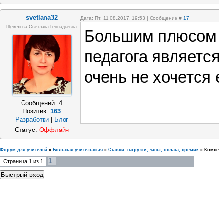
svetlana32
Дата: Пт, 11.08.2017, 19:53 | Сообщение #
17
Щевелева Светлана Геннадьевна
Большим плюсом 
педагога являетс
очень не хочется 
Сообщений:
4
Позитив:
163
Разработки
|
Блог
Статус:
Оффлайн
Форум для учителей
»
Большая учительская
»
Ставки, нагрузки, часы, оплата, премии
»
Компе
1
Страница
1
из
1