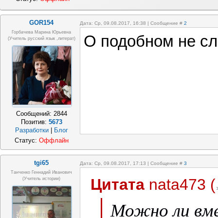
GOR154
Дата: Ср, 09.08.2017, 16:38 | Сообщение #
2
Горбачева Марина Юрьевна
О подобном не с
(учитель русский язык ,литерат)
Сообщений:
2844
Позитив:
5673
Разработки
|
Блог
Статус:
Оффлайн
tgi65
Дата: Ср, 09.08.2017, 17:13 | Сообщение #
3
Танченко Геннадий Иванович
Цитата
nata473
(
(учитель истории)
Можно ли вме