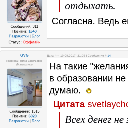
отдыхать.
Согласна. Ведь е
Сообщений:
311
Позитив:
1643
Разработки
|
Блог
Статус:
Оффлайн
GVG
Дата: Чт, 10.08.2017, 21:05 | Сообщение #
14
Гомонова Галина Васильевна
На такие "желани
(математика)
в образовании не
думаю.
Цитата
svetlaych
Сообщений:
1515
Всех денег не
Позитив:
6020
Разработки
|
Блог