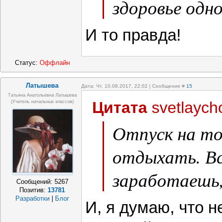
здоровье одно
И то правда!
Статус:
Оффлайн
Латышева
Дата: Чт, 10.08.2017, 22:02 | Сообщение #
15
Татьяна Анатольевна Латышева
Цитата
svetlaych
(учитель начальных классов)
Отпуск на то
отдыхать. Вс
заработаешь,
Сообщений:
5267
Позитив:
13781
Разработки
|
Блог
И, я думаю, что н