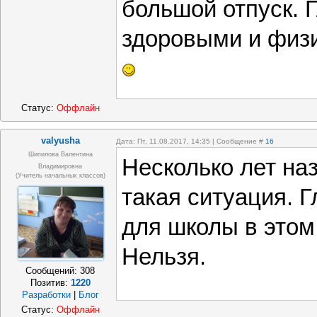
большой отпуск. 
здоровыми и физи
Статус:
Оффлайн
valyusha
Дата: Пт, 11.08.2017, 14:35 | Сообщение #
16
Шипилова Валентина
Несколько лет на
Владимировна
(учитель начальных классов)
такая ситуация. Г
для школы в этом
Нельзя.
Сообщений:
308
Позитив:
1220
Разработки
|
Блог
Статус:
Оффлайн