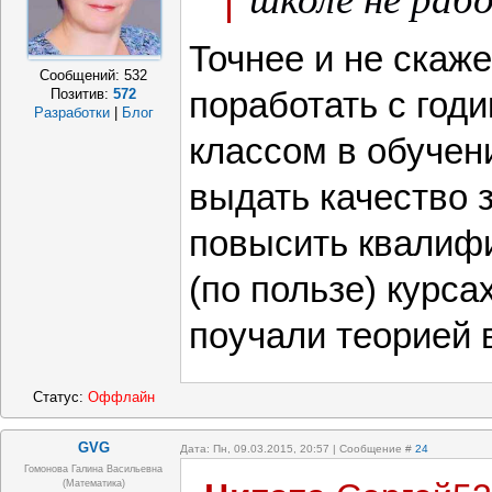
Точнее и не скаж
Сообщений:
532
поработать с год
Позитив:
572
Разработки
|
Блог
классом в обучен
выдать качество з
повысить квалиф
(по пользе) курса
поучали теорией 
Статус:
Оффлайн
GVG
Дата: Пн, 09.03.2015, 20:57 | Сообщение #
24
Гомонова Галина Васильевна
(математика)