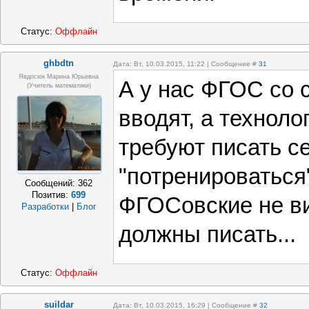
Статус:
Оффлайн
ghbdtn
Дата: Вт, 10.03.2015, 11:22 | Сообщение #
31
Явдосюк Марина Юрьевна
А у нас ФГОС со 
(учитель математики)
вводят, а техноло
требуют писать с
"потренироваться
Сообщений:
362
Позитив:
699
ФГОСовские не ви
Разработки
|
Блог
должны писать...
Статус:
Оффлайн
suildar
Дата: Вт, 10.03.2015, 16:29 | Сообщение #
32