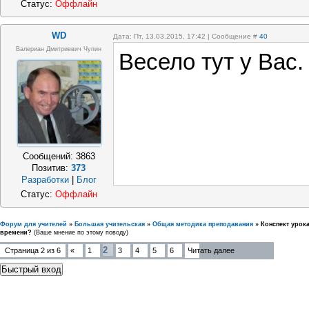
Статус:
Оффлайн
WD
Дата: Пт, 13.03.2015, 17:42 | Сообщение #
40
Валериан Дмитриевич Чупин
Весело тут у Вас
Сообщений:
3863
Позитив:
373
Разработки
|
Блог
Статус:
Оффлайн
Форум для учителей
»
Большая учительская
»
Общая методика преподавания
»
Конспект урок
времени?
(Ваше мнение по этому поводу)
2
Страница
2
из
6
«
1
3
4
5
6
Читать далее