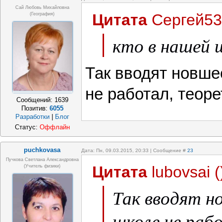
Сай Любовь Михайловна
Цитата
Сергей53
(география)
кто в нашей 
Так вводят новшес
не работал, теоре
Сообщений:
1639
Позитив:
6055
Разработки
|
Блог
Статус:
Оффлайн
puchkovasa
Дата: Пн, 09.03.2015, 20:33 | Сообщение #
23
Пучкова Светлана Александровна
Цитата
lubovsai
(
(учитель физики)
Так вводят н
школе не раб