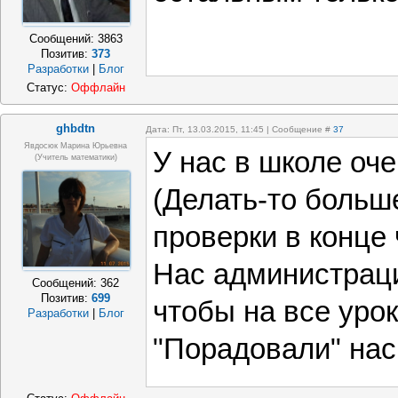
Сообщений:
3863
Позитив:
373
Разработки
|
Блог
Статус:
Оффлайн
ghbdtn
Дата: Пт, 13.03.2015, 11:45 | Сообщение #
37
Явдосюк Марина Юрьевна
У нас в школе оч
(учитель математики)
(Делать-то больше
проверки в конце 
Нас администрац
Сообщений:
362
Позитив:
699
чтобы на все уро
Разработки
|
Блог
"Порадовали" нас