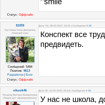
Статус:
Оффлайн
81059
Дата: Пн, 09.03.2015, 23:42 | Сообщение #
29
Хлустикова Елена Дмитриевна
Конспект все тру
(немецкий язык)
предвидеть.
Сообщений:
5494
Позитив:
9613
Разработки
|
Блог
Статус:
Оффлайн
vikusik46
Дата: Вт, 10.03.2015, 05:44 | Сообщение #
30
Полшкова Виктория Валерьяновна
У нас не школа, 
(педагог доп. образования/вокал)