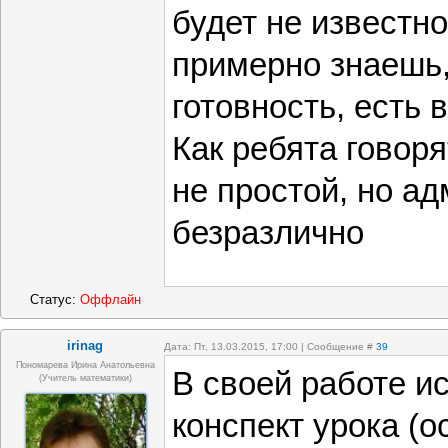
будет не известно
примерно знаешь,
готовность, есть 
Как ребята говоря
не простой, но а
безразлично
Статус:
Оффлайн
irinag
Дата: Пт, 13.03.2015, 17:00 | Сообщение #
39
Пономарева Ирина Анатольевна
В своей работе и
(учитель математики)
конспект урока (