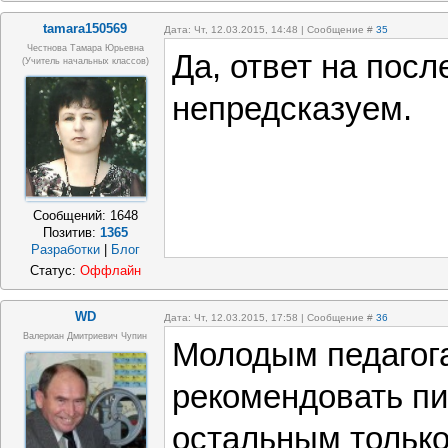
tamara150569
Дата: Чт, 12.03.2015, 14:48 | Сообщение #
35
Честнова Тамара Юрьевна
Да, ответ на пос
(учитель начальных классов)
непредсказуем.
Сообщений:
1648
Позитив:
1365
Разработки
|
Блог
Статус:
Оффлайн
WD
Дата: Чт, 12.03.2015, 17:58 | Сообщение #
36
Валериан Дмитриевич Чупин
Молодым педагог
рекомендовать пи
остальным только