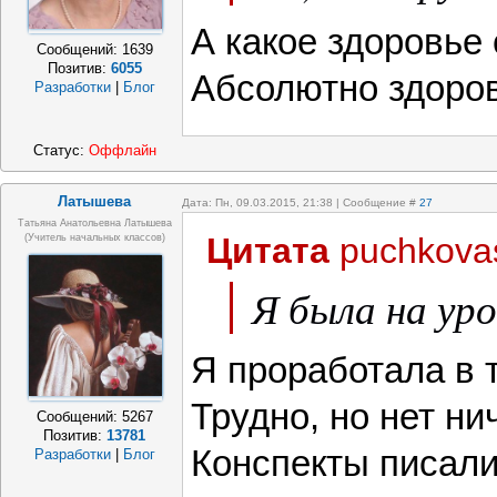
А какое здоровье 
Сообщений:
1639
Позитив:
6055
Абсолютно здоро
Разработки
|
Блог
Статус:
Оффлайн
Латышева
Дата: Пн, 09.03.2015, 21:38 | Сообщение #
27
Татьяна Анатольевна Латышева
Цитата
puchkova
(учитель начальных классов)
Я была на уро
Я проработала в т
Трудно, но нет ни
Сообщений:
5267
Позитив:
13781
Конспекты писали
Разработки
|
Блог