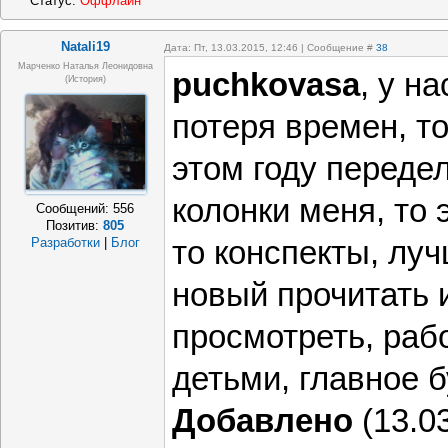
Статус:
Оффлайн
Natali19
Дата: Пт, 13.03.2015, 12:46 | Сообщение #
38
Марченко Наталья Леонидовна
puchkovasa
, у н
(история)
потеря времен, т
этом году передел
колонки меня, то
Сообщений:
556
Позитив:
805
то конспекты, лу
Разработки
|
Блог
новый прочитать 
просмотреть, раб
детьми, главное б
Добавлено
(13.03