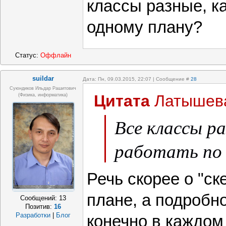
классы разные, к
одному плану?
Статус:
Оффлайн
suildar
Дата: Пн, 09.03.2015, 22:07 | Сообщение #
28
Суюндиков Ильдар Рашитович
Цитата
Латышев
(физика, информатика)
Все классы р
работать по 
Речь скорее о "ск
плане, а подробн
Сообщений:
13
Позитив:
16
Разработки
|
Блог
конечно в каждом