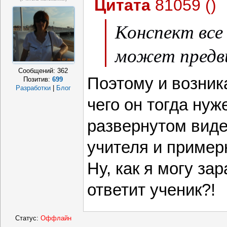
Цитата
81059
(
)
Конспект все
может предв
Сообщений:
362
Поэтому и возник
Позитив:
699
Разработки
|
Блог
чего он тогда нуж
развернутом виде
учителя и примерн
Ну, как я могу за
ответит ученик?!
Статус:
Оффлайн