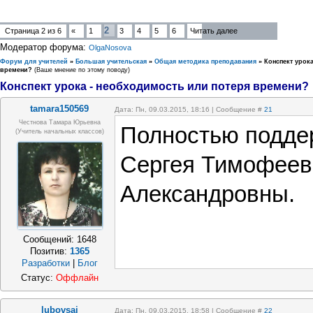
2
Страница
2
из
6
«
1
3
4
5
6
Читать далее
Модератор форума:
OlgaNosova
Форум для учителей
»
Большая учительская
»
Общая методика преподавания
»
Конспект урок
времени?
(Ваше мнение по этому поводу)
Конспект урока - необходимость или потеря времени?
tamara150569
Дата: Пн, 09.03.2015, 18:16 | Сообщение #
21
Честнова Тамара Юрьевна
Полностью подде
(учитель начальных классов)
Сергея Тимофеев
Александровны.
Сообщений:
1648
Позитив:
1365
Разработки
|
Блог
Статус:
Оффлайн
lubovsai
Дата: Пн, 09.03.2015, 18:58 | Сообщение #
22