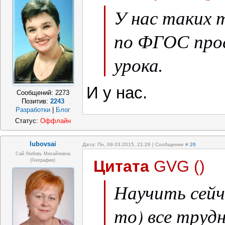
У нас таких 
по ФГОС про
урока.
И у нас.
Сообщений:
2273
Позитив:
2243
Разработки
|
Блог
Статус:
Оффлайн
lubovsai
Дата: Пн, 09.03.2015, 21:26 | Сообщение #
26
Сай Любовь Михайловна
Цитата
GVG
(
)
(география)
Научить сейч
то) все трудн