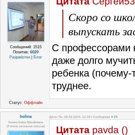
Цитата
Сергей53
Скоро со шко
выпускать за
С профессорами н
Сообщений:
1515
Позитив:
6020
Разработки
|
Блог
даже долго мучит
ребенка (почему-т
труднее.
Статус:
Оффлайн
holina
Дата: Пн, 09.03.2015, 21:18 | Сообщение #
25
Холина Елена Михайловна
Цитата
pavda
(
)
(учитель начальных классов)