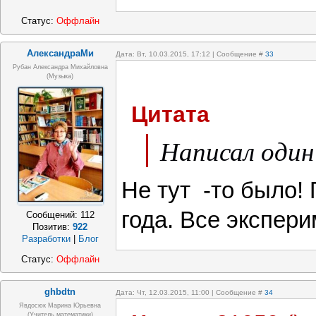
Статус:
Оффлайн
АлександраМи
Дата: Вт, 10.03.2015, 17:12 | Сообщение #
33
Рубан Александра Михайловна
(Музыка)
Цитата
Написал один 
Не тут -то было!
года. Все экспер
Сообщений:
112
Позитив:
922
Разработки
|
Блог
Статус:
Оффлайн
ghbdtn
Дата: Чт, 12.03.2015, 11:00 | Сообщение #
34
Явдосюк Марина Юрьевна
(учитель математики)