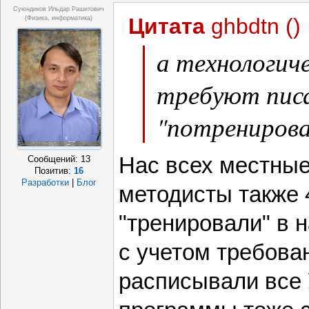
Суюндиков Ильдар Рашитович
Цитата
ghbdtn
(
)
(физика, информатика)
а технологич
требуют писа
"потрениров
Нас всех местные
Сообщений:
13
Позитив:
16
Разработки
|
Блог
методисты также 
"тренировали" в 
с учетом требова
расписывали все 