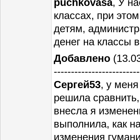
puchkovasa
, У н
классах, при это
детям, администра
денег на классы 
Добавлено
(13.03
-------------------------
Сергей53
, у меня
решила сравнить,
внесла я изменени
выполнила, как н
изменения гумани