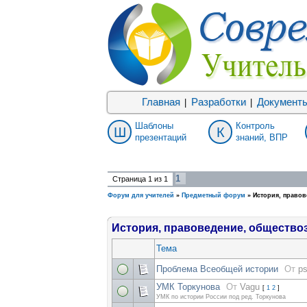
Главная
Разработки
Документ
|
|
Шаблоны
Контроль
Ш
К
презентаций
знаний, ВПР
1
Страница
1
из
1
Форум для учителей
»
Предметный форум
»
История, правов
История, правоведение, общество
Тема
Проблема Всеобщей истории
От
ps
УМК Торкунова
От
Vagu
[
1
2
]
УМК по истории России под ред. Торкунова