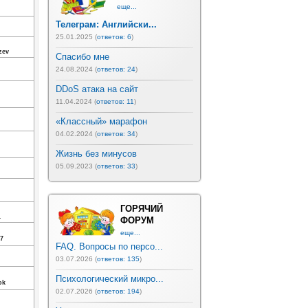
еще...
Телеграм: Английски...
25.01.2025 (
ответов: 6
)
zev
Спасибо мне
24.08.2024 (
ответов: 24
)
DDoS атака на сайт
11.04.2024 (
ответов: 11
)
«Классный» марафон
04.02.2024 (
ответов: 34
)
Жизнь без минусов
05.09.2023 (
ответов: 33
)
ГОРЯЧИЙ
1
ФОРУМ
еще...
7
FAQ. Вопросы по персо...
03.07.2026 (
ответов: 135
)
Психологический микро...
ok
02.07.2026 (
ответов: 194
)