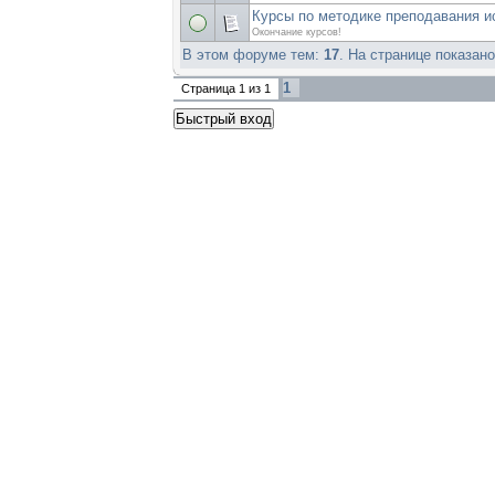
Курсы по методике преподавания и
Окончание курсов!
В этом форуме тем:
17
. На странице показан
1
Страница
1
из
1