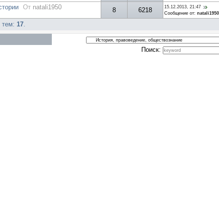
стории
От
natali1950
15.12.2013, 21:47
8
6218
Сообщение от:
natali1950
о тем:
17
.
Поиск: