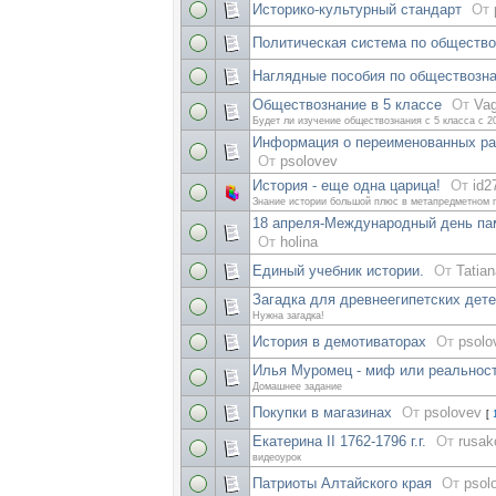
Историко-культурный стандарт
От
Политическая система по обществ
Наглядные пособия по обществозн
Обществознание в 5 классе
От
Va
Будет ли изучение обществознания с 5 класса с 2
Информация о переименованных ра
От
psolovev
История - еще одна царица!
От
id2
Знание истории большой плюс в метапредметном 
18 апреля-Международный день пам
От
holina
Единый учебник истории.
От
Tatia
Загадка для древнеегипетских дет
Нужна загадка!
История в демотиваторах
От
psolo
Илья Муромец - миф или реальнос
Домашнее задание
Покупки в магазинах
От
psolovev
[
Екатерина II 1762-1796 г.г.
От
rusa
видеоурок
Патриоты Алтайского края
От
psol