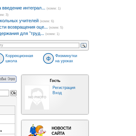
введение интеграл...
(комм: 1)
мм: 3)
кольных учителей
(комм: 6)
ти возвращения оце...
(комм: 5)
ержания для "труд...
(комм: 1)
Коррекционная
Физминутки
8
Ф
школа
на уроках
Гость
Регистрация
Вход
НОВОСТИ
va
САЙТА