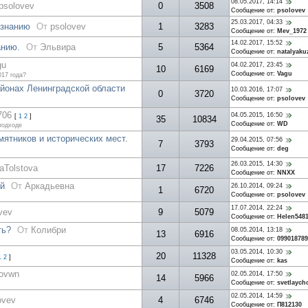
08.05.2017, 14:14
psolovev
0
3508
Сообщение от:
psolovev
25.03.2017, 04:33
ознанию
От
psolovev
1
3283
Сообщение от:
Mev_1972
14.02.2017, 15:52
анию.
От
Эльвира
5
5364
Сообщение от:
natalyaku
gu
04.02.2017, 23:45
10
6169
Сообщение от:
Vagu
017 года?
йонах Ленинградской области
10.03.2016, 17:07
0
3720
Сообщение от:
psolovev
706
04.05.2015, 16:50
[
1
2
]
35
10834
Сообщение от:
WD
подходе
ятников и исторических мест.
29.04.2015, 07:56
7
3793
Сообщение от:
deg
26.03.2015, 14:30
naTolstova
17
7226
Сообщение от:
NNXX
ей
От
Аркадьевна
26.10.2014, 09:24
1
6720
Сообщение от:
psolovev
17.07.2014, 22:24
vev
9
5079
Сообщение от:
Helen548
ть?
От
Колибри
08.05.2014, 13:18
13
6916
Сообщение от:
099018789
03.05.2014, 10:30
20
11328
1
2
]
Сообщение от:
kas
kovwn
02.05.2014, 17:50
14
5966
Сообщение от:
svetlaych
02.05.2014, 14:59
ovev
4
6746
Сообщение от:
П812130