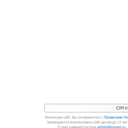
СУП © 
Используя cайт, Вы соглашаетесь с
Правилами По
Запрещается использовать сайт детям до 12 лет 
E-mail администратора
admin@easyen.ru