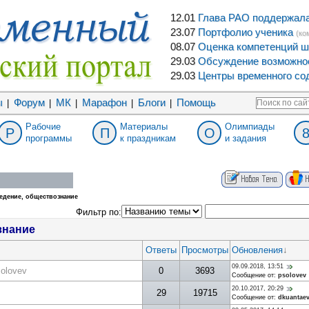
12.01
Глава РАО поддержала 
23.07
Портфолио ученика
(ко
08.07
Оценка компетенций ш
29.03
Обсуждение возможнос
29.03
Центры временного сод
ы
Форум
МК
Марафон
Блоги
Помощь
|
|
|
|
|
Рабочие
Материалы
Олимпиады
Р
П
О
программы
к праздникам
и задания
едение, обществознание
Фильтр по:
знание
Ответы
Просмотры
Обновления
↓
09.09.2018, 13:51
olovev
0
3693
Сообщение от:
psolovev
20.10.2017, 20:29
29
19715
Сообщение от:
dkuantae