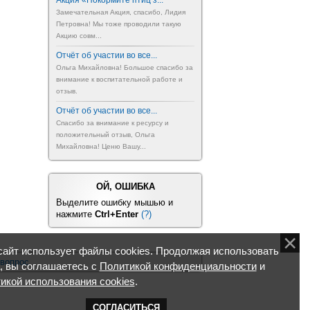
Акция «Покормите птиц з...
Замечательная Акция, спасибо, Лидия
Петровна! Мы тоже проводили такую
Акцию совм...
Отчёт об участии во все...
Ольга Михайловна! Большое спасибо за
внимание к воспитательной работе и
отзыв.
Отчёт об участии во все...
Спасибо за внимание к ресурсу и
положительный отзыв, Ольга
Михайловна! Ценю Вашу...
ОЙ, ОШИБКА
Выделите ошибку мышью и
нажмите
Ctrl+Enter
(?)
айт использует файлы cookies. Продолжая использовать
 вопрос
, вы соглашаетесь с
Политикой конфиденциальности
и
икой использования cookies
.
СОГЛАСИТЬСЯ