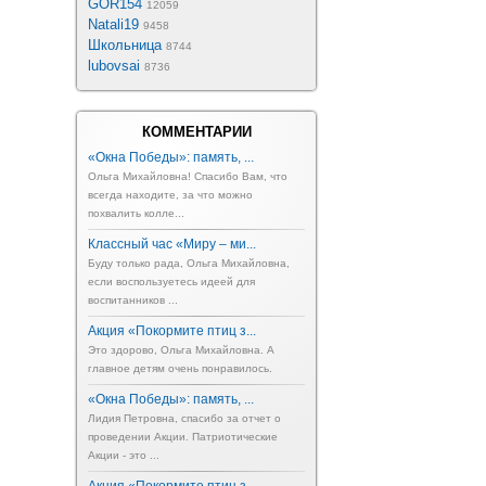
GOR154
12059
Natali19
9458
Школьница
8744
lubovsai
8736
КОММЕНТАРИИ
«Окна Победы»: память, ...
Ольга Михайловна! Спасибо Вам, что
всегда находите, за что можно
похвалить колле...
Классный час «Миру – ми...
Буду только рада, Ольга Михайловна,
если воспользуетесь идеей для
воспитанников ...
Акция «Покормите птиц з...
Это здорово, Ольга Михайловна. А
главное детям очень понравилось.
«Окна Победы»: память, ...
Лидия Петровна, спасибо за отчет о
проведении Акции. Патриотические
Акции - это ...