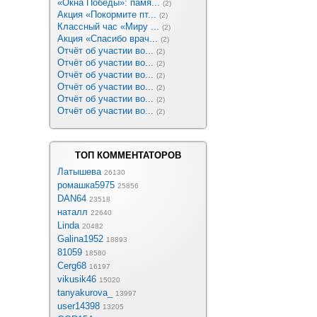
«Окна Победы»: памя...
(2)
Акция «Покормите пт...
(2)
Классный час «Миру ...
(2)
Акция «Спасибо врач...
(2)
Отчёт об участии во...
(2)
Отчёт об участии во...
(2)
Отчёт об участии во...
(2)
Отчёт об участии во...
(2)
Отчёт об участии во...
(2)
Отчёт об участии во...
(2)
ТОП КОММЕНТАТОРОВ
Латышева
26130
ромашка5975
25856
DAN64
23518
наталл
22640
Linda
20482
Galina1952
18893
81059
18580
Cerg68
16197
vikusik46
15020
tanyakurova_
13997
user14398
13205